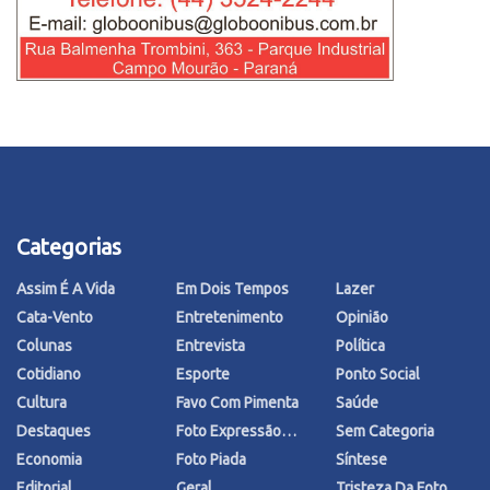
Categorias
Assim É A Vida
Em Dois Tempos
Lazer
Cata-Vento
Entretenimento
Opinião
Colunas
Entrevista
Política
Cotidiano
Esporte
Ponto Social
Cultura
Favo Com Pimenta
Saúde
Destaques
Foto Expressão…
Sem Categoria
Economia
Foto Piada
Síntese
Editorial
Geral
Tristeza Da Foto