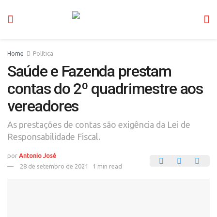
Home
Política
Saúde e Fazenda prestam
contas do 2º quadrimestre aos
vereadores
As prestações de contas são exigência da Lei de
Responsabilidade Fiscal.
por
Antonio José
28 de setembro de 2021
1 min read