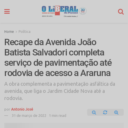
Home
Política
Recape da Avenida João
Batista Salvadori completa
serviço de pavimentação até
rodovia de acesso a Araruna
A obra complementa a pavimentação asfáltica da
avenida, que liga o Jardim Cidade Nova até a
rodovia.
por
Antonio José
31 de março de 2022
1 min read