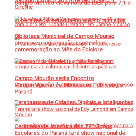
Sábado: Espaço Sou Arte promove o 4º
Campo Mourão eleva nota do IDEB para 7,1 e
CircNic
supera média estadual no ensino municipal
Biblioteca Municipal de Campo Mourão
promove programação especial em
comemoração ao Mês do Folclore
Campo Mourão sedia Encontro
Campo Mourão é premiada no 11º Congresso
Macrorregional de Bibliotecas Públicas do
Paraná
Paranaense de Cidades Digitais e Inteligentes
Cerimônia de abertura dos 72º Jogos
Escolares do Paraná terá show nacional de