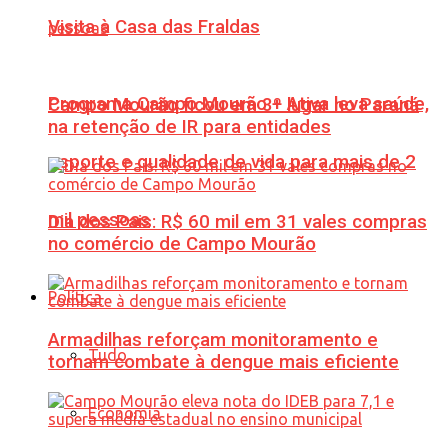
Visita à Casa das Fraldas
Programa Campo Mourão + Ativa leva saúde,
Campo Mourão ficou em 3º lugar no Paraná
na retenção de IR para entidades
esporte e qualidade de vida para mais de 2
mil pessoas
Dia dos Pais: R$ 60 mil em 31 vales compras
no comércio de Campo Mourão
Política
Armadilhas reforçam monitoramento e
Tudo
tornam combate à dengue mais eficiente
Economia