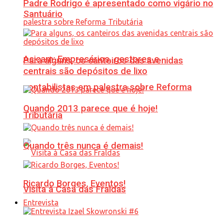
Padre Rodrigo é apresentado como vigário no
Santuário
Acicam: Empresários, gestores e
Para alguns, os canteiros das avenidas
centrais são depósitos de lixo
contabilistas em palestra sobre Reforma
Quando 2013 parece que é hoje!
Tributária
Quando três nunca é demais!
Ricardo Borges, Eventos!
Visita à Casa das Fraldas
Entrevista