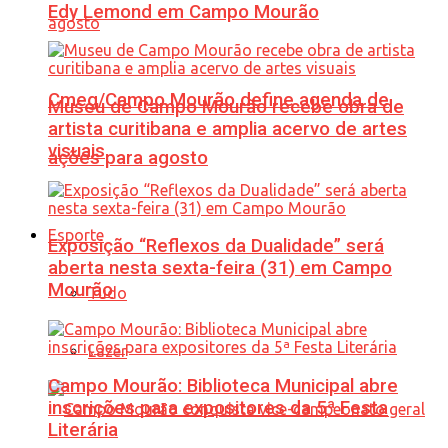
Edy Lemond em Campo Mourão
Cmeg/Campo Mourão define agenda de
Museu de Campo Mourão recebe obra de
artista curitibana e amplia acervo de artes
visuais
ações para agosto
Esporte
Exposição “Reflexos da Dualidade” será
aberta nesta sexta-feira (31) em Campo
Mourão
Tudo
Lazer
Campo Mourão: Biblioteca Municipal abre
inscrições para expositores da 5ª Festa
Literária