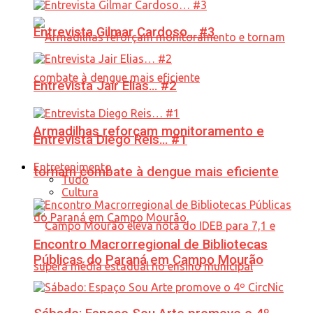
Entrevista Gilmar Cardoso… #3
Entrevista Jair Elias… #2
Armadilhas reforçam monitoramento e
Entrevista Diego Reis… #1
Entretenimento
tornam combate à dengue mais eficiente
Tudo
Cultura
Encontro Macrorregional de Bibliotecas
Públicas do Paraná em Campo Mourão