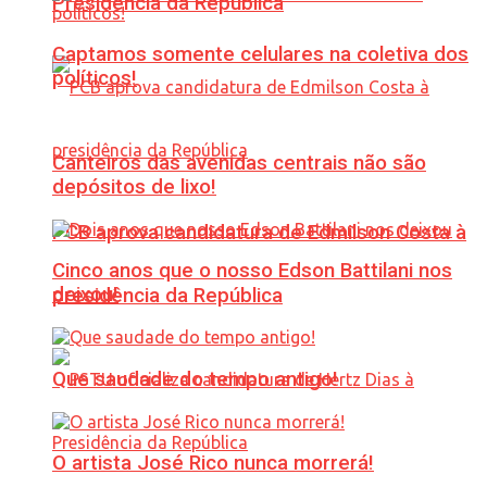
Presidência da República
Captamos somente celulares na coletiva dos
políticos!
Canteiros das avenidas centrais não são
depósitos de lixo!
PCB aprova candidatura de Edmilson Costa à
Cinco anos que o nosso Edson Battilani nos
deixou!
presidência da República
Que saudade do tempo antigo!
O artista José Rico nunca morrerá!