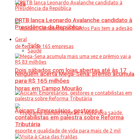
vida
PRTB lança Leonardo Avalanche candidato à
Presidência da República
Geral
Tudo
Saúde
Dois sábados com lojas abertas até às 17
Ninguém acerta Mega-Sena; prêmio acumula
para R$ 165 milhões
horas em Campo Mourão
Acicam: Empresários, gestores e
contabilistas em palestra sobre Reforma
Tributária