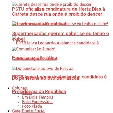
PSTU oficializa candidatura de Hertz Dias à
Carreta desce rua onde é proibido descer!
Presidência da República
Supermercados querem saber se eu tenho o
clube!
Comunicação é tudo!
PRTB lança Leonardo Avalanche candidato à
Do panetone ao ovo de Páscoa
Colunas
Presidência da República
Tudo
Em Dois Tempos
Foto Expressão...
Foto Piada
Ponto Social
Geral