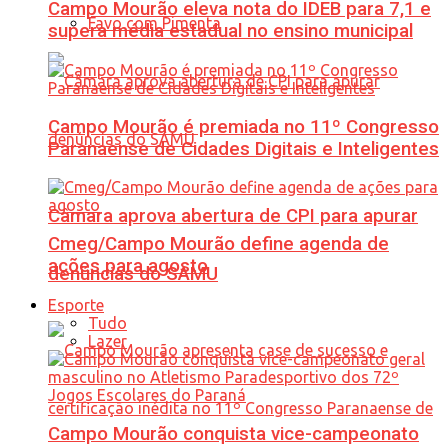
Campo Mourão eleva nota do IDEB para 7,1 e
Favo com Pimenta
supera média estadual no ensino municipal
Campo Mourão é premiada no 11º Congresso
Paranaense de Cidades Digitais e Inteligentes
Câmara aprova abertura de CPI para apurar
Cmeg/Campo Mourão define agenda de
ações para agosto
denúncias do SAMU
Esporte
Tudo
Lazer
Campo Mourão conquista vice-campeonato