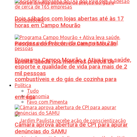
Dois sábados com lojas abertas até às 17
horas em Campo Mourão
Pesquisa do Procon de Campo Mourão
Programa Campo Mourão + Ativa leva saúde,
aponta queda nos menores preços de
esporte e qualidade de vida para mais de 2
mil pessoas
combustíveis e do gás de cozinha para
Política
Tudo
Economia
entrega
Favo com Pimenta
Câmara aprova abertura de CPI para apurar
denúncias do SAMU