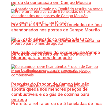
perda da concessão em Campo Mourão
Prefeitura retira cerca de 5 toneladas de fios
abandonados nos postes de Campo Mourão
Abandono de túmulo no Cemitério resulta na
Divulgado calendário do comércio de Campo
perda da concessão em Campo Mourão
Mourão para o mês de agosto
Pesquisa do Procon de Campo Mourão
aponta queda nos menores preços de
combustíveis e do gás de cozinha para
entrega
Prefeitura retira cerca de 5 toneladas de fios