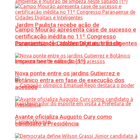
Jardim Paulista recebe ação de
Campo Mourão apresenta case de sucesso e
certificação inédita no 11º Congresso
conscientização ambiental e mutirão de
Paranaense de Cidades Digitais e Inteligentes
limpeza neste sábado (1º)
Nova ponte entre os jardins Gutierrez e
Botânico entra em fase de execução dos
acessos
Avante oficializa Augusto Cury como
candidato à Presidência