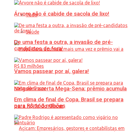
Árvore não é cabide de sacola de lixo!
Tudo
Saúde
De uma festa a outra, a invasão de pré-
candidatos de fora!
Vamos passear por aí, galera!
Ninguém acerta Mega-Sena; prêmio acumula
Em clima de final de Copa, Brasil se prepara
para R$ 165 milhões
para noite do Oscar