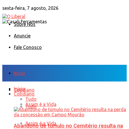
sexta-feira, 7 agosto, 2026
Sobre Nós
Anuncie
Fale Conosco
Início
Início
Cotidiano
Cotidiano
Tudo
Assim é a Vida
Tudo
Assim é a Vida
Abandono de túmulo no Cemitério resulta na