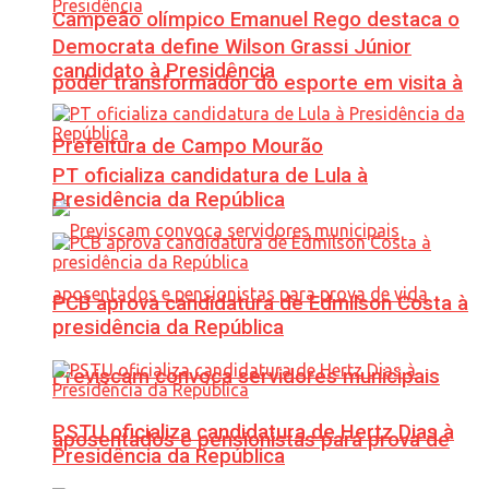
Campeão olímpico Emanuel Rego destaca o
Democrata define Wilson Grassi Júnior
candidato à Presidência
poder transformador do esporte em visita à
Prefeitura de Campo Mourão
PT oficializa candidatura de Lula à
Presidência da República
PCB aprova candidatura de Edmilson Costa à
presidência da República
Previscam convoca servidores municipais
PSTU oficializa candidatura de Hertz Dias à
aposentados e pensionistas para prova de
Presidência da República