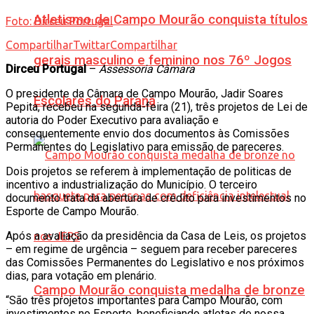
Atletismo de Campo Mourão conquista títulos
Foto: Dirceu Portugal
Compartilhar
Twittar
Compartilhar
gerais masculino e feminino nos 76º Jogos
Dirceu Portugal
–
Assessoria Câmara
O presidente da Câmara de Campo Mourão, Jadir Soares
Escolares do Paraná
Pepita, recebeu na segunda-feira (21), três projetos de Lei de
autoria do Poder Executivo para avaliação e
consequentemente envio dos documentos às Comissões
Permanentes do Legislativo para emissão de pareceres.
Dois projetos se referem à implementação de politicas de
incentivo a industrialização do Município. O terceiro
documento trata da abertura de crédito para investimentos no
Esporte de Campo Mourão.
Após a avaliação da presidência da Casa de Leis, os projetos
– em regime de urgência – seguem para receber pareceres
das Comissões Permanentes do Legislativo e nos próximos
dias, para votação em plenário.
Campo Mourão conquista medalha de bronze
“São três projetos importantes para Campo Mourão, com
investimentos no Esporte, beneficiando atletas de nossa