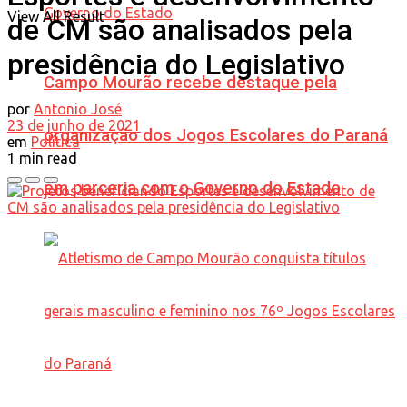
View All Result
de CM são analisados pela
presidência do Legislativo
Campo Mourão recebe destaque pela
por
Antonio José
23 de junho de 2021
organização dos Jogos Escolares do Paraná
em
Política
1 min read
em parceria com o Governo do Estado