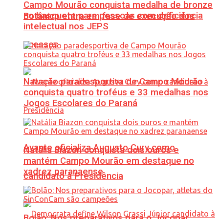
Campo Mourão conquista medalha de bronze
no basquete para pessoas com deficiência
Botânico entra em fase de execução dos
intelectual nos JEPS
acessos
Natação paradesportiva de Campo Mourão
conquista quatro troféus e 33 medalhas nos
Jogos Escolares do Paraná
Avante oficializa Augusto Cury como
Natália Biazon conquista dois ouros e
mantém Campo Mourão em destaque no
xadrez paranaense
candidato à Presidência
Bolão: Nos preparativos para o Jocopar,