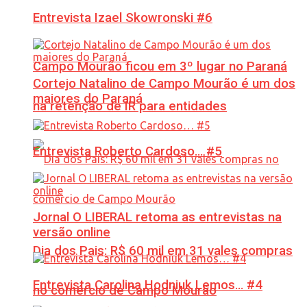
Entrevista Izael Skowronski #6
Campo Mourão ficou em 3º lugar no Paraná
Cortejo Natalino de Campo Mourão é um dos
maiores do Paraná
na retenção de IR para entidades
Entrevista Roberto Cardoso… #5
Jornal O LIBERAL retoma as entrevistas na
versão online
Dia dos Pais: R$ 60 mil em 31 vales compras
Entrevista Carolina Hodniuk Lemos… #4
no comércio de Campo Mourão