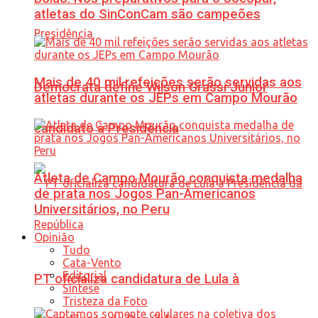
atletas do SinConCam são campeões
Mais de 40 mil refeições serão servidas aos
Democrata define Wilson Grassi Júnior
atletas durante os JEPs em Campo Mourão
candidato à Presidência
Atleta de Campo Mourão conquista medalha
de prata nos Jogos Pan-Americanos
Universitários, no Peru
Opinião
Tudo
Cata-Vento
Editorial
PT oficializa candidatura de Lula à
Síntese
Tristeza da Foto