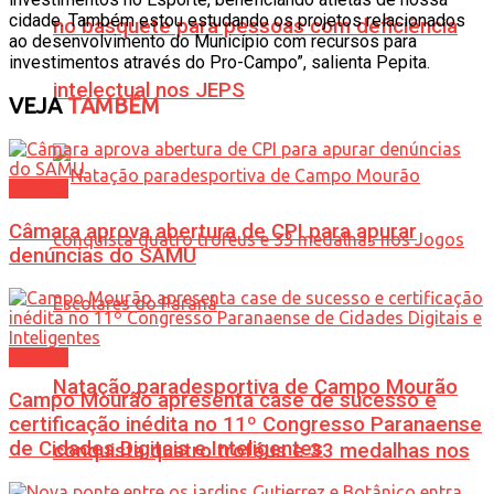
cidade. Também estou estudando os projetos relacionados
no basquete para pessoas com deficiência
ao desenvolvimento do Município com recursos para
investimentos através do Pro-Campo”, salienta Pepita.
intelectual nos JEPS
VEJA
TAMBÉM
Política
Câmara aprova abertura de CPI para apurar
denúncias do SAMU
Política
Natação paradesportiva de Campo Mourão
Campo Mourão apresenta case de sucesso e
certificação inédita no 11º Congresso Paranaense
de Cidades Digitais e Inteligentes
conquista quatro troféus e 33 medalhas nos