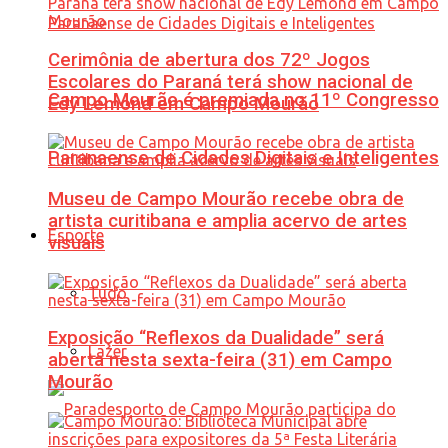
Cerimônia de abertura dos 72º Jogos
Escolares do Paraná terá show nacional de
Campo Mourão é premiada no 11º Congresso
Edy Lemond em Campo Mourão
Paranaense de Cidades Digitais e Inteligentes
Museu de Campo Mourão recebe obra de
artista curitibana e amplia acervo de artes
Esporte
visuais
Tudo
Exposição “Reflexos da Dualidade” será
Lazer
aberta nesta sexta-feira (31) em Campo
Mourão