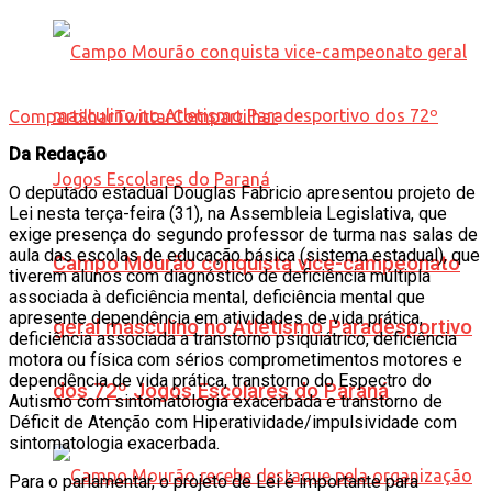
Compartilhar
Twittar
Compartilhar
Da Redação
O deputado estadual Douglas Fabricio apresentou projeto de
Lei nesta terça-feira (31), na Assembleia Legislativa, que
exige presença do segundo professor de turma nas salas de
aula das escolas de educação básica (sistema estadual), que
Campo Mourão conquista vice-campeonato
tiverem alunos com diagnóstico de deficiência múltipla
associada à deficiência mental, deficiência mental que
apresente dependência em atividades de vida prática,
geral masculino no Atletismo Paradesportivo
deficiência associada a transtorno psiquiátrico, deficiência
motora ou física com sérios comprometimentos motores e
dependência de vida prática, transtorno do Espectro do
dos 72º Jogos Escolares do Paraná
Autismo com sintomatologia exacerbada e transtorno de
Déficit de Atenção com Hiperatividade/impulsividade com
sintomatologia exacerbada.
Para o parlamentar, o projeto de Lei é importante para