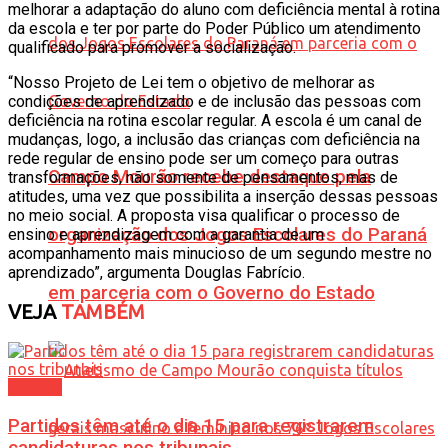
melhorar a adaptação do aluno com deficiência mental à rotina
da escola e ter por parte do Poder Público um atendimento
qualificado para promover a socialização.
“Nosso Projeto de Lei tem o objetivo de melhorar as
condições de aprendizado e de inclusão das pessoas com
deficiência na rotina escolar regular. A escola é um canal de
mudanças, logo, a inclusão das crianças com deficiência na
rede regular de ensino pode ser um começo para outras
Campo Mourão recebe destaque pela
transformações, não somente de pensamentos, mas de
atitudes, uma vez que possibilita a inserção dessas pessoas
no meio social. A proposta visa qualificar o processo de
organização dos Jogos Escolares do Paraná
ensino e aprendizagem com a garantia de um
acompanhamento mais minucioso de um segundo mestre no
aprendizado”, argumenta Douglas Fabrício.
em parceria com o Governo do Estado
VEJA
TAMBÉM
Política
Partidos têm até o dia 15 para registrarem
candidaturas nos tribunais