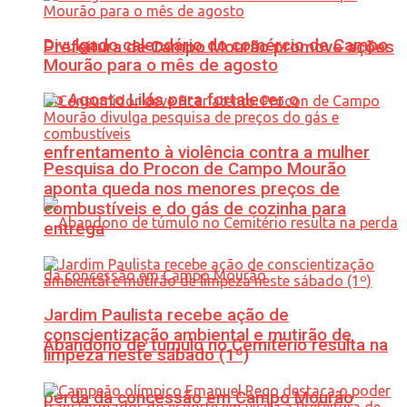
Divulgado calendário do comércio de Campo
Prefeitura de Campo Mourão promove ações
Mourão para o mês de agosto
do Agosto Lilás para fortalecer o
enfrentamento à violência contra a mulher
Pesquisa do Procon de Campo Mourão
aponta queda nos menores preços de
combustíveis e do gás de cozinha para
entrega
Jardim Paulista recebe ação de
conscientização ambiental e mutirão de
Abandono de túmulo no Cemitério resulta na
limpeza neste sábado (1º)
perda da concessão em Campo Mourão