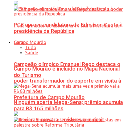
PCB aprova candidatura de Edmilson Costa à
presidência da República
Geral
Tudo
Saúde
Campeão olímpico Emanuel Rego destaca o
Campo Mourão é incluído no Mapa Nacional
do Turismo
poder transformador do esporte em visita à
Prefeitura de Campo Mourão
Ninguém acerta Mega-Sena; prêmio acumula
para R$ 165 milhões