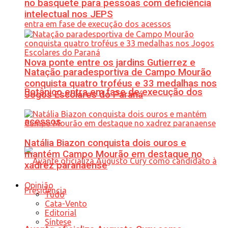
no basquete para pessoas com deficiência
intelectual nos JEPS
Nova ponte entre os jardins Gutierrez e
Natação paradesportiva de Campo Mourão
conquista quatro troféus e 33 medalhas nos
Botânico entra em fase de execução dos
Jogos Escolares do Paraná
acessos
Natália Biazon conquista dois ouros e
mantém Campo Mourão em destaque no
xadrez paranaense
Opinião
Tudo
Cata-Vento
Editorial
Síntese