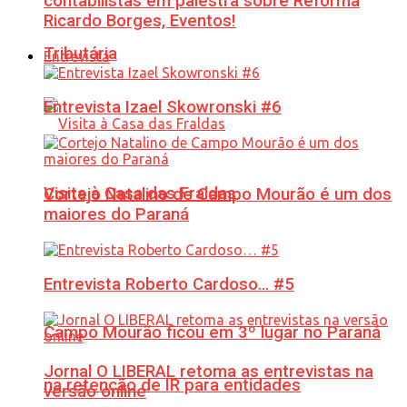
contabilistas em palestra sobre Reforma
Ricardo Borges, Eventos!
Tributária
Entrevista
Entrevista Izael Skowronski #6
Visita à Casa das Fraldas
Cortejo Natalino de Campo Mourão é um dos
maiores do Paraná
Entrevista Roberto Cardoso… #5
Campo Mourão ficou em 3º lugar no Paraná
Jornal O LIBERAL retoma as entrevistas na
na retenção de IR para entidades
versão online