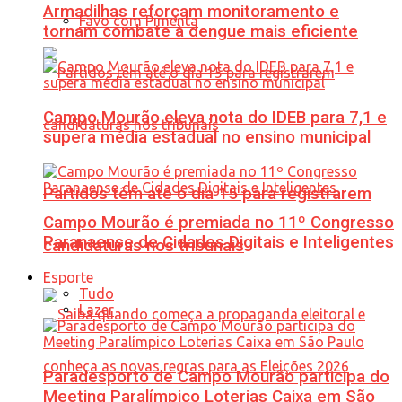
Armadilhas reforçam monitoramento e
Favo com Pimenta
tornam combate à dengue mais eficiente
Campo Mourão eleva nota do IDEB para 7,1 e
supera média estadual no ensino municipal
Partidos têm até o dia 15 para registrarem
Campo Mourão é premiada no 11º Congresso
Paranaense de Cidades Digitais e Inteligentes
candidaturas nos tribunais
Esporte
Tudo
Lazer
Paradesporto de Campo Mourão participa do
Meeting Paralímpico Loterias Caixa em São