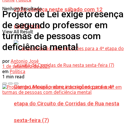
Nenhum Resultado
2026 começa neste sábado com 12
Projeto de Lei exige presença
de segundo professor em
confrontos
View All Result
turmas de pessoas com
deficiência mental
por
Antonio José
1 de setembro de 2021
em
Política
1 min read
Campo Mourão abre inscrições para a 4ª
etapa do Circuito de Corridas de Rua nesta
sexta-feira (7)