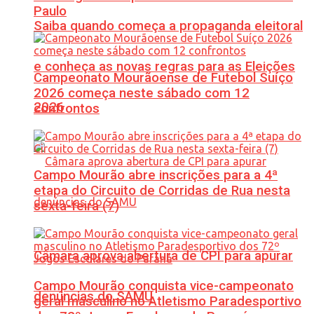
Paulo
Saiba quando começa a propaganda eleitoral
e conheça as novas regras para as Eleições
Campeonato Mourãoense de Futebol Suíço
2026 começa neste sábado com 12
2026
confrontos
Campo Mourão abre inscrições para a 4ª
etapa do Circuito de Corridas de Rua nesta
sexta-feira (7)
Câmara aprova abertura de CPI para apurar
Campo Mourão conquista vice-campeonato
denúncias do SAMU
geral masculino no Atletismo Paradesportivo