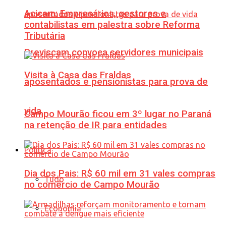
Acicam: Empresários, gestores e
contabilistas em palestra sobre Reforma
Tributária
Previscam convoca servidores municipais
Visita à Casa das Fraldas
aposentados e pensionistas para prova de
vida
Campo Mourão ficou em 3º lugar no Paraná
na retenção de IR para entidades
Política
Dia dos Pais: R$ 60 mil em 31 vales compras
Tudo
no comércio de Campo Mourão
Economia