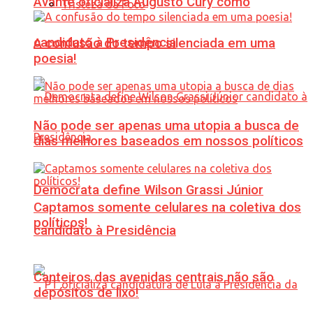
Avante oficializa Augusto Cury como
Tristeza da Foto
candidato à Presidência
A confusão do tempo silenciada em uma
poesia!
Não pode ser apenas uma utopia a busca de
dias melhores baseados em nossos políticos
Democrata define Wilson Grassi Júnior
Captamos somente celulares na coletiva dos
políticos!
candidato à Presidência
Canteiros das avenidas centrais não são
depósitos de lixo!