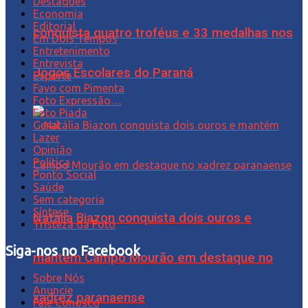
Destaques
Economia
Editorial
conquista quatro troféus e 33 medalhas nos
Em Dois Tempos
Entretenimento
Entrevista
Jogos Escolares do Paraná
Esporte
Favo com Pimenta
Foto Expressão…
Foto Piada
Geral
Lazer
Opinião
Política
Ponto Social
Saúde
Sem categoria
Síntese
Natália Biazon conquista dois ouros e
Tristeza da Foto
Siga-nos no Facebook
mantém Campo Mourão em destaque no
Sobre Nós
Anuncie
xadrez paranaense
Fale Conosco