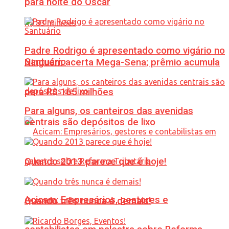
para noite do Oscar
Padre Rodrigo é apresentado como vigário no
Santuário
Ninguém acerta Mega-Sena; prêmio acumula
para R$ 165 milhões
Para alguns, os canteiros das avenidas
centrais são depósitos de lixo
Quando 2013 parece que é hoje!
Acicam: Empresários, gestores e
Quando três nunca é demais!