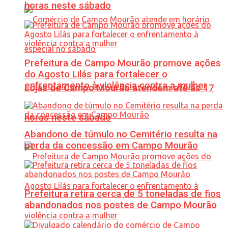
horas neste sábado
Prefeitura de Campo Mourão promove ações
do Agosto Lilás para fortalecer o
enfrentamento à violência contra a mulher
Lojas de Campo Mourão atendem até às 17
horas neste sábado
Abandono de túmulo no Cemitério resulta na
perda da concessão em Campo Mourão
Prefeitura retira cerca de 5 toneladas de fios
abandonados nos postes de Campo Mourão