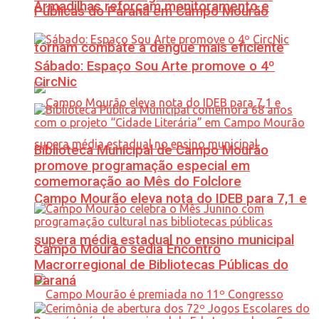
Armadilhas reforçam monitoramento e
Públicas do Paraná em Campo Mourão
tornam combate à dengue mais eficiente
Sábado: Espaço Sou Arte promove o 4º
CircNic
Biblioteca Municipal de Campo Mourão
promove programação especial em
comemoração ao Mês do Folclore
Campo Mourão eleva nota do IDEB para 7,1 e
supera média estadual no ensino municipal
Campo Mourão sedia Encontro
Macrorregional de Bibliotecas Públicas do
Paraná