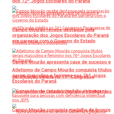
dos 72º Jogos Escolares do Paraná
Campo Mourão recebe destaque pela
organização dos Jogos Escolares do Paraná
em parceria com o Governo do Estado
Campo Mourão apresenta case de sucesso e
Atletismo de Campo Mourão conquista títulos
gerais masculino e feminino nos 76º Jogos
certificação inédita no 11º Congresso
Escolares do Paraná
Paranaense de Cidades Digitais e Inteligentes
Campo Mourão conquista medalha de bronze