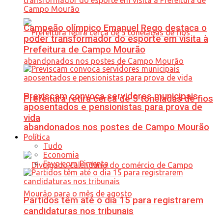
Campeão olímpico Emanuel Rego destaca o
poder transformador do esporte em visita à
Prefeitura de Campo Mourão
Previscam convoca servidores municipais
Prefeitura retira cerca de 5 toneladas de fios
aposentados e pensionistas para prova de
vida
abandonados nos postes de Campo Mourão
Política
Tudo
Economia
Favo com Pimenta
Partidos têm até o dia 15 para registrarem
candidaturas nos tribunais