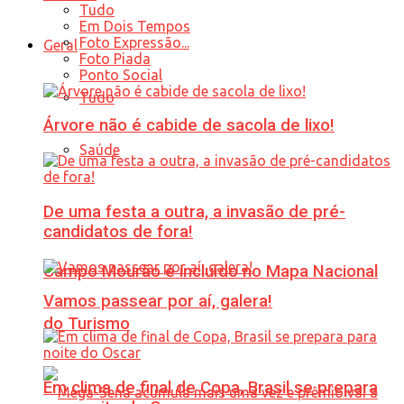
Tudo
Em Dois Tempos
Foto Expressão...
Geral
Foto Piada
Ponto Social
Tudo
Árvore não é cabide de sacola de lixo!
Saúde
De uma festa a outra, a invasão de pré-
candidatos de fora!
Campo Mourão é incluído no Mapa Nacional
Vamos passear por aí, galera!
do Turismo
Em clima de final de Copa, Brasil se prepara