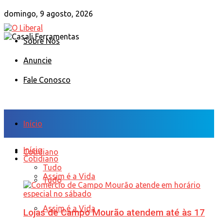
domingo, 9 agosto, 2026
Sobre Nós
Anuncie
Fale Conosco
Início
Início
Cotidiano
Cotidiano
Tudo
Assim é a Vida
Tudo
Assim é a Vida
Lojas de Campo Mourão atendem até às 17