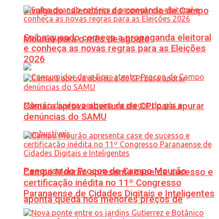
Divulgado calendário do comércio de Campo
Saiba quando começa a propaganda eleitoral
Mourão para o mês de agosto
e conheça as novas regras para as Eleições
2026
Câmara aprova abertura de CPI para apurar
denúncias do SAMU
Pesquisa do Procon de Campo Mourão
Campo Mourão apresenta case de sucesso e
certificação inédita no 11º Congresso
Paranaense de Cidades Digitais e Inteligentes
aponta queda nos menores preços de