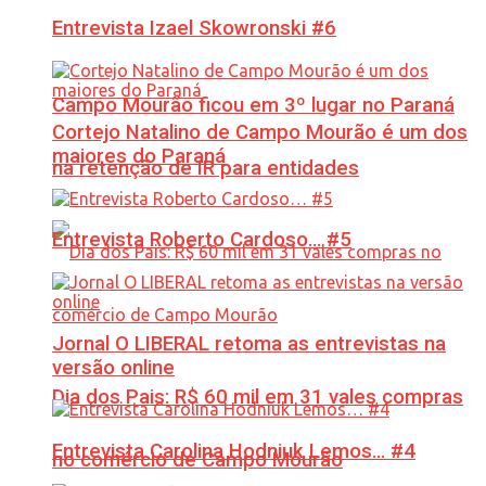
Entrevista Izael Skowronski #6
Campo Mourão ficou em 3º lugar no Paraná
Cortejo Natalino de Campo Mourão é um dos
maiores do Paraná
na retenção de IR para entidades
Entrevista Roberto Cardoso… #5
Jornal O LIBERAL retoma as entrevistas na
versão online
Dia dos Pais: R$ 60 mil em 31 vales compras
Entrevista Carolina Hodniuk Lemos… #4
no comércio de Campo Mourão