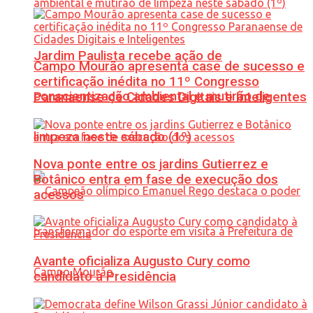
Jardim Paulista recebe ação de
Campo Mourão apresenta case de sucesso e
certificação inédita no 11º Congresso
conscientização ambiental e mutirão de
Paranaense de Cidades Digitais e Inteligentes
limpeza neste sábado (1º)
Nova ponte entre os jardins Gutierrez e
Botânico entra em fase de execução dos
acessos
Avante oficializa Augusto Cury como
candidato à Presidência