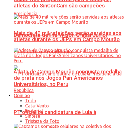
atletas do SinConCam são campeões
Mais de 40 mil refeições serão servidas aos
Democrata define Wilson Grassi Júnior
atletas durante os JEPs em Campo Mourão
candidato à Presidência
Atleta de Campo Mourão conquista medalha
de prata nos Jogos Pan-Americanos
Universitários, no Peru
Opinião
Tudo
Cata-Vento
Editorial
PT oficializa candidatura de Lula à
Síntese
Tristeza da Foto