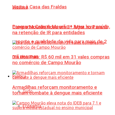
Visita à Casa das Fraldas
Programa Campo Mourão + Ativa leva saúde,
Campo Mourão ficou em 3º lugar no Paraná
na retenção de IR para entidades
esporte e qualidade de vida para mais de 2
mil pessoas
Dia dos Pais: R$ 60 mil em 31 vales compras
no comércio de Campo Mourão
Política
Armadilhas reforçam monitoramento e
Tudo
tornam combate à dengue mais eficiente
Economia