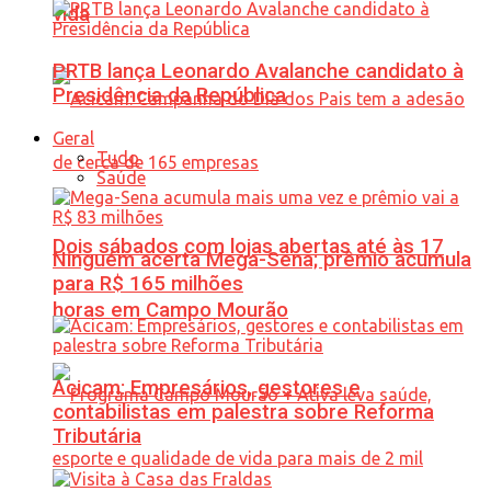
vida
PRTB lança Leonardo Avalanche candidato à
Presidência da República
Geral
Tudo
Saúde
Dois sábados com lojas abertas até às 17
Ninguém acerta Mega-Sena; prêmio acumula
para R$ 165 milhões
horas em Campo Mourão
Acicam: Empresários, gestores e
contabilistas em palestra sobre Reforma
Tributária