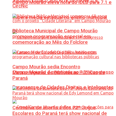
Sábado: Espaço Sou Arte promove o 4º
Campo Mourão eleva nota do IDEB para 7,1 e
CircNic
supera média estadual no ensino municipal
Biblioteca Municipal de Campo Mourão
promove programação especial em
comemoração ao Mês do Folclore
Campo Mourão sedia Encontro
Campo Mourão é premiada no 11º Congresso
Macrorregional de Bibliotecas Públicas do
Paraná
Paranaense de Cidades Digitais e Inteligentes
Cerimônia de abertura dos 72º Jogos
Escolares do Paraná terá show nacional de