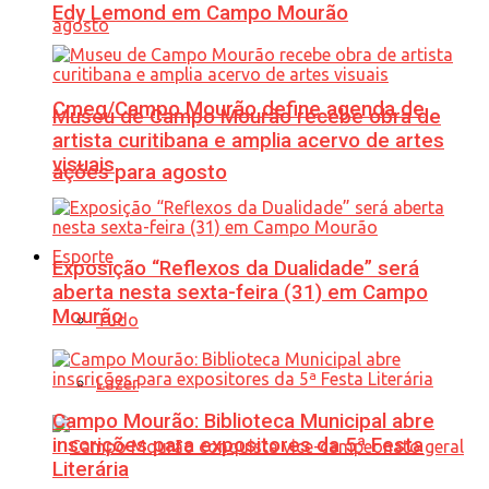
Edy Lemond em Campo Mourão
Cmeg/Campo Mourão define agenda de
Museu de Campo Mourão recebe obra de
artista curitibana e amplia acervo de artes
visuais
ações para agosto
Esporte
Exposição “Reflexos da Dualidade” será
aberta nesta sexta-feira (31) em Campo
Mourão
Tudo
Lazer
Campo Mourão: Biblioteca Municipal abre
inscrições para expositores da 5ª Festa
Literária