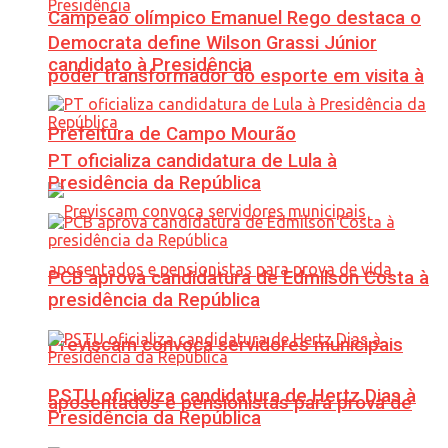
Campeão olímpico Emanuel Rego destaca o
Democrata define Wilson Grassi Júnior
candidato à Presidência
poder transformador do esporte em visita à
Prefeitura de Campo Mourão
PT oficializa candidatura de Lula à
Presidência da República
PCB aprova candidatura de Edmilson Costa à
presidência da República
Previscam convoca servidores municipais
PSTU oficializa candidatura de Hertz Dias à
aposentados e pensionistas para prova de
Presidência da República