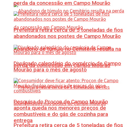
perda da concessão em Campo Mourão
Prefeitura retira cerca de 5 toneladas de fios
abandonados nos postes de Campo Mourão
Abandono de túmulo no Cemitério resulta na
Divulgado calendário do comércio de Campo
perda da concessão em Campo Mourão
Mourão para o mês de agosto
Pesquisa do Procon de Campo Mourão
aponta queda nos menores preços de
combustíveis e do gás de cozinha para
entrega
Prefeitura retira cerca de 5 toneladas de fios