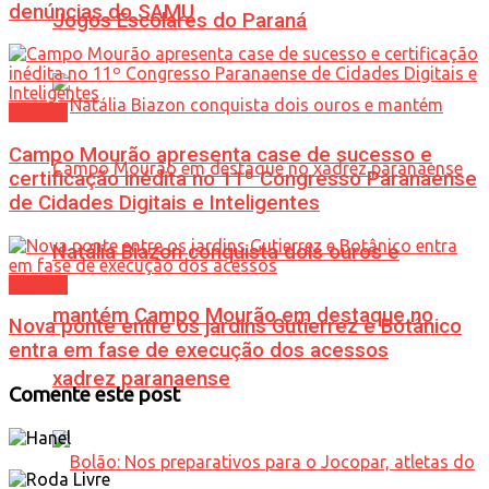
denúncias do SAMU
Jogos Escolares do Paraná
Política
Campo Mourão apresenta case de sucesso e
certificação inédita no 11º Congresso Paranaense
de Cidades Digitais e Inteligentes
Natália Biazon conquista dois ouros e
Política
mantém Campo Mourão em destaque no
Nova ponte entre os jardins Gutierrez e Botânico
entra em fase de execução dos acessos
xadrez paranaense
Comente este post