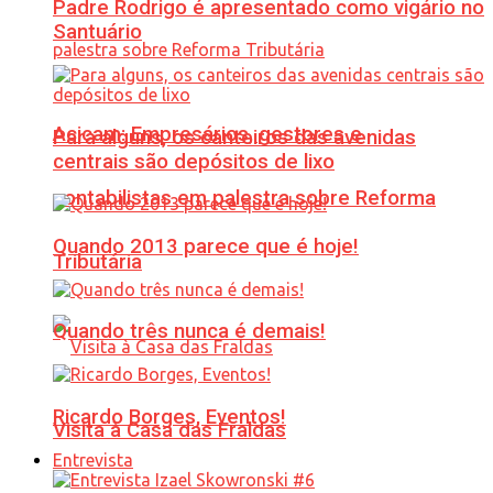
Padre Rodrigo é apresentado como vigário no
Santuário
Acicam: Empresários, gestores e
Para alguns, os canteiros das avenidas
centrais são depósitos de lixo
contabilistas em palestra sobre Reforma
Quando 2013 parece que é hoje!
Tributária
Quando três nunca é demais!
Ricardo Borges, Eventos!
Visita à Casa das Fraldas
Entrevista