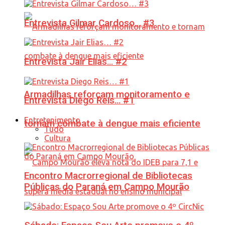
Entrevista Gilmar Cardoso… #3
Entrevista Jair Elias… #2
Armadilhas reforçam monitoramento e
Entrevista Diego Reis… #1
Entretenimento
tornam combate à dengue mais eficiente
Tudo
Cultura
Encontro Macrorregional de Bibliotecas
Públicas do Paraná em Campo Mourão