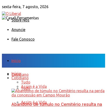
sexta-feira, 7 agosto, 2026
Sobre Nós
Anuncie
Fale Conosco
Início
Início
Cotidiano
Cotidiano
Tudo
Assim é a Vida
Tudo
Assim é a Vida
Abandono de túmulo no Cemitério resulta na