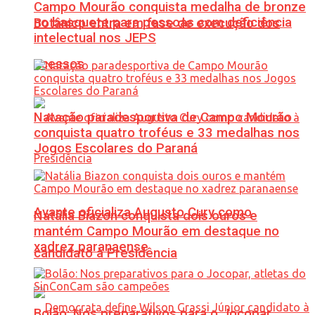
Campo Mourão conquista medalha de bronze
no basquete para pessoas com deficiência
Botânico entra em fase de execução dos
intelectual nos JEPS
acessos
Natação paradesportiva de Campo Mourão
conquista quatro troféus e 33 medalhas nos
Jogos Escolares do Paraná
Avante oficializa Augusto Cury como
Natália Biazon conquista dois ouros e
mantém Campo Mourão em destaque no
xadrez paranaense
candidato à Presidência
Bolão: Nos preparativos para o Jocopar,