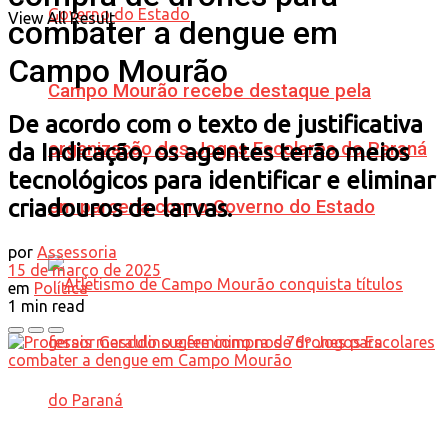
View All Result
combater a dengue em
Campo Mourão
Campo Mourão recebe destaque pela
De acordo com o texto de justificativa
organização dos Jogos Escolares do Paraná
da Indicação, os agentes terão meios
tecnológicos para identificar e eliminar
criadouros de larvas.
em parceria com o Governo do Estado
por
Assessoria
15 de março de 2025
em
Política
1 min read