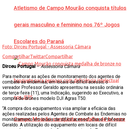
Atletismo de Campo Mourão conquista títulos
gerais masculino e feminino nos 76º Jogos
Escolares do Paraná
Foto: Dirceu Portugal - Assessoria Câmara
Compartilhar
Twittar
Compartilhar
Dirceu Portugal
–
Assessoria Câmara
Para melhorar as ações de monitoramento dos agentes de
combate as endemias, em locais de difícil acesso, o
vereador Professor Geraldo apresentou na sessão ordinária
de terça-feira (11), uma Indicação, sugerindo ao Executivo, a
compra de drones modelo DJI Agras T50.
“A compra dos equipamentos visa ampliar a eficácia das
ações realizadas pelos Agentes de Combate às Endemias no
Campo Mourão conquista medalha de bronze
monitoramento em locais de difícil acesso”, disse Professor
Geraldo. A utilização do equipamento em locais de difícil