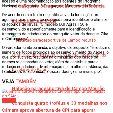
acesso é uma recomendação aos agentes do Programa
no basquete para pessoas com deficiência
Nacional de Combate à Dengue, do Ministério da Saúde.
De acordo com o texto de justificativa da Indicação, os
agentes terão meios tecnológicos para identificar e eliminar
intelectual nos JEPS
criadouros de larvas. “O modelo DJI Agras T50 é
desenvolvido especificamente para a identificação e
tratamento de criadouros do mosquito vetor da dengue, Zika
e Chikungunya”.
O vereador lembrou ainda, o objetivo da proposta. “É reduzir o
número de focos propícios ao desenvolvimento do Aedes, o
que, por sua vez, resultará na diminuição dos casos da
doença relacionadas ao vetor, além de contribuir para a
redução nos índices de internação e, em última instância, das
fatalidades relacionadas a essas doenças no município”.
VEJA
TAMBÉM
Natação paradesportiva de Campo Mourão
Política
conquista quatro troféus e 33 medalhas nos
Câmara aprova abertura de CPI para apurar