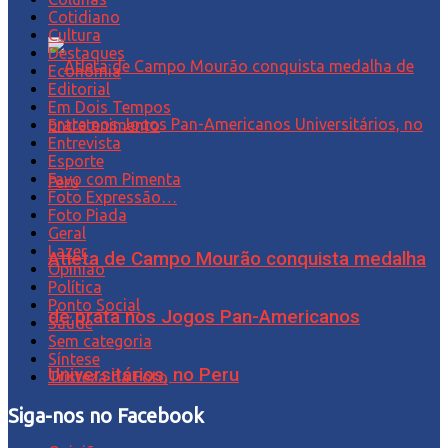
Cotidiano
Cultura
Destaques
Economia
Editorial
Em Dois Tempos
Entretenimento
Entrevista
Esporte
Favo com Pimenta
Foto Expressão…
Foto Piada
Geral
Lazer
Atleta de Campo Mourão conquista medalha
Opinião
Política
Ponto Social
de prata nos Jogos Pan-Americanos
Saúde
Sem categoria
Síntese
Universitários, no Peru
Tristeza da Foto
Siga-nos no Facebook