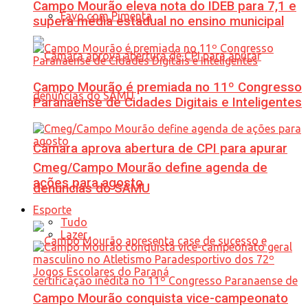
Campo Mourão eleva nota do IDEB para 7,1 e
Favo com Pimenta
supera média estadual no ensino municipal
Campo Mourão é premiada no 11º Congresso
Paranaense de Cidades Digitais e Inteligentes
Câmara aprova abertura de CPI para apurar
Cmeg/Campo Mourão define agenda de
ações para agosto
denúncias do SAMU
Esporte
Tudo
Lazer
Campo Mourão conquista vice-campeonato