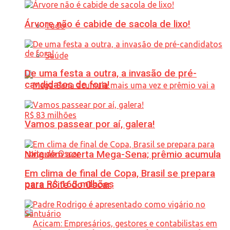
Árvore não é cabide de sacola de lixo!
Tudo
Saúde
De uma festa a outra, a invasão de pré-
candidatos de fora!
Vamos passear por aí, galera!
Ninguém acerta Mega-Sena; prêmio acumula
Em clima de final de Copa, Brasil se prepara
para R$ 165 milhões
para noite do Oscar