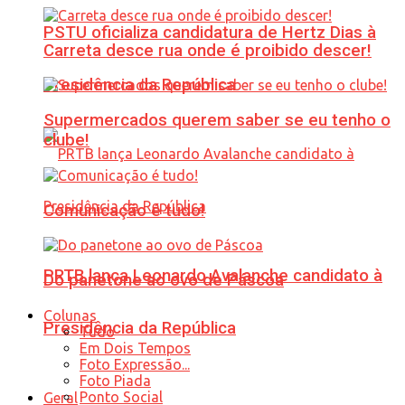
PSTU oficializa candidatura de Hertz Dias à
Carreta desce rua onde é proibido descer!
Presidência da República
Supermercados querem saber se eu tenho o
clube!
Comunicação é tudo!
PRTB lança Leonardo Avalanche candidato à
Do panetone ao ovo de Páscoa
Colunas
Presidência da República
Tudo
Em Dois Tempos
Foto Expressão...
Foto Piada
Ponto Social
Geral