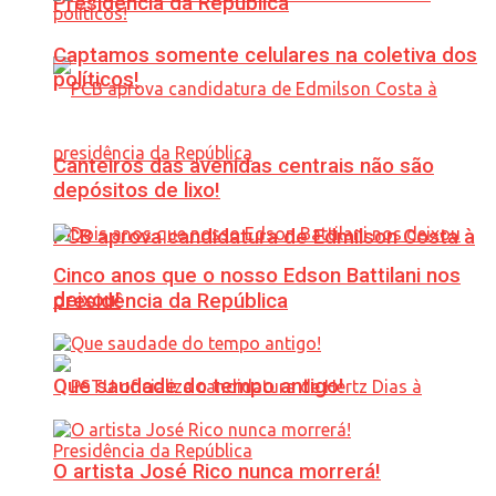
Presidência da República
Captamos somente celulares na coletiva dos
políticos!
Canteiros das avenidas centrais não são
depósitos de lixo!
PCB aprova candidatura de Edmilson Costa à
Cinco anos que o nosso Edson Battilani nos
deixou!
presidência da República
Que saudade do tempo antigo!
O artista José Rico nunca morrerá!