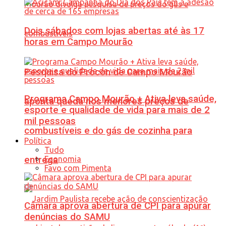
Dois sábados com lojas abertas até às 17
horas em Campo Mourão
Pesquisa do Procon de Campo Mourão
Programa Campo Mourão + Ativa leva saúde,
aponta queda nos menores preços de
esporte e qualidade de vida para mais de 2
mil pessoas
combustíveis e do gás de cozinha para
Política
Tudo
Economia
entrega
Favo com Pimenta
Câmara aprova abertura de CPI para apurar
denúncias do SAMU