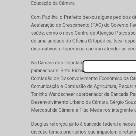
Educação da Câmara.
Com Padilha, o Prefeito deixou alguns pedidos d
Aceleração do Crescimento (PAC) do Governo Fe
saúde, como o novo Centro de Atenção Psicossoc
de uma unidade do Oficina Ortopédica, local esp
dispositivos ortopédicos que irão atender às ne
Na Câmara dos Deputados, Douglas participou de 
paranaenses: Beto Richa presidente da Comissão
Comissão de Desenvolvimento Econômico da Câma
Comunicação e Comissão de Agricultura, Pecuári
Toninho Wandscheer coordenador da Bancada Pa
Desenvolvimento Urbano da Câmara, Sérgio Souz
Mercosul da Câmara e Tião Medeiros integrante 
Douglas reforçou junto à bancada federal a nece
discutiu temas prioritários que impactam direta