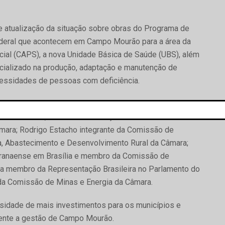
e atualização da situação sobre obras do Programa de
deral que acontecem em Campo Mourão para a área da
ial (CAPS), a nova Unidade Básica de Saúde (UBS), além
ecializado na produção, adaptação e manutenção de
cessidades de pessoas com deficiência.
articulações políticas junto aos Deputados Federais
 de Indústria, Comércio e Serviços e membro da
ra; Rodrigo Estacho integrante da Comissão de
a, Abastecimento e Desenvolvimento Rural da Câmara;
ranaense em Brasília e membro da Comissão de
a membro da Representação Brasileira no Parlamento do
da Comissão de Minas e Energia da Câmara.
ssidade de mais investimentos para os municípios e
mente a gestão de Campo Mourão.