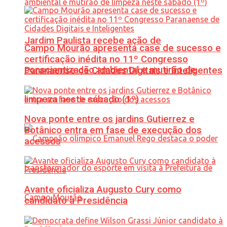
Jardim Paulista recebe ação de
Campo Mourão apresenta case de sucesso e
certificação inédita no 11º Congresso
conscientização ambiental e mutirão de
Paranaense de Cidades Digitais e Inteligentes
limpeza neste sábado (1º)
Nova ponte entre os jardins Gutierrez e
Botânico entra em fase de execução dos
acessos
Avante oficializa Augusto Cury como
candidato à Presidência