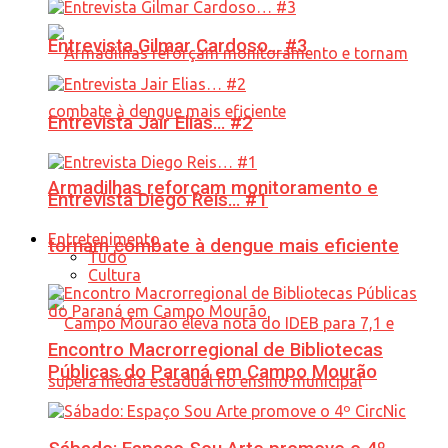
Entrevista Gilmar Cardoso… #3
Entrevista Jair Elias… #2
Armadilhas reforçam monitoramento e
Entrevista Diego Reis… #1
Entretenimento
tornam combate à dengue mais eficiente
Tudo
Cultura
Encontro Macrorregional de Bibliotecas
Públicas do Paraná em Campo Mourão