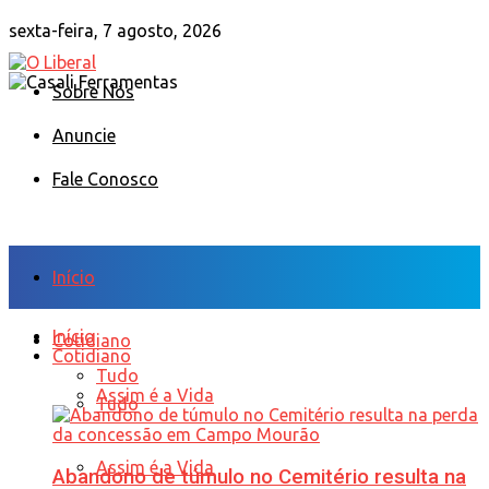
sexta-feira, 7 agosto, 2026
Sobre Nós
Anuncie
Fale Conosco
Início
Início
Cotidiano
Cotidiano
Tudo
Assim é a Vida
Tudo
Assim é a Vida
Abandono de túmulo no Cemitério resulta na