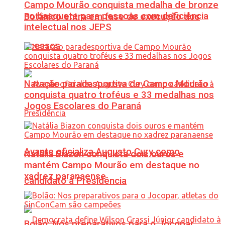
Campo Mourão conquista medalha de bronze
no basquete para pessoas com deficiência
Botânico entra em fase de execução dos
intelectual nos JEPS
acessos
Natação paradesportiva de Campo Mourão
conquista quatro troféus e 33 medalhas nos
Jogos Escolares do Paraná
Avante oficializa Augusto Cury como
Natália Biazon conquista dois ouros e
mantém Campo Mourão em destaque no
xadrez paranaense
candidato à Presidência
Bolão: Nos preparativos para o Jocopar,