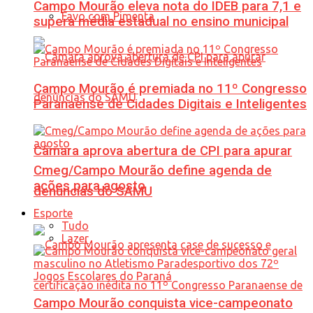
Campo Mourão eleva nota do IDEB para 7,1 e
Favo com Pimenta
supera média estadual no ensino municipal
Campo Mourão é premiada no 11º Congresso
Paranaense de Cidades Digitais e Inteligentes
Câmara aprova abertura de CPI para apurar
Cmeg/Campo Mourão define agenda de
ações para agosto
denúncias do SAMU
Esporte
Tudo
Lazer
Campo Mourão conquista vice-campeonato