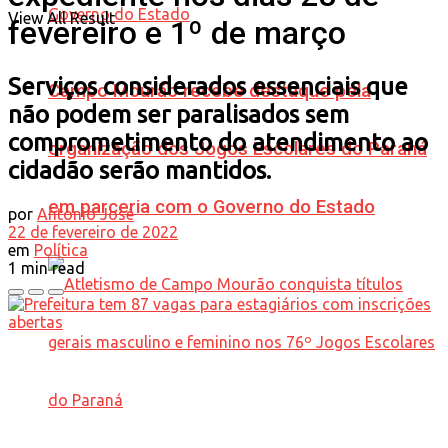
View All Result
fevereiro e 1º de março
Serviços considerados essenciais que
Campo Mourão recebe destaque pela
não podem ser paralisados sem
comprometimento do atendimento ao
organização dos Jogos Escolares do Paraná
cidadão serão mantidos.
em parceria com o Governo do Estado
por
Antonio José
22 de fevereiro de 2022
em
Política
1 min read