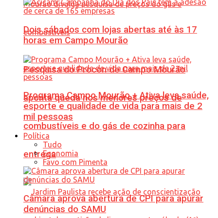
Dois sábados com lojas abertas até às 17
horas em Campo Mourão
Pesquisa do Procon de Campo Mourão
Programa Campo Mourão + Ativa leva saúde,
aponta queda nos menores preços de
esporte e qualidade de vida para mais de 2
mil pessoas
combustíveis e do gás de cozinha para
Política
Tudo
Economia
entrega
Favo com Pimenta
Câmara aprova abertura de CPI para apurar
denúncias do SAMU