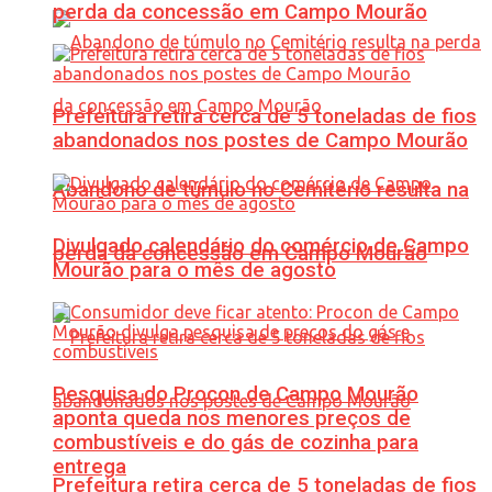
perda da concessão em Campo Mourão
Prefeitura retira cerca de 5 toneladas de fios
abandonados nos postes de Campo Mourão
Abandono de túmulo no Cemitério resulta na
Divulgado calendário do comércio de Campo
perda da concessão em Campo Mourão
Mourão para o mês de agosto
Pesquisa do Procon de Campo Mourão
aponta queda nos menores preços de
combustíveis e do gás de cozinha para
entrega
Prefeitura retira cerca de 5 toneladas de fios