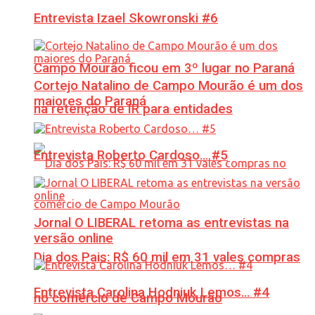
Entrevista Izael Skowronski #6
Campo Mourão ficou em 3º lugar no Paraná
Cortejo Natalino de Campo Mourão é um dos
maiores do Paraná
na retenção de IR para entidades
Entrevista Roberto Cardoso… #5
Jornal O LIBERAL retoma as entrevistas na
versão online
Dia dos Pais: R$ 60 mil em 31 vales compras
Entrevista Carolina Hodniuk Lemos… #4
no comércio de Campo Mourão