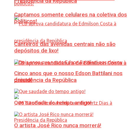
Presidência da República
Captamos somente celulares na coletiva dos
políticos!
Canteiros das avenidas centrais não são
depósitos de lixo!
PCB aprova candidatura de Edmilson Costa à
Cinco anos que o nosso Edson Battilani nos
deixou!
presidência da República
Que saudade do tempo antigo!
O artista José Rico nunca morrerá!