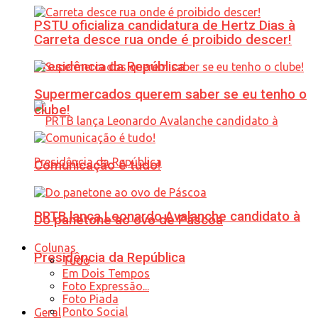
PSTU oficializa candidatura de Hertz Dias à
Carreta desce rua onde é proibido descer!
Presidência da República
Supermercados querem saber se eu tenho o
clube!
Comunicação é tudo!
PRTB lança Leonardo Avalanche candidato à
Do panetone ao ovo de Páscoa
Colunas
Presidência da República
Tudo
Em Dois Tempos
Foto Expressão...
Foto Piada
Ponto Social
Geral