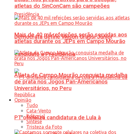
atletas do SinConCam são campeões
Mais de 40 mil refeições serão servidas aos
Democrata define Wilson Grassi Júnior
atletas durante os JEPs em Campo Mourão
candidato à Presidência
Atleta de Campo Mourão conquista medalha
de prata nos Jogos Pan-Americanos
Universitários, no Peru
Opinião
Tudo
Cata-Vento
Editorial
PT oficializa candidatura de Lula à
Síntese
Tristeza da Foto