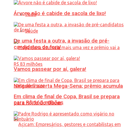
Árvore não é cabide de sacola de lixo!
Tudo
Saúde
De uma festa a outra, a invasão de pré-
candidatos de fora!
Vamos passear por aí, galera!
Ninguém acerta Mega-Sena; prêmio acumula
Em clima de final de Copa, Brasil se prepara
para R$ 165 milhões
para noite do Oscar