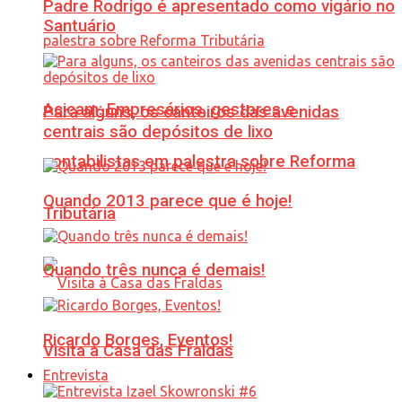
Padre Rodrigo é apresentado como vigário no
Santuário
Acicam: Empresários, gestores e
Para alguns, os canteiros das avenidas
centrais são depósitos de lixo
contabilistas em palestra sobre Reforma
Quando 2013 parece que é hoje!
Tributária
Quando três nunca é demais!
Ricardo Borges, Eventos!
Visita à Casa das Fraldas
Entrevista