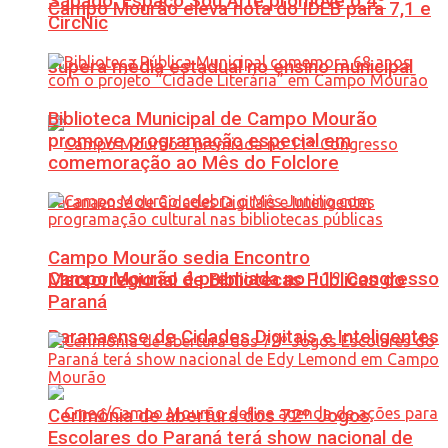
Sábado: Espaço Sou Arte promove o 4º
Campo Mourão eleva nota do IDEB para 7,1 e
CircNic
supera média estadual no ensino municipal
Biblioteca Municipal de Campo Mourão
promove programação especial em
comemoração ao Mês do Folclore
Campo Mourão sedia Encontro
Campo Mourão é premiada no 11º Congresso
Macrorregional de Bibliotecas Públicas do
Paraná
Paranaense de Cidades Digitais e Inteligentes
Cerimônia de abertura dos 72º Jogos
Escolares do Paraná terá show nacional de