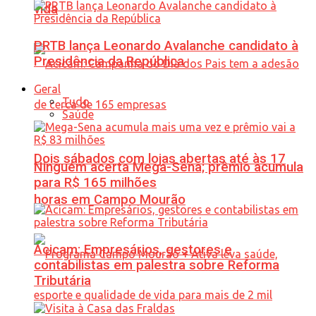
vida
PRTB lança Leonardo Avalanche candidato à
Presidência da República
Geral
Tudo
Saúde
Dois sábados com lojas abertas até às 17
Ninguém acerta Mega-Sena; prêmio acumula
para R$ 165 milhões
horas em Campo Mourão
Acicam: Empresários, gestores e
contabilistas em palestra sobre Reforma
Tributária