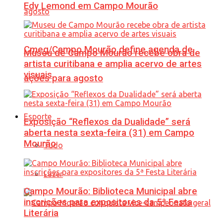
Edy Lemond em Campo Mourão
Cmeg/Campo Mourão define agenda de
Museu de Campo Mourão recebe obra de
artista curitibana e amplia acervo de artes
visuais
ações para agosto
Esporte
Exposição “Reflexos da Dualidade” será
aberta nesta sexta-feira (31) em Campo
Mourão
Tudo
Lazer
Campo Mourão: Biblioteca Municipal abre
inscrições para expositores da 5ª Festa
Literária