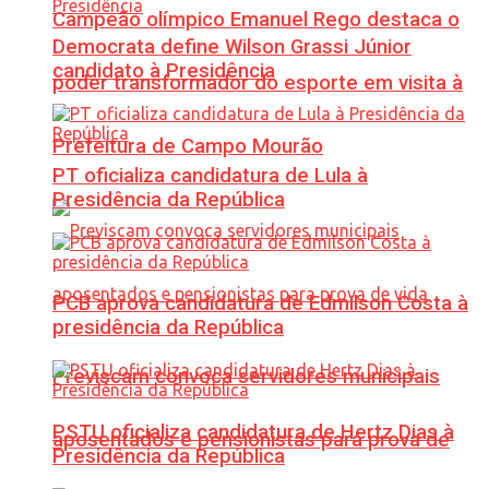
Campeão olímpico Emanuel Rego destaca o
Democrata define Wilson Grassi Júnior
candidato à Presidência
poder transformador do esporte em visita à
Prefeitura de Campo Mourão
PT oficializa candidatura de Lula à
Presidência da República
PCB aprova candidatura de Edmilson Costa à
presidência da República
Previscam convoca servidores municipais
PSTU oficializa candidatura de Hertz Dias à
aposentados e pensionistas para prova de
Presidência da República