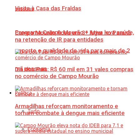
Visita à Casa das Fraldas
Programa Campo Mourão + Ativa leva saúde,
Campo Mourão ficou em 3º lugar no Paraná
na retenção de IR para entidades
esporte e qualidade de vida para mais de 2
mil pessoas
Dia dos Pais: R$ 60 mil em 31 vales compras
no comércio de Campo Mourão
Política
Armadilhas reforçam monitoramento e
Tudo
tornam combate à dengue mais eficiente
Economia