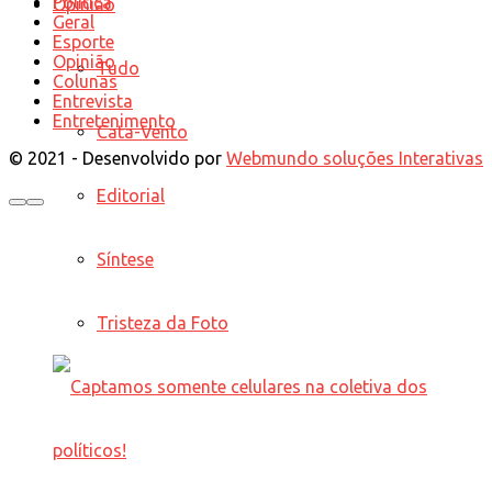
Política
Opinião
Geral
Esporte
Opinião
Tudo
Colunas
Entrevista
Entretenimento
Cata-Vento
© 2021 - Desenvolvido por
Webmundo soluções Interativas
Editorial
Síntese
Tristeza da Foto