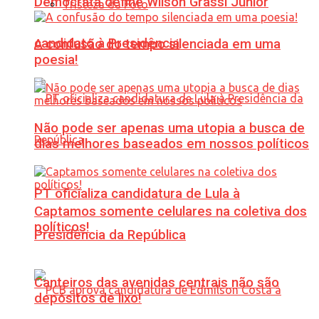
Democrata define Wilson Grassi Júnior
Tristeza da Foto
candidato à Presidência
A confusão do tempo silenciada em uma
poesia!
Não pode ser apenas uma utopia a busca de
dias melhores baseados em nossos políticos
PT oficializa candidatura de Lula à
Captamos somente celulares na coletiva dos
políticos!
Presidência da República
Canteiros das avenidas centrais não são
depósitos de lixo!