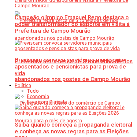
Campeão olímpico Emanuel Rego destaca o
poder transformador do esporte em visita à
Prefeitura de Campo Mourão
Previscam convoca servidores municipais
Prefeitura retira cerca de 5 toneladas de fios
aposentados e pensionistas para prova de
vida
abandonados nos postes de Campo Mourão
Política
Tudo
Economia
Favo com Pimenta
Saiba quando começa a propaganda eleitoral
e conheça as novas regras para as Eleições