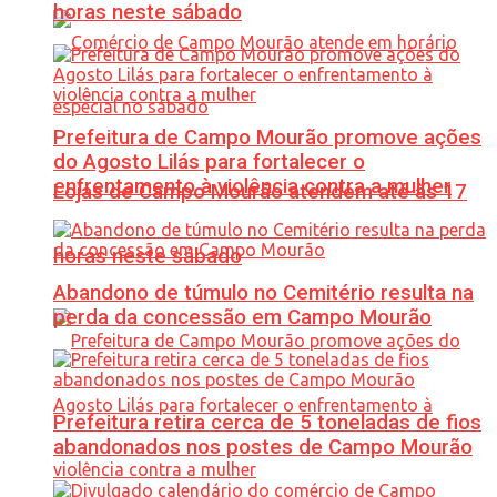
horas neste sábado
Prefeitura de Campo Mourão promove ações
do Agosto Lilás para fortalecer o
enfrentamento à violência contra a mulher
Lojas de Campo Mourão atendem até às 17
horas neste sábado
Abandono de túmulo no Cemitério resulta na
perda da concessão em Campo Mourão
Prefeitura retira cerca de 5 toneladas de fios
abandonados nos postes de Campo Mourão