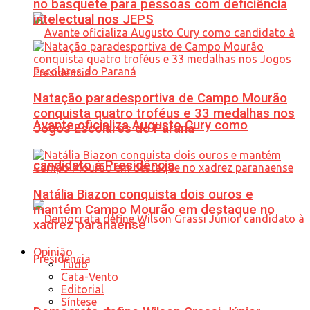
no basquete para pessoas com deficiência
intelectual nos JEPS
Natação paradesportiva de Campo Mourão
conquista quatro troféus e 33 medalhas nos
Avante oficializa Augusto Cury como
Jogos Escolares do Paraná
candidato à Presidência
Natália Biazon conquista dois ouros e
mantém Campo Mourão em destaque no
xadrez paranaense
Opinião
Tudo
Cata-Vento
Editorial
Síntese