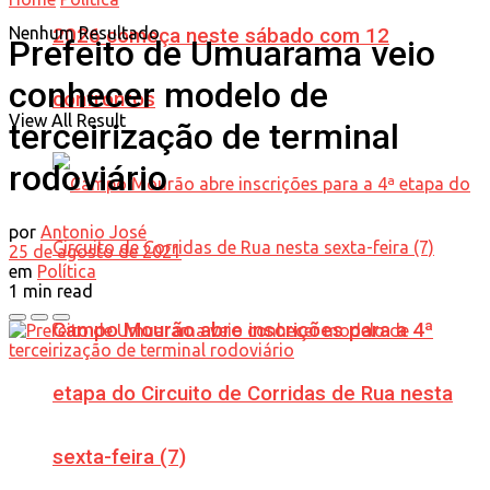
Nenhum Resultado
2026 começa neste sábado com 12
Prefeito de Umuarama veio
conhecer modelo de
confrontos
View All Result
terceirização de terminal
rodoviário
por
Antonio José
25 de agosto de 2021
em
Política
1 min read
Campo Mourão abre inscrições para a 4ª
etapa do Circuito de Corridas de Rua nesta
sexta-feira (7)