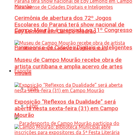
Cerimônia de abertura dos 72º Jogos
Escolares do Paraná terá show nacional de
Campo Mourão é premiada no 11º Congresso
Edy Lemond em Campo Mourão
Paranaense de Cidades Digitais e Inteligentes
Museu de Campo Mourão recebe obra de
artista curitibana e amplia acervo de artes
Esporte
visuais
Tudo
Exposição “Reflexos da Dualidade” será
Lazer
aberta nesta sexta-feira (31) em Campo
Mourão