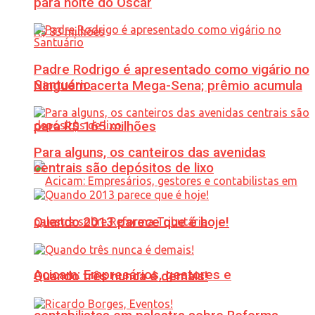
para noite do Oscar
Padre Rodrigo é apresentado como vigário no
Santuário
Ninguém acerta Mega-Sena; prêmio acumula
para R$ 165 milhões
Para alguns, os canteiros das avenidas
centrais são depósitos de lixo
Quando 2013 parece que é hoje!
Acicam: Empresários, gestores e
Quando três nunca é demais!