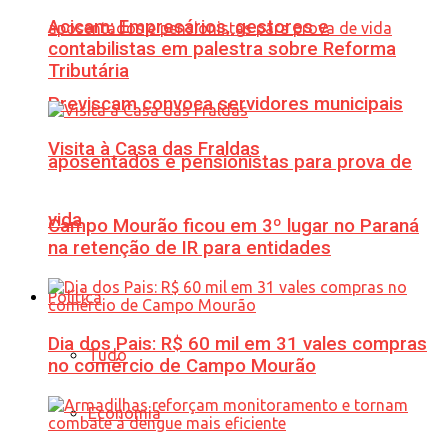
Acicam: Empresários, gestores e
contabilistas em palestra sobre Reforma
Tributária
Previscam convoca servidores municipais
Visita à Casa das Fraldas
aposentados e pensionistas para prova de
vida
Campo Mourão ficou em 3º lugar no Paraná
na retenção de IR para entidades
Política
Dia dos Pais: R$ 60 mil em 31 vales compras
Tudo
no comércio de Campo Mourão
Economia