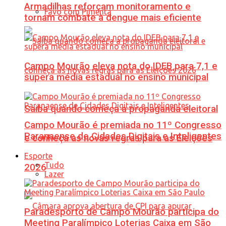
Armadilhas reforçam monitoramento e
Favo com Pimenta
tornam combate à dengue mais eficiente
Campo Mourão eleva nota do IDEB para 7,1 e
supera média estadual no ensino municipal
Saiba quando começa a propaganda eleitoral
Campo Mourão é premiada no 11º Congresso
Paranaense de Cidades Digitais e Inteligentes
e conheça as novas regras para as Eleições
Esporte
Tudo
2026
Lazer
Paradesporto de Campo Mourão participa do
Meeting Paralímpico Loterias Caixa em São