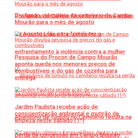
Divulgado calendário do comércio de Campo
Prefeitura de Campo Mourão promove ações
Mourão para o mês de agosto
do Agosto Lilás para fortalecer o
enfrentamento à violência contra a mulher
Pesquisa do Procon de Campo Mourão
aponta queda nos menores preços de
combustíveis e do gás de cozinha para
entrega
Jardim Paulista recebe ação de
conscientização ambiental e mutirão de
Abandono de túmulo no Cemitério resulta na
limpeza neste sábado (1º)
perda da concessão em Campo Mourão