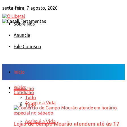
sexta-feira, 7 agosto, 2026
Sobre Nós
Anuncie
Fale Conosco
Início
Início
Cotidiano
Cotidiano
Tudo
Assim é a Vida
Tudo
Assim é a Vida
Lojas de Campo Mourão atendem até às 17