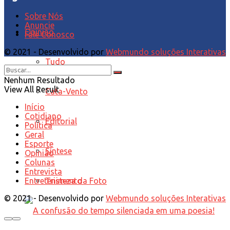
Sobre Nós
Anuncie
Opinião
Fale Conosco
© 2021 - Desenvolvido por
Webmundo soluções Interativas
Tudo
Nenhum Resultado
View All Result
Cata-Vento
Início
Cotidiano
Editorial
Política
Geral
Esporte
Síntese
Opinião
Colunas
Entrevista
Tristeza da Foto
Entretenimento
© 2021 - Desenvolvido por
Webmundo soluções Interativas