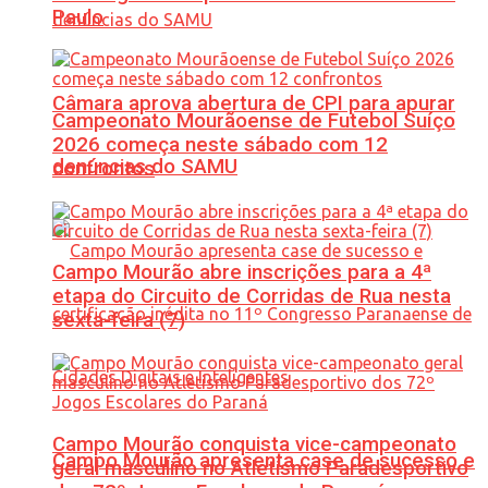
Paulo
Câmara aprova abertura de CPI para apurar
Campeonato Mourãoense de Futebol Suíço
2026 começa neste sábado com 12
denúncias do SAMU
confrontos
Campo Mourão abre inscrições para a 4ª
etapa do Circuito de Corridas de Rua nesta
sexta-feira (7)
Campo Mourão conquista vice-campeonato
Campo Mourão apresenta case de sucesso e
geral masculino no Atletismo Paradesportivo