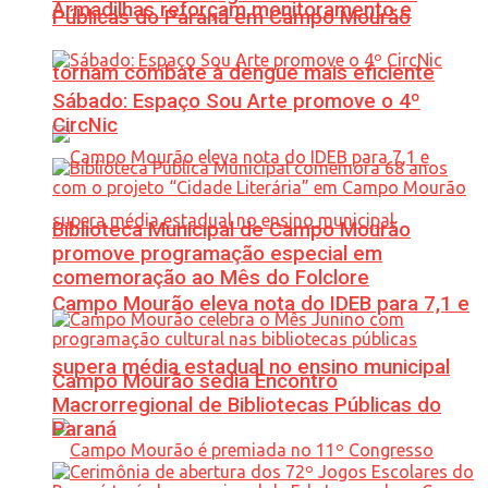
Armadilhas reforçam monitoramento e
Públicas do Paraná em Campo Mourão
tornam combate à dengue mais eficiente
Sábado: Espaço Sou Arte promove o 4º
CircNic
Biblioteca Municipal de Campo Mourão
promove programação especial em
comemoração ao Mês do Folclore
Campo Mourão eleva nota do IDEB para 7,1 e
supera média estadual no ensino municipal
Campo Mourão sedia Encontro
Macrorregional de Bibliotecas Públicas do
Paraná