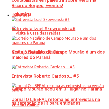
contabilistas em palestra sobre Reforma
Ricardo Borges, Eventos!
Tributária
Entrevista
Entrevista Izael Skowronski #6
Visita à Casa das Fraldas
Cortejo Natalino de Campo Mourão é um dos
maiores do Paraná
Entrevista Roberto Cardoso… #5
Campo Mourão ficou em 3º lugar no Paraná
Jornal O LIBERAL retoma as entrevistas na
na retenção de IR para entidades
versão online