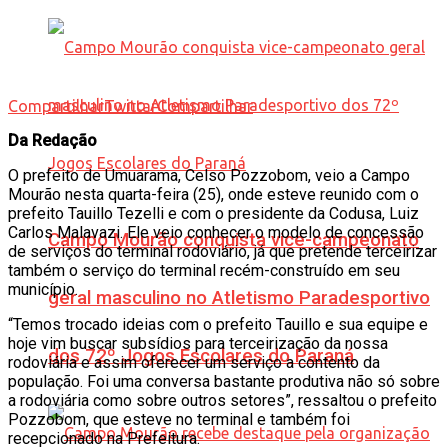
Compartilhar
Twittar
Compartilhar
Da Redação
O prefeito de Umuarama, Celso Pozzobom, veio a Campo
Mourão nesta quarta-feira (25), onde esteve reunido com o
prefeito Tauillo Tezelli e com o presidente da Codusa, Luiz
Carlos Malavazi. Ele veio conhecer o modelo de concessão
Campo Mourão conquista vice-campeonato
de serviços do terminal rodoviário, já que pretende terceirizar
também o serviço do terminal recém-construído em seu
município.
geral masculino no Atletismo Paradesportivo
“Temos trocado ideias com o prefeito Tauillo e sua equipe e
hoje vim buscar subsídios para terceirização da nossa
dos 72º Jogos Escolares do Paraná
rodoviária e assim oferecer um serviço a contento da
população. Foi uma conversa bastante produtiva não só sobre
a rodoviária como sobre outros setores”, ressaltou o prefeito
Pozzobom, que esteve no terminal e também foi
recepcionado na Prefeitura.