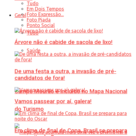
Tudo
Em Dois Tempos
Foto Expressão...
Geral
Foto Piada
Ponto Social
Tudo
Árvore não é cabide de sacola de lixo!
Saúde
De uma festa a outra, a invasão de pré-
candidatos de fora!
Campo Mourão é incluído no Mapa Nacional
Vamos passear por aí, galera!
do Turismo
Em clima de final de Copa, Brasil se prepara