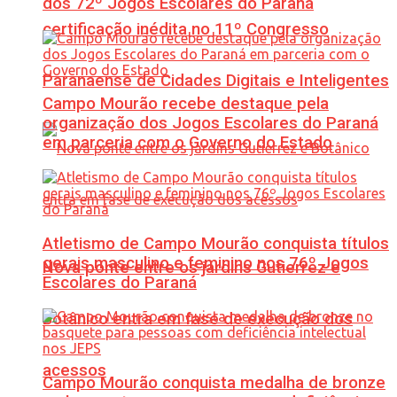
dos 72º Jogos Escolares do Paraná
certificação inédita no 11º Congresso
Paranaense de Cidades Digitais e Inteligentes
Campo Mourão recebe destaque pela
organização dos Jogos Escolares do Paraná
em parceria com o Governo do Estado
Atletismo de Campo Mourão conquista títulos
gerais masculino e feminino nos 76º Jogos
Nova ponte entre os jardins Gutierrez e
Escolares do Paraná
Botânico entra em fase de execução dos
acessos
Campo Mourão conquista medalha de bronze