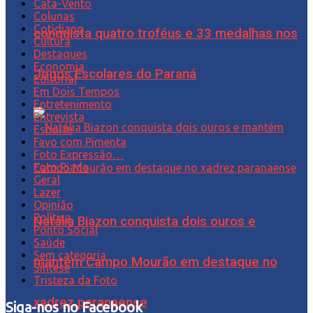
Cata-Vento
Colunas
Cotidiano
conquista quatro troféus e 33 medalhas nos
Cultura
Destaques
Economia
Jogos Escolares do Paraná
Editorial
Em Dois Tempos
Entretenimento
Entrevista
Esporte
Favo com Pimenta
Foto Expressão…
Foto Piada
Geral
Lazer
Opinião
Política
Natália Biazon conquista dois ouros e
Ponto Social
Saúde
Sem categoria
mantém Campo Mourão em destaque no
Síntese
Tristeza da Foto
xadrez paranaense
Siga-nos no Facebook