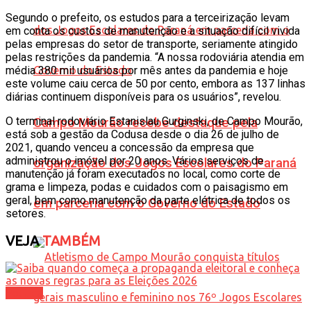
Segundo o prefeito, os estudos para a terceirização levam
em conta os custos de manutenção e a situação difícil vivida
pelas empresas do setor de transporte, seriamente atingido
pelas restrições da pandemia. “A nossa rodoviária atendia em
média 380 mil usuários por mês antes da pandemia e hoje
este volume caiu cerca de 50 por cento, embora as 137 linhas
diárias continuem disponíveis para os usuários”, revelou.
O terminal rodoviário Estanislau Gurginski, de Campo Mourão,
Campo Mourão recebe destaque pela
está sob a gestão da Codusa desde o dia 26 de julho de
2021, quando venceu a concessão da empresa que
administrou o imóvel por 20 anos. Vários serviços de
organização dos Jogos Escolares do Paraná
manutenção já foram executados no local, como corte de
grama e limpeza, podas e cuidados com o paisagismo em
geral, bem como manutenção da parte elétrica de todos os
em parceria com o Governo do Estado
setores.
VEJA
TAMBÉM
Política