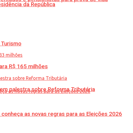
esidência da República
 Turismo
ara R$ 165 milhões
 em palestra sobre Reforma Tributária
 conheça as novas regras para as Eleições 2026