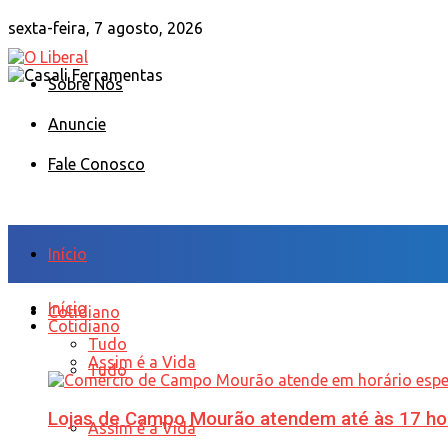
sexta-feira, 7 agosto, 2026
Sobre Nós
Anuncie
Fale Conosco
Início
Início
Cotidiano
Cotidiano
Tudo
Assim é a Vida
Tudo
Lojas de Campo Mourão atendem até às 17 ho
Assim é a Vida