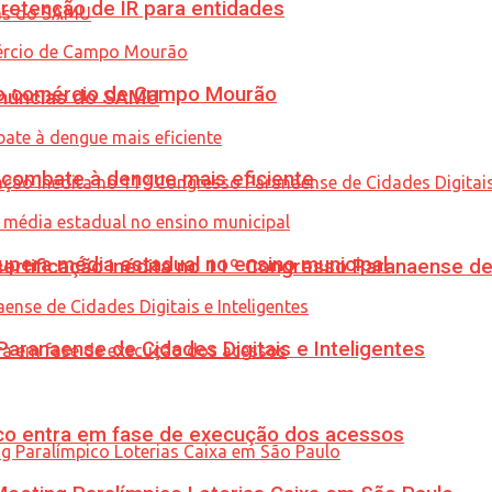
retenção de IR para entidades
 no comércio de Campo Mourão
enúncias do SAMU
combate à dengue mais eficiente
upera média estadual no ensino municipal
tificação inédita no 11º Congresso Paranaense de C
ranaense de Cidades Digitais e Inteligentes
nico entra em fase de execução dos acessos