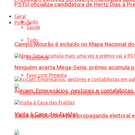
PSTU oficializa candidatura de Hertz Dias à Pr
Geral
Tudo
Política
Saúde
Tudo
Campo Mourão é incluído no Mapa Nacional do
Economia
Ninguém acerta Mega-Sena; prêmio acumula p
Favo com Pimenta
Acicam: Empresários, gestores e contabilistas
Visita à Casa das Fraldas
Saiba quando começa a propaganda eleitoral e