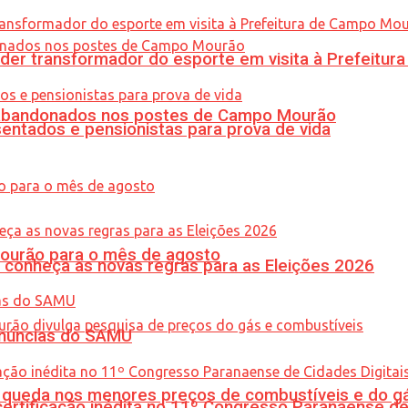
er transformador do esporte em visita à Prefeitu
os abandonados nos postes de Campo Mourão
entados e pensionistas para prova de vida
Mourão para o mês de agosto
 conheça as novas regras para as Eleições 2026
enúncias do SAMU
queda nos menores preços de combustíveis e do gá
tificação inédita no 11º Congresso Paranaense de C