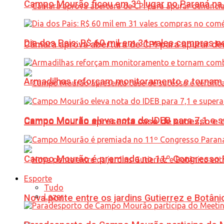
Campo Mourão ficou em 3º lugar no Paraná na 
Dia dos Pais: R$ 60 mil em 31 vales compras
Câmara aprova abertura de CPI para apurar d
Armadilhas reforçam monitoramento e tornam 
Campo Mourão eleva nota do IDEB para 7,1 e s
Campo Mourão apresenta case de sucesso e cer
Campo Mourão é premiada no 11º Congresso Pa
Esporte
Tudo
Lazer
Nova ponte entre os jardins Gutierrez e Botâ