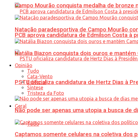
Campo Mourão conquista medalha de bronze no
Natação paradesportiva de Campo Mourão conq
PCB aprova candidatura de Edmilson Costa à p
Natália Biazon conquista dois ouros e mant
Opinião
Tudo
Cata-Vento
PSTU oficializa candidatura de Hertz Dias à Pr
Editorial
Síntese
Tristeza da Foto
Geral
Não pode ser apenas uma utopia a busca de d
Tudo
Captamos somente celulares na coletiva dos po