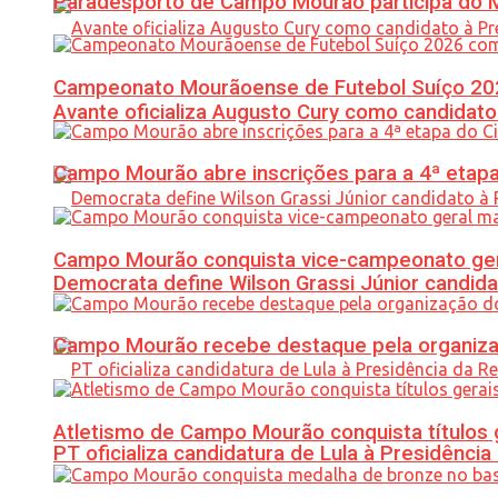
Paradesporto de Campo Mourão participa do M
Campeonato Mourãoense de Futebol Suíço 20
Avante oficializa Augusto Cury como candidato
Campo Mourão abre inscrições para a 4ª etapa 
Campo Mourão conquista vice-campeonato gera
Democrata define Wilson Grassi Júnior candida
Campo Mourão recebe destaque pela organiza
Atletismo de Campo Mourão conquista títulos 
PT oficializa candidatura de Lula à Presidência