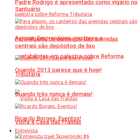
Padre Rodrigo é apresentado como vigário no
Santuário
Acicam: Empresários, gestores e
Para alguns, os canteiros das avenidas
centrais são depósitos de lixo
contabilistas em palestra sobre Reforma
Quando 2013 parece que é hoje!
Tributária
Quando três nunca é demais!
Ricardo Borges, Eventos!
Visita à Casa das Fraldas
Entrevista