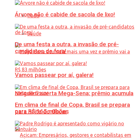
Árvore não é cabide de sacola de lixo!
Tudo
Saúde
De uma festa a outra, a invasão de pré-
candidatos de fora!
Vamos passear por aí, galera!
Ninguém acerta Mega-Sena; prêmio acumula
Em clima de final de Copa, Brasil se prepara
para R$ 165 milhões
para noite do Oscar