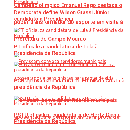
Campeão olímpico Emanuel Rego destaca o
Democrata define Wilson Grassi Júnior
candidato à Presidência
poder transformador do esporte em visita à
Prefeitura de Campo Mourão
PT oficializa candidatura de Lula à
Presidência da República
PCB aprova candidatura de Edmilson Costa à
presidência da República
Previscam convoca servidores municipais
PSTU oficializa candidatura de Hertz Dias à
aposentados e pensionistas para prova de
Presidência da República