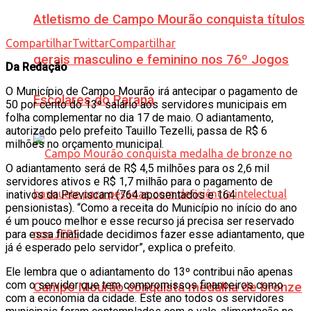
Atletismo de Campo Mourão conquista títulos
Compartilhar
Twittar
Compartilhar
gerais masculino e feminino nos 76º Jogos
Da Redação
O Município de Campo Mourão irá antecipar o pagamento de
Escolares do Paraná
50 por cento do 13º salário aos servidores municipais em
folha complementar no dia 17 de maio. O adiantamento,
autorizado pelo prefeito Tauillo Tezelli, passa de R$ 6
milhões no orçamento municipal.
O adiantamento será de R$ 4,5 milhões para os 2,6 mil
servidores ativos e R$ 1,7 milhão para o pagamento de
inativos da Previscam (764 aposentados e 164
pensionistas). “Como a receita do Município no início do ano
é um pouco melhor e esse recurso já precisa ser reservado
para essa finalidade decidimos fazer esse adiantamento, que
já é esperado pelo servidor”, explica o prefeito.
Ele lembra que o adiantamento do 13º contribui não apenas
com o servidor que tem compromissos financeiros como
Campo Mourão conquista medalha de bronze
com a economia da cidade. Este ano todos os servidores