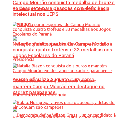
Campo Mourão conquista medalha de bronze
no basquete para pessoas com deficiência
Botânico entra em fase de execução dos
intelectual nos JEPS
acessos
Natação paradesportiva de Campo Mourão
conquista quatro troféus e 33 medalhas nos
Jogos Escolares do Paraná
Avante oficializa Augusto Cury como
Natália Biazon conquista dois ouros e
mantém Campo Mourão em destaque no
xadrez paranaense
candidato à Presidência
Bolão: Nos preparativos para o Jocopar,