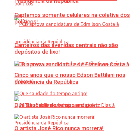
Presidência da República
Captamos somente celulares na coletiva dos
políticos!
Canteiros das avenidas centrais não são
depósitos de lixo!
PCB aprova candidatura de Edmilson Costa à
Cinco anos que o nosso Edson Battilani nos
deixou!
presidência da República
Que saudade do tempo antigo!
O artista José Rico nunca morrerá!