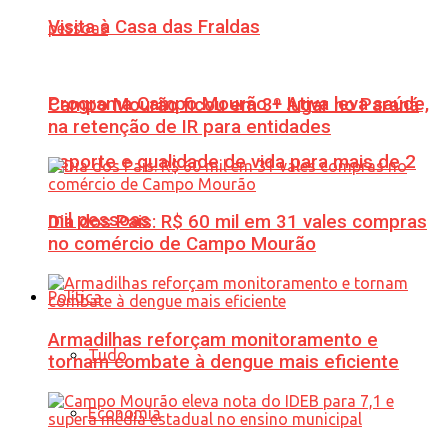
Visita à Casa das Fraldas
Programa Campo Mourão + Ativa leva saúde,
Campo Mourão ficou em 3º lugar no Paraná
na retenção de IR para entidades
esporte e qualidade de vida para mais de 2
mil pessoas
Dia dos Pais: R$ 60 mil em 31 vales compras
no comércio de Campo Mourão
Política
Armadilhas reforçam monitoramento e
Tudo
tornam combate à dengue mais eficiente
Economia