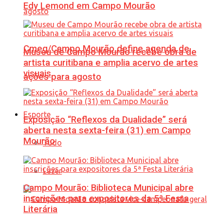
Edy Lemond em Campo Mourão
Cmeg/Campo Mourão define agenda de
Museu de Campo Mourão recebe obra de
artista curitibana e amplia acervo de artes
visuais
ações para agosto
Esporte
Exposição “Reflexos da Dualidade” será
aberta nesta sexta-feira (31) em Campo
Mourão
Tudo
Lazer
Campo Mourão: Biblioteca Municipal abre
inscrições para expositores da 5ª Festa
Literária