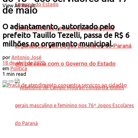
View All Result
de maio
O adiantamento, autorizado pelo
Campo Mourão recebe destaque pela
prefeito Tauillo Tezelli, passa de R$ 6
milhões no orçamento municipal.
organização dos Jogos Escolares do Paraná
por
Antonio José
18 de abril de 2022
em parceria com o Governo do Estado
em
Política
1 min read