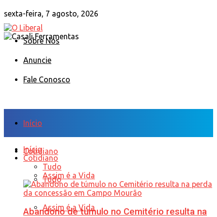
sexta-feira, 7 agosto, 2026
Sobre Nós
Anuncie
Fale Conosco
Início
Início
Cotidiano
Cotidiano
Tudo
Assim é a Vida
Tudo
Assim é a Vida
Abandono de túmulo no Cemitério resulta na