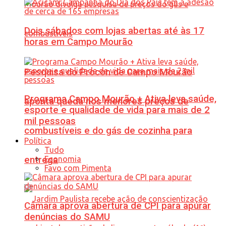
Dois sábados com lojas abertas até às 17
horas em Campo Mourão
Pesquisa do Procon de Campo Mourão
Programa Campo Mourão + Ativa leva saúde,
aponta queda nos menores preços de
esporte e qualidade de vida para mais de 2
mil pessoas
combustíveis e do gás de cozinha para
Política
Tudo
Economia
entrega
Favo com Pimenta
Câmara aprova abertura de CPI para apurar
denúncias do SAMU