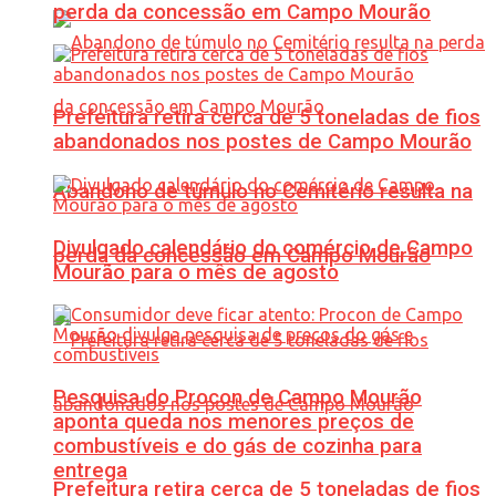
perda da concessão em Campo Mourão
Prefeitura retira cerca de 5 toneladas de fios
abandonados nos postes de Campo Mourão
Abandono de túmulo no Cemitério resulta na
Divulgado calendário do comércio de Campo
perda da concessão em Campo Mourão
Mourão para o mês de agosto
Pesquisa do Procon de Campo Mourão
aponta queda nos menores preços de
combustíveis e do gás de cozinha para
entrega
Prefeitura retira cerca de 5 toneladas de fios