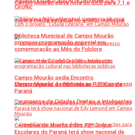
Sábado: Espaço Sou Arte promove o 4º
Campo Mourão eleva nota do IDEB para 7,1 e
CircNic
supera média estadual no ensino municipal
Biblioteca Municipal de Campo Mourão
promove programação especial em
comemoração ao Mês do Folclore
Campo Mourão sedia Encontro
Campo Mourão é premiada no 11º Congresso
Macrorregional de Bibliotecas Públicas do
Paraná
Paranaense de Cidades Digitais e Inteligentes
Cerimônia de abertura dos 72º Jogos
Escolares do Paraná terá show nacional de