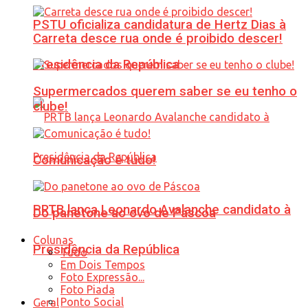
PSTU oficializa candidatura de Hertz Dias à
Carreta desce rua onde é proibido descer!
Presidência da República
Supermercados querem saber se eu tenho o
clube!
Comunicação é tudo!
PRTB lança Leonardo Avalanche candidato à
Do panetone ao ovo de Páscoa
Colunas
Presidência da República
Tudo
Em Dois Tempos
Foto Expressão...
Foto Piada
Ponto Social
Geral