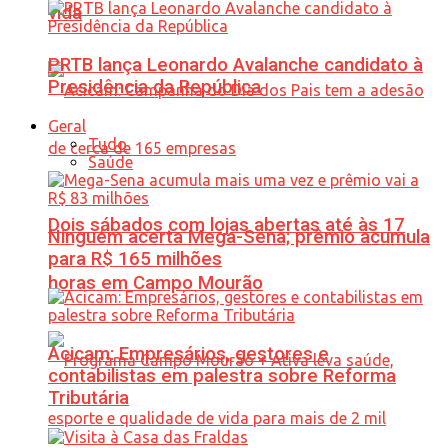
vida
PRTB lança Leonardo Avalanche candidato à
Presidência da República
Geral
Tudo
Saúde
Dois sábados com lojas abertas até às 17
Ninguém acerta Mega-Sena; prêmio acumula
para R$ 165 milhões
horas em Campo Mourão
Acicam: Empresários, gestores e
contabilistas em palestra sobre Reforma
Tributária