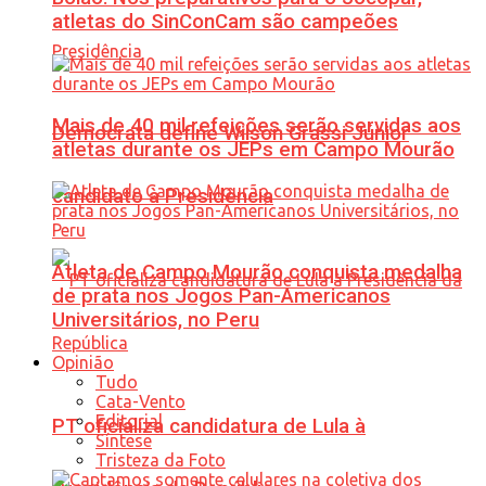
atletas do SinConCam são campeões
Mais de 40 mil refeições serão servidas aos
Democrata define Wilson Grassi Júnior
atletas durante os JEPs em Campo Mourão
candidato à Presidência
Atleta de Campo Mourão conquista medalha
de prata nos Jogos Pan-Americanos
Universitários, no Peru
Opinião
Tudo
Cata-Vento
Editorial
PT oficializa candidatura de Lula à
Síntese
Tristeza da Foto