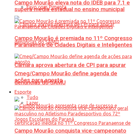
Campo Mourão eleva nota do IDEB para 7,1 e
Favo com Pimenta
supera média estadual no ensino municipal
Campo Mourão é premiada no 11º Congresso
Paranaense de Cidades Digitais e Inteligentes
Câmara aprova abertura de CPI para apurar
Cmeg/Campo Mourão define agenda de
ações para agosto
denúncias do SAMU
Esporte
Tudo
Lazer
Campo Mourão conquista vice-campeonato