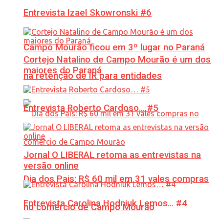
Entrevista Izael Skowronski #6
Campo Mourão ficou em 3º lugar no Paraná
Cortejo Natalino de Campo Mourão é um dos
maiores do Paraná
na retenção de IR para entidades
Entrevista Roberto Cardoso… #5
Jornal O LIBERAL retoma as entrevistas na
versão online
Dia dos Pais: R$ 60 mil em 31 vales compras
Entrevista Carolina Hodniuk Lemos… #4
no comércio de Campo Mourão