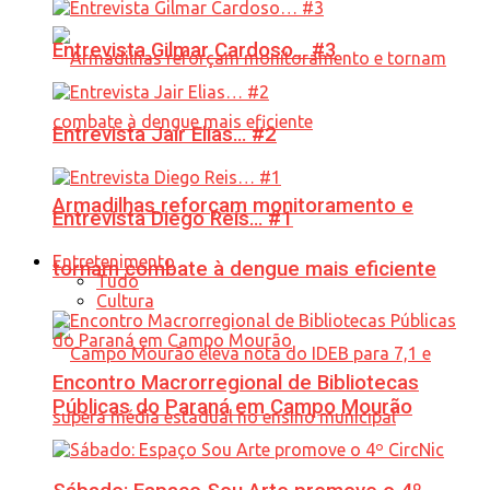
Entrevista Gilmar Cardoso… #3
Entrevista Jair Elias… #2
Armadilhas reforçam monitoramento e
Entrevista Diego Reis… #1
Entretenimento
tornam combate à dengue mais eficiente
Tudo
Cultura
Encontro Macrorregional de Bibliotecas
Públicas do Paraná em Campo Mourão