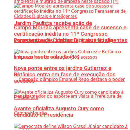
Jardim Paulista recebe ação de
Campo Mourão apresenta case de sucesso e
certificação inédita no 11º Congresso
conscientização ambiental e mutirão de
Paranaense de Cidades Digitais e Inteligentes
limpeza neste sábado (1º)
Nova ponte entre os jardins Gutierrez e
Botânico entra em fase de execução dos
acessos
Avante oficializa Augusto Cury como
candidato à Presidência