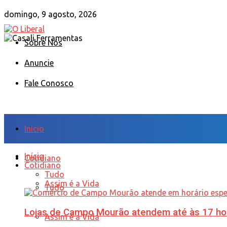
domingo, 9 agosto, 2026
Sobre Nós
Anuncie
Fale Conosco
Início
Início
Cotidiano
Cotidiano
Tudo
Assim é a Vida
Tudo
Lojas de Campo Mourão atendem até às 17 ho
Assim é a Vida