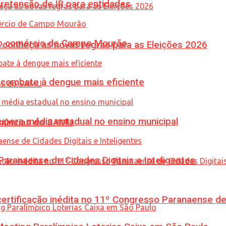
retenção de IR para entidades
 no comércio de Campo Mourão
 conheça as novas regras para as Eleições 2026
combate à dengue mais eficiente
upera média estadual no ensino municipal
enúncias do SAMU
ranaense de Cidades Digitais e Inteligentes
tificação inédita no 11º Congresso Paranaense de C