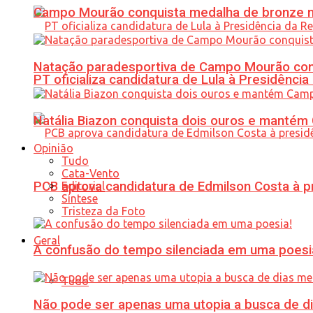
Campo Mourão conquista medalha de bronze no
Natação paradesportiva de Campo Mourão conq
PT oficializa candidatura de Lula à Presidência
Natália Biazon conquista dois ouros e mant
Opinião
Tudo
Cata-Vento
PCB aprova candidatura de Edmilson Costa à p
Editorial
Síntese
Tristeza da Foto
Geral
A confusão do tempo silenciada em uma poesi
Tudo
Não pode ser apenas uma utopia a busca de d