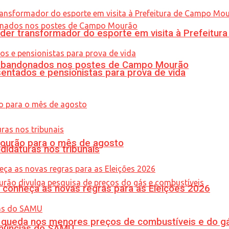
er transformador do esporte em visita à Prefeitu
os abandonados nos postes de Campo Mourão
entados e pensionistas para prova de vida
Mourão para o mês de agosto
didaturas nos tribunais
 conheça as novas regras para as Eleições 2026
queda nos menores preços de combustíveis e do gá
enúncias do SAMU