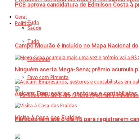
PCB aprova candidatura de Edmilson Costa à p
Geral
Tudo
Política
Saúde
Tudo
Campo Mourão é incluído no Mapa Nacional do
Economia
Ninguém acerta Mega-Sena; prêmio acumula p
Favo com Pimenta
Acicam: Empresários, gestores e contabilistas
Visita à Casa das Fraldas
Partidos têm até o dia 15 para registrarem can