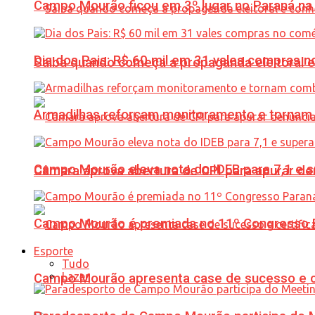
Campo Mourão ficou em 3º lugar no Paraná na 
Dia dos Pais: R$ 60 mil em 31 vales compras
Saiba quando começa a propaganda eleitoral e
Armadilhas reforçam monitoramento e tornam 
Campo Mourão eleva nota do IDEB para 7,1 e s
Câmara aprova abertura de CPI para apurar d
Campo Mourão é premiada no 11º Congresso Pa
Esporte
Tudo
Lazer
Campo Mourão apresenta case de sucesso e cer