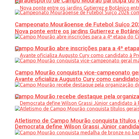
Paradesporto de Campo Mourão participa do M
Campeonato Mourãoense de Futebol Suíço 20
Nova ponte entre os jardins Gutierrez e Botâ
Campo Mourão abre inscrições para a 4ª etapa 
Campo Mourão conquista vice-campeonato gera
Avante oficializa Augusto Cury como candidato
Campo Mourão recebe destaque pela organiza
Atletismo de Campo Mourão conquista títulos 
Democrata define Wilson Grassi Júnior candida