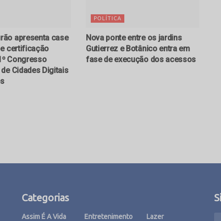
POLÍTICA
ão apresenta case
Nova ponte entre os jardins
e certificação
Gutierrez e Botânico entra em
11º Congresso
fase de execução dos acessos
de Cidades Digitais
es
Categorias
S
Assim É A Vida
Entretenimento
Lazer