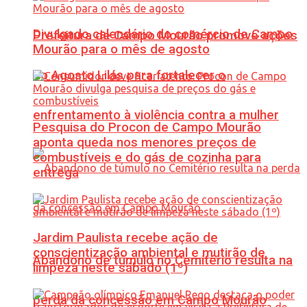
Divulgado calendário do comércio de Campo
Prefeitura de Campo Mourão promove ações
Mourão para o mês de agosto
do Agosto Lilás para fortalecer o
enfrentamento à violência contra a mulher
Pesquisa do Procon de Campo Mourão
aponta queda nos menores preços de
combustíveis e do gás de cozinha para
entrega
Jardim Paulista recebe ação de
conscientização ambiental e mutirão de
Abandono de túmulo no Cemitério resulta na
limpeza neste sábado (1º)
perda da concessão em Campo Mourão