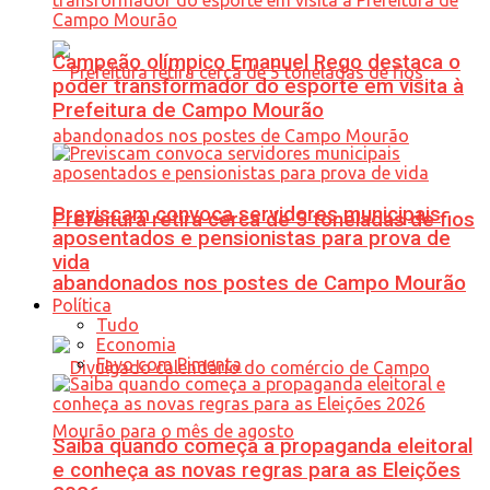
Campeão olímpico Emanuel Rego destaca o
poder transformador do esporte em visita à
Prefeitura de Campo Mourão
Previscam convoca servidores municipais
Prefeitura retira cerca de 5 toneladas de fios
aposentados e pensionistas para prova de
vida
abandonados nos postes de Campo Mourão
Política
Tudo
Economia
Favo com Pimenta
Saiba quando começa a propaganda eleitoral
e conheça as novas regras para as Eleições