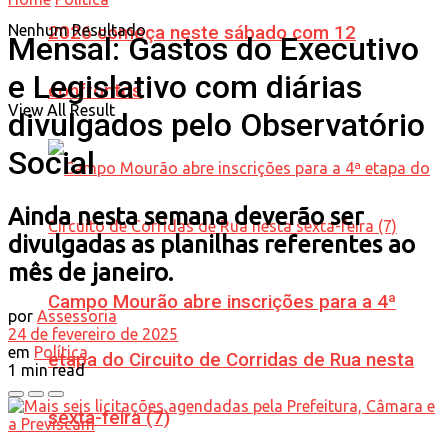
Nenhum Resultado
2026 começa neste sábado com 12
Mensal: Gastos do Executivo
e Legislativo com diárias
confrontos
View All Result
divulgados pelo Observatório
Social
Ainda nesta semana deverão ser
divulgadas as planilhas referentes ao
mês de janeiro.
Campo Mourão abre inscrições para a 4ª
por
Assessoria
24 de fevereiro de 2025
em
Política
etapa do Circuito de Corridas de Rua nesta
1 min read
sexta-feira (7)