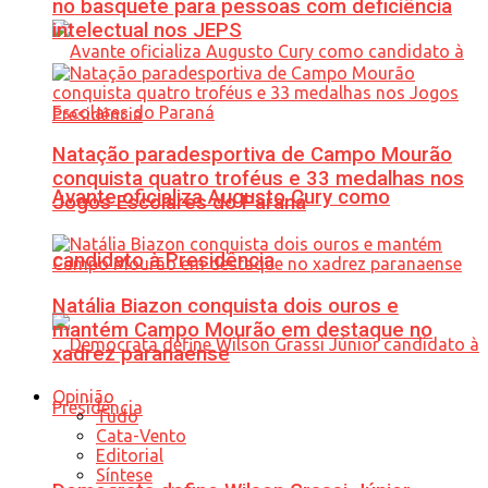
no basquete para pessoas com deficiência
intelectual nos JEPS
Natação paradesportiva de Campo Mourão
conquista quatro troféus e 33 medalhas nos
Avante oficializa Augusto Cury como
Jogos Escolares do Paraná
candidato à Presidência
Natália Biazon conquista dois ouros e
mantém Campo Mourão em destaque no
xadrez paranaense
Opinião
Tudo
Cata-Vento
Editorial
Síntese