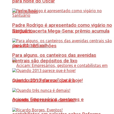
para noite do Oscar
Padre Rodrigo é apresentado como vigário no
Santuário
Ninguém acerta Mega-Sena; prêmio acumula
para R$ 165 milhões
Para alguns, os canteiros das avenidas
centrais são depósitos de lixo
Quando 2013 parece que é hoje!
Acicam: Empresários, gestores e
Quando três nunca é demais!