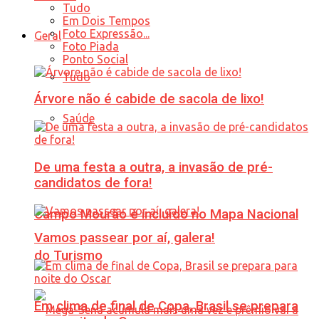
Tudo
Em Dois Tempos
Foto Expressão...
Geral
Foto Piada
Ponto Social
Tudo
Árvore não é cabide de sacola de lixo!
Saúde
De uma festa a outra, a invasão de pré-
candidatos de fora!
Campo Mourão é incluído no Mapa Nacional
Vamos passear por aí, galera!
do Turismo
Em clima de final de Copa, Brasil se prepara