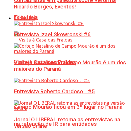
contabilistas em palestra sobre Reforma
Ricardo Borges, Eventos!
Tributária
Entrevista
Entrevista Izael Skowronski #6
Visita à Casa das Fraldas
Cortejo Natalino de Campo Mourão é um dos
maiores do Paraná
Entrevista Roberto Cardoso… #5
Campo Mourão ficou em 3º lugar no Paraná
Jornal O LIBERAL retoma as entrevistas na
na retenção de IR para entidades
versão online