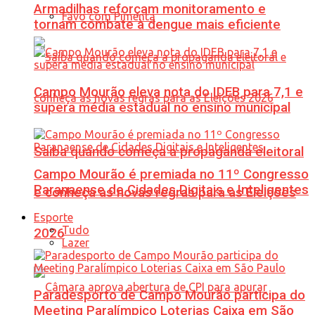
Armadilhas reforçam monitoramento e
Favo com Pimenta
tornam combate à dengue mais eficiente
Campo Mourão eleva nota do IDEB para 7,1 e
supera média estadual no ensino municipal
Saiba quando começa a propaganda eleitoral
Campo Mourão é premiada no 11º Congresso
Paranaense de Cidades Digitais e Inteligentes
e conheça as novas regras para as Eleições
Esporte
Tudo
2026
Lazer
Paradesporto de Campo Mourão participa do
Meeting Paralímpico Loterias Caixa em São