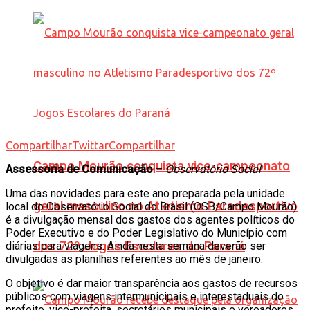
Compartilhar
Twittar
Compartilhar
Campo Mourão conquista vice-campeonato
Assessoria de Comunicação
–
Observatório Social
Uma das novidades para este ano preparada pela unidade
geral masculino no Atletismo Paradesportivo
local do Observatório Social do Brasil (OSB/Campo Mourão)
é a divulgação mensal dos gastos dos agentes políticos do
Poder Executivo e do Poder Legislativo do Município com
dos 72º Jogos Escolares do Paraná
diárias para viagens. Ainda nesta semana deverão ser
divulgadas as planilhas referentes ao mês de janeiro.
O objetivo é dar maior transparência aos gastos de recursos
públicos com viagens intermunicipais e interestaduais do
prefeito, vice-prefeita, secretários municipais e vereadores,