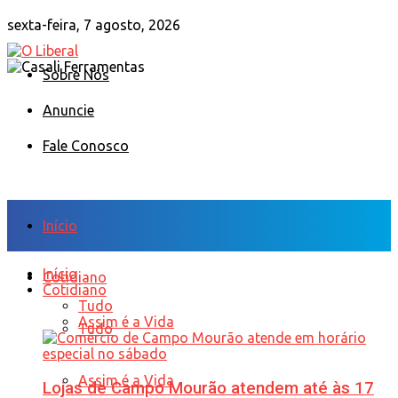
sexta-feira, 7 agosto, 2026
Sobre Nós
Anuncie
Fale Conosco
Início
Início
Cotidiano
Cotidiano
Tudo
Assim é a Vida
Tudo
Assim é a Vida
Lojas de Campo Mourão atendem até às 17