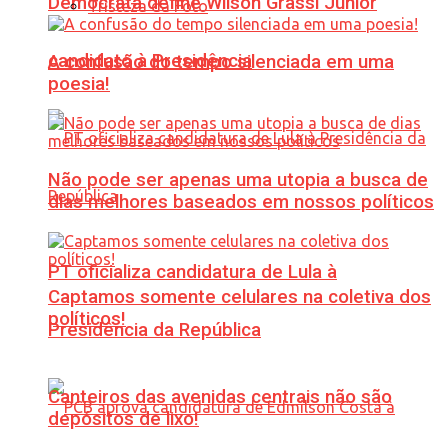
Democrata define Wilson Grassi Júnior
Tristeza da Foto
candidato à Presidência
A confusão do tempo silenciada em uma
poesia!
Não pode ser apenas uma utopia a busca de
dias melhores baseados em nossos políticos
PT oficializa candidatura de Lula à
Captamos somente celulares na coletiva dos
políticos!
Presidência da República
Canteiros das avenidas centrais não são
depósitos de lixo!