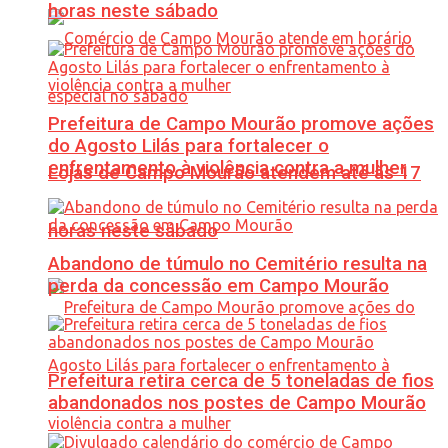
horas neste sábado
Prefeitura de Campo Mourão promove ações
do Agosto Lilás para fortalecer o
enfrentamento à violência contra a mulher
Lojas de Campo Mourão atendem até às 17
horas neste sábado
Abandono de túmulo no Cemitério resulta na
perda da concessão em Campo Mourão
Prefeitura retira cerca de 5 toneladas de fios
abandonados nos postes de Campo Mourão