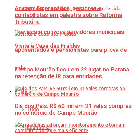
Acicam: Empresários, gestores e
contabilistas em palestra sobre Reforma
Tributária
Previscam convoca servidores municipais
Visita à Casa das Fraldas
aposentados e pensionistas para prova de
vida
Campo Mourão ficou em 3º lugar no Paraná
na retenção de IR para entidades
Política
Dia dos Pais: R$ 60 mil em 31 vales compras
Tudo
no comércio de Campo Mourão
Economia