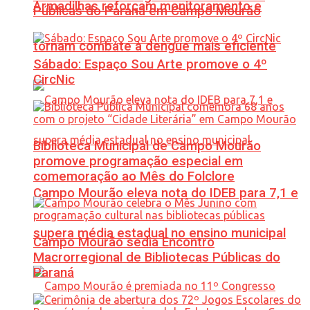
Armadilhas reforçam monitoramento e
Públicas do Paraná em Campo Mourão
tornam combate à dengue mais eficiente
Sábado: Espaço Sou Arte promove o 4º
CircNic
Biblioteca Municipal de Campo Mourão
promove programação especial em
comemoração ao Mês do Folclore
Campo Mourão eleva nota do IDEB para 7,1 e
supera média estadual no ensino municipal
Campo Mourão sedia Encontro
Macrorregional de Bibliotecas Públicas do
Paraná