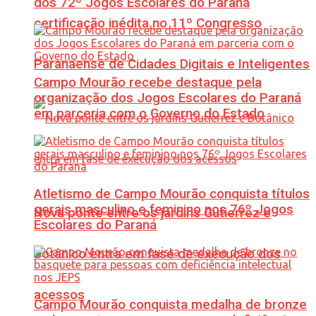
dos 72º Jogos Escolares do Paraná
certificação inédita no 11º Congresso
Paranaense de Cidades Digitais e Inteligentes
Campo Mourão recebe destaque pela
organização dos Jogos Escolares do Paraná
em parceria com o Governo do Estado
Atletismo de Campo Mourão conquista títulos
gerais masculino e feminino nos 76º Jogos
Nova ponte entre os jardins Gutierrez e
Escolares do Paraná
Botânico entra em fase de execução dos
acessos
Campo Mourão conquista medalha de bronze