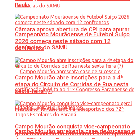
Paulo
Câmara aprova abertura de CPI para apurar
Campeonato Mourãoense de Futebol Suíço
2026 começa neste sábado com 12
denúncias do SAMU
confrontos
Campo Mourão abre inscrições para a 4ª
etapa do Circuito de Corridas de Rua nesta
sexta-feira (7)
Campo Mourão conquista vice-campeonato
Campo Mourão apresenta case de sucesso e
geral masculino no Atletismo Paradesportivo