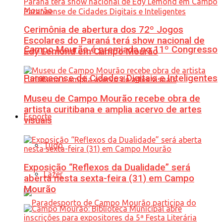
Cerimônia de abertura dos 72º Jogos
Escolares do Paraná terá show nacional de
Campo Mourão é premiada no 11º Congresso
Edy Lemond em Campo Mourão
Paranaense de Cidades Digitais e Inteligentes
Museu de Campo Mourão recebe obra de
artista curitibana e amplia acervo de artes
Esporte
visuais
Tudo
Exposição “Reflexos da Dualidade” será
Lazer
aberta nesta sexta-feira (31) em Campo
Mourão