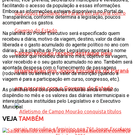
facilitando o acesso da população a essas informações.
Embora as informações estejam disponíveis no Portal da
Transparência, conforme determina a legislação, poucos
acompanham os gastos.
Na planilha do Poder Executivo será especificado quem
recebeu a diária, motivo da viagem, destino, valor da diária
liberada e o gasto acumulado do agente político no ano com
diárias. Já a planilha do Poder Legislativo apontará o nome
Campo Mourão recebe destaque pela
do vereador que recebeu diária no mês, objetivo da viagem,
valor recebido e o seu gasto acumulado no ano. Também será
apontada despesa com o fornecimento de passagens
organização dos Jogos Escolares do Paraná
(rodoviárias ou aéreas) e o valor da inscrição (quando a
viagem é para a participação em curso, congresso, etc.).
em parceria com o Governo do Estado
As planilhas dos dois poderes incluirão ainda o total do
dispêndio no mês e os valores das diárias intermunicipais e
interestaduais instituídas pelo Legislativo e o Executivo
Municipal.
VEJA
TAMBÉM