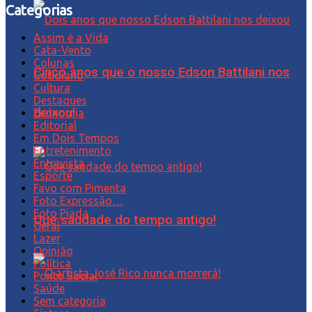
Categorias
Assim é a Vida
Cata-Vento
Colunas
Cinco anos que o nosso Edson Battilani nos
Cotidiano
Cultura
Destaques
deixou!
Economia
Editorial
Em Dois Tempos
Entretenimento
Entrevista
Esporte
Favo com Pimenta
Foto Expressão…
Foto Piada
Que saudade do tempo antigo!
Geral
Lazer
Opinião
Política
Ponto Social
Saúde
Sem categoria