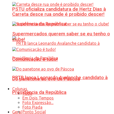
PSTU oficializa candidatura de Hertz Dias à
Carreta desce rua onde é proibido descer!
Presidência da República
Supermercados querem saber se eu tenho o
clube!
Comunicação é tudo!
PRTB lança Leonardo Avalanche candidato à
Do panetone ao ovo de Páscoa
Colunas
Presidência da República
Tudo
Em Dois Tempos
Foto Expressão...
Foto Piada
Ponto Social
Geral