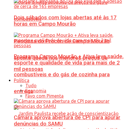
Dois sábados com lojas abertas até às 17
horas em Campo Mourão
Pesquisa do Procon de Campo Mourão
Programa Campo Mourão + Ativa leva saúde,
aponta queda nos menores preços de
esporte e qualidade de vida para mais de 2
mil pessoas
combustíveis e do gás de cozinha para
Política
Tudo
Economia
entrega
Favo com Pimenta
Câmara aprova abertura de CPI para apurar
denúncias do SAMU