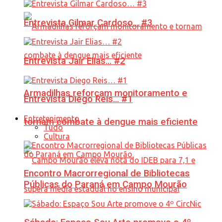
Entrevista Gilmar Cardoso… #3
Entrevista Jair Elias… #2
Armadilhas reforçam monitoramento e
Entrevista Diego Reis… #1
Entretenimento
tornam combate à dengue mais eficiente
Tudo
Cultura
Encontro Macrorregional de Bibliotecas
Públicas do Paraná em Campo Mourão