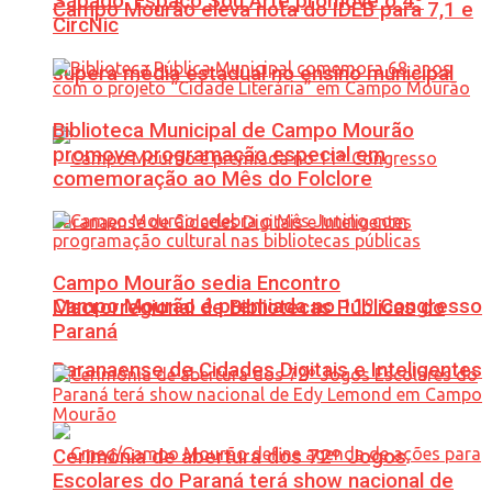
Sábado: Espaço Sou Arte promove o 4º
Campo Mourão eleva nota do IDEB para 7,1 e
CircNic
supera média estadual no ensino municipal
Biblioteca Municipal de Campo Mourão
promove programação especial em
comemoração ao Mês do Folclore
Campo Mourão sedia Encontro
Campo Mourão é premiada no 11º Congresso
Macrorregional de Bibliotecas Públicas do
Paraná
Paranaense de Cidades Digitais e Inteligentes
Cerimônia de abertura dos 72º Jogos
Escolares do Paraná terá show nacional de