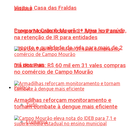
Visita à Casa das Fraldas
Programa Campo Mourão + Ativa leva saúde,
Campo Mourão ficou em 3º lugar no Paraná
na retenção de IR para entidades
esporte e qualidade de vida para mais de 2
mil pessoas
Dia dos Pais: R$ 60 mil em 31 vales compras
no comércio de Campo Mourão
Política
Armadilhas reforçam monitoramento e
Tudo
tornam combate à dengue mais eficiente
Economia