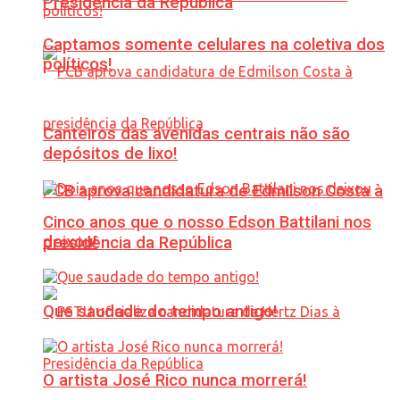
Presidência da República
Captamos somente celulares na coletiva dos
políticos!
Canteiros das avenidas centrais não são
depósitos de lixo!
PCB aprova candidatura de Edmilson Costa à
Cinco anos que o nosso Edson Battilani nos
deixou!
presidência da República
Que saudade do tempo antigo!
O artista José Rico nunca morrerá!