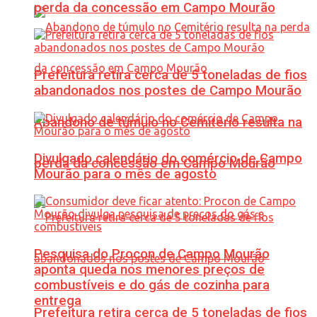
perda da concessão em Campo Mourão
Prefeitura retira cerca de 5 toneladas de fios
abandonados nos postes de Campo Mourão
Abandono de túmulo no Cemitério resulta na
Divulgado calendário do comércio de Campo
perda da concessão em Campo Mourão
Mourão para o mês de agosto
Pesquisa do Procon de Campo Mourão
aponta queda nos menores preços de
combustíveis e do gás de cozinha para
entrega
Prefeitura retira cerca de 5 toneladas de fios