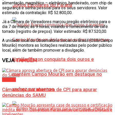
alimentação, magnético – eletrônico, bandeirado, com chip de
Jogos Escolares do Paraná
segurança e senha pessoal para os seus servidores. Valor
estimado da contratação: R$ 52.800,00.
Já a Câmara de Vereadores marcou pregão eletrônico para o
dia 7 de março, às 9 horas, visando o fornecimento de café
torrado (registro de preços). Valor estimado: R$ 87.520,00.
A unidade local do Observatório Social do Brasil (OSB/Campo
Mourão) monitora as licitações realizadas pelo poder público
local, além de também promover a divulgação.
Natália Biazon conquista dois ouros e
VEJA
TAMBÉM
mantém Campo Mourão em destaque no
Política
xadrez paranaense
Câmara aprova abertura de CPI para apurar
denúncias do SAMU