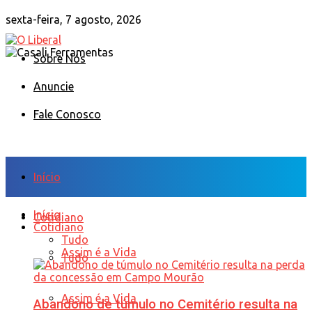
sexta-feira, 7 agosto, 2026
Sobre Nós
Anuncie
Fale Conosco
Início
Início
Cotidiano
Cotidiano
Tudo
Assim é a Vida
Tudo
Assim é a Vida
Abandono de túmulo no Cemitério resulta na