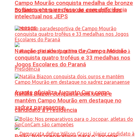
Campo Mourão conquista medalha de bronze
no basquete para pessoas com deficiência
Botânico entra em fase de execução dos
intelectual nos JEPS
acessos
Natação paradesportiva de Campo Mourão
conquista quatro troféus e 33 medalhas nos
Jogos Escolares do Paraná
Avante oficializa Augusto Cury como
Natália Biazon conquista dois ouros e
mantém Campo Mourão em destaque no
xadrez paranaense
candidato à Presidência
Bolão: Nos preparativos para o Jocopar,