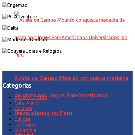
Atleta de Campo Mourão conquista medalha
Categorias
de prata nos Jogos Pan-Americanos
Assim é a Vida
Cata-Vento
Colunas
Universitários, no Peru
Cotidiano
Cultura
Destaques
Economia