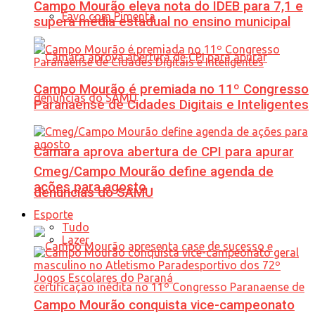
Campo Mourão eleva nota do IDEB para 7,1 e
Favo com Pimenta
supera média estadual no ensino municipal
Campo Mourão é premiada no 11º Congresso
Paranaense de Cidades Digitais e Inteligentes
Câmara aprova abertura de CPI para apurar
Cmeg/Campo Mourão define agenda de
ações para agosto
denúncias do SAMU
Esporte
Tudo
Lazer
Campo Mourão conquista vice-campeonato