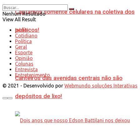
Captamos somente celulares na coletiva dos
Nenhum Resultado
View All Result
políticos!
Início
Cotidiano
Política
Geral
Esporte
Opinião
Colunas
Entrevista
Entretenimento
Canteiros das avenidas centrais não são
© 2021 - Desenvolvido por
Webmundo soluções Interativas
depósitos de lixo!