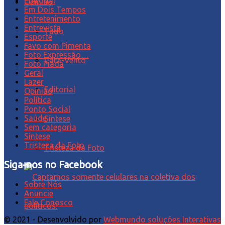
Editorial
Opinião
Em Dois Tempos
Entretenimento
Entrevista
Tudo
Esporte
Favo com Pimenta
Foto Expressão…
Cata-Vento
Foto Piada
Geral
Lazer
Editorial
Opinião
Política
Ponto Social
Saúde
Síntese
Sem categoria
Síntese
Tristeza da Foto
Tristeza da Foto
Siga-nos no Facebook
Sobre Nós
Anuncie
Fale Conosco
© 2021 - Desenvolvido por
Webmundo soluções Interativas