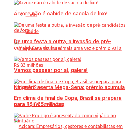
Árvore não é cabide de sacola de lixo!
Tudo
Saúde
De uma festa a outra, a invasão de pré-
candidatos de fora!
Vamos passear por aí, galera!
Ninguém acerta Mega-Sena; prêmio acumula
Em clima de final de Copa, Brasil se prepara
para R$ 165 milhões
para noite do Oscar