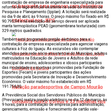
contratação de empresa de engenharia especializada para
no basquete para pessoas com deficiência
reforma do lago artificial existente na sede do Instituto de
Pesquisa e Planejamento (Ipplan). A licitação será realizada
no dia 9 de abril, às 9 horas. O preço máximo foi fixado em R$
intelectual nos JEPS
90.795,94 e na execução do serviço deverá ser aplicada
manta termoplástica PEAD (geomembrana texturizada) com
329 metros quadrados.
Também está programado pregão eletrônico para a
contratação de empresa especializada para agenciar viagens
culturais à Foz do Iguaçu. As excursões vão contemplar
atendidos pela rede sócio assistencial do Município, adultos
matriculados na Educação de Jovens e Adultos da rede
municipal de ensino, adolescentes e idosos participantes
das modalidades esportivas promovidas pela Fundação de
Esportes (Fecam) e jovens participantes das ações
promovidas pela Secretaria de Inovação e Desenvolvimento
Econômico. O valor máximo foi estabelecido em R$
191.754,00.
Natação paradesportiva de Campo Mourão
A Previdência Social dos Servidores Públicos do Município
(Previscam) realiza pregão eletrônico no dia 12 de março, às
conquista quatro troféus e 33 medalhas nos
9 horas, para a contratação de empresa para administração,
gerenciamento, emissão e fornecimento de cartão vale-