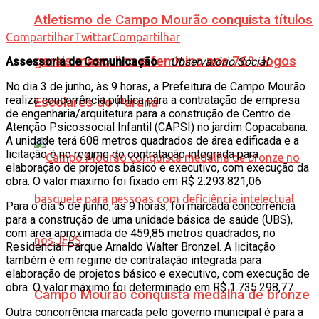
Atletismo de Campo Mourão conquista títulos
Compartilhar
Twittar
Compartilhar
gerais masculino e feminino nos 76º Jogos
Assessoria de Comunicação
–
Observatório Social
No dia 3 de junho, às 9 horas, a Prefeitura de Campo Mourão
realiza concorrência pública para a contratação de empresa
Escolares do Paraná
de engenharia/arquitetura para a construção de Centro de
Atenção Psicossocial Infantil (CAPSI) no jardim Copacabana.
A unidade terá 608 metros quadrados de área edificada e a
licitação é no regime de contratação integrada para
elaboração de projetos básico e executivo, com execução da
obra. O valor máximo foi fixado em R$ 2.293.821,06
Para o dia 5 de junho, às 9 horas, foi marcada concorrência
para a construção de uma unidade básica de saúde (UBS),
com área aproximada de 459,85 metros quadrados, no
Residencial Parque Arnaldo Walter Bronzel. A licitação
também é em regime de contratação integrada para
elaboração de projetos básico e executivo, com execução de
obra. O valor máximo foi determinado em R$ 1.735.298,77.
Campo Mourão conquista medalha de bronze
Outra concorrência marcada pelo governo municipal é para a