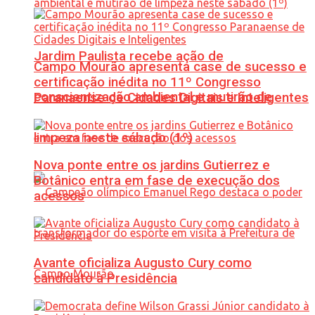
Jardim Paulista recebe ação de
Campo Mourão apresenta case de sucesso e
certificação inédita no 11º Congresso
conscientização ambiental e mutirão de
Paranaense de Cidades Digitais e Inteligentes
limpeza neste sábado (1º)
Nova ponte entre os jardins Gutierrez e
Botânico entra em fase de execução dos
acessos
Avante oficializa Augusto Cury como
candidato à Presidência