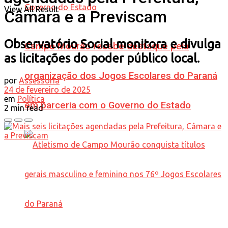
View All Result
Câmara e a Previscam
Observatório Social monitora e divulga
Campo Mourão recebe destaque pela
as licitações do poder público local.
organização dos Jogos Escolares do Paraná
por
Assessoria
24 de fevereiro de 2025
em
Política
em parceria com o Governo do Estado
2 min read