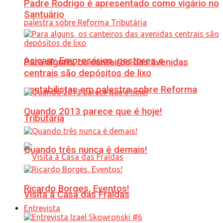
Padre Rodrigo é apresentado como vigário no
Santuário
Acicam: Empresários, gestores e
Para alguns, os canteiros das avenidas
centrais são depósitos de lixo
contabilistas em palestra sobre Reforma
Quando 2013 parece que é hoje!
Tributária
Quando três nunca é demais!
Ricardo Borges, Eventos!
Visita à Casa das Fraldas
Entrevista