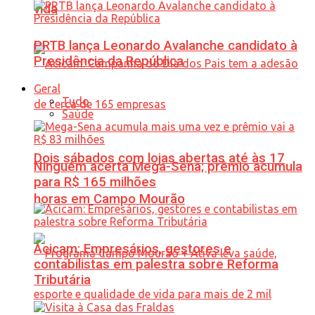
vida
PRTB lança Leonardo Avalanche candidato à
Presidência da República
Geral
Tudo
Saúde
Dois sábados com lojas abertas até às 17
Ninguém acerta Mega-Sena; prêmio acumula
para R$ 165 milhões
horas em Campo Mourão
Acicam: Empresários, gestores e
contabilistas em palestra sobre Reforma
Tributária