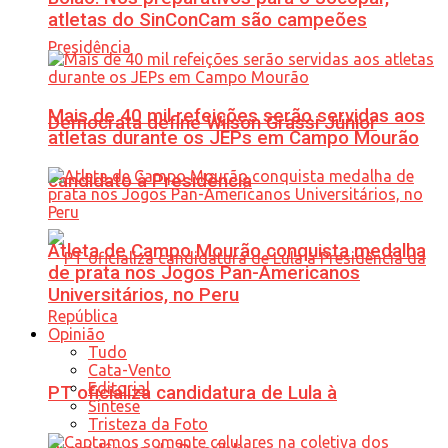
atletas do SinConCam são campeões
Mais de 40 mil refeições serão servidas aos
Democrata define Wilson Grassi Júnior
atletas durante os JEPs em Campo Mourão
candidato à Presidência
Atleta de Campo Mourão conquista medalha
de prata nos Jogos Pan-Americanos
Universitários, no Peru
Opinião
Tudo
Cata-Vento
Editorial
PT oficializa candidatura de Lula à
Síntese
Tristeza da Foto