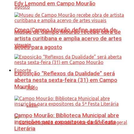
Edy Lemond em Campo Mourão
Cmeg/Campo Mourão define agenda de
Museu de Campo Mourão recebe obra de
artista curitibana e amplia acervo de artes
visuais
ações para agosto
Esporte
Exposição “Reflexos da Dualidade” será
aberta nesta sexta-feira (31) em Campo
Mourão
Tudo
Lazer
Campo Mourão: Biblioteca Municipal abre
inscrições para expositores da 5ª Festa
Literária