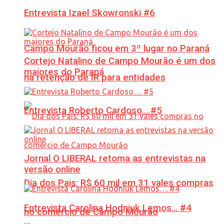
Entrevista Izael Skowronski #6
Campo Mourão ficou em 3º lugar no Paraná
Cortejo Natalino de Campo Mourão é um dos
maiores do Paraná
na retenção de IR para entidades
Entrevista Roberto Cardoso… #5
Jornal O LIBERAL retoma as entrevistas na
versão online
Dia dos Pais: R$ 60 mil em 31 vales compras
Entrevista Carolina Hodniuk Lemos… #4
no comércio de Campo Mourão