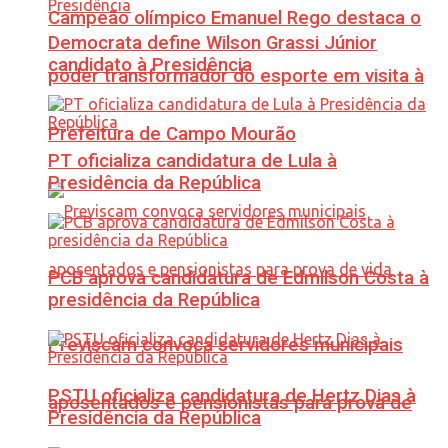
Campeão olímpico Emanuel Rego destaca o
Democrata define Wilson Grassi Júnior
candidato à Presidência
poder transformador do esporte em visita à
Prefeitura de Campo Mourão
PT oficializa candidatura de Lula à
Presidência da República
PCB aprova candidatura de Edmilson Costa à
presidência da República
Previscam convoca servidores municipais
PSTU oficializa candidatura de Hertz Dias à
aposentados e pensionistas para prova de
Presidência da República