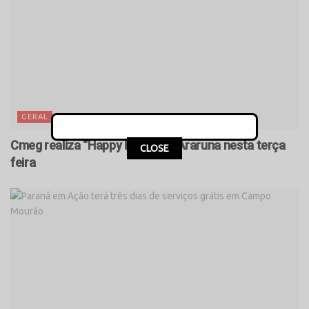
GERAL
Cmeg realiza “Happy Hour” em Araruna nesta terça
CLOSE
feira