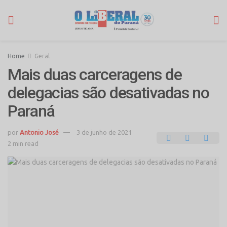
Home
Geral
Mais duas carceragens de
delegacias são desativadas no
Paraná
por
Antonio José
3 de junho de 2021
2 min read