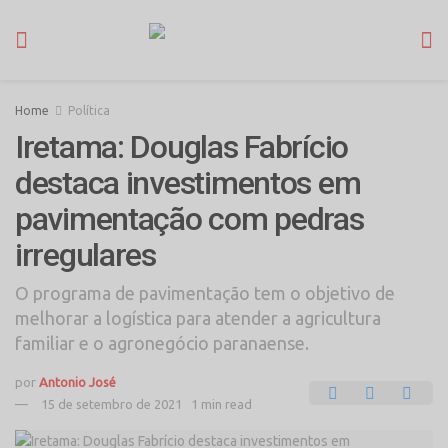
Home
Política
Iretama: Douglas Fabrício
destaca investimentos em
pavimentação com pedras
irregulares
O programa de pavimentação tem o objetivo de
melhorar a logística para atender a agricultura
familiar e o agronegócio paranaense.
por
Antonio José
15 de setembro de 2021
1 min read