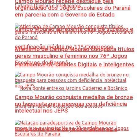
Campo Mourão recebe destaque pela
organização dos Jogos Escolares do Paraná
em parceria com o Governo do Estado
Campo Mourão apresenta case de sucesso e
certificação inédita no 11º Congresso
Atletismo de Campo Mourão conquista títulos
gerais masculino e feminino nos 76º Jogos
Escolares do Paraná
Paranaense de Cidades Digitais e Inteligentes
Campo Mourão conquista medalha de bronze
no basquete para pessoas com deficiência
intelectual nos JEPS
Nova ponte entre os jardins Gutierrez e