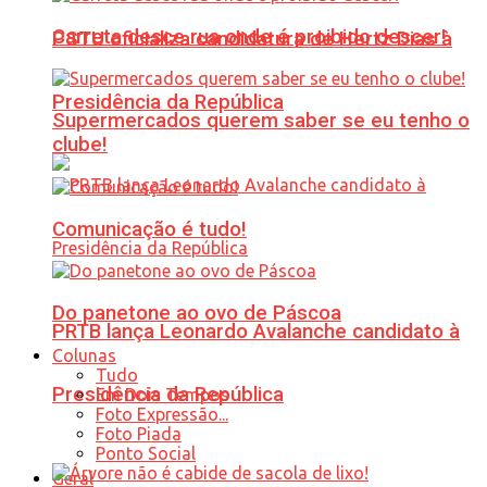
Carreta desce rua onde é proibido descer!
PSTU oficializa candidatura de Hertz Dias à
Presidência da República
Supermercados querem saber se eu tenho o
clube!
Comunicação é tudo!
Do panetone ao ovo de Páscoa
PRTB lança Leonardo Avalanche candidato à
Colunas
Tudo
Presidência da República
Em Dois Tempos
Foto Expressão...
Foto Piada
Ponto Social
Geral