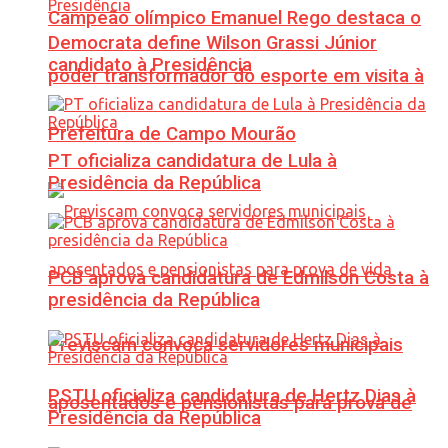
Campeão olímpico Emanuel Rego destaca o
Democrata define Wilson Grassi Júnior
candidato à Presidência
poder transformador do esporte em visita à
Prefeitura de Campo Mourão
PT oficializa candidatura de Lula à
Presidência da República
PCB aprova candidatura de Edmilson Costa à
presidência da República
Previscam convoca servidores municipais
PSTU oficializa candidatura de Hertz Dias à
aposentados e pensionistas para prova de
Presidência da República