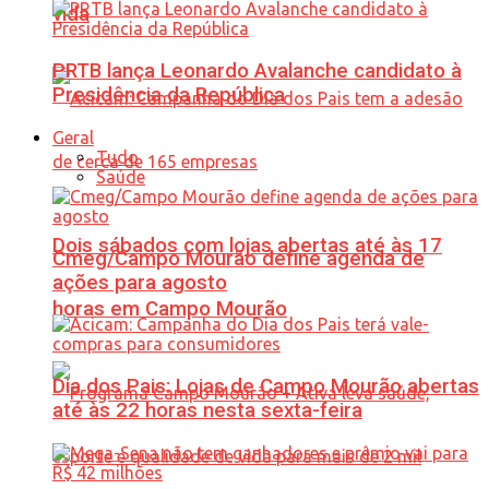
vida
PRTB lança Leonardo Avalanche candidato à
Presidência da República
Geral
Tudo
Saúde
Dois sábados com lojas abertas até às 17
Cmeg/Campo Mourão define agenda de
ações para agosto
horas em Campo Mourão
Dia dos Pais: Lojas de Campo Mourão abertas
até às 22 horas nesta sexta-feira