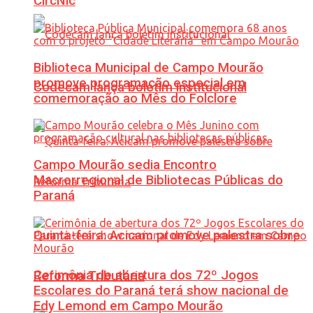
CircNic
Biblioteca Municipal de Campo Mourão
promove programação especial em
Codecam lança boletim institucional
comemoração ao Mês do Folclore
Campo Mourão sedia Encontro
Macrorregional de Bibliotecas Públicas do
Paraná
Quinta-feira: Acicam promove palestra sobre
Cerimônia de abertura dos 72º Jogos
Reforma Tributária
Escolares do Paraná terá show nacional de
Edy Lemond em Campo Mourão