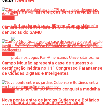
VEJA
TAMBÉM
Mais de 40 mil refeições serão servidas aos
Política
atletas durante os JEPs em Campo Mourão
Câmara aprova abertura de CPI para apurar
denúncias do SAMU
Política
Campo Mourão apresenta case de sucesso e
certificação inédita no 11º Congresso Paranaense
de Cidades Digitais e Inteligentes
Atleta de Campo Mourão conquista medalha
Política
Nova ponte entre os jardins Gutierrez e Botânico
de prata nos Jogos Pan-Americanos