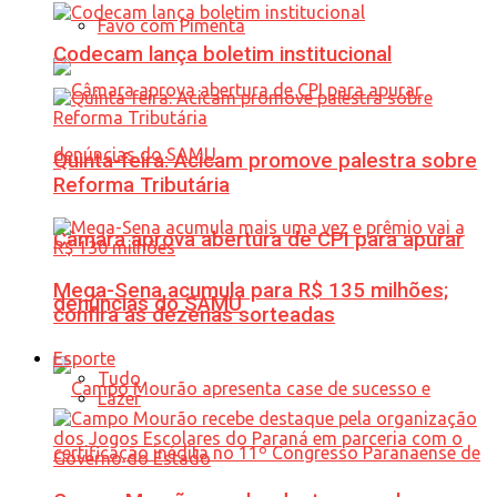
Favo com Pimenta
Codecam lança boletim institucional
Quinta-feira: Acicam promove palestra sobre
Reforma Tributária
Câmara aprova abertura de CPI para apurar
Mega-Sena acumula para R$ 135 milhões;
denúncias do SAMU
confira as dezenas sorteadas
Esporte
Tudo
Lazer