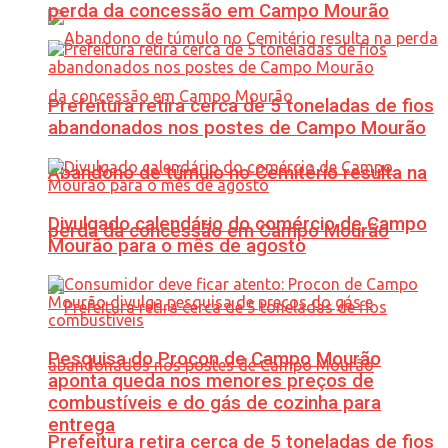
perda da concessão em Campo Mourão
Prefeitura retira cerca de 5 toneladas de fios
abandonados nos postes de Campo Mourão
Abandono de túmulo no Cemitério resulta na
Divulgado calendário do comércio de Campo
perda da concessão em Campo Mourão
Mourão para o mês de agosto
Pesquisa do Procon de Campo Mourão
aponta queda nos menores preços de
combustíveis e do gás de cozinha para
entrega
Prefeitura retira cerca de 5 toneladas de fios