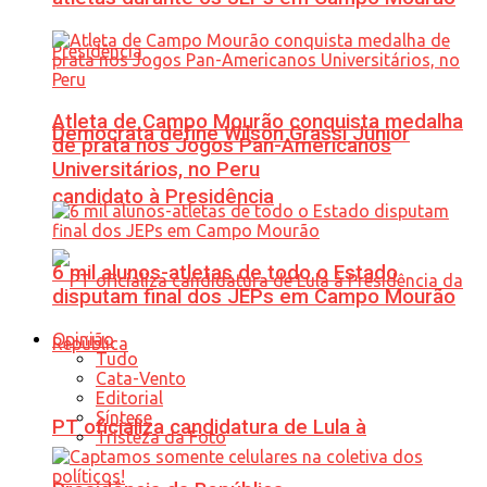
Atleta de Campo Mourão conquista medalha
Democrata define Wilson Grassi Júnior
de prata nos Jogos Pan-Americanos
Universitários, no Peru
candidato à Presidência
6 mil alunos-atletas de todo o Estado
disputam final dos JEPs em Campo Mourão
Opinião
Tudo
Cata-Vento
Editorial
Síntese
PT oficializa candidatura de Lula à
Tristeza da Foto