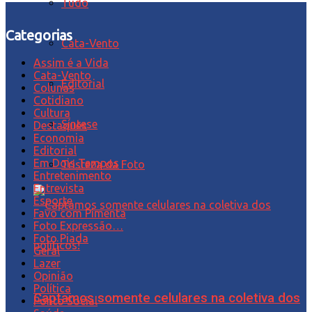
Tudo
Categorias
Cata-Vento
Assim é a Vida
Cata-Vento
Editorial
Colunas
Cotidiano
Cultura
Síntese
Destaques
Economia
Editorial
Em Dois Tempos
Tristeza da Foto
Entretenimento
Entrevista
Esporte
Favo com Pimenta
Foto Expressão…
Foto Piada
Geral
Lazer
Opinião
Política
Captamos somente celulares na coletiva dos
Ponto Social