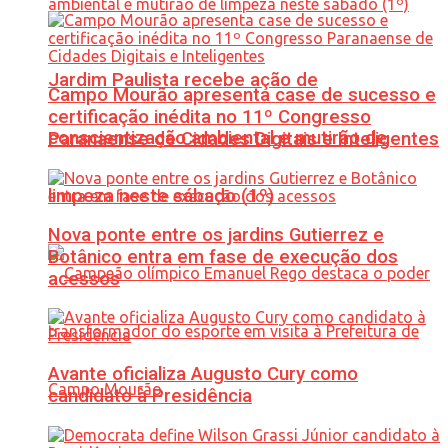
Jardim Paulista recebe ação de
Campo Mourão apresenta case de sucesso e
certificação inédita no 11º Congresso
conscientização ambiental e mutirão de
Paranaense de Cidades Digitais e Inteligentes
limpeza neste sábado (1º)
Nova ponte entre os jardins Gutierrez e
Botânico entra em fase de execução dos
acessos
Avante oficializa Augusto Cury como
candidato à Presidência