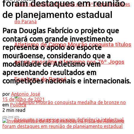
foram destaques em reunião
de planejamento estadual
Para Douglas Fabrício o projeto que
contará com grande investimento
Atletismo de Campo Mourão conquista títulos
representa o apoio ao esporte
mourãoense, considerando que a
gerais masculino e feminino nos 76º Jogos
modalidade de Atletismo vem
apresentando resultados em
Escolares do Paraná
competições nacionais e internacionais.
por
Antonio José
15 de julho de 2021
em
Política
2 min read