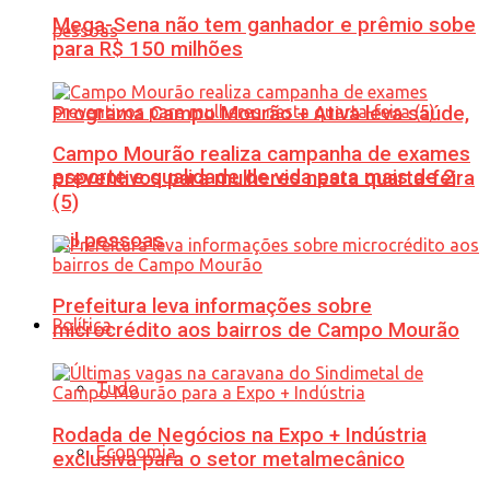
Mega-Sena não tem ganhador e prêmio sobe
para R$ 150 milhões
Programa Campo Mourão + Ativa leva saúde,
Campo Mourão realiza campanha de exames
esporte e qualidade de vida para mais de 2
preventivos para mulheres nesta quarta-feira
(5)
mil pessoas
Prefeitura leva informações sobre
Política
microcrédito aos bairros de Campo Mourão
Tudo
Rodada de Negócios na Expo + Indústria
Economia
exclusiva para o setor metalmecânico