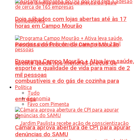
Dois sábados com lojas abertas até às 17
horas em Campo Mourão
Pesquisa do Procon de Campo Mourão
Programa Campo Mourão + Ativa leva saúde,
aponta queda nos menores preços de
esporte e qualidade de vida para mais de 2
mil pessoas
combustíveis e do gás de cozinha para
Política
Tudo
Economia
entrega
Favo com Pimenta
Câmara aprova abertura de CPI para apurar
denúncias do SAMU