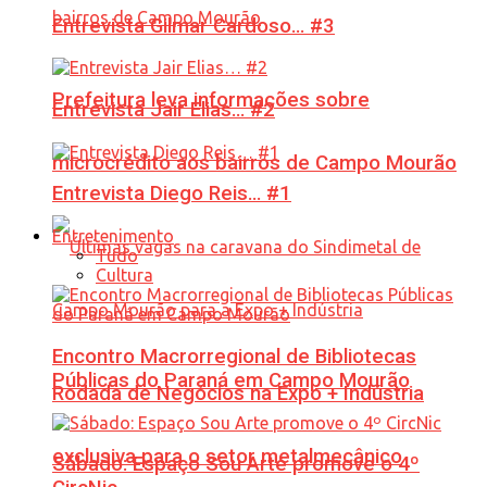
Entrevista Gilmar Cardoso… #3
Prefeitura leva informações sobre
Entrevista Jair Elias… #2
microcrédito aos bairros de Campo Mourão
Entrevista Diego Reis… #1
Entretenimento
Tudo
Cultura
Encontro Macrorregional de Bibliotecas
Públicas do Paraná em Campo Mourão
Rodada de Negócios na Expo + Indústria
exclusiva para o setor metalmecânico
Sábado: Espaço Sou Arte promove o 4º