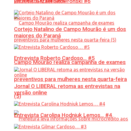
para R$ 150 milhões
Entrevista Izael Skowronski #6
Cortejo Natalino de Campo Mourão é um dos
maiores do Paraná
Entrevista Roberto Cardoso… #5
Campo Mourão realiza campanha de exames
preventivos para mulheres nesta quarta-feira
Jornal O LIBERAL retoma as entrevistas na
versão online
(5)
Entrevista Carolina Hodniuk Lemos… #4