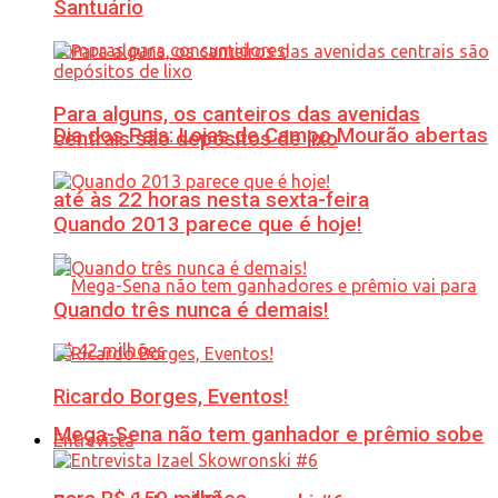
Santuário
Para alguns, os canteiros das avenidas
Dia dos Pais: Lojas de Campo Mourão abertas
centrais são depósitos de lixo
até às 22 horas nesta sexta-feira
Quando 2013 parece que é hoje!
Quando três nunca é demais!
Ricardo Borges, Eventos!
Mega-Sena não tem ganhador e prêmio sobe
Entrevista