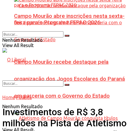
Campo Mourão abre inscrições nesta sexta-
feira para o Programa FEPAC 2026
Nenhum Resultado
View All Result
Campo Mourão recebe destaque pela
organização dos Jogos Escolares do Paraná
em parceria com o Governo do Estado
Home
Política
Nenhum Resultado
Investimentos de R$ 3,8
milhões na Pista de Atletismo
View All Result