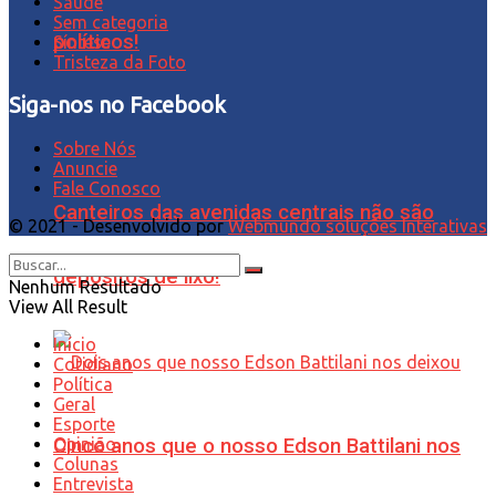
Saúde
Sem categoria
políticos!
Síntese
Tristeza da Foto
Siga-nos no Facebook
Sobre Nós
Anuncie
Fale Conosco
Canteiros das avenidas centrais não são
© 2021 - Desenvolvido por
Webmundo soluções Interativas
depósitos de lixo!
Nenhum Resultado
View All Result
Início
Cotidiano
Política
Geral
Esporte
Opinião
Cinco anos que o nosso Edson Battilani nos
Colunas
Entrevista