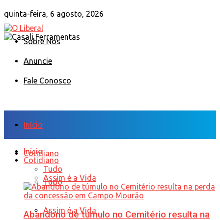
quinta-feira, 6 agosto, 2026
Sobre Nós
Anuncie
Fale Conosco
Início
Início
Cotidiano
Cotidiano
Tudo
Assim é a Vida
Tudo
Assim é a Vida
Abandono de túmulo no Cemitério resulta na