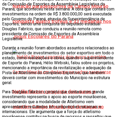
da Comissão de Esportes da Assembleia Legislativa do
Natação paradesportiva de Campo Mourão
Paraná, que aconteceu nesta semana. A obra que contará com
investimentos na ordem de R$ 3.800.000,00 será executada
pelo Governo do Paraná, através da Superintendência de
conquista quatro troféus e 33 medalhas nos
Esportes, sendo uma conquista do deputado estadual
Douglas Fabrício, que conduziu a reunião remota como
presidente da Comissão de Esportes da Assembleia
Jogos Escolares do Paraná
Legislativa.
Durante a reunião foram abordados assuntos relacionados ao
planejamento de investimentos do setor esportivo em todo o
estado, como realizações e obras, quando o superintendente
de Esporte do Paraná, Hélio Wirbiski, falou sobre os projetos,
mencionando a importância da revitalização e adequação da
Pista de Atletismo do Complexo Esportivo, que também
deverá contar com investimentos do Município na estrutura
geral.
Natália Biazon conquista dois ouros e
Para Douglas Fabrício o projeto que contará com grande
investimento representa o apoio ao esporte mourãoense,
considerando que a modalidade de Atletismo vem
mantém Campo Mourão em destaque no
apresentando resultados em competições nacionais e
internacionais. Ele argumenta que a força do atletismo
mourãoense contribui na busca de recursos e ressaltou que