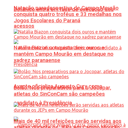
Natação paradesportiva de Campo Mourão
Botânico entra em fase de execução dos
conquista quatro troféus e 33 medalhas nos
Jogos Escolares do Paraná
acessos
Natália Biazon conquista dois ouros e
mantém Campo Mourão em destaque no
xadrez paranaense
Avante oficializa Augusto Cury como
Bolão: Nos preparativos para o Jocopar,
atletas do SinConCam são campeões
candidato à Presidência
Mais de 40 mil refeições serão servidas aos
atletas durante os JEPs em Campo Mourão