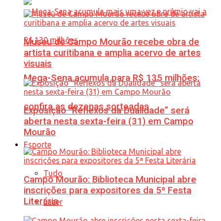
Museu de Campo Mourão recebe obra de
artista curitibana e amplia acervo de artes
visuais
Mega-Sena acumula para R$ 135 milhões;
confira as dezenas sorteadas
Exposição “Reflexos da Dualidade” será
aberta nesta sexta-feira (31) em Campo
Mourão
Esporte
Tudo
Campo Mourão: Biblioteca Municipal abre
inscrições para expositores da 5ª Festa
Literária
Lazer