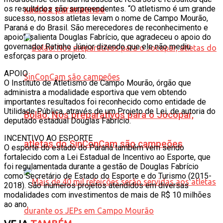
os resultados são surpreendentes. “O atletismo é um grande
xadrez paranaense
sucesso, nossos atletas levam o nome de Campo Mourão,
Paraná e do Brasil. São merecedores de reconhecimento e
apoio”, salienta Douglas Fabrício, que agradeceu o apoio do
governador Ratinho Júnior dizendo que ele não mediu
esforças para o projeto.
APOIO
O Instituto de Atletismo de Campo Mourão, órgão que
administra a modalidade esportiva que vem obtendo
importantes resultados foi reconhecido como entidade de
Utilidade Pública, através de um Projeto de Lei, de autoria do
Bolão: Nos preparativos para o Jocopar,
deputado estadual Douglas Fabrício.
INCENTIVO AO ESPORTE
atletas do SinConCam são campeões
O esporte do estado do Paraná também vem sendo
fortalecido com a Lei Estadual de Incentivo ao Esporte, que
foi regulamentada durante a gestão de Douglas Fabrício
como Secretário de Estado do Esporte e do Turismo (2015-
2018). São inúmeros projetos atendidos em diversas
modalidades com investimentos de mais de R$ 10 milhões
ao ano.