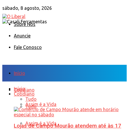
sábado, 8 agosto, 2026
Sobre Nós
Anuncie
Fale Conosco
Início
Início
Cotidiano
Cotidiano
Tudo
Assim é a Vida
Tudo
Assim é a Vida
Lojas de Campo Mourão atendem até às 17