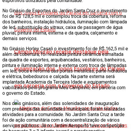
esportivos utilizados pela comunidade.
No Ginásio de Esportes do Jardim Santa Cruz o investimento
foi de R$ 128,5 mil e contemplou troca da cobertura, reforma
dos banheiros, instalação hidráulica, iluminação com lâmpada
de led, substituição do vitraux, caixa de passagem de água
pluvial, pintura interna, externa e da quadra, calçamento e
demais serviços.
No Ginásio Horley Casali o investimento foi de R$ 162,5 mil e
Campo Mourão recebe destaque pela
além da cobertura, foi realizada pintura cerâmica esmaltada
da quadra de esportes, arquibancadas, vestiários, banheiros,
pintura e iluminação interna e externa com troca de lâmpadas
organização dos Jogos Escolares do Paraná
em led, troca e reforma das portas metálicas, parte hidráulica
e elétrica, bebedouros e calçada. Na parte externa será
implantada Academia da Terceira Idade e equipamentos
em parceria com o Governo do Estado
viabilizados pelo programa Meu Campinho, em parceria com
o governo do Estado.
Nos dois ginásios, além das solenidades de inauguração
com presença das autoridades municipais, foram realizadas
atividades para a comunidade. No Jardim Santa Cruz a tarde
foi de ação comunitária com a descentralização de vários
serviços públicos. Já no Jardim Aeroporto teve competição