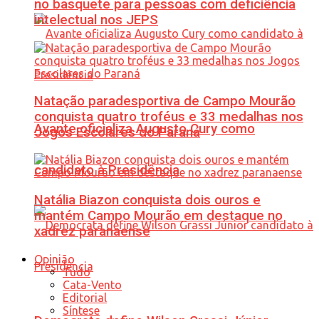
no basquete para pessoas com deficiência
intelectual nos JEPS
Natação paradesportiva de Campo Mourão
conquista quatro troféus e 33 medalhas nos
Avante oficializa Augusto Cury como
Jogos Escolares do Paraná
candidato à Presidência
Natália Biazon conquista dois ouros e
mantém Campo Mourão em destaque no
xadrez paranaense
Opinião
Tudo
Cata-Vento
Editorial
Síntese