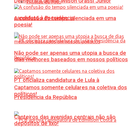
Democrata define Wilson Grassi Júnior
Tristeza da Foto
candidato à Presidência
A confusão do tempo silenciada em uma
poesia!
Não pode ser apenas uma utopia a busca de
dias melhores baseados em nossos políticos
PT oficializa candidatura de Lula à
Captamos somente celulares na coletiva dos
políticos!
Presidência da República
Canteiros das avenidas centrais não são
depósitos de lixo!