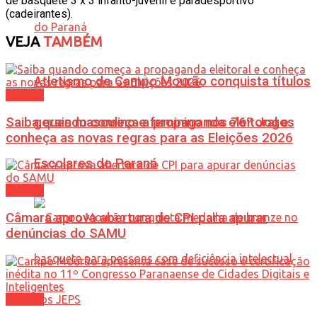
de basquete 3 x 3 infanto-juvenil e paradesportivo
(cadeirantes).
VEJA
TAMBÉM
Atletismo de Campo Mourão conquista títulos
Política
Saiba quando começa a propaganda eleitoral e
gerais masculino e feminino nos 76º Jogos
conheça as novas regras para as Eleições 2026
Escolares do Paraná
Política
Câmara aprova abertura de CPI para apurar
denúncias do SAMU
Política