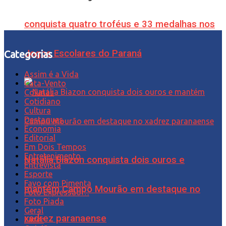
conquista quatro troféus e 33 medalhas nos
Jogos Escolares do Paraná
Categorias
Assim é a Vida
Cata-Vento
Colunas
Cotidiano
Cultura
Destaques
Economia
Editorial
Em Dois Tempos
Entretenimento
Natália Biazon conquista dois ouros e
Entrevista
Esporte
Favo com Pimenta
mantém Campo Mourão em destaque no
Foto Expressão…
Foto Piada
Geral
xadrez paranaense
Lazer