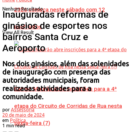
Nenhum Resultado
2026 começa neste sábado com 12
Inauguradas reformas de
ginásios de esportes nos
confrontos
View All Result
bairros Santa Cruz e
Aeroporto
Nos dois ginásios, além das solenidades
de inauguração com presença das
autoridades municipais, foram
realizadas atividades para a
Campo Mourão abre inscrições para a 4ª
comunidade.
etapa do Circuito de Corridas de Rua nesta
por
Assessoria
20 de maio de 2024
em
Política
sexta-feira (7)
1 min read