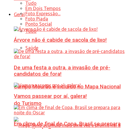
Tudo
Em Dois Tempos
Foto Expressão...
Geral
Foto Piada
Ponto Social
Tudo
Árvore não é cabide de sacola de lixo!
Saúde
De uma festa a outra, a invasão de pré-
candidatos de fora!
Campo Mourão é incluído no Mapa Nacional
Vamos passear por aí, galera!
do Turismo
Em clima de final de Copa, Brasil se prepara