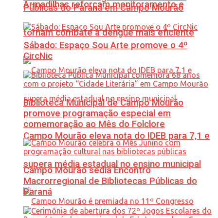
Armadilhas reforçam monitoramento e
Públicas do Paraná em Campo Mourão
tornam combate à dengue mais eficiente
Sábado: Espaço Sou Arte promove o 4º
CircNic
Biblioteca Municipal de Campo Mourão
promove programação especial em
comemoração ao Mês do Folclore
Campo Mourão eleva nota do IDEB para 7,1 e
supera média estadual no ensino municipal
Campo Mourão sedia Encontro
Macrorregional de Bibliotecas Públicas do
Paraná