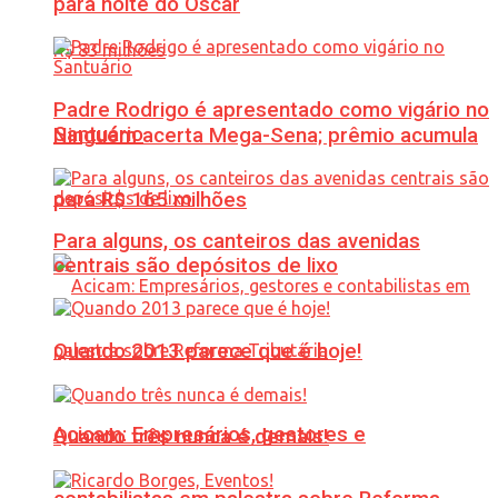
para noite do Oscar
Padre Rodrigo é apresentado como vigário no
Santuário
Ninguém acerta Mega-Sena; prêmio acumula
para R$ 165 milhões
Para alguns, os canteiros das avenidas
centrais são depósitos de lixo
Quando 2013 parece que é hoje!
Acicam: Empresários, gestores e
Quando três nunca é demais!