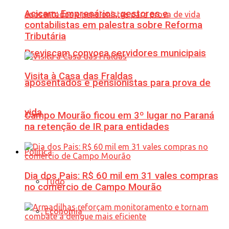
Acicam: Empresários, gestores e
contabilistas em palestra sobre Reforma
Tributária
Previscam convoca servidores municipais
Visita à Casa das Fraldas
aposentados e pensionistas para prova de
vida
Campo Mourão ficou em 3º lugar no Paraná
na retenção de IR para entidades
Política
Dia dos Pais: R$ 60 mil em 31 vales compras
Tudo
no comércio de Campo Mourão
Economia