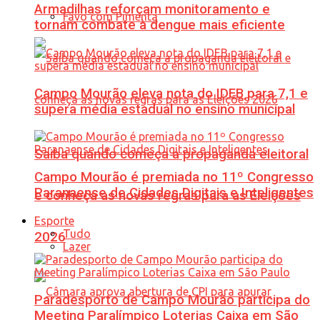
Armadilhas reforçam monitoramento e
Favo com Pimenta
tornam combate à dengue mais eficiente
Campo Mourão eleva nota do IDEB para 7,1 e
supera média estadual no ensino municipal
Saiba quando começa a propaganda eleitoral
Campo Mourão é premiada no 11º Congresso
Paranaense de Cidades Digitais e Inteligentes
e conheça as novas regras para as Eleições
Esporte
Tudo
2026
Lazer
Paradesporto de Campo Mourão participa do
Meeting Paralímpico Loterias Caixa em São