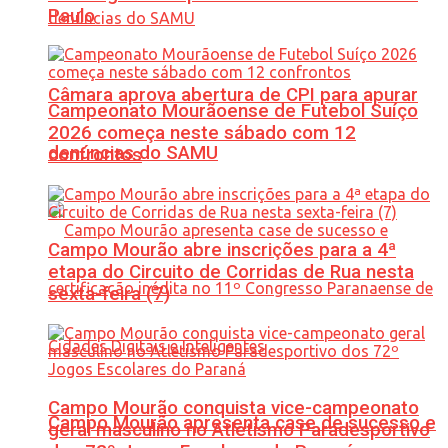
Paulo
Câmara aprova abertura de CPI para apurar
Campeonato Mourãoense de Futebol Suíço
2026 começa neste sábado com 12
denúncias do SAMU
confrontos
Campo Mourão abre inscrições para a 4ª
etapa do Circuito de Corridas de Rua nesta
sexta-feira (7)
Campo Mourão conquista vice-campeonato
Campo Mourão apresenta case de sucesso e
geral masculino no Atletismo Paradesportivo