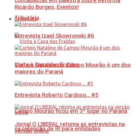
contabilistas em palestra sobre Reforma
Ricardo Borges, Eventos!
Tributária
Entrevista
Entrevista Izael Skowronski #6
Visita à Casa das Fraldas
Cortejo Natalino de Campo Mourão é um dos
maiores do Paraná
Entrevista Roberto Cardoso… #5
Campo Mourão ficou em 3º lugar no Paraná
Jornal O LIBERAL retoma as entrevistas na
na retenção de IR para entidades
versão online