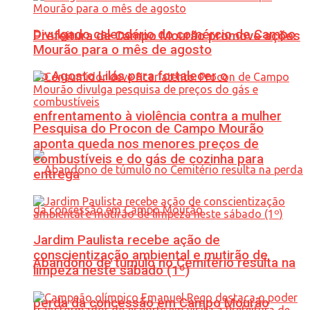
Divulgado calendário do comércio de Campo
Prefeitura de Campo Mourão promove ações
Mourão para o mês de agosto
do Agosto Lilás para fortalecer o
enfrentamento à violência contra a mulher
Pesquisa do Procon de Campo Mourão
aponta queda nos menores preços de
combustíveis e do gás de cozinha para
entrega
Jardim Paulista recebe ação de
conscientização ambiental e mutirão de
Abandono de túmulo no Cemitério resulta na
limpeza neste sábado (1º)
perda da concessão em Campo Mourão