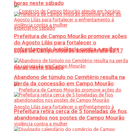
horas neste sábado
Prefeitura de Campo Mourão promove ações
do Agosto Lilás para fortalecer o
enfrentamento à violência contra a mulher
Lojas de Campo Mourão atendem até às 17
horas neste sábado
Abandono de túmulo no Cemitério resulta na
perda da concessão em Campo Mourão
Prefeitura retira cerca de 5 toneladas de fios
abandonados nos postes de Campo Mourão