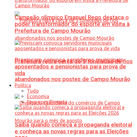
Campeão olímpico Emanuel Rego destaca o
poder transformador do esporte em visita à
Prefeitura de Campo Mourão
Previscam convoca servidores municipais
Prefeitura retira cerca de 5 toneladas de fios
aposentados e pensionistas para prova de
vida
abandonados nos postes de Campo Mourão
Política
Tudo
Economia
Favo com Pimenta
Saiba quando começa a propaganda eleitoral
e conheça as novas regras para as Eleições