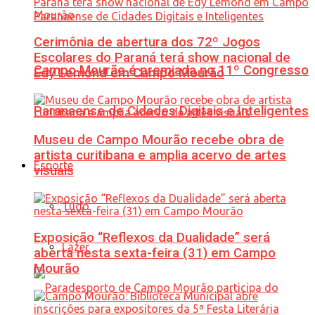
Cerimônia de abertura dos 72º Jogos
Escolares do Paraná terá show nacional de
Campo Mourão é premiada no 11º Congresso
Edy Lemond em Campo Mourão
Paranaense de Cidades Digitais e Inteligentes
Museu de Campo Mourão recebe obra de
artista curitibana e amplia acervo de artes
Esporte
visuais
Tudo
Exposição “Reflexos da Dualidade” será
Lazer
aberta nesta sexta-feira (31) em Campo
Mourão