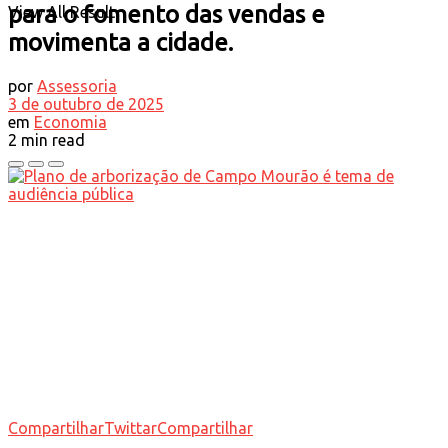
para o fomento das vendas e
View All Result
movimenta a cidade.
por
Assessoria
3 de outubro de 2025
em
Economia
2 min read
Compartilhar
Twittar
Compartilhar