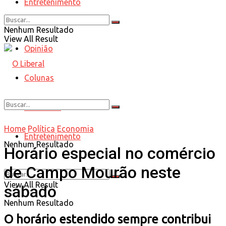
Entretenimento
Esporte
Nenhum Resultado
View All Result
Opinião
Colunas
Entrevista
Home
Política
Economia
Entretenimento
Nenhum Resultado
Horário especial no comércio
de Campo Mourão neste
View All Result
sábado
Nenhum Resultado
O horário estendido sempre contribui