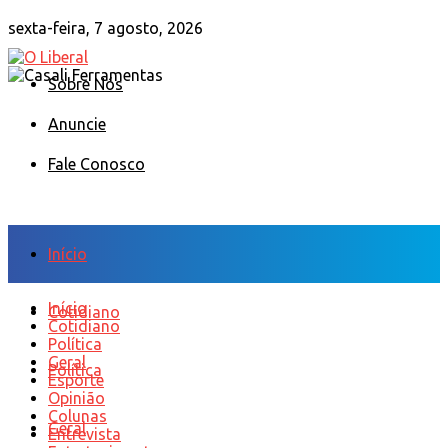
sexta-feira, 7 agosto, 2026
Sobre Nós
Anuncie
Fale Conosco
Início
Início
Cotidiano
Cotidiano
Política
Geral
Política
Esporte
Opinião
Colunas
Geral
Entrevista