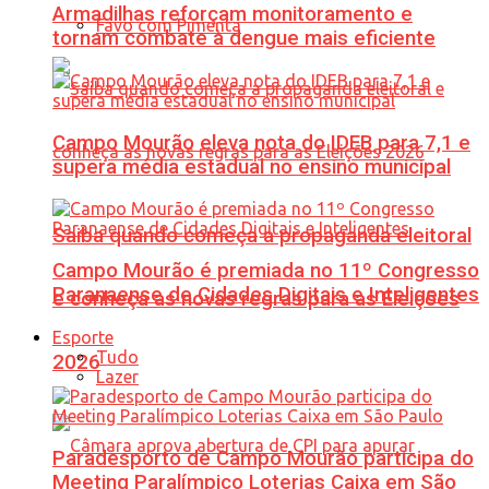
Armadilhas reforçam monitoramento e
Favo com Pimenta
tornam combate à dengue mais eficiente
Campo Mourão eleva nota do IDEB para 7,1 e
supera média estadual no ensino municipal
Saiba quando começa a propaganda eleitoral
Campo Mourão é premiada no 11º Congresso
Paranaense de Cidades Digitais e Inteligentes
e conheça as novas regras para as Eleições
Esporte
Tudo
2026
Lazer
Paradesporto de Campo Mourão participa do
Meeting Paralímpico Loterias Caixa em São