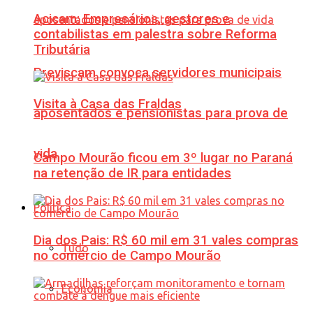
Acicam: Empresários, gestores e
contabilistas em palestra sobre Reforma
Tributária
Previscam convoca servidores municipais
Visita à Casa das Fraldas
aposentados e pensionistas para prova de
vida
Campo Mourão ficou em 3º lugar no Paraná
na retenção de IR para entidades
Política
Dia dos Pais: R$ 60 mil em 31 vales compras
Tudo
no comércio de Campo Mourão
Economia