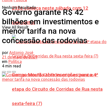
Nenhum Resultado
2026 começa neste sábado com 12
Governo garante R$ 42
bilhões em investimentos e
confrontos
View All Result
menor tarifa na nova
concessão das rodovias
por
Antonio José
21 de maio de 2021
em
Política
4 min read
Campo Mourão abre inscrições para a 4ª
etapa do Circuito de Corridas de Rua nesta
sexta-feira (7)