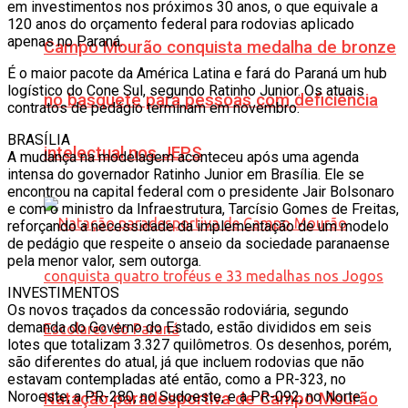
em investimentos nos próximos 30 anos, o que equivale a
120 anos do orçamento federal para rodovias aplicado
apenas no Paraná.
Campo Mourão conquista medalha de bronze
É o maior pacote da América Latina e fará do Paraná um hub
logístico do Cone Sul, segundo Ratinho Junior. Os atuais
no basquete para pessoas com deficiência
contratos de pedágio terminam em novembro.
BRASÍLIA
intelectual nos JEPS
A mudança na modelagem aconteceu após uma agenda
intensa do governador Ratinho Junior em Brasília. Ele se
encontrou na capital federal com o presidente Jair Bolsonaro
e com o ministro da Infraestrutura, Tarcísio Gomes de Freitas,
reforçando a necessidade da implementação de um modelo
de pedágio que respeite o anseio da sociedade paranaense
pela menor valor, sem outorga.
INVESTIMENTOS
Os novos traçados da concessão rodoviária, segundo
demanda do Governo do Estado, estão divididos em seis
lotes que totalizam 3.327 quilômetros. Os desenhos, porém,
são diferentes do atual, já que incluem rodovias que não
estavam contempladas até então, como a PR-323, no
Noroeste, a PR-280, no Sudoeste, e a PR-092, no Norte
Natação paradesportiva de Campo Mourão