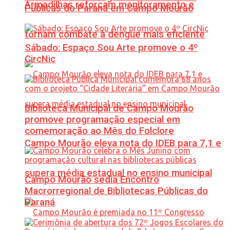
Armadilhas reforçam monitoramento e
Públicas do Paraná em Campo Mourão
tornam combate à dengue mais eficiente
Sábado: Espaço Sou Arte promove o 4º
CircNic
Biblioteca Municipal de Campo Mourão
promove programação especial em
comemoração ao Mês do Folclore
Campo Mourão eleva nota do IDEB para 7,1 e
supera média estadual no ensino municipal
Campo Mourão sedia Encontro
Macrorregional de Bibliotecas Públicas do
Paraná