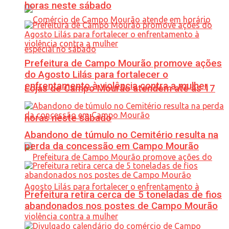
horas neste sábado
Prefeitura de Campo Mourão promove ações
do Agosto Lilás para fortalecer o
enfrentamento à violência contra a mulher
Lojas de Campo Mourão atendem até às 17
horas neste sábado
Abandono de túmulo no Cemitério resulta na
perda da concessão em Campo Mourão
Prefeitura retira cerca de 5 toneladas de fios
abandonados nos postes de Campo Mourão