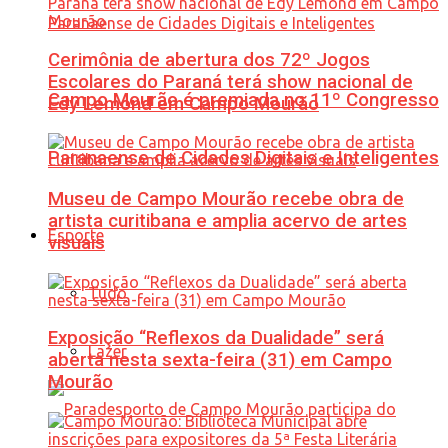
Cerimônia de abertura dos 72º Jogos
Escolares do Paraná terá show nacional de
Campo Mourão é premiada no 11º Congresso
Edy Lemond em Campo Mourão
Paranaense de Cidades Digitais e Inteligentes
Museu de Campo Mourão recebe obra de
artista curitibana e amplia acervo de artes
Esporte
visuais
Tudo
Exposição “Reflexos da Dualidade” será
Lazer
aberta nesta sexta-feira (31) em Campo
Mourão