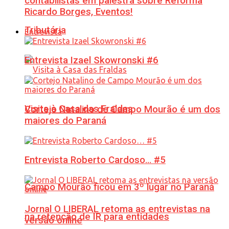
contabilistas em palestra sobre Reforma
Ricardo Borges, Eventos!
Tributária
Entrevista
Entrevista Izael Skowronski #6
Visita à Casa das Fraldas
Cortejo Natalino de Campo Mourão é um dos
maiores do Paraná
Entrevista Roberto Cardoso… #5
Campo Mourão ficou em 3º lugar no Paraná
Jornal O LIBERAL retoma as entrevistas na
na retenção de IR para entidades
versão online