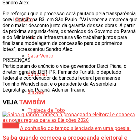
Sandro Alex.
Ele reforçou que o processo será pautado pela transparência,
Opinião
com licitação na B3, em São Paulo. “Vai vencer a empresa que
der o maior desconto junto da garantia dessas obras. A partir
da próxima segunda-feira, os técnicos do Governo do Paraná
e do Ministério da Infraestrutura vão trabalhar juntos para
Tudo
finalizar a modelagem de concessão para os primeiros
lotes”, acrescentou Sandro Alex.
Cata-Vento
PRESENÇAS
Participaram do anúncio o vice-governador Darci Piana; o
diretor-geral do DER-PR, Fernando Furiatti; o deputado
Editorial
federal e coordenador da bancada federal paranaense
Toninho Wandscheer; e o presidente da Assembleia
Legislativa do Paraná, Ademar Traiano.
Síntese
VEJA
TAMBÉM
Tristeza da Foto
Política
Saiba quando começa a propaganda eleitoral e