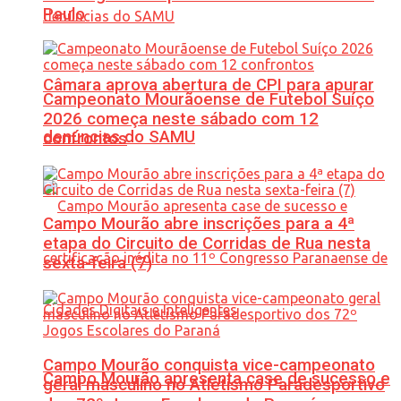
Paulo
Câmara aprova abertura de CPI para apurar
Campeonato Mourãoense de Futebol Suíço
2026 começa neste sábado com 12
denúncias do SAMU
confrontos
Campo Mourão abre inscrições para a 4ª
etapa do Circuito de Corridas de Rua nesta
sexta-feira (7)
Campo Mourão conquista vice-campeonato
Campo Mourão apresenta case de sucesso e
geral masculino no Atletismo Paradesportivo