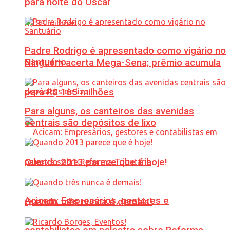
para noite do Oscar
Padre Rodrigo é apresentado como vigário no
Santuário
Ninguém acerta Mega-Sena; prêmio acumula
para R$ 165 milhões
Para alguns, os canteiros das avenidas
centrais são depósitos de lixo
Quando 2013 parece que é hoje!
Acicam: Empresários, gestores e
Quando três nunca é demais!