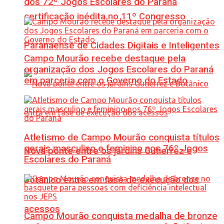
dos 72º Jogos Escolares do Paraná
certificação inédita no 11º Congresso
Paranaense de Cidades Digitais e Inteligentes
Campo Mourão recebe destaque pela
organização dos Jogos Escolares do Paraná
em parceria com o Governo do Estado
Atletismo de Campo Mourão conquista títulos
gerais masculino e feminino nos 76º Jogos
Nova ponte entre os jardins Gutierrez e
Escolares do Paraná
Botânico entra em fase de execução dos
acessos
Campo Mourão conquista medalha de bronze