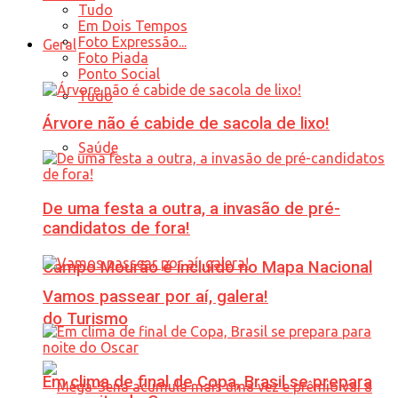
Tudo
Em Dois Tempos
Foto Expressão...
Geral
Foto Piada
Ponto Social
Tudo
Árvore não é cabide de sacola de lixo!
Saúde
De uma festa a outra, a invasão de pré-
candidatos de fora!
Campo Mourão é incluído no Mapa Nacional
Vamos passear por aí, galera!
do Turismo
Em clima de final de Copa, Brasil se prepara