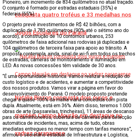
Pioneiro, um incremento de 834 quilômetros no atual traçado.
O conjunto é formado por estradas estaduais (35%) e
federais (65%).
conquista quatro troféus e 33 medalhas nos
O projeto prevê investimentos de R$ 42 bilhões, com a
duplicação de 1.783 quilômetros (90% até o sétimo ano do
Jogos Escolares do Paraná
acordo), a construção de 10 contornos urbanos, 253
quilômetros de faixa adicional nas rodovias já duplicadas e
104 quilômetros de terceira faixa para apoio ao trânsito. A
proposta contempla, ainda, sinal de wi-fi em todos os trechos
de estradas, câmeras de monitoramento e iluminação em
LED. As novas concessões têm validade de 30 anos.
“É uma oportunidade histórica. Vamos realizar a redução do
custo logístico e de acidentes, e aumentar a competitividade
dos nossos produtos. Vamos virar a página em favor do
desenvolvimento do Paraná. O modelo proposto pretende
Natália Biazon conquista dois ouros e
chegar a quase 100% da malha viária concedida com pista
dupla. Atualmente, está em 36%. Além disso, teremos 1.000
obras de arte (passarelas, trincheiras), 11 áreas de descanso
mantém Campo Mourão em destaque no
para os caminhoneiros, cobertura de câmeras para detecção
automática de incidentes, mas, acima de tudo, obras
imediatas entregues no menor tempo com tarifas menores”,
xadrez paranaense
afirmou o secretário estadual de Infraestrutura e Logística,