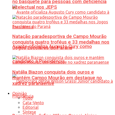
no basquete para pessoas com deficiência
intelectual nos JEPS
Natação paradesportiva de Campo Mourão
conquista quatro troféus e 33 medalhas nos
Avante oficializa Augusto Cury como
Jogos Escolares do Paraná
candidato à Presidência
Natália Biazon conquista dois ouros e
mantém Campo Mourão em destaque no
xadrez paranaense
Opinião
Tudo
Cata-Vento
Editorial
Síntese