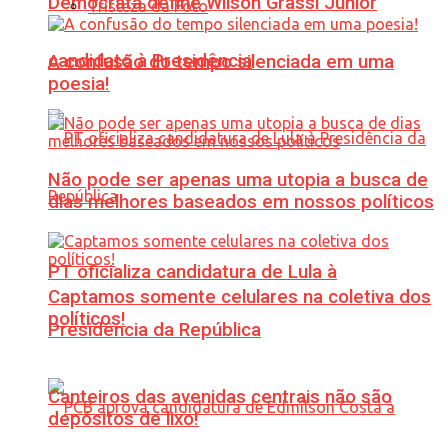
Democrata define Wilson Grassi Júnior
Tristeza da Foto
candidato à Presidência
A confusão do tempo silenciada em uma
poesia!
Não pode ser apenas uma utopia a busca de
dias melhores baseados em nossos políticos
PT oficializa candidatura de Lula à
Captamos somente celulares na coletiva dos
políticos!
Presidência da República
Canteiros das avenidas centrais não são
depósitos de lixo!