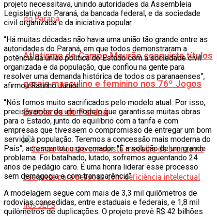
projeto necessitava, unindo autoridades da Assembleia
Legislativa do Paraná, da bancada federal, e da sociedade
civil organizada e da iniciativa popular.
“Há muitas décadas não havia uma união tão grande entre as
autoridades do Paraná, em que todos demonstraram a
Atletismo de Campo Mourão conquista títulos
potência da união política do Estado com a sociedade civil
organizada e da população, que confiou na gente para
resolver uma demanda histórica de todos os paranaenses”,
gerais masculino e feminino nos 76º Jogos
afirmou Ratinho Junior.
“Nós fomos muito sacrificados pelo modelo atual. Por isso,
Escolares do Paraná
precisávamos de um modelo que garantisse muitas obras
para o Estado, junto do equilíbrio com a tarifa e com
empresas que tivessem o compromisso de entregar um bom
serviço à população. Teremos a concessão mais moderna do
País”, acrescentou o governador. “É a solução de um grande
problema. Foi batalhado, lutado, sofremos aguentando 24
anos de pedágio caro. É uma honra liderar esse processo
sem demagogia e com transparência”.
A modelagem segue com mais de 3,3 mil quilômetros de
rodovias concedidas, entre estaduais e federais, e 1,8 mil
quilômetros de duplicações. O projeto prevê R$ 42 bilhões