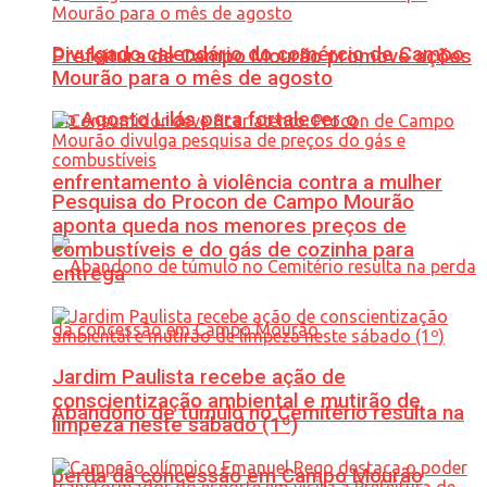
Divulgado calendário do comércio de Campo
Prefeitura de Campo Mourão promove ações
Mourão para o mês de agosto
do Agosto Lilás para fortalecer o
enfrentamento à violência contra a mulher
Pesquisa do Procon de Campo Mourão
aponta queda nos menores preços de
combustíveis e do gás de cozinha para
entrega
Jardim Paulista recebe ação de
conscientização ambiental e mutirão de
Abandono de túmulo no Cemitério resulta na
limpeza neste sábado (1º)
perda da concessão em Campo Mourão