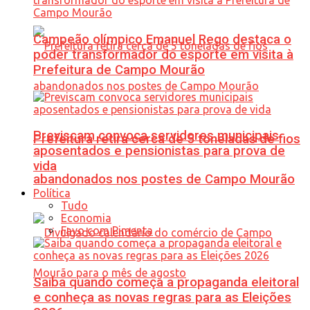
Campeão olímpico Emanuel Rego destaca o
poder transformador do esporte em visita à
Prefeitura de Campo Mourão
Previscam convoca servidores municipais
Prefeitura retira cerca de 5 toneladas de fios
aposentados e pensionistas para prova de
vida
abandonados nos postes de Campo Mourão
Política
Tudo
Economia
Favo com Pimenta
Saiba quando começa a propaganda eleitoral
e conheça as novas regras para as Eleições