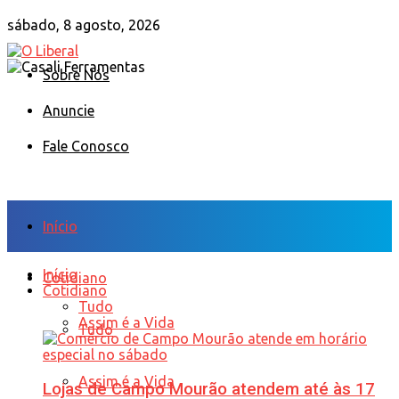
sábado, 8 agosto, 2026
Sobre Nós
Anuncie
Fale Conosco
Início
Início
Cotidiano
Cotidiano
Tudo
Assim é a Vida
Tudo
Assim é a Vida
Lojas de Campo Mourão atendem até às 17