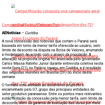
Compartilhar
Twittar
Compartilhar
AENotícias
–
Curitiba
A nova concessão das rodovias que cortam o Paraná será
baseada em torno da menor tarifa oferecida ao usuário, sem
limite de desconto na disputa na Bolsa de Valores, arrumando
a modelagem de acordo com o anseio da população. A
Campo Mourão conquista vice-campeonato
alteração na proposta original foi anunciada pelo governador
Carlos Massa Ratinho Junior durante entrevista coletiva nesta
sexta-feira (21), no Palácio Iguaçu, em Curitiba, e é resultado
geral masculino no Atletismo Paradesportivo
das seguidas reuniões em Brasília (DF) do início desta
semana.
dos 72º Jogos Escolares do Paraná
O formato está alinhado ao documento proposto e
encaminhado pelo G7, grupo das principais entidades do
setor produtivo paranaense. Entre os pontos mais relevantes
estão licitação da concessão pela menor tarifa, sem limite de
desconto, além da garantia de execução das obras por meio