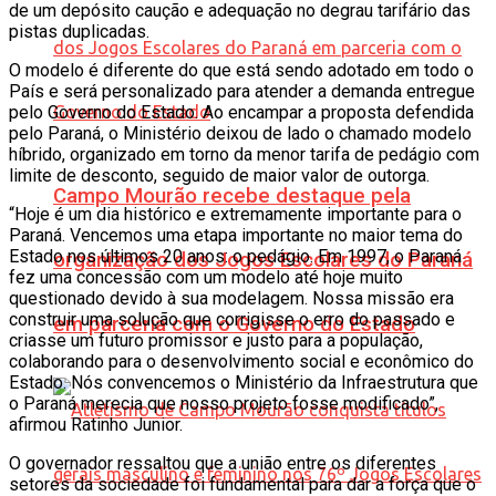
de um depósito caução e adequação no degrau tarifário das
pistas duplicadas.
O modelo é diferente do que está sendo adotado em todo o
País e será personalizado para atender a demanda entregue
pelo Governo do Estado. Ao encampar a proposta defendida
pelo Paraná, o Ministério deixou de lado o chamado modelo
híbrido, organizado em torno da menor tarifa de pedágio com
limite de desconto, seguido de maior valor de outorga.
Campo Mourão recebe destaque pela
“Hoje é um dia histórico e extremamente importante para o
Paraná. Vencemos uma etapa importante no maior tema do
Estado nos últimos 20 anos: o pedágio. Em 1997, o Paraná
organização dos Jogos Escolares do Paraná
fez uma concessão com um modelo até hoje muito
questionado devido à sua modelagem. Nossa missão era
construir uma solução que corrigisse o erro do passado e
em parceria com o Governo do Estado
criasse um futuro promissor e justo para a população,
colaborando para o desenvolvimento social e econômico do
Estado. Nós convencemos o Ministério da Infraestrutura que
o Paraná merecia que nosso projeto fosse modificado”,
afirmou Ratinho Junior.
O governador ressaltou que a união entre os diferentes
setores da sociedade foi fundamental para dar a força que o