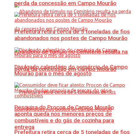
perda da concessão em Campo Mourão
Prefeitura retira cerca de 5 toneladas de fios
abandonados nos postes de Campo Mourão
Abandono de túmulo no Cemitério resulta na
Divulgado calendário do comércio de Campo
perda da concessão em Campo Mourão
Mourão para o mês de agosto
Pesquisa do Procon de Campo Mourão
aponta queda nos menores preços de
combustíveis e do gás de cozinha para
entrega
Prefeitura retira cerca de 5 toneladas de fios