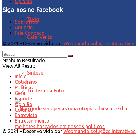
Opinião
Siga-nos no Facebook
Tudo
Sobre Nós
Anuncie
Fale Conosco
Cata-Vento
© 2021 - Desenvolvido por
Webmundo soluções Interativas
Editorial
Nenhum Resultado
View All Result
Síntese
Início
Cotidiano
Política
Tristeza da Foto
Geral
Esporte
Opinião
Colunas
Entrevista
Entretenimento
© 2021 - Desenvolvido por
Webmundo soluções Interativas