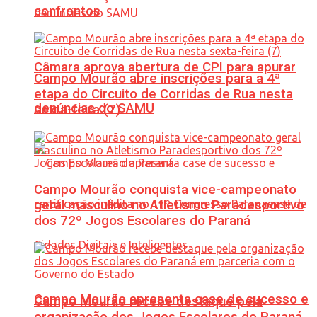
confrontos
Câmara aprova abertura de CPI para apurar
Campo Mourão abre inscrições para a 4ª
etapa do Circuito de Corridas de Rua nesta
denúncias do SAMU
sexta-feira (7)
Campo Mourão conquista vice-campeonato
geral masculino no Atletismo Paradesportivo
dos 72º Jogos Escolares do Paraná
Campo Mourão apresenta case de sucesso e
Campo Mourão recebe destaque pela
organização dos Jogos Escolares do Paraná