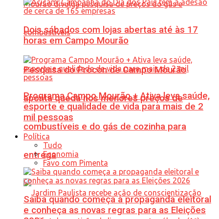
Dois sábados com lojas abertas até às 17
horas em Campo Mourão
Pesquisa do Procon de Campo Mourão
Programa Campo Mourão + Ativa leva saúde,
aponta queda nos menores preços de
esporte e qualidade de vida para mais de 2
mil pessoas
combustíveis e do gás de cozinha para
Política
Tudo
Economia
entrega
Favo com Pimenta
Saiba quando começa a propaganda eleitoral
e conheça as novas regras para as Eleições