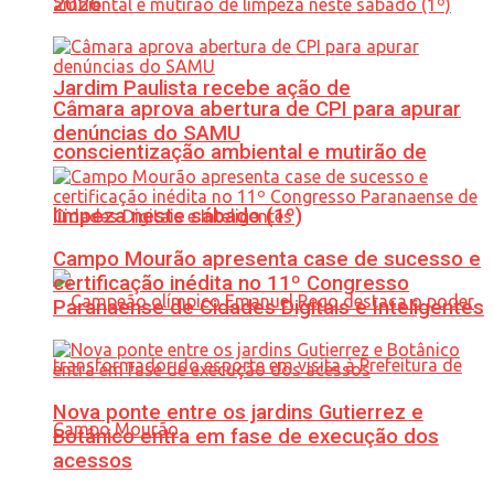
2026
Jardim Paulista recebe ação de
Câmara aprova abertura de CPI para apurar
denúncias do SAMU
conscientização ambiental e mutirão de
limpeza neste sábado (1º)
Campo Mourão apresenta case de sucesso e
certificação inédita no 11º Congresso
Paranaense de Cidades Digitais e Inteligentes
Nova ponte entre os jardins Gutierrez e
Botânico entra em fase de execução dos
acessos