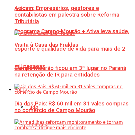
Acicam: Empresários, gestores e
contabilistas em palestra sobre Reforma
Tributária
Programa Campo Mourão + Ativa leva saúde,
Visita à Casa das Fraldas
esporte e qualidade de vida para mais de 2
mil pessoas
Campo Mourão ficou em 3º lugar no Paraná
na retenção de IR para entidades
Política
Dia dos Pais: R$ 60 mil em 31 vales compras
Tudo
no comércio de Campo Mourão
Economia