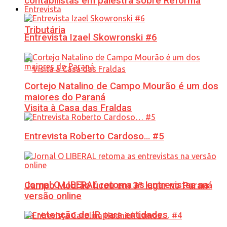
contabilistas em palestra sobre Reforma
Entrevista
Tributária
Entrevista Izael Skowronski #6
Cortejo Natalino de Campo Mourão é um dos
maiores do Paraná
Visita à Casa das Fraldas
Entrevista Roberto Cardoso… #5
Jornal O LIBERAL retoma as entrevistas na
Campo Mourão ficou em 3º lugar no Paraná
versão online
na retenção de IR para entidades