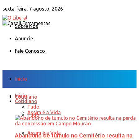
sexta-feira, 7 agosto, 2026
Sobre Nós
Anuncie
Fale Conosco
Início
Início
Cotidiano
Cotidiano
Tudo
Assim é a Vida
Tudo
Assim é a Vida
Abandono de túmulo no Cemitério resulta na