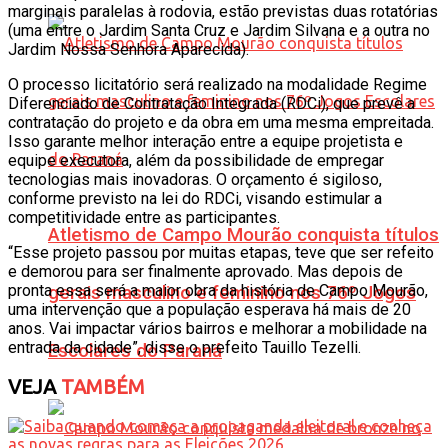
marginais paralelas à rodovia, estão previstas duas rotatórias
(uma entre o Jardim Santa Cruz e Jardim Silvana e a outra no
Jardim Nossa Senhora Aparecida).
O processo licitatório será realizado na modalidade Regime
Diferenciado de Contratação Integrada (RDCi), que prevê a
contratação do projeto e da obra em uma mesma empreitada.
Isso garante melhor interação entre a equipe projetista e
equipe executora, além da possibilidade de empregar
tecnologias mais inovadoras. O orçamento é sigiloso,
conforme previsto na lei do RDCi, visando estimular a
competitividade entre as participantes.
Atletismo de Campo Mourão conquista títulos
“Esse projeto passou por muitas etapas, teve que ser refeito
e demorou para ser finalmente aprovado. Mas depois de
pronta essa será a maior obra da história de Campo Mourão,
gerais masculino e feminino nos 76º Jogos
uma intervenção que a população esperava há mais de 20
anos. Vai impactar vários bairros e melhorar a mobilidade na
entrada da cidade”, disse o prefeito Tauillo Tezelli.
Escolares do Paraná
VEJA
TAMBÉM