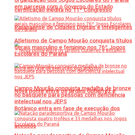
em parceria com o Governo do Estado
certificação inédita no 11º Congresso
Paranaense de Cidades Digitais e Inteligentes
Atletismo de Campo Mourão conquista títulos
gerais masculino e feminino nos 76º Jogos
Escolares do Paraná
Campo Mourão conquista medalha de bronze
Nova ponte entre os jardins Gutierrez e
no basquete para pessoas com deficiência
intelectual nos JEPS
Botânico entra em fase de execução dos
acessos