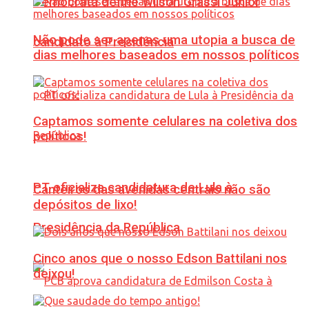
Democrata define Wilson Grassi Júnior
Não pode ser apenas uma utopia a busca de
candidato à Presidência
dias melhores baseados em nossos políticos
Captamos somente celulares na coletiva dos
políticos!
PT oficializa candidatura de Lula à
Canteiros das avenidas centrais não são
depósitos de lixo!
Presidência da República
Cinco anos que o nosso Edson Battilani nos
deixou!