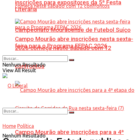
inscrições para expositores da 5ª Festa
Literária
Campeonato Mourãoense de Futebol Suíço
Campo Mourão abre inscrições nesta sexta-
feira para o Programa FEPAC 2026
2026 começa neste sábado com 12
Nenhum Resultado
confrontos
View All Result
Home
Política
Campo Mourão abre inscrições para a 4ª
Nenhum Resultado