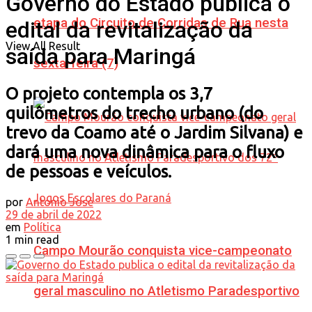
Governo do Estado publica o
etapa do Circuito de Corridas de Rua nesta
edital da revitalização da
View All Result
saída para Maringá
sexta-feira (7)
O projeto contempla os 3,7
quilômetros do trecho urbano (do
trevo da Coamo até o Jardim Silvana) e
dará uma nova dinâmica para o fluxo
de pessoas e veículos.
por
Antonio José
29 de abril de 2022
em
Política
1 min read
Campo Mourão conquista vice-campeonato
geral masculino no Atletismo Paradesportivo