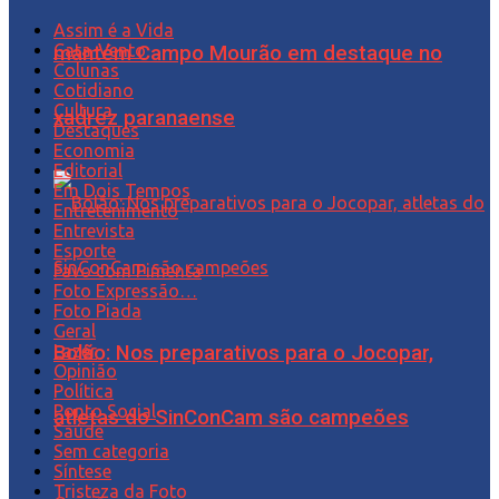
Assim é a Vida
Cata-Vento
mantém Campo Mourão em destaque no
Colunas
Cotidiano
Cultura
xadrez paranaense
Destaques
Economia
Editorial
Em Dois Tempos
Entretenimento
Entrevista
Esporte
Favo com Pimenta
Foto Expressão…
Foto Piada
Geral
Lazer
Bolão: Nos preparativos para o Jocopar,
Opinião
Política
Ponto Social
atletas do SinConCam são campeões
Saúde
Sem categoria
Síntese
Tristeza da Foto