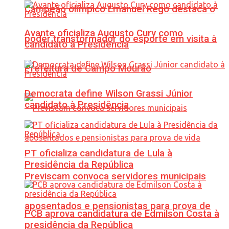
Campeão olímpico Emanuel Rego destaca o
Avante oficializa Augusto Cury como
poder transformador do esporte em visita à
candidato à Presidência
Prefeitura de Campo Mourão
Democrata define Wilson Grassi Júnior
candidato à Presidência
PT oficializa candidatura de Lula à
Presidência da República
Previscam convoca servidores municipais
aposentados e pensionistas para prova de
PCB aprova candidatura de Edmilson Costa à
presidência da República