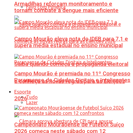
Armadilhas reforçam monitoramento e
Favo com Pimenta
tornam combate à dengue mais eficiente
Campo Mourão eleva nota do IDEB para 7,1 e
supera média estadual no ensino municipal
Saiba quando começa a propaganda eleitoral
Campo Mourão é premiada no 11º Congresso
Paranaense de Cidades Digitais e Inteligentes
e conheça as novas regras para as Eleições
Esporte
Tudo
2026
Lazer
Campeonato Mourãoense de Futebol Suíço
2026 começa neste sábado com 12