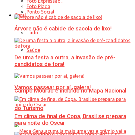
Foto Expressão...
Foto Piada
Ponto Social
Geral
Árvore não é cabide de sacola de lixo!
Tudo
Saúde
De uma festa a outra, a invasão de pré-
candidatos de fora!
Vamos passear por aí, galera!
Campo Mourão é incluído no Mapa Nacional
do Turismo
Em clima de final de Copa, Brasil se prepara
para noite do Oscar