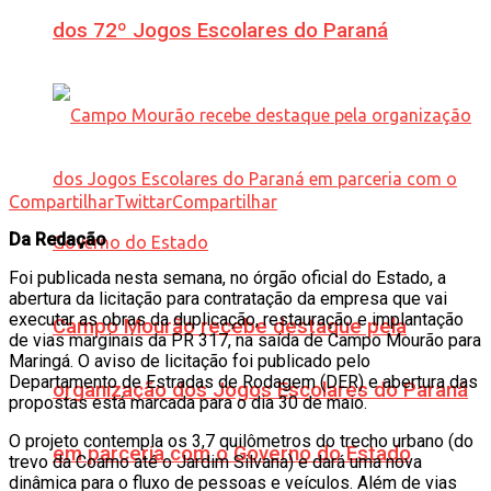
dos 72º Jogos Escolares do Paraná
Compartilhar
Twittar
Compartilhar
Da Redação
Foi publicada nesta semana, no órgão oficial do Estado, a
abertura da licitação para contratação da empresa que vai
executar as obras da duplicação, restauração e implantação
Campo Mourão recebe destaque pela
de vias marginais da PR 317, na saída de Campo Mourão para
Maringá. O aviso de licitação foi publicado pelo
Departamento de Estradas de Rodagem (DER) e abertura das
organização dos Jogos Escolares do Paraná
propostas está marcada para o dia 30 de maio.
O projeto contempla os 3,7 quilômetros do trecho urbano (do
em parceria com o Governo do Estado
trevo da Coamo até o Jardim Silvana) e dará uma nova
dinâmica para o fluxo de pessoas e veículos. Além de vias