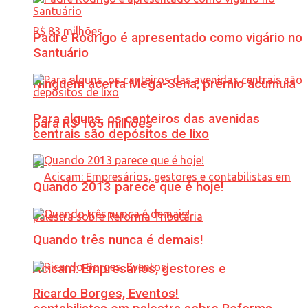
Padre Rodrigo é apresentado como vigário no
Santuário
Ninguém acerta Mega-Sena; prêmio acumula
Para alguns, os canteiros das avenidas
para R$ 165 milhões
centrais são depósitos de lixo
Quando 2013 parece que é hoje!
Quando três nunca é demais!
Acicam: Empresários, gestores e
Ricardo Borges, Eventos!