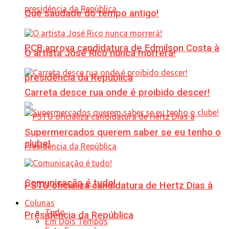
Que saudade do tempo antigo!
PCB aprova candidatura de Edmilson Costa à
O artista José Rico nunca morrerá!
presidência da República
Carreta desce rua onde é proibido descer!
Supermercados querem saber se eu tenho o
clube!
Comunicação é tudo!
PSTU oficializa candidatura de Hertz Dias à
Colunas
Tudo
Presidência da República
Em Dois Tempos