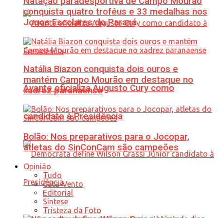
Natação paradesportiva de Campo Mourão
conquista quatro troféus e 33 medalhas nos
Jogos Escolares do Paraná
Natália Biazon conquista dois ouros e
mantém Campo Mourão em destaque no
Avante oficializa Augusto Cury como
xadrez paranaense
candidato à Presidência
Bolão: Nos preparativos para o Jocopar,
atletas do SinConCam são campeões
Opinião
Tudo
Cata-Vento
Editorial
Síntese
Tristeza da Foto