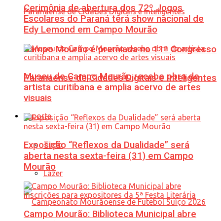
Cerimônia de abertura dos 72º Jogos
Escolares do Paraná terá show nacional de
Edy Lemond em Campo Mourão
Campo Mourão é premiada no 11º Congresso
Museu de Campo Mourão recebe obra de
Paranaense de Cidades Digitais e Inteligentes
artista curitibana e amplia acervo de artes
visuais
Esporte
Exposição “Reflexos da Dualidade” será
Tudo
aberta nesta sexta-feira (31) em Campo
Mourão
Lazer
Campo Mourão: Biblioteca Municipal abre