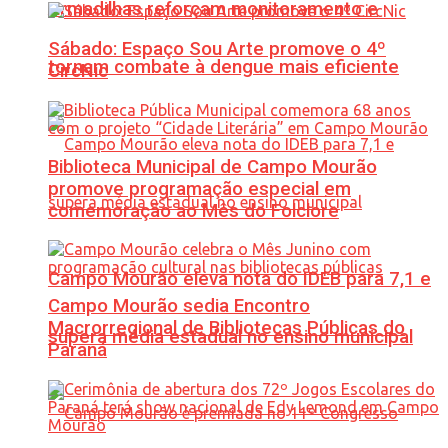
Armadilhas reforçam monitoramento e
Sábado: Espaço Sou Arte promove o 4º
tornam combate à dengue mais eficiente
CircNic
Biblioteca Municipal de Campo Mourão
promove programação especial em
comemoração ao Mês do Folclore
Campo Mourão eleva nota do IDEB para 7,1 e
Campo Mourão sedia Encontro
Macrorregional de Bibliotecas Públicas do
supera média estadual no ensino municipal
Paraná