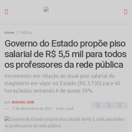
Home
Política
Governo do Estado propõe piso
salarial de R$ 5,5 mil para todos
os professores da rede pública
Incremento em relação ao atual piso salarial do
magistério em vigor no Estado (R$ 3.730) para 40
horas/aulas semanais é de quase 50%.
por
Antonio José
7 de dezembro de 2021
3 min read