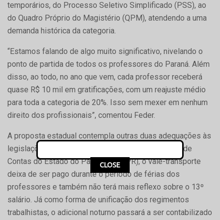
temporários, do Processo Seletivo Simplificado (PSS), ao
do Quadro Próprio do Magistério (QPM), atendendo a uma
demanda histórica da categoria.
“Estamos falando de algo muito significativo, nivelando o
ponto de partida de todos os professores do Paraná. Além
disso, ao todo, no ano que vem, cada professor receberá
quase R$ 10 mil em gratificações, com um reajuste médio
para toda a categoria de 20%. Isso sem mexer em nenhum
direito dos profissionais”, comentou Feder.
A proposta estadual contempla outras duas adequações às
legislações vigentes no País. A pedido do Tribunal de
Contas do Estado do Paraná (TCE-PR), o vale-transporte
CLOSE
deixa de ser pago durante o período de férias dos
professores e também não terá mais reflexo sobre o 13º
salário. Já como forma de unificação dos regimentos
trabalhistas, o adicional noturno passará a ser contabilizado