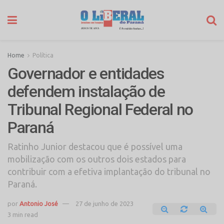
Home
Política
Governador e entidades
defendem instalação de
Tribunal Regional Federal no
Paraná
Ratinho Junior destacou que é possível uma
mobilização com os outros dois estados para
contribuir com a efetiva implantação do tribunal no
Paraná.
por
Antonio José
27 de junho de 2023
3 min read