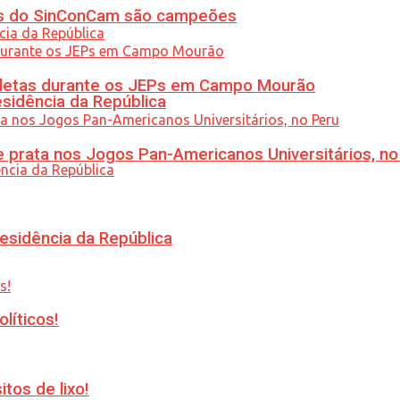
etas do SinConCam são campeões
atletas durante os JEPs em Campo Mourão
esidência da República
 prata nos Jogos Pan-Americanos Universitários, no
esidência da República
líticos!
tos de lixo!