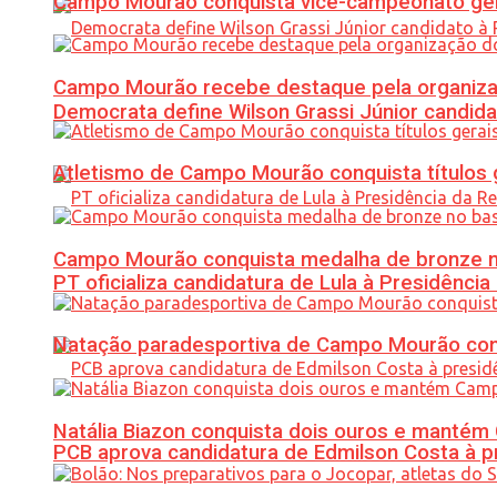
Campo Mourão conquista vice-campeonato gera
Campo Mourão recebe destaque pela organiza
Democrata define Wilson Grassi Júnior candida
Atletismo de Campo Mourão conquista títulos 
Campo Mourão conquista medalha de bronze no
PT oficializa candidatura de Lula à Presidência
Natação paradesportiva de Campo Mourão conq
Natália Biazon conquista dois ouros e mant
PCB aprova candidatura de Edmilson Costa à p