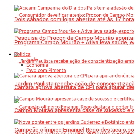
Dois sábados com lojas abertas até às 17 h
Pesquisa do Procon de Campo Mourão aponta 
Programa Campo Mourão + Ativa leva saúde, es
Política
Tudo
Economia
Favo com Pimenta
Jardim Paulista recebe ação de conscientizaç
Câmara aprova abertura de CPI para apurar d
Campo Mourão apresenta case de sucesso e cer
Campeão olímpico Emanuel Rego destaca o pod
Nova ponte entre os jardins Gutierrez e Botâ