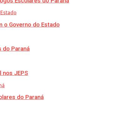
ogos Escolares do Paraná
m o Governo do Estado
s do Paraná
l nos JEPS
olares do Paraná