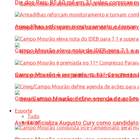
Dia dos Pais: R$ 60 mil em 31 vales compras
Armadilhas reforçam monitoramento e tornam 
Campo Mourão apresenta case de sucesso e cer
Campo Mourão eleva nota do IDEB para 7,1 e s
Campo Mourão é premiada no 11º Congresso Pa
Nova ponte entre os jardins Gutierrez e Botâ
Cmeg/Campo Mourão define agenda de ações 
Esporte
Tudo
Lazer
Avante oficializa Augusto Cury como candidato