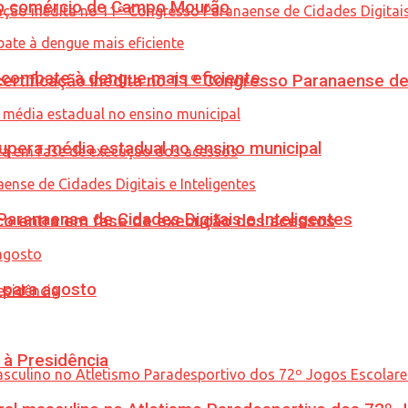
 no comércio de Campo Mourão
combate à dengue mais eficiente
tificação inédita no 11º Congresso Paranaense de C
upera média estadual no ensino municipal
ranaense de Cidades Digitais e Inteligentes
nico entra em fase de execução dos acessos
para agosto
 à Presidência