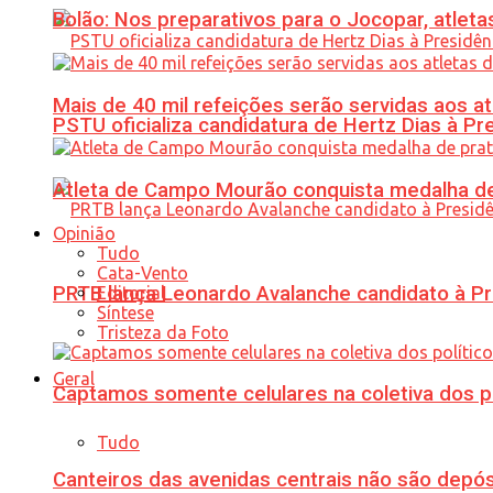
Bolão: Nos preparativos para o Jocopar, atl
Mais de 40 mil refeições serão servidas aos 
PSTU oficializa candidatura de Hertz Dias à Pr
Atleta de Campo Mourão conquista medalha de
Opinião
Tudo
Cata-Vento
PRTB lança Leonardo Avalanche candidato à Pr
Editorial
Síntese
Tristeza da Foto
Geral
Captamos somente celulares na coletiva dos po
Tudo
Canteiros das avenidas centrais não são depósi