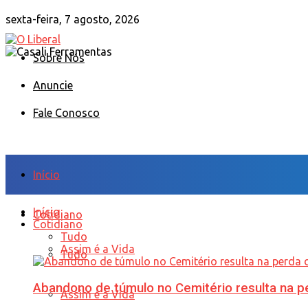
sexta-feira, 7 agosto, 2026
Sobre Nós
Anuncie
Fale Conosco
Início
Início
Cotidiano
Cotidiano
Tudo
Assim é a Vida
Tudo
Abandono de túmulo no Cemitério resulta na
Assim é a Vida