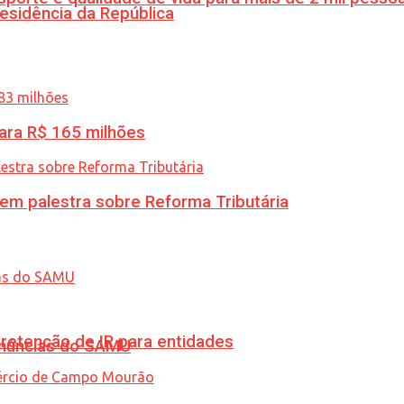
esidência da República
ara R$ 165 milhões
 em palestra sobre Reforma Tributária
retenção de IR para entidades
enúncias do SAMU