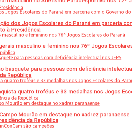
l masculino no Atletismo Paradesportivo dos 72º J
ção dos Jogos Escolares do Paraná em parceria co
to à Presidência
gerais masculino e feminino nos 76º Jogos Escolare
 basquete para pessoas com deficiência intelectua
 da República
uista quatro troféus e 33 medalhas nos Jogos Esc
ém Campo Mourão em destaque no xadrez paranaense
residência da República