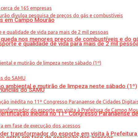
oras em Campo Mourão
queda nos menores preços de combustíveis e do gá
porte e qualidade de vida para mais de 2 mil pesso
ão ambiental e mutirão de limpeza neste sábado (1º)
enúncias do SAMU
tificação inédita no 11º Congresso Paranaense de C
er transformador do esporte em visita à Prefeitu
nico entra em fase de execução dos acessos