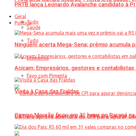
PRTB lança Leonardo Avalanche candidato à Pr
Geral
Tudo
Política
Saúde
Tudo
Ninguém acerta Mega-Sena; prêmio acumula p
Economia
Acicam: Empresários, gestores e contabilistas
Favo com Pimenta
Visita à Casa das Fraldas
Campo Mourão ficou em 3º lugar no Paraná na 
Câmara aprova abertura de CPI para apurar d