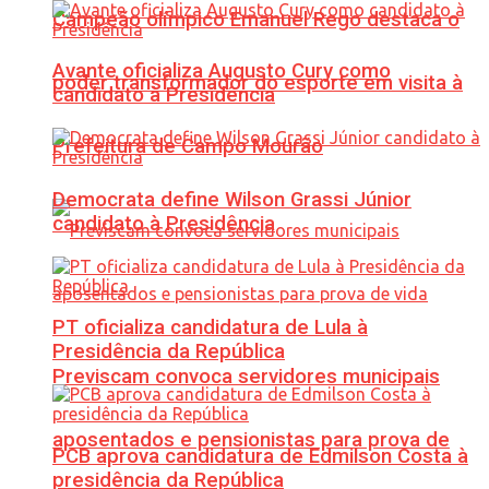
Campeão olímpico Emanuel Rego destaca o
Avante oficializa Augusto Cury como
poder transformador do esporte em visita à
candidato à Presidência
Prefeitura de Campo Mourão
Democrata define Wilson Grassi Júnior
candidato à Presidência
PT oficializa candidatura de Lula à
Presidência da República
Previscam convoca servidores municipais
aposentados e pensionistas para prova de
PCB aprova candidatura de Edmilson Costa à
presidência da República