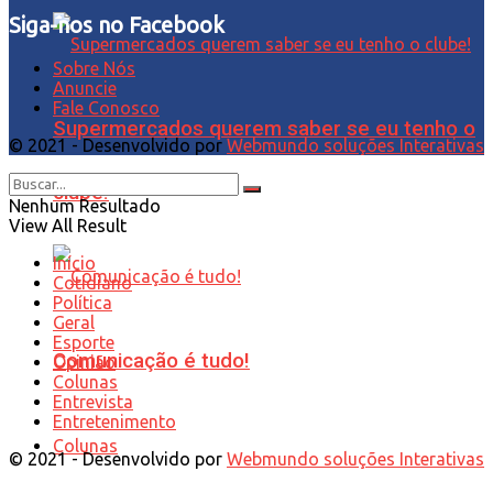
Siga-nos no Facebook
Sobre Nós
Anuncie
Fale Conosco
Supermercados querem saber se eu tenho o
© 2021 - Desenvolvido por
Webmundo soluções Interativas
clube!
Nenhum Resultado
View All Result
Início
Cotidiano
Política
Geral
Esporte
Comunicação é tudo!
Opinião
Colunas
Entrevista
Entretenimento
Colunas
© 2021 - Desenvolvido por
Webmundo soluções Interativas