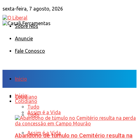
sexta-feira, 7 agosto, 2026
Sobre Nós
Anuncie
Fale Conosco
Início
Início
Cotidiano
Cotidiano
Tudo
Assim é a Vida
Tudo
Assim é a Vida
Abandono de túmulo no Cemitério resulta na