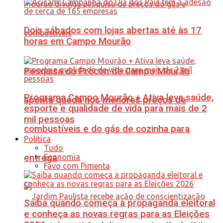
Dois sábados com lojas abertas até às 17
horas em Campo Mourão
Pesquisa do Procon de Campo Mourão
Programa Campo Mourão + Ativa leva saúde,
aponta queda nos menores preços de
esporte e qualidade de vida para mais de 2
mil pessoas
combustíveis e do gás de cozinha para
Política
Tudo
Economia
entrega
Favo com Pimenta
Saiba quando começa a propaganda eleitoral
e conheça as novas regras para as Eleições