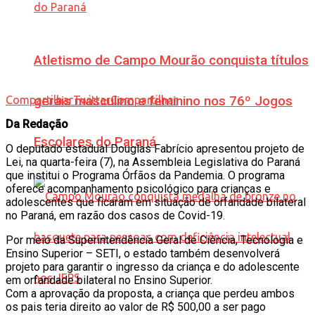
Atletismo de Campo Mourão conquista títulos
Compartilhar
Twittar
Compartilhar
gerais masculino e feminino nos 76º Jogos
Da Redação
Escolares do Paraná
O deputado estadual Douglas Fabrício apresentou projeto de
Lei, na quarta-feira (7), na Assembleia Legislativa do Paraná
que institui o Programa Órfãos da Pandemia. O programa
oferece acompanhamento psicológico para crianças e
adolescentes que ficaram em situação de orfandade bilateral
no Paraná, em razão dos casos de Covid-19.
Por meio da Superintendência Geral de Ciência, Tecnologia e
Ensino Superior – SETI, o estado também desenvolverá
projeto para garantir o ingresso da criança e do adolescente
em orfandade bilateral no Ensino Superior.
Com a aprovação da proposta, a criança que perdeu ambos
os pais teria direito ao valor de R$ 500,00 a ser pago