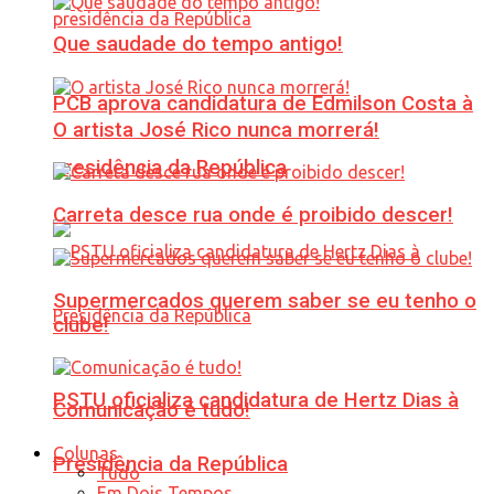
Que saudade do tempo antigo!
PCB aprova candidatura de Edmilson Costa à
O artista José Rico nunca morrerá!
presidência da República
Carreta desce rua onde é proibido descer!
Supermercados querem saber se eu tenho o
clube!
PSTU oficializa candidatura de Hertz Dias à
Comunicação é tudo!
Colunas
Presidência da República
Tudo
Em Dois Tempos