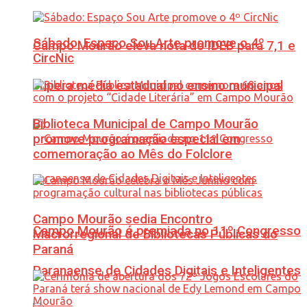
Sábado: Espaço Sou Arte promove o 4º
Campo Mourão eleva nota do IDEB para 7,1 e
CircNic
supera média estadual no ensino municipal
Biblioteca Municipal de Campo Mourão
promove programação especial em
comemoração ao Mês do Folclore
Campo Mourão sedia Encontro
Campo Mourão é premiada no 11º Congresso
Macrorregional de Bibliotecas Públicas do
Paraná
Paranaense de Cidades Digitais e Inteligentes