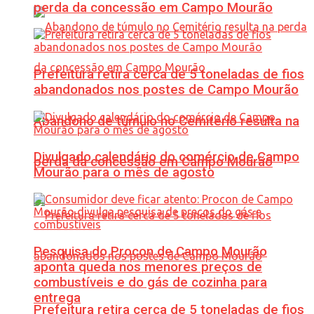
perda da concessão em Campo Mourão
Prefeitura retira cerca de 5 toneladas de fios
abandonados nos postes de Campo Mourão
Abandono de túmulo no Cemitério resulta na
Divulgado calendário do comércio de Campo
perda da concessão em Campo Mourão
Mourão para o mês de agosto
Pesquisa do Procon de Campo Mourão
aponta queda nos menores preços de
combustíveis e do gás de cozinha para
entrega
Prefeitura retira cerca de 5 toneladas de fios