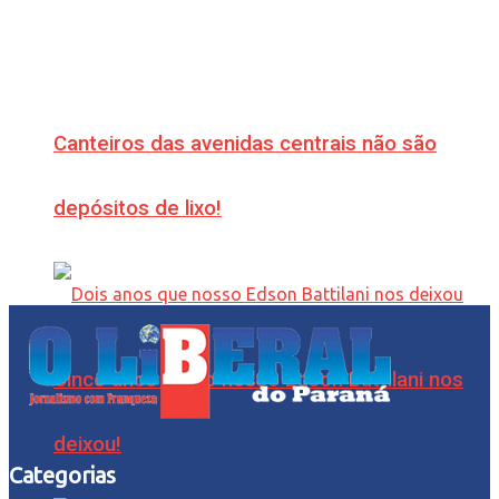
Canteiros das avenidas centrais não são
depósitos de lixo!
Cinco anos que o nosso Edson Battilani nos
deixou!
Categorias