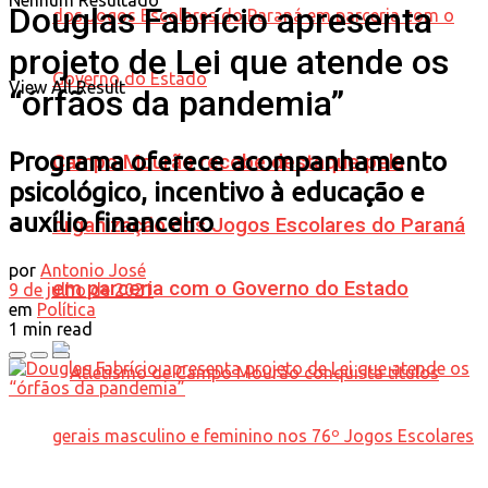
Nenhum Resultado
Douglas Fabrício apresenta
projeto de Lei que atende os
View All Result
“órfãos da pandemia”
Programa oferece acompanhamento
Campo Mourão recebe destaque pela
psicológico, incentivo à educação e
auxílio financeiro
organização dos Jogos Escolares do Paraná
por
Antonio José
em parceria com o Governo do Estado
9 de julho de 2021
em
Política
1 min read