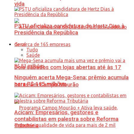
vida
PSTU oficializa candidatura de Hertz Dias à
Presidência da República
Geral
Tudo
Saúde
Dois sábados com lojas abertas até às 17
Ninguém acerta Mega-Sena; prêmio acumula
para R$ 165 milhões
horas em Campo Mourão
Acicam: Empresários, gestores e
contabilistas em palestra sobre Reforma
Tributária