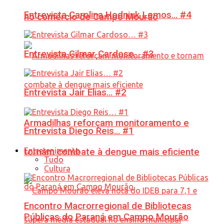
Entrevista Carolina Hodniuk Lemos… #4
no comércio de Campo Mourão
Entrevista Gilmar Cardoso… #3
Entrevista Jair Elias… #2
Armadilhas reforçam monitoramento e
Entrevista Diego Reis… #1
Entretenimento
tornam combate à dengue mais eficiente
Tudo
Cultura
Encontro Macrorregional de Bibliotecas
Públicas do Paraná em Campo Mourão