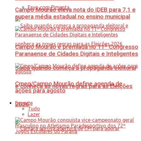
Favo com Pimenta
Campo Mourão eleva nota do IDEB para 7,1 e
supera média estadual no ensino municipal
Campo Mourão é premiada no 11º Congresso
Paranaense de Cidades Digitais e Inteligentes
Saiba quando começa a propaganda eleitoral
Cmeg/Campo Mourão define agenda de
e conheça as novas regras para as Eleições
ações para agosto
Esporte
2026
Tudo
Lazer