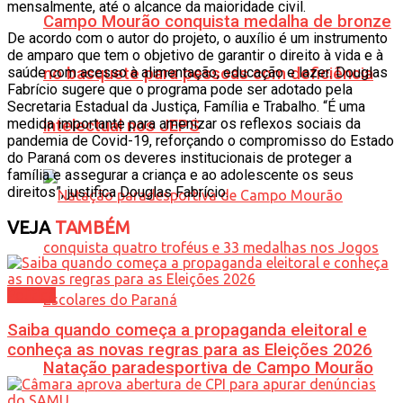
mensalmente, até o alcance da maioridade civil.
Campo Mourão conquista medalha de bronze
De acordo com o autor do projeto, o auxílio é um instrumento
de amparo que tem o objetivo de garantir o direito à vida e à
saúde com acesso à alimentação, educação e lazer. Douglas
no basquete para pessoas com deficiência
Fabrício sugere que o programa pode ser adotado pela
Secretaria Estadual da Justiça, Família e Trabalho. “É uma
medida importante para amenizar os reflexos sociais da
intelectual nos JEPS
pandemia de Covid-19, reforçando o compromisso do Estado
do Paraná com os deveres institucionais de proteger a
família e assegurar a criança e ao adolescente os seus
direitos”, justifica Douglas Fabrício.
VEJA
TAMBÉM
Política
Saiba quando começa a propaganda eleitoral e
conheça as novas regras para as Eleições 2026
Natação paradesportiva de Campo Mourão