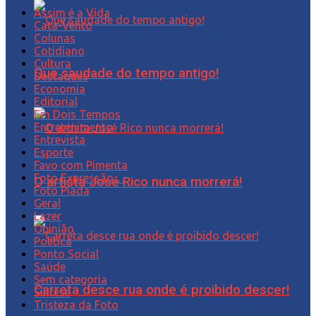
Assim é a Vida
Cata-Vento
Colunas
Cotidiano
Cultura
Que saudade do tempo antigo!
Destaques
Economia
Editorial
Em Dois Tempos
Entretenimento
Entrevista
Esporte
Favo com Pimenta
Foto Expressão…
O artista José Rico nunca morrerá!
Foto Piada
Geral
Lazer
Opinião
Política
Ponto Social
Saúde
Sem categoria
Carreta desce rua onde é proibido descer!
Síntese
Tristeza da Foto