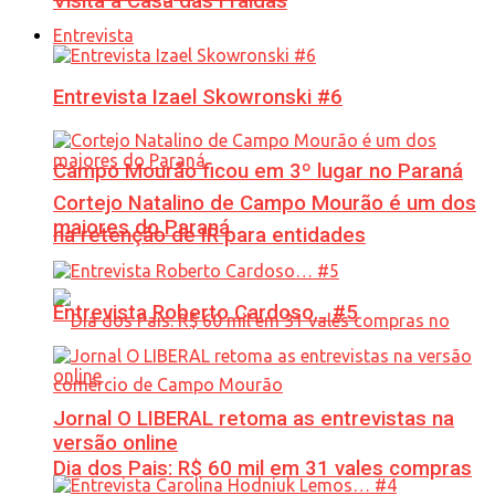
Visita à Casa das Fraldas
Entrevista
Entrevista Izael Skowronski #6
Campo Mourão ficou em 3º lugar no Paraná
Cortejo Natalino de Campo Mourão é um dos
maiores do Paraná
na retenção de IR para entidades
Entrevista Roberto Cardoso… #5
Jornal O LIBERAL retoma as entrevistas na
versão online
Dia dos Pais: R$ 60 mil em 31 vales compras