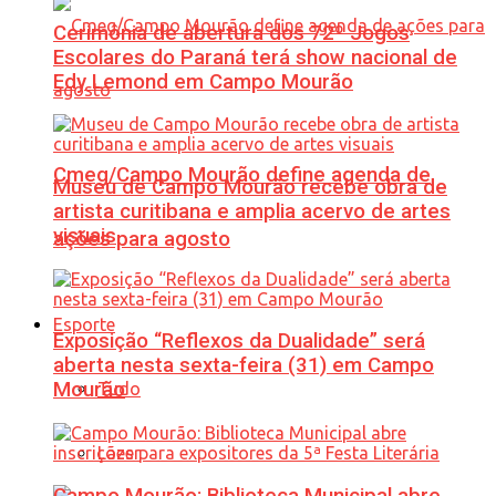
Cerimônia de abertura dos 72º Jogos
Escolares do Paraná terá show nacional de
Edy Lemond em Campo Mourão
Cmeg/Campo Mourão define agenda de
Museu de Campo Mourão recebe obra de
artista curitibana e amplia acervo de artes
visuais
ações para agosto
Esporte
Exposição “Reflexos da Dualidade” será
aberta nesta sexta-feira (31) em Campo
Mourão
Tudo
Lazer
Campo Mourão: Biblioteca Municipal abre