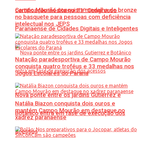
Campo Mourão conquista medalha de bronze
certificação inédita no 11º Congresso
no basquete para pessoas com deficiência
intelectual nos JEPS
Paranaense de Cidades Digitais e Inteligentes
Natação paradesportiva de Campo Mourão
conquista quatro troféus e 33 medalhas nos
Jogos Escolares do Paraná
Nova ponte entre os jardins Gutierrez e
Natália Biazon conquista dois ouros e
mantém Campo Mourão em destaque no
Botânico entra em fase de execução dos
xadrez paranaense
acessos