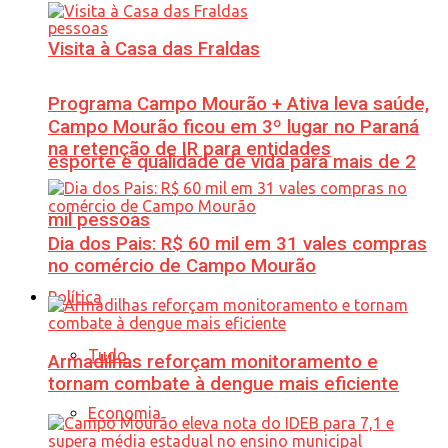
Visita à Casa das Fraldas
Programa Campo Mourão + Ativa leva saúde,
Campo Mourão ficou em 3º lugar no Paraná
na retenção de IR para entidades
esporte e qualidade de vida para mais de 2
mil pessoas
Dia dos Pais: R$ 60 mil em 31 vales compras
no comércio de Campo Mourão
Política
Tudo
Armadilhas reforçam monitoramento e
tornam combate à dengue mais eficiente
Economia