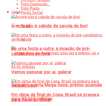
Foto Expressão...
Foto Piada
Geral
Ponto Social
Árvore não é cabide de sacola de lixo!
Tudo
Saúde
De uma festa a outra, a invasão de pré-
candidatos de fora!
Vamos passear por aí, galera!
Ninguém acerta Mega-Sena; prêmio acumula
Em clima de final de Copa, Brasil se prepara
para R$ 165 milhões
para noite do Oscar