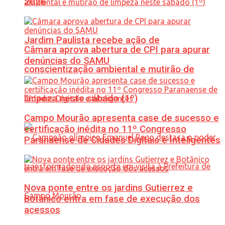
2026
Jardim Paulista recebe ação de
Câmara aprova abertura de CPI para apurar
denúncias do SAMU
conscientização ambiental e mutirão de
limpeza neste sábado (1º)
Campo Mourão apresenta case de sucesso e
certificação inédita no 11º Congresso
Paranaense de Cidades Digitais e Inteligentes
Nova ponte entre os jardins Gutierrez e
Botânico entra em fase de execução dos
acessos