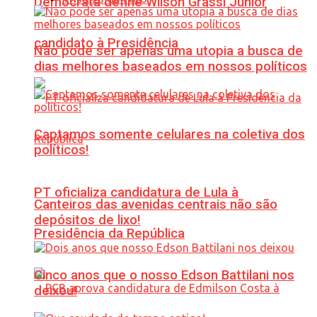
Democrata define Wilson Grassi Júnior
candidato à Presidência
Não pode ser apenas uma utopia a busca de
dias melhores baseados em nossos políticos
Captamos somente celulares na coletiva dos
políticos!
PT oficializa candidatura de Lula à
Canteiros das avenidas centrais não são
depósitos de lixo!
Presidência da República
Cinco anos que o nosso Edson Battilani nos
deixou!