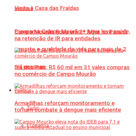
Visita à Casa das Fraldas
Programa Campo Mourão + Ativa leva saúde,
Campo Mourão ficou em 3º lugar no Paraná
na retenção de IR para entidades
esporte e qualidade de vida para mais de 2
mil pessoas
Dia dos Pais: R$ 60 mil em 31 vales compras
no comércio de Campo Mourão
Política
Armadilhas reforçam monitoramento e
Tudo
tornam combate à dengue mais eficiente
Economia