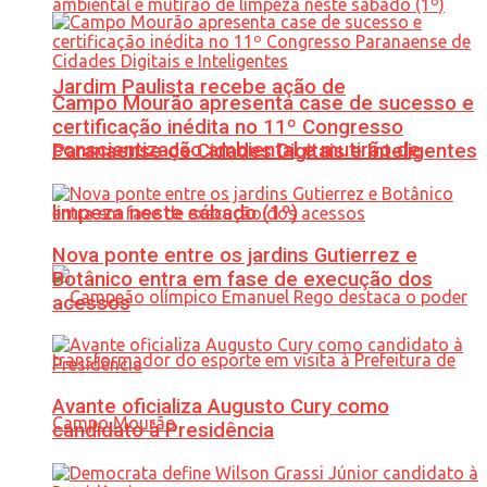
Jardim Paulista recebe ação de
Campo Mourão apresenta case de sucesso e
certificação inédita no 11º Congresso
conscientização ambiental e mutirão de
Paranaense de Cidades Digitais e Inteligentes
limpeza neste sábado (1º)
Nova ponte entre os jardins Gutierrez e
Botânico entra em fase de execução dos
acessos
Avante oficializa Augusto Cury como
candidato à Presidência