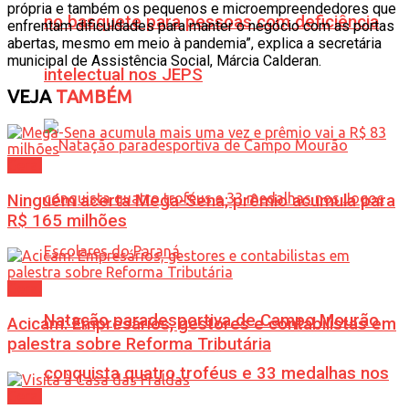
própria e também os pequenos e microempreendedores que
no basquete para pessoas com deficiência
enfrentam dificuldades para manter o negócio com as portas
abertas, mesmo em meio à pandemia”, explica a secretária
municipal de Assistência Social, Márcia Calderan.
intelectual nos JEPS
VEJA
TAMBÉM
Geral
Ninguém acerta Mega-Sena; prêmio acumula para
R$ 165 milhões
Geral
Natação paradesportiva de Campo Mourão
Acicam: Empresários, gestores e contabilistas em
palestra sobre Reforma Tributária
conquista quatro troféus e 33 medalhas nos
Geral