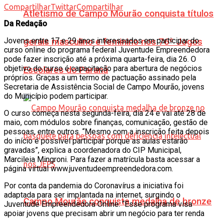
Compartilhar
Twittar
Compartilhar
Atletismo de Campo Mourão conquista títulos
Da Redação
Jovens entre 17 e 29 anos interessados em participar do
gerais masculino e feminino nos 76º Jogos
curso online do programa federal Juventude Empreendedora
pode fazer inscrição até a próxima quarta-feira, dia 26. O
objetivo do curso é capacitação para abertura de negócios
Escolares do Paraná
próprios. Graças a um termo de pactuação assinado pela
Secretaria de Assistência Social de Campo Mourão, jovens
do Município podem participar.
O curso começa nesta segunda-feira, dia 24 e vai até 28 de
maio, com módulos sobre finanças, comunicação, gestão de
pessoas, entre outros. “Mesmo com a inscrição feita depois
do início é possível participar porque as aulas estarão
gravadas”, explica a coordenadora do CIP Municipal,
Marcileia Mingroni. Para fazer a matrícula basta acessar a
página virtual www.juventudeempreendedora.com.
Por conta da pandemia do Coronavírus a iniciativa foi
adaptada para ser implantada na internet, surgindo o
Campo Mourão conquista medalha de bronze
Juventude Empreendedora Online. “Esse programa visa
apoiar jovens que precisam abrir um negócio para ter renda