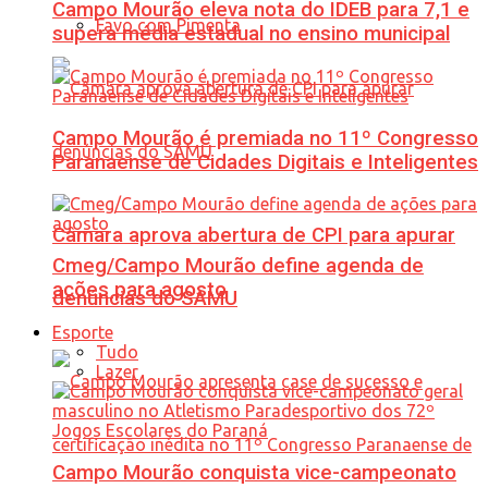
Campo Mourão eleva nota do IDEB para 7,1 e
Favo com Pimenta
supera média estadual no ensino municipal
Campo Mourão é premiada no 11º Congresso
Paranaense de Cidades Digitais e Inteligentes
Câmara aprova abertura de CPI para apurar
Cmeg/Campo Mourão define agenda de
ações para agosto
denúncias do SAMU
Esporte
Tudo
Lazer
Campo Mourão conquista vice-campeonato