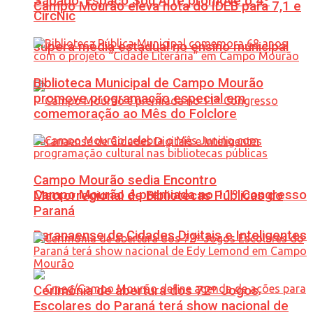
Sábado: Espaço Sou Arte promove o 4º
Campo Mourão eleva nota do IDEB para 7,1 e
CircNic
supera média estadual no ensino municipal
Biblioteca Municipal de Campo Mourão
promove programação especial em
comemoração ao Mês do Folclore
Campo Mourão sedia Encontro
Campo Mourão é premiada no 11º Congresso
Macrorregional de Bibliotecas Públicas do
Paraná
Paranaense de Cidades Digitais e Inteligentes
Cerimônia de abertura dos 72º Jogos
Escolares do Paraná terá show nacional de