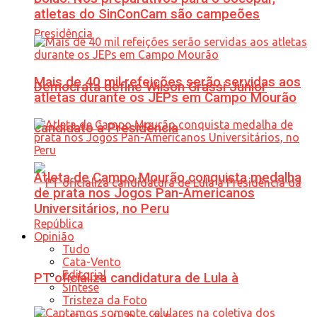
atletas do SinConCam são campeões
Mais de 40 mil refeições serão servidas aos
Democrata define Wilson Grassi Júnior
atletas durante os JEPs em Campo Mourão
candidato à Presidência
Atleta de Campo Mourão conquista medalha
de prata nos Jogos Pan-Americanos
Universitários, no Peru
Opinião
Tudo
Cata-Vento
Editorial
PT oficializa candidatura de Lula à
Síntese
Tristeza da Foto