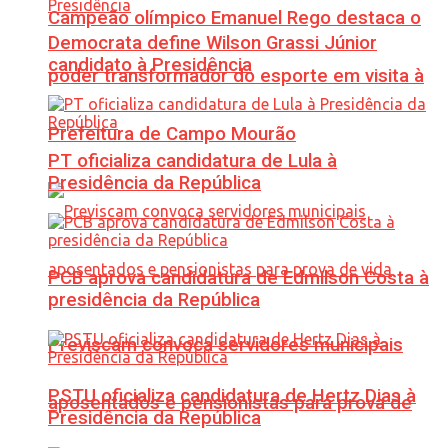
Campeão olímpico Emanuel Rego destaca o
Democrata define Wilson Grassi Júnior
candidato à Presidência
poder transformador do esporte em visita à
Prefeitura de Campo Mourão
PT oficializa candidatura de Lula à
Presidência da República
PCB aprova candidatura de Edmilson Costa à
presidência da República
Previscam convoca servidores municipais
PSTU oficializa candidatura de Hertz Dias à
aposentados e pensionistas para prova de
Presidência da República