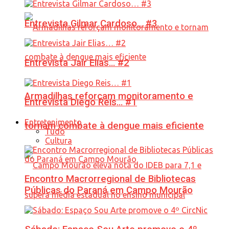
Entrevista Gilmar Cardoso… #3
Entrevista Jair Elias… #2
Armadilhas reforçam monitoramento e
Entrevista Diego Reis… #1
Entretenimento
tornam combate à dengue mais eficiente
Tudo
Cultura
Encontro Macrorregional de Bibliotecas
Públicas do Paraná em Campo Mourão