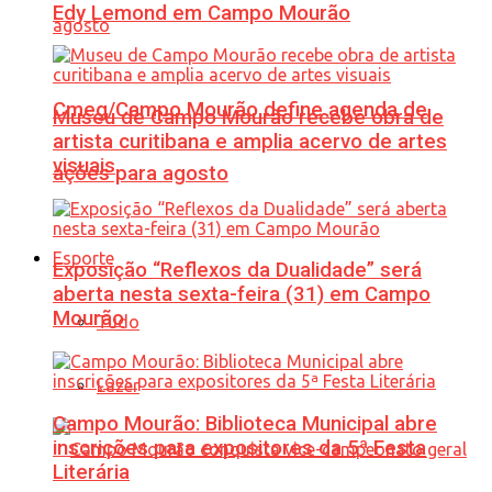
Edy Lemond em Campo Mourão
Cmeg/Campo Mourão define agenda de
Museu de Campo Mourão recebe obra de
artista curitibana e amplia acervo de artes
visuais
ações para agosto
Esporte
Exposição “Reflexos da Dualidade” será
aberta nesta sexta-feira (31) em Campo
Mourão
Tudo
Lazer
Campo Mourão: Biblioteca Municipal abre
inscrições para expositores da 5ª Festa
Literária