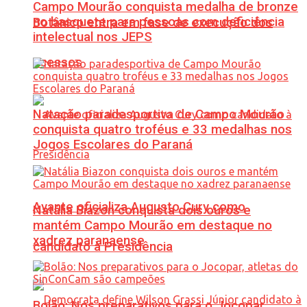
Campo Mourão conquista medalha de bronze
no basquete para pessoas com deficiência
Botânico entra em fase de execução dos
intelectual nos JEPS
acessos
Natação paradesportiva de Campo Mourão
conquista quatro troféus e 33 medalhas nos
Jogos Escolares do Paraná
Avante oficializa Augusto Cury como
Natália Biazon conquista dois ouros e
mantém Campo Mourão em destaque no
xadrez paranaense
candidato à Presidência
Bolão: Nos preparativos para o Jocopar,