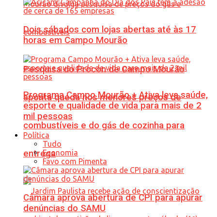
Dois sábados com lojas abertas até às 17
horas em Campo Mourão
Pesquisa do Procon de Campo Mourão
Programa Campo Mourão + Ativa leva saúde,
aponta queda nos menores preços de
esporte e qualidade de vida para mais de 2
mil pessoas
combustíveis e do gás de cozinha para
Política
Tudo
Economia
entrega
Favo com Pimenta
Câmara aprova abertura de CPI para apurar
denúncias do SAMU