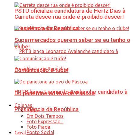
PSTU oficializa candidatura de Hertz Dias à
Carreta desce rua onde é proibido descer!
Presidência da República
Supermercados querem saber se eu tenho o
clube!
Comunicação é tudo!
PRTB lança Leonardo Avalanche candidato à
Do panetone ao ovo de Páscoa
Colunas
Presidência da República
Tudo
Em Dois Tempos
Foto Expressão...
Foto Piada
Ponto Social
Geral