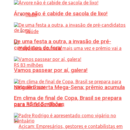
Árvore não é cabide de sacola de lixo!
Tudo
Saúde
De uma festa a outra, a invasão de pré-
candidatos de fora!
Vamos passear por aí, galera!
Ninguém acerta Mega-Sena; prêmio acumula
Em clima de final de Copa, Brasil se prepara
para R$ 165 milhões
para noite do Oscar