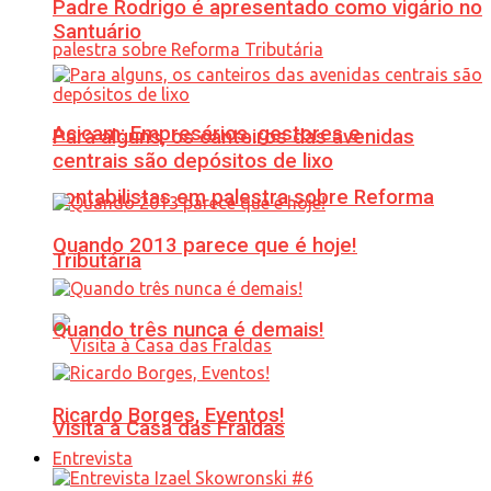
Padre Rodrigo é apresentado como vigário no
Santuário
Acicam: Empresários, gestores e
Para alguns, os canteiros das avenidas
centrais são depósitos de lixo
contabilistas em palestra sobre Reforma
Quando 2013 parece que é hoje!
Tributária
Quando três nunca é demais!
Ricardo Borges, Eventos!
Visita à Casa das Fraldas
Entrevista