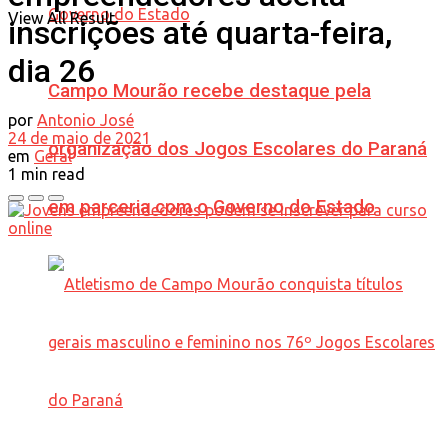
View All Result
inscrições até quarta-feira,
dia 26
Campo Mourão recebe destaque pela
por
Antonio José
24 de maio de 2021
organização dos Jogos Escolares do Paraná
em
Geral
1 min read
em parceria com o Governo do Estado