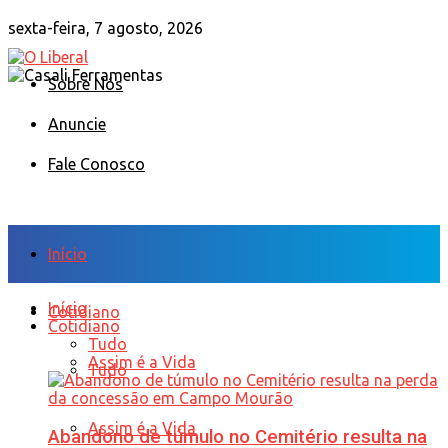
sexta-feira, 7 agosto, 2026
Sobre Nós
Anuncie
Fale Conosco
Início
Início
Cotidiano
Cotidiano
Tudo
Assim é a Vida
Tudo
Assim é a Vida
Abandono de túmulo no Cemitério resulta na