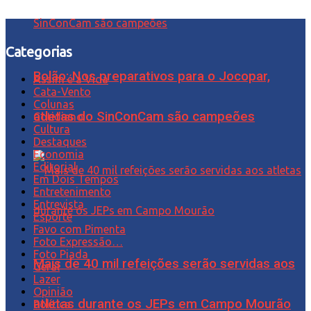
Categorias
Bolão: Nos preparativos para o Jocopar,
Assim é a Vida
Cata-Vento
Colunas
atletas do SinConCam são campeões
Cotidiano
Cultura
Destaques
Economia
Editorial
Em Dois Tempos
Entretenimento
Entrevista
Esporte
Favo com Pimenta
Foto Expressão…
Foto Piada
Mais de 40 mil refeições serão servidas aos
Geral
Lazer
Opinião
atletas durante os JEPs em Campo Mourão
Política