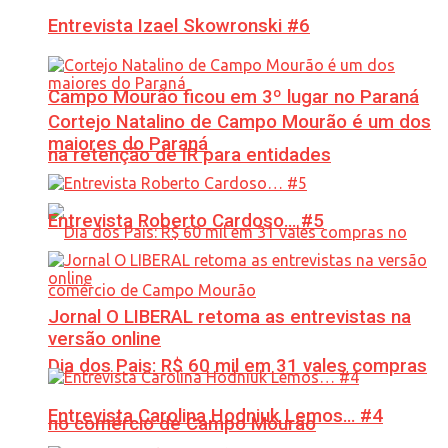
Entrevista Izael Skowronski #6
Campo Mourão ficou em 3º lugar no Paraná
Cortejo Natalino de Campo Mourão é um dos
maiores do Paraná
na retenção de IR para entidades
Entrevista Roberto Cardoso… #5
Jornal O LIBERAL retoma as entrevistas na
versão online
Dia dos Pais: R$ 60 mil em 31 vales compras
Entrevista Carolina Hodniuk Lemos… #4
no comércio de Campo Mourão