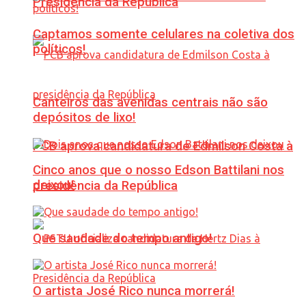
Presidência da República
Captamos somente celulares na coletiva dos
políticos!
Canteiros das avenidas centrais não são
depósitos de lixo!
PCB aprova candidatura de Edmilson Costa à
Cinco anos que o nosso Edson Battilani nos
deixou!
presidência da República
Que saudade do tempo antigo!
O artista José Rico nunca morrerá!