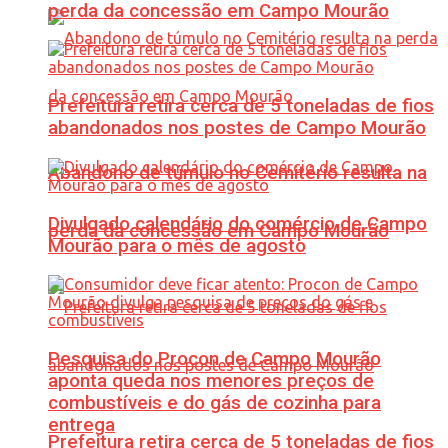
perda da concessão em Campo Mourão
Prefeitura retira cerca de 5 toneladas de fios
abandonados nos postes de Campo Mourão
Abandono de túmulo no Cemitério resulta na
Divulgado calendário do comércio de Campo
perda da concessão em Campo Mourão
Mourão para o mês de agosto
Pesquisa do Procon de Campo Mourão
aponta queda nos menores preços de
combustíveis e do gás de cozinha para
entrega
Prefeitura retira cerca de 5 toneladas de fios