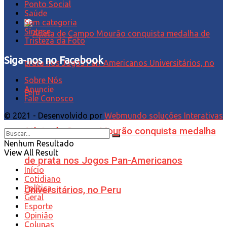
Ponto Social
Saúde
Sem categoria
Síntese
Tristeza da Foto
Siga-nos no Facebook
Sobre Nós
Anuncie
Fale Conosco
© 2021 - Desenvolvido por
Webmundo soluções Interativas
Atleta de Campo Mourão conquista medalha
Nenhum Resultado
View All Result
de prata nos Jogos Pan-Americanos
Início
Cotidiano
Política
Universitários, no Peru
Geral
Esporte
Opinião
Colunas