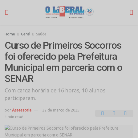
Home
Geral
Saúde
Curso de Primeiros Socorros
foi oferecido pela Prefeitura
Municipal em parceria com o
SENAR
Com carga horária de 16 horas, 10 alunos
participaram.
por
Assessoria
22 de março de 2025
1 min read