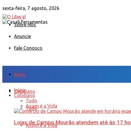
sexta-feira, 7 agosto, 2026
Sobre Nós
Anuncie
Fale Conosco
Início
Início
Cotidiano
Cotidiano
Tudo
Assim é a Vida
Tudo
Lojas de Campo Mourão atendem até às 17 ho
Assim é a Vida