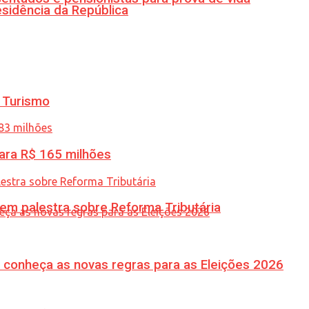
esidência da República
 Turismo
ara R$ 165 milhões
 em palestra sobre Reforma Tributária
 conheça as novas regras para as Eleições 2026