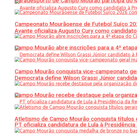
Paradesporto de Campo Mourão participa do M
Campeonato Mourãoense de Futebol Suíço 20
Avante oficializa Augusto Cury como candidato
Campo Mourão abre inscrições para a 4ª etapa 
Campo Mourão conquista vice-campeonato gera
Democrata define Wilson Grassi Júnior candida
Campo Mourão recebe destaque pela organiza
Atletismo de Campo Mourão conquista títulos 
PT oficializa candidatura de Lula à Presidência