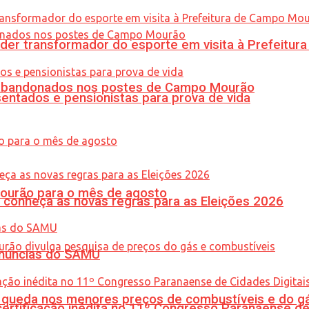
er transformador do esporte em visita à Prefeitu
os abandonados nos postes de Campo Mourão
entados e pensionistas para prova de vida
Mourão para o mês de agosto
 conheça as novas regras para as Eleições 2026
enúncias do SAMU
queda nos menores preços de combustíveis e do gá
tificação inédita no 11º Congresso Paranaense de C