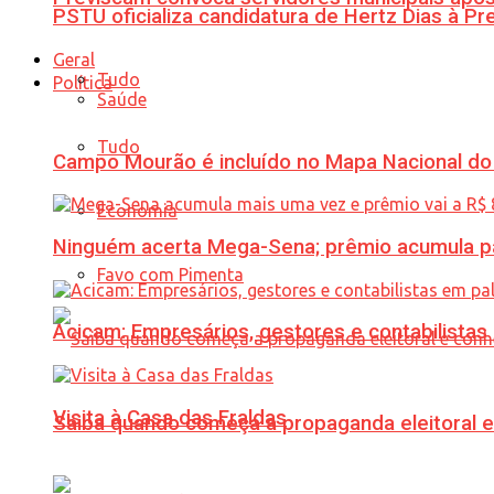
PSTU oficializa candidatura de Hertz Dias à Pr
Geral
Tudo
Política
Saúde
Tudo
Campo Mourão é incluído no Mapa Nacional do
Economia
Ninguém acerta Mega-Sena; prêmio acumula p
Favo com Pimenta
Acicam: Empresários, gestores e contabilistas
Visita à Casa das Fraldas
Saiba quando começa a propaganda eleitoral e