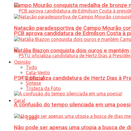
Campo Mourão conquista medalha de bronze no
Natação paradesportiva de Campo Mourão conq
PCB aprova candidatura de Edmilson Costa à p
Natália Biazon conquista dois ouros e mant
Opinião
Tudo
Cata-Vento
PSTU oficializa candidatura de Hertz Dias à Pr
Editorial
Síntese
Tristeza da Foto
Geral
A confusão do tempo silenciada em uma poesi
Tudo
Não pode ser apenas uma utopia a busca de d