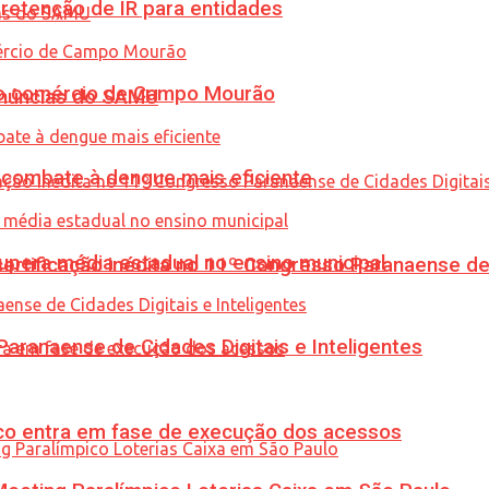
retenção de IR para entidades
 no comércio de Campo Mourão
enúncias do SAMU
combate à dengue mais eficiente
upera média estadual no ensino municipal
tificação inédita no 11º Congresso Paranaense de C
ranaense de Cidades Digitais e Inteligentes
nico entra em fase de execução dos acessos