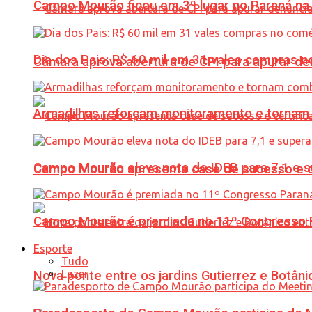
Campo Mourão ficou em 3º lugar no Paraná na 
Dia dos Pais: R$ 60 mil em 31 vales compras
Câmara aprova abertura de CPI para apurar d
Armadilhas reforçam monitoramento e tornam 
Campo Mourão eleva nota do IDEB para 7,1 e s
Campo Mourão apresenta case de sucesso e cer
Campo Mourão é premiada no 11º Congresso Pa
Esporte
Tudo
Lazer
Nova ponte entre os jardins Gutierrez e Botâ