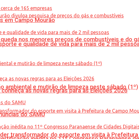
oras em Campo Mourão
queda nos menores preços de combustíveis e do gá
porte e qualidade de vida para mais de 2 mil pesso
ão ambiental e mutirão de limpeza neste sábado (1º)
 conheça as novas regras para as Eleições 2026
enúncias do SAMU
er transformador do esporte em visita à Prefeitu
tificação inédita no 11º Congresso Paranaense de C