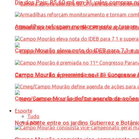
Dia dos Pais: R$ 60 mil em 31 vales compras
Armadilhas reforçam monitoramento e tornam 
Câmara aprova abertura de CPI para apurar d
Campo Mourão eleva nota do IDEB para 7,1 e s
Campo Mourão é premiada no 11º Congresso Pa
Campo Mourão apresenta case de sucesso e cer
Cmeg/Campo Mourão define agenda de ações 
Esporte
Tudo
Lazer
Nova ponte entre os jardins Gutierrez e Botâ