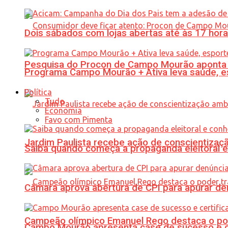
Dois sábados com lojas abertas até às 17 h
Pesquisa do Procon de Campo Mourão aponta 
Programa Campo Mourão + Ativa leva saúde, es
Política
Tudo
Economia
Favo com Pimenta
Jardim Paulista recebe ação de conscientizaç
Saiba quando começa a propaganda eleitoral e
Câmara aprova abertura de CPI para apurar d
Campeão olímpico Emanuel Rego destaca o pod
Campo Mourão apresenta case de sucesso e cer