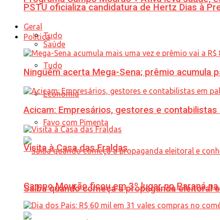
PSTU oficializa candidatura de Hertz Dias à Pr
Geral
Tudo
Política
Saúde
Tudo
Ninguém acerta Mega-Sena; prêmio acumula p
Economia
Acicam: Empresários, gestores e contabilistas
Favo com Pimenta
Visita à Casa das Fraldas
Campo Mourão ficou em 3º lugar no Paraná na 
Saiba quando começa a propaganda eleitoral e