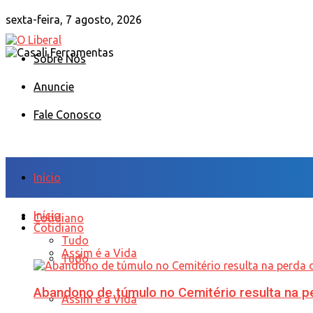
sexta-feira, 7 agosto, 2026
Sobre Nós
Anuncie
Fale Conosco
Início
Início
Cotidiano
Cotidiano
Tudo
Assim é a Vida
Tudo
Abandono de túmulo no Cemitério resulta na
Assim é a Vida