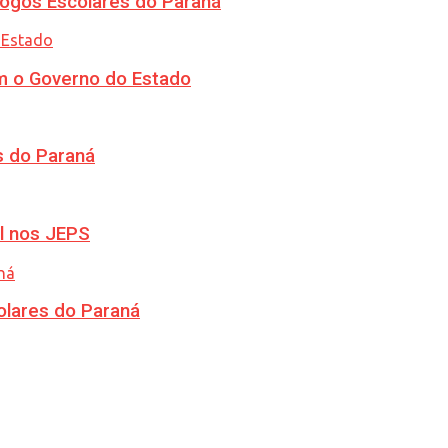
ogos Escolares do Paraná
m o Governo do Estado
s do Paraná
l nos JEPS
olares do Paraná