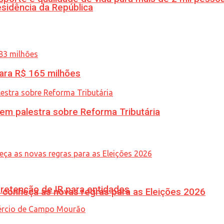
esidência da República
ara R$ 165 milhões
 em palestra sobre Reforma Tributária
retenção de IR para entidades
 conheça as novas regras para as Eleições 2026