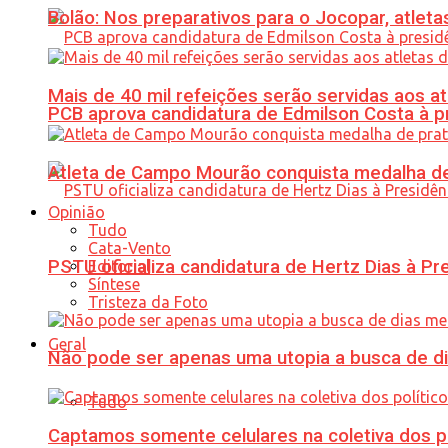
Bolão: Nos preparativos para o Jocopar, atl
Mais de 40 mil refeições serão servidas aos 
PCB aprova candidatura de Edmilson Costa à p
Atleta de Campo Mourão conquista medalha de
Opinião
Tudo
Cata-Vento
PSTU oficializa candidatura de Hertz Dias à Pr
Editorial
Síntese
Tristeza da Foto
Geral
Não pode ser apenas uma utopia a busca de d
Tudo
Captamos somente celulares na coletiva dos po