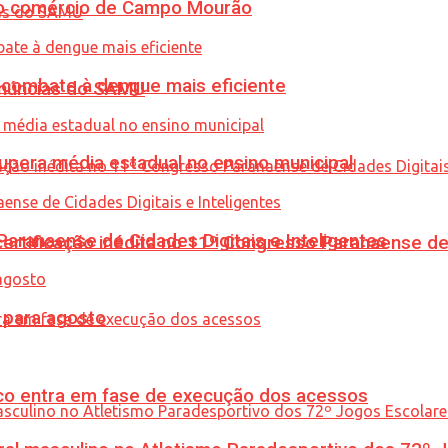
 no comércio de Campo Mourão
combate à dengue mais eficiente
enúncias do SAMU
upera média estadual no ensino municipal
ranaense de Cidades Digitais e Inteligentes
tificação inédita no 11º Congresso Paranaense de C
para agosto
nico entra em fase de execução dos acessos