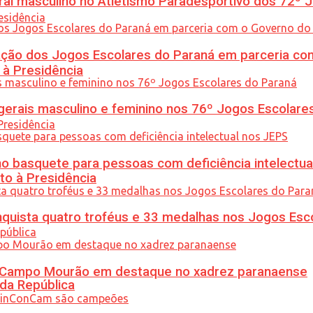
l masculino no Atletismo Paradesportivo dos 72º J
ção dos Jogos Escolares do Paraná em parceria co
 à Presidência
gerais masculino e feminino nos 76º Jogos Escolare
 basquete para pessoas com deficiência intelectua
to à Presidência
uista quatro troféus e 33 medalhas nos Jogos Esc
ém Campo Mourão em destaque no xadrez paranaense
 da República