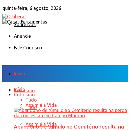
quinta-feira, 6 agosto, 2026
Sobre Nós
Anuncie
Fale Conosco
Início
Início
Cotidiano
Cotidiano
Tudo
Assim é a Vida
Tudo
Assim é a Vida
Abandono de túmulo no Cemitério resulta na