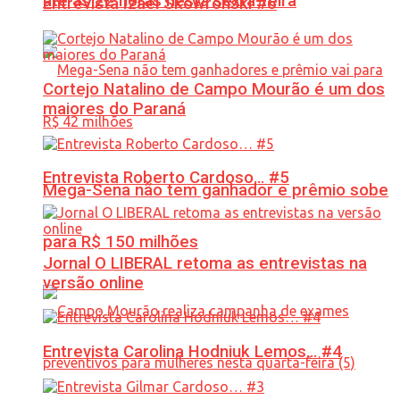
até às 22 horas nesta sexta-feira
Entrevista Izael Skowronski #6
Cortejo Natalino de Campo Mourão é um dos
maiores do Paraná
Entrevista Roberto Cardoso… #5
Mega-Sena não tem ganhador e prêmio sobe
para R$ 150 milhões
Jornal O LIBERAL retoma as entrevistas na
versão online
Entrevista Carolina Hodniuk Lemos… #4