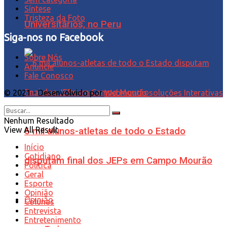
Síntese
Tristeza da Foto
Universitários, no Peru
Siga-nos no Facebook
Sobre Nós
Anuncie
Fale Conosco
© 2021 - Desenvolvido por
Webmundo soluções Interativas
Nenhum Resultado
View All Result
6 mil alunos-atletas de todo o Estado
Início
Cotidiano
disputam final dos JEPs em Campo Mourão
Política
Geral
Esporte
Opinião
Opinião
Colunas
Entrevista
Entretenimento