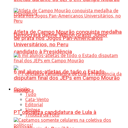
Atleta de Campo Mourão conquista medalha
Democrata define Wilson Grassi Júnior
de prata nos Jogos Pan-Americanos
Universitários, no Peru
candidato à Presidência
6 mil alunos-atletas de todo o Estado
disputam final dos JEPs em Campo Mourão
Opinião
Tudo
Cata-Vento
Editorial
Síntese
PT oficializa candidatura de Lula à
Tristeza da Foto