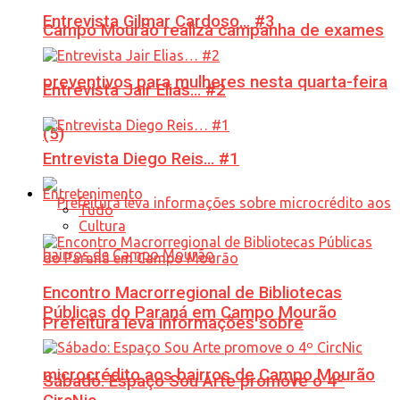
Entrevista Gilmar Cardoso… #3
Campo Mourão realiza campanha de exames
preventivos para mulheres nesta quarta-feira
Entrevista Jair Elias… #2
(5)
Entrevista Diego Reis… #1
Entretenimento
Tudo
Cultura
Encontro Macrorregional de Bibliotecas
Públicas do Paraná em Campo Mourão
Prefeitura leva informações sobre
microcrédito aos bairros de Campo Mourão
Sábado: Espaço Sou Arte promove o 4º