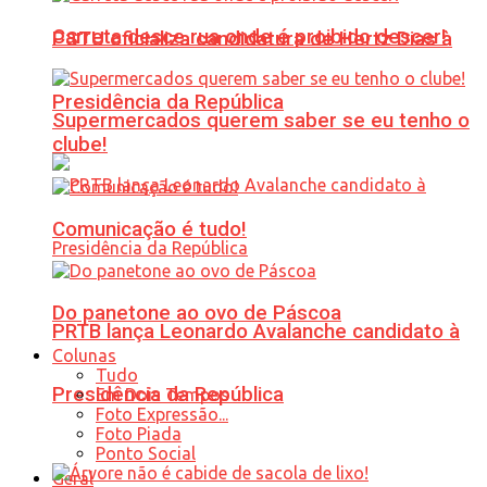
Carreta desce rua onde é proibido descer!
PSTU oficializa candidatura de Hertz Dias à
Presidência da República
Supermercados querem saber se eu tenho o
clube!
Comunicação é tudo!
Do panetone ao ovo de Páscoa
PRTB lança Leonardo Avalanche candidato à
Colunas
Tudo
Presidência da República
Em Dois Tempos
Foto Expressão...
Foto Piada
Ponto Social
Geral