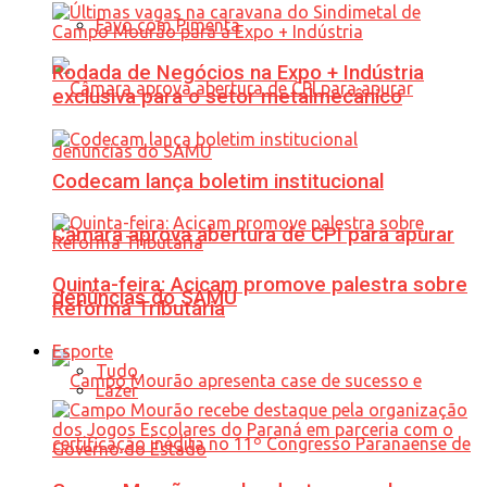
Favo com Pimenta
Rodada de Negócios na Expo + Indústria
exclusiva para o setor metalmecânico
Codecam lança boletim institucional
Câmara aprova abertura de CPI para apurar
Quinta-feira: Acicam promove palestra sobre
denúncias do SAMU
Reforma Tributária
Esporte
Tudo
Lazer