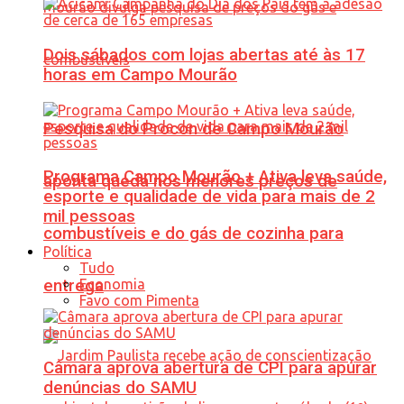
Dois sábados com lojas abertas até às 17
horas em Campo Mourão
Pesquisa do Procon de Campo Mourão
Programa Campo Mourão + Ativa leva saúde,
aponta queda nos menores preços de
esporte e qualidade de vida para mais de 2
mil pessoas
combustíveis e do gás de cozinha para
Política
Tudo
Economia
entrega
Favo com Pimenta
Câmara aprova abertura de CPI para apurar
denúncias do SAMU