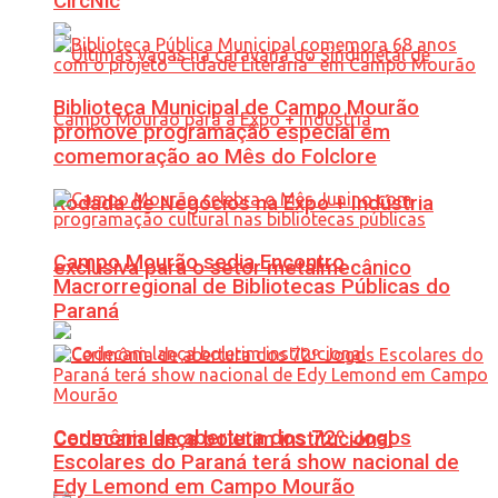
CircNic
Biblioteca Municipal de Campo Mourão
promove programação especial em
comemoração ao Mês do Folclore
Rodada de Negócios na Expo + Indústria
Campo Mourão sedia Encontro
exclusiva para o setor metalmecânico
Macrorregional de Bibliotecas Públicas do
Paraná
Cerimônia de abertura dos 72º Jogos
Codecam lança boletim institucional
Escolares do Paraná terá show nacional de
Edy Lemond em Campo Mourão