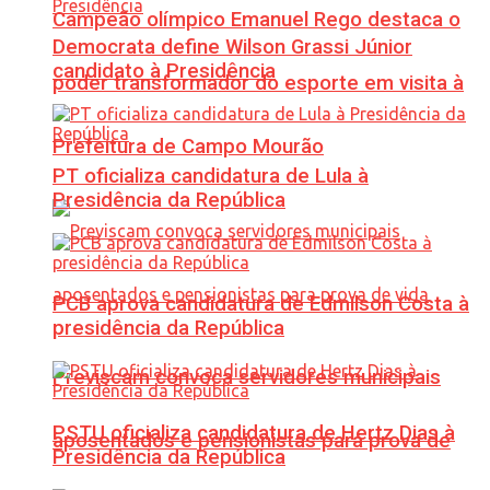
Campeão olímpico Emanuel Rego destaca o
Democrata define Wilson Grassi Júnior
candidato à Presidência
poder transformador do esporte em visita à
Prefeitura de Campo Mourão
PT oficializa candidatura de Lula à
Presidência da República
PCB aprova candidatura de Edmilson Costa à
presidência da República
Previscam convoca servidores municipais
PSTU oficializa candidatura de Hertz Dias à
aposentados e pensionistas para prova de
Presidência da República