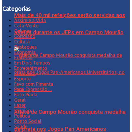
Categorias
Mais de 40 mil refeições serão servidas aos
Assim é a Vida
Cata-Vento
Colunas
atletas durante os JEPs em Campo Mourão
Cotidiano
Cultura
Destaques
Economia
Editorial
Em Dois Tempos
Entretenimento
Entrevista
Esporte
Favo com Pimenta
Foto Expressão…
Foto Piada
Geral
Lazer
Opinião
Atleta de Campo Mourão conquista medalha
Política
Ponto Social
Saúde
de prata nos Jogos Pan-Americanos
Sem categoria