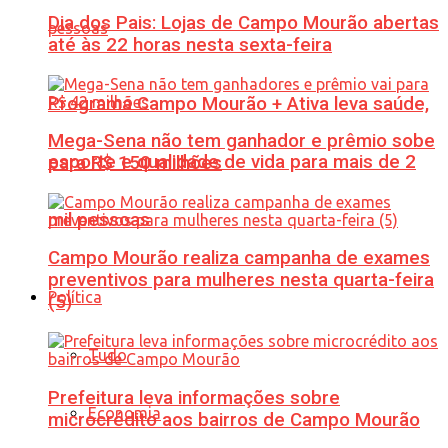
Dia dos Pais: Lojas de Campo Mourão abertas
até às 22 horas nesta sexta-feira
Programa Campo Mourão + Ativa leva saúde,
Mega-Sena não tem ganhador e prêmio sobe
esporte e qualidade de vida para mais de 2
para R$ 150 milhões
mil pessoas
Campo Mourão realiza campanha de exames
preventivos para mulheres nesta quarta-feira
Política
(5)
Tudo
Prefeitura leva informações sobre
Economia
microcrédito aos bairros de Campo Mourão