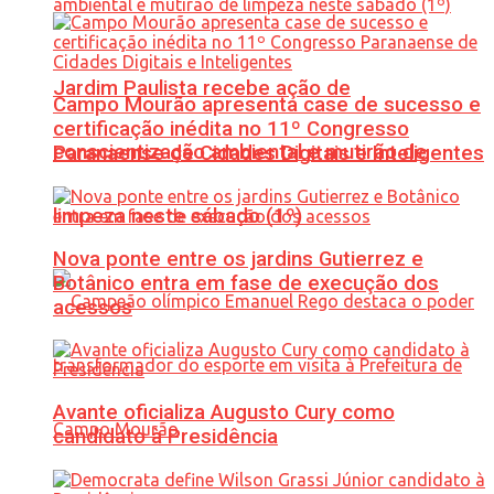
Jardim Paulista recebe ação de
Campo Mourão apresenta case de sucesso e
certificação inédita no 11º Congresso
conscientização ambiental e mutirão de
Paranaense de Cidades Digitais e Inteligentes
limpeza neste sábado (1º)
Nova ponte entre os jardins Gutierrez e
Botânico entra em fase de execução dos
acessos
Avante oficializa Augusto Cury como
candidato à Presidência