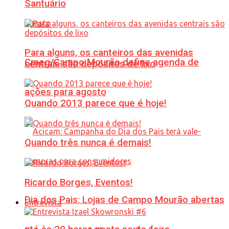
Santuário
Para alguns, os canteiros das avenidas
Cmeg/Campo Mourão define agenda de
centrais são depósitos de lixo
ações para agosto
Quando 2013 parece que é hoje!
Quando três nunca é demais!
Ricardo Borges, Eventos!
Dia dos Pais: Lojas de Campo Mourão abertas
Entrevista