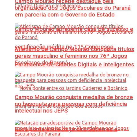
Campo Mourão recebe destaque pela
organização dos Jogos Escolares do Paraná
em parceria com o Governo do Estado
Campo Mourão apresenta case de sucesso e
certificação inédita no 11º Congresso
Atletismo de Campo Mourão conquista títulos
gerais masculino e feminino nos 76º Jogos
Escolares do Paraná
Paranaense de Cidades Digitais e Inteligentes
Campo Mourão conquista medalha de bronze
no basquete para pessoas com deficiência
intelectual nos JEPS
Nova ponte entre os jardins Gutierrez e