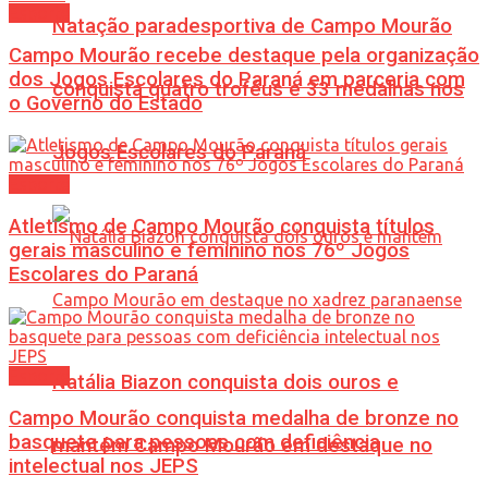
Esporte
Natação paradesportiva de Campo Mourão
Campo Mourão recebe destaque pela organização
dos Jogos Escolares do Paraná em parceria com
conquista quatro troféus e 33 medalhas nos
o Governo do Estado
Jogos Escolares do Paraná
Esporte
Atletismo de Campo Mourão conquista títulos
gerais masculino e feminino nos 76º Jogos
Escolares do Paraná
Esporte
Natália Biazon conquista dois ouros e
Campo Mourão conquista medalha de bronze no
basquete para pessoas com deficiência
mantém Campo Mourão em destaque no
intelectual nos JEPS