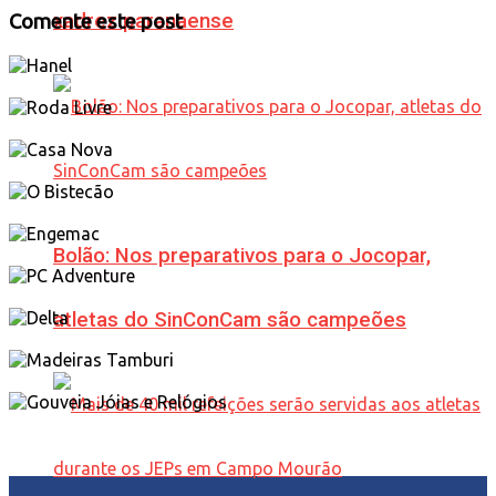
xadrez paranaense
Comente este post
Bolão: Nos preparativos para o Jocopar,
atletas do SinConCam são campeões