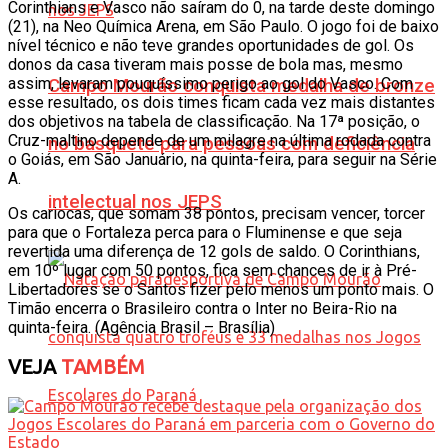
Corinthians e Vasco não saíram do 0, na tarde deste domingo
(21), na Neo Química Arena, em São Paulo. O jogo foi de baixo
nível técnico e não teve grandes oportunidades de gol. Os
donos da casa tiveram mais posse de bola mas, mesmo
assim, levaram pouquíssimo perigo ao gol do Vasco. Com
Campo Mourão conquista medalha de bronze
esse resultado, os dois times ficam cada vez mais distantes
dos objetivos na tabela de classificação. Na 17ª posição, o
Cruz-maltino depende de um milagre na última rodada contra
no basquete para pessoas com deficiência
o Goiás, em São Januário, na quinta-feira, para seguir na Série
A.
intelectual nos JEPS
Os cariocas, que somam 38 pontos, precisam vencer, torcer
para que o Fortaleza perca para o Fluminense e que seja
revertida uma diferença de 12 gols de saldo. O Corinthians,
em 10º lugar com 50 pontos, fica sem chances de ir à Pré-
Libertadores se o Santos fizer pelo menos um ponto mais. O
Timão encerra o Brasileiro contra o Inter no Beira-Rio na
quinta-feira. (Agência Brasil – Brasília)
VEJA
TAMBÉM