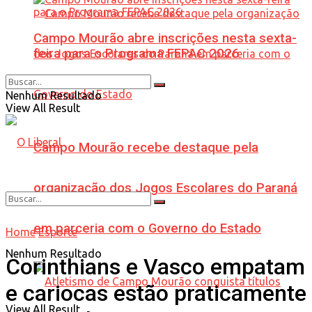
Campo Mourão abre inscrições nesta sexta-
feira para o Programa FEPAC 2026
Nenhum Resultado
View All Result
Campo Mourão recebe destaque pela
organização dos Jogos Escolares do Paraná
em parceria com o Governo do Estado
Home
Esporte
Nenhum Resultado
Corinthians e Vasco empatam
e cariocas estão praticamente
View All Result