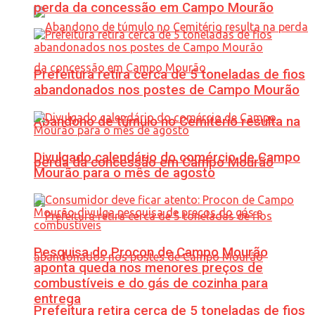
perda da concessão em Campo Mourão
Prefeitura retira cerca de 5 toneladas de fios
abandonados nos postes de Campo Mourão
Abandono de túmulo no Cemitério resulta na
Divulgado calendário do comércio de Campo
perda da concessão em Campo Mourão
Mourão para o mês de agosto
Pesquisa do Procon de Campo Mourão
aponta queda nos menores preços de
combustíveis e do gás de cozinha para
entrega
Prefeitura retira cerca de 5 toneladas de fios