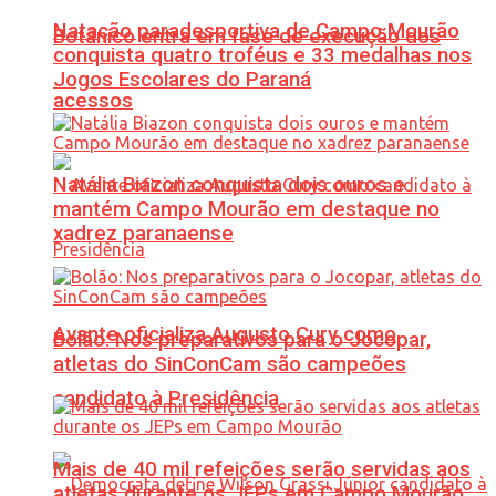
Natação paradesportiva de Campo Mourão
Botânico entra em fase de execução dos
conquista quatro troféus e 33 medalhas nos
Jogos Escolares do Paraná
acessos
Natália Biazon conquista dois ouros e
mantém Campo Mourão em destaque no
xadrez paranaense
Avante oficializa Augusto Cury como
Bolão: Nos preparativos para o Jocopar,
atletas do SinConCam são campeões
candidato à Presidência
Mais de 40 mil refeições serão servidas aos
atletas durante os JEPs em Campo Mourão