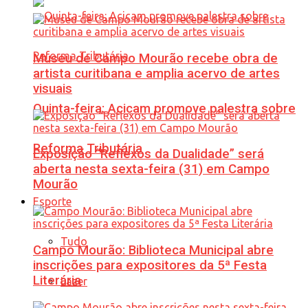
Museu de Campo Mourão recebe obra de
artista curitibana e amplia acervo de artes
visuais
Quinta-feira: Acicam promove palestra sobre
Reforma Tributária
Exposição “Reflexos da Dualidade” será
aberta nesta sexta-feira (31) em Campo
Mourão
Esporte
Tudo
Campo Mourão: Biblioteca Municipal abre
inscrições para expositores da 5ª Festa
Literária
Lazer