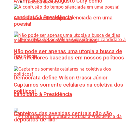
Avante oficializa Augusto Cury como
Tristeza da Foto
candidato à Presidência
A confusão do tempo silenciada em uma
poesia!
Não pode ser apenas uma utopia a busca de
dias melhores baseados em nossos políticos
Democrata define Wilson Grassi Júnior
Captamos somente celulares na coletiva dos
políticos!
candidato à Presidência
Canteiros das avenidas centrais não são
depósitos de lixo!