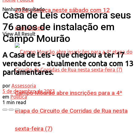
Nenhum Resultado
2026 começa neste sábado com 12
Casa de Leis comemora seus
76 anos de instalação em
confrontos
View All Result
Campo Mourão
A Casa de Leis - que chegou a ter 17
vereadores - atualmente conta com 13
parlamentares.
por
Assessoria
5 de dezembro de 2023
Campo Mourão abre inscrições para a 4ª
em
Política
1 min read
etapa do Circuito de Corridas de Rua nesta
sexta-feira (7)