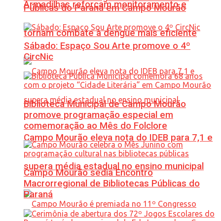
Armadilhas reforçam monitoramento e
Públicas do Paraná em Campo Mourão
tornam combate à dengue mais eficiente
Sábado: Espaço Sou Arte promove o 4º
CircNic
Biblioteca Municipal de Campo Mourão
promove programação especial em
comemoração ao Mês do Folclore
Campo Mourão eleva nota do IDEB para 7,1 e
supera média estadual no ensino municipal
Campo Mourão sedia Encontro
Macrorregional de Bibliotecas Públicas do
Paraná