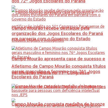
dos 72º Jogos Escolares do Paraná
Campo Mourão recebe destaque pela
organização dos Jogos Escolares do Paraná
em parceria com o Governo do Estado
Campo Mourão apresenta case de sucesso e
Atletismo de Campo Mourão conquista títulos
gerais masculino e feminino nos 76º Jogos
certificação inédita no 11º Congresso
Escolares do Paraná
Paranaense de Cidades Digitais e Inteligentes
Campo Mourão conquista medalha de bronze