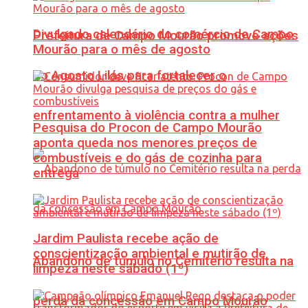
Divulgado calendário do comércio de Campo
Prefeitura de Campo Mourão promove ações
Mourão para o mês de agosto
do Agosto Lilás para fortalecer o
enfrentamento à violência contra a mulher
Pesquisa do Procon de Campo Mourão
aponta queda nos menores preços de
combustíveis e do gás de cozinha para
entrega
Jardim Paulista recebe ação de
conscientização ambiental e mutirão de
Abandono de túmulo no Cemitério resulta na
limpeza neste sábado (1º)
perda da concessão em Campo Mourão