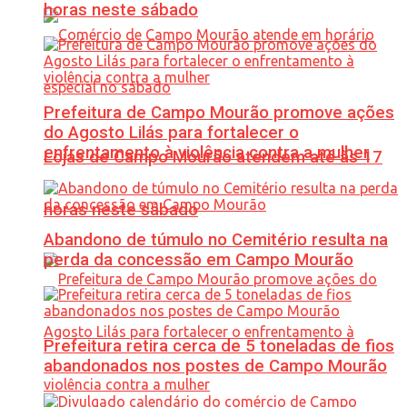
horas neste sábado
Prefeitura de Campo Mourão promove ações
do Agosto Lilás para fortalecer o
enfrentamento à violência contra a mulher
Lojas de Campo Mourão atendem até às 17
horas neste sábado
Abandono de túmulo no Cemitério resulta na
perda da concessão em Campo Mourão
Prefeitura retira cerca de 5 toneladas de fios
abandonados nos postes de Campo Mourão