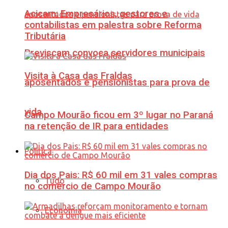
Acicam: Empresários, gestores e
contabilistas em palestra sobre Reforma
Tributária
Previscam convoca servidores municipais
Visita à Casa das Fraldas
aposentados e pensionistas para prova de
vida
Campo Mourão ficou em 3º lugar no Paraná
na retenção de IR para entidades
Política
Dia dos Pais: R$ 60 mil em 31 vales compras
Tudo
no comércio de Campo Mourão
Economia