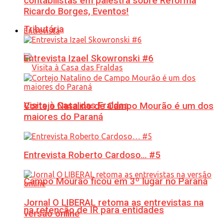
contabilistas em palestra sobre Reforma
Ricardo Borges, Eventos!
Tributária
Entrevista
Entrevista Izael Skowronski #6
Visita à Casa das Fraldas
Cortejo Natalino de Campo Mourão é um dos
maiores do Paraná
Entrevista Roberto Cardoso… #5
Campo Mourão ficou em 3º lugar no Paraná
Jornal O LIBERAL retoma as entrevistas na
na retenção de IR para entidades
versão online