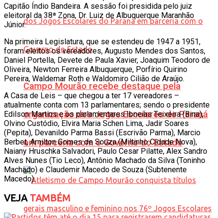
Capitão Índio Bandeira. A sessão foi presidida pelo juiz
eleitoral da 38ª Zona, Dr. Luiz de Albuquerque Maranhão
Júnior.
Na primeira Legislatura, que se estendeu de 1947 a 1951,
foram eleitos os vereadores, Augusto Mendes dos Santos,
Daniel Portella, Devete de Paula Xavier, Joaquim Teodoro de
Oliveira, Newton Ferreira Albuquerque, Porfírio Quirino
Pereira, Waldemar Roth e Waldomiro Cilião de Araújo.
Campo Mourão recebe destaque pela
A Casa de Leis – que chegou a ter 17 vereadores –
atualmente conta com 13 parlamentares; sendo o presidente
organização dos Jogos Escolares do Paraná
Edilson Martins e os parlamentares Ibneias Teixeira (Bina),
Olvino Custódio, Elvira Maria Schen Lima, Jadir Soares
(Pepita), Devanildo Parma Bassi (Escrivão Parma), Marcio
Berbet, Amilton Gomes de Souza (Miltinho Cidade Nova),
em parceria com o Governo do Estado
Naiany Hruschka Salvadori, Paulo Cesar Pilatte, Alex Sandro
Alves Nunes (Tio Leco), Antônio Machado da Silva (Toninho
Machado) e Claudemir Macedo de Souza (Subtenente
Macedo).
VEJA
TAMBÉM