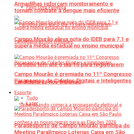
Armadilhas reforçam monitoramento e
Favo com Pimenta
tornam combate à dengue mais eficiente
Campo Mourão eleva nota do IDEB para 7,1 e
supera média estadual no ensino municipal
Partidos têm até o dia 15 para registrarem
Campo Mourão é premiada no 11º Congresso
Paranaense de Cidades Digitais e Inteligentes
candidaturas nos tribunais
Esporte
Tudo
Lazer
Paradesporto de Campo Mourão participa do
Meeting Paralímpico Loterias Caixa em São