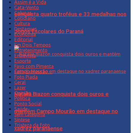
Assim é a Vida
Cata-Vento
Colunas
conquista quatro troféus e 33 medalhas nos
Cotidiano
Cultura
Destaques
Jogos Escolares do Paraná
Economia
Editorial
Em Dois Tempos
Entretenimento
Entrevista
Esporte
Favo com Pimenta
Foto Expressão…
Foto Piada
Geral
Lazer
Opinião
Natália Biazon conquista dois ouros e
Política
Ponto Social
Saúde
mantém Campo Mourão em destaque no
Sem categoria
Síntese
Tristeza da Foto
xadrez paranaense