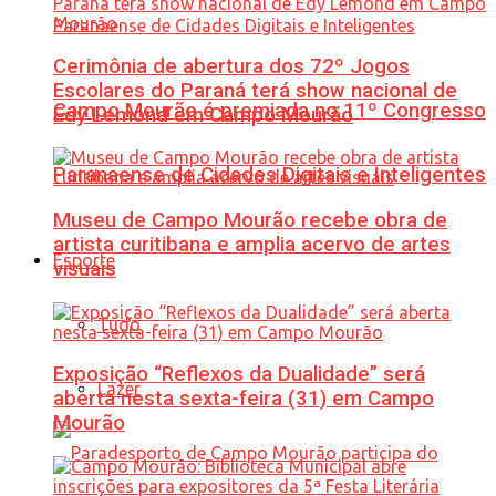
Cerimônia de abertura dos 72º Jogos
Escolares do Paraná terá show nacional de
Campo Mourão é premiada no 11º Congresso
Edy Lemond em Campo Mourão
Paranaense de Cidades Digitais e Inteligentes
Museu de Campo Mourão recebe obra de
artista curitibana e amplia acervo de artes
Esporte
visuais
Tudo
Exposição “Reflexos da Dualidade” será
Lazer
aberta nesta sexta-feira (31) em Campo
Mourão