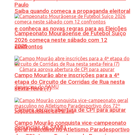
Paulo
Saiba quando começa a propaganda eleitoral
e conheça as novas regras para as Eleições
Campeonato Mourãoense de Futebol Suíço
2026 começa neste sábado com 12
2026
confrontos
Campo Mourão abre inscrições para a 4ª
etapa do Circuito de Corridas de Rua nesta
sexta-feira (7)
Câmara aprova abertura de CPI para apurar
Campo Mourão conquista vice-campeonato
denúncias do SAMU
geral masculino no Atletismo Paradesportivo