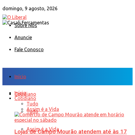
domingo, 9 agosto, 2026
Sobre Nós
Anuncie
Fale Conosco
Início
Início
Cotidiano
Cotidiano
Tudo
Assim é a Vida
Tudo
Assim é a Vida
Lojas de Campo Mourão atendem até às 17