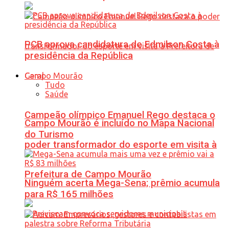
PCB aprova candidatura de Edmilson Costa à
presidência da República
Geral
Tudo
Saúde
Campeão olímpico Emanuel Rego destaca o
Campo Mourão é incluído no Mapa Nacional
do Turismo
poder transformador do esporte em visita à
Prefeitura de Campo Mourão
Ninguém acerta Mega-Sena; prêmio acumula
para R$ 165 milhões