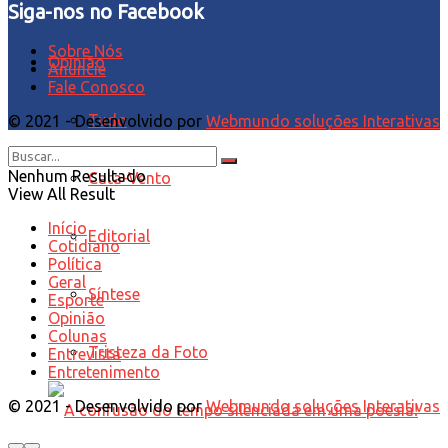
Siga-nos no Facebook
Sobre Nós
Opinião
Anuncie
Fale Conosco
Tudo
© 2021 - Desenvolvido por
Webmundo soluções Interativas
Nenhum Resultado
Cata-Vento
View All Result
Início
Editorial
Cotidiano
Política
Geral
Síntese
Esporte
Opinião
Colunas
Tristeza da Foto
Entrevista
Entretenimento
© 2021 - Desenvolvido por
Webmundo soluções Interativas