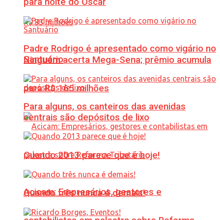
para noite do Oscar
Padre Rodrigo é apresentado como vigário no
Santuário
Ninguém acerta Mega-Sena; prêmio acumula
para R$ 165 milhões
Para alguns, os canteiros das avenidas
centrais são depósitos de lixo
Quando 2013 parece que é hoje!
Acicam: Empresários, gestores e
Quando três nunca é demais!