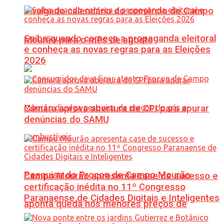
Divulgado calendário do comércio de Campo
Saiba quando começa a propaganda eleitoral
Mourão para o mês de agosto
e conheça as novas regras para as Eleições
2026
Câmara aprova abertura de CPI para apurar
denúncias do SAMU
Pesquisa do Procon de Campo Mourão
Campo Mourão apresenta case de sucesso e
certificação inédita no 11º Congresso
Paranaense de Cidades Digitais e Inteligentes
aponta queda nos menores preços de