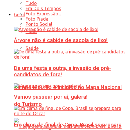
Tudo
Em Dois Tempos
Foto Expressão...
Geral
Foto Piada
Ponto Social
Tudo
Árvore não é cabide de sacola de lixo!
Saúde
De uma festa a outra, a invasão de pré-
candidatos de fora!
Campo Mourão é incluído no Mapa Nacional
Vamos passear por aí, galera!
do Turismo
Em clima de final de Copa, Brasil se prepara