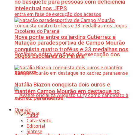
no basquete para pessoas com deficiência
intelectual nos JEPS
Nova ponte entre os jardins Gutierrez e
Natação paradesportiva de Campo Mourão
conquista quatro troféus e 33 medalhas nos
Botânico entra em fase de execução dos
Jogos Escolares do Paraná
acessos
Natália Biazon conquista dois ouros e
mantém Campo Mourão em destaque no
xadrez paranaense
Opinião
Tudo
Cata-Vento
Editorial
Síntese