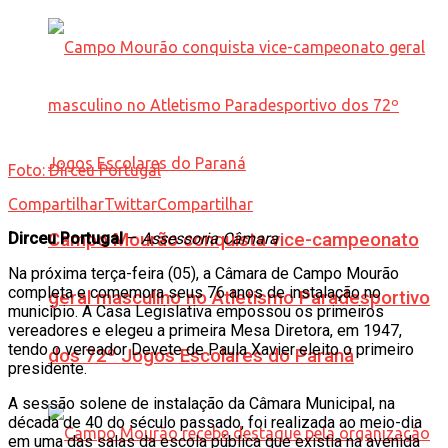
Foto: Dirceu Portugal
Compartilhar
Twittar
Compartilhar
Dirceu Portugal
Campo Mourão conquista vice-campeonato
–
Assessoria Câmara
Na próxima terça-feira (05), a Câmara de Campo Mourão
completa e comemora seus 76 anos de instalação no
geral masculino no Atletismo Paradesportivo
município. A Casa Legislativa empossou os primeiros
vereadores e elegeu a primeira Mesa Diretora, em 1947,
tendo o vereador Devete de Paula Xavier eleito o primeiro
dos 72º Jogos Escolares do Paraná
presidente.
A sessão solene de instalação da Câmara Municipal, na
década de 40 do século passado, foi realizada ao meio-dia
em uma das salas da escola pública que existia na avenida