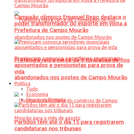
Campeão olímpico Emanuel Rego destaca o
poder transformador do esporte em visita à
Prefeitura de Campo Mourão
Previscam convoca servidores municipais
Prefeitura retira cerca de 5 toneladas de fios
aposentados e pensionistas para prova de
vida
abandonados nos postes de Campo Mourão
Política
Tudo
Economia
Favo com Pimenta
Partidos têm até o dia 15 para registrarem
candidaturas nos tribunais