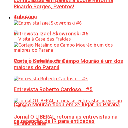
contabilistas em palestra sobre Reforma
Ricardo Borges, Eventos!
Tributária
Entrevista
Entrevista Izael Skowronski #6
Visita à Casa das Fraldas
Cortejo Natalino de Campo Mourão é um dos
maiores do Paraná
Entrevista Roberto Cardoso… #5
Campo Mourão ficou em 3º lugar no Paraná
Jornal O LIBERAL retoma as entrevistas na
na retenção de IR para entidades
versão online