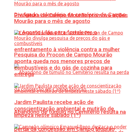
Divulgado calendário do comércio de Campo
Prefeitura de Campo Mourão promove ações
Mourão para o mês de agosto
do Agosto Lilás para fortalecer o
enfrentamento à violência contra a mulher
Pesquisa do Procon de Campo Mourão
aponta queda nos menores preços de
combustíveis e do gás de cozinha para
entrega
Jardim Paulista recebe ação de
conscientização ambiental e mutirão de
Abandono de túmulo no Cemitério resulta na
limpeza neste sábado (1º)
perda da concessão em Campo Mourão