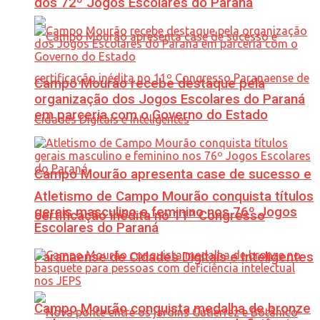
dos 72º Jogos Escolares do Paraná
Campo Mourão recebe destaque pela
organização dos Jogos Escolares do Paraná
em parceria com o Governo do Estado
Campo Mourão apresenta case de sucesso e
Atletismo de Campo Mourão conquista títulos
gerais masculino e feminino nos 76º Jogos
certificação inédita no 11º Congresso
Escolares do Paraná
Paranaense de Cidades Digitais e Inteligentes
Campo Mourão conquista medalha de bronze