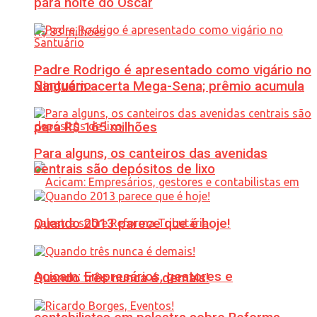
para noite do Oscar
Padre Rodrigo é apresentado como vigário no
Santuário
Ninguém acerta Mega-Sena; prêmio acumula
para R$ 165 milhões
Para alguns, os canteiros das avenidas
centrais são depósitos de lixo
Quando 2013 parece que é hoje!
Acicam: Empresários, gestores e
Quando três nunca é demais!