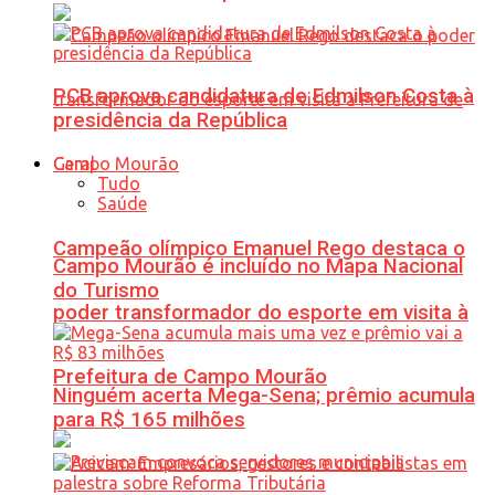
PCB aprova candidatura de Edmilson Costa à
presidência da República
Geral
Tudo
Saúde
Campeão olímpico Emanuel Rego destaca o
Campo Mourão é incluído no Mapa Nacional
do Turismo
poder transformador do esporte em visita à
Prefeitura de Campo Mourão
Ninguém acerta Mega-Sena; prêmio acumula
para R$ 165 milhões