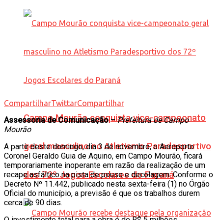
Compartilhar
Twittar
Compartilhar
Campo Mourão conquista vice-campeonato
Assessoria de Comunicação
–
Prefeitura de Campo
Mourão
geral masculino no Atletismo Paradesportivo
A partir deste domingo, dia 3 de novembro, o Aeroporto
Coronel Geraldo Guia de Aquino, em Campo Mourão, ficará
temporariamente inoperante em razão da realização de um
dos 72º Jogos Escolares do Paraná
recape asfáltico na pista de pouso e decolagem. Conforme o
Decreto Nº 11.442, publicado nesta sexta-feira (1) no Órgão
Oficial do município, a previsão é que os trabalhos durem
cerca de 90 dias.
O investimento total para a obra é de R$ 5 milhões,