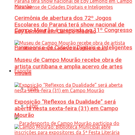
Cerimônia de abertura dos 72º Jogos
Escolares do Paraná terá show nacional de
Campo Mourão é premiada no 11º Congresso
Edy Lemond em Campo Mourão
Paranaense de Cidades Digitais e Inteligentes
Museu de Campo Mourão recebe obra de
artista curitibana e amplia acervo de artes
Esporte
visuais
Tudo
Exposição “Reflexos da Dualidade” será
Lazer
aberta nesta sexta-feira (31) em Campo
Mourão