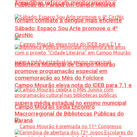
Armadilhas reforçam monitoramento e
Públicas do Paraná em Campo Mourão
tornam combate à dengue mais eficiente
Sábado: Espaço Sou Arte promove o 4º
CircNic
Biblioteca Municipal de Campo Mourão
promove programação especial em
comemoração ao Mês do Folclore
Campo Mourão eleva nota do IDEB para 7,1 e
supera média estadual no ensino municipal
Campo Mourão sedia Encontro
Macrorregional de Bibliotecas Públicas do
Paraná