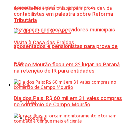
Acicam: Empresários, gestores e
contabilistas em palestra sobre Reforma
Tributária
Previscam convoca servidores municipais
Visita à Casa das Fraldas
aposentados e pensionistas para prova de
vida
Campo Mourão ficou em 3º lugar no Paraná
na retenção de IR para entidades
Política
Dia dos Pais: R$ 60 mil em 31 vales compras
Tudo
no comércio de Campo Mourão
Economia