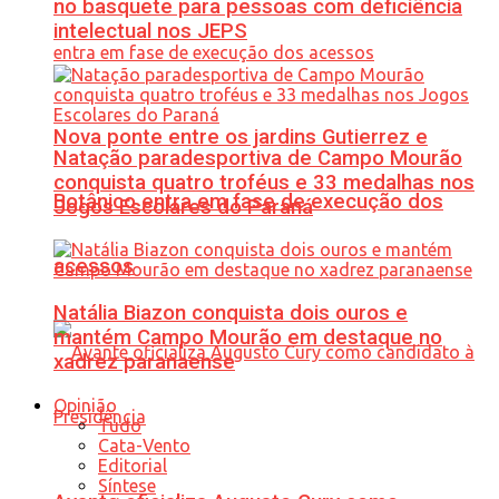
no basquete para pessoas com deficiência
intelectual nos JEPS
Nova ponte entre os jardins Gutierrez e
Natação paradesportiva de Campo Mourão
conquista quatro troféus e 33 medalhas nos
Botânico entra em fase de execução dos
Jogos Escolares do Paraná
acessos
Natália Biazon conquista dois ouros e
mantém Campo Mourão em destaque no
xadrez paranaense
Opinião
Tudo
Cata-Vento
Editorial
Síntese