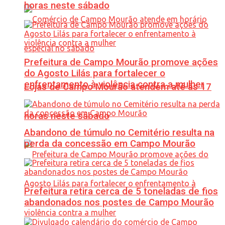
horas neste sábado
Prefeitura de Campo Mourão promove ações
do Agosto Lilás para fortalecer o
enfrentamento à violência contra a mulher
Lojas de Campo Mourão atendem até às 17
horas neste sábado
Abandono de túmulo no Cemitério resulta na
perda da concessão em Campo Mourão
Prefeitura retira cerca de 5 toneladas de fios
abandonados nos postes de Campo Mourão