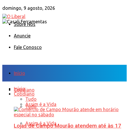
domingo, 9 agosto, 2026
Sobre Nós
Anuncie
Fale Conosco
Início
Início
Cotidiano
Cotidiano
Tudo
Assim é a Vida
Tudo
Assim é a Vida
Lojas de Campo Mourão atendem até às 17