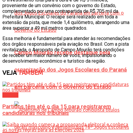
proveniente de um convênio com o governo do Estado,
complementado por uma contrapartida de R$ 705 mil da
Prefeitura Municipal. O recape será realizado em toda a
extensão da pista, que mede 1,4 quilômetro, abrangendo uma
área superior a 49 mil metros quadrados.
Essa melhoria é fundamental para atender às recomendações
dos órgãos responsáveis pela aviação no Brasil. Com a pista
revitalizada, o Aeroporto de Campo Mourão terá condições
Campo Mourão recebe destaque pela
de receber um maior número de voos, impulsionando o
desenvolvimento econômico e turístico da região.
organização dos Jogos Escolares do Paraná
VEJA
TAMBÉM
em parceria com o Governo do Estado
Política
Partidos têm até o dia 15 para registrarem
candidaturas nos tribunais