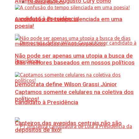
Avante oficializa Augusto Cury como
Tristeza da Foto
candidato à Presidência
A confusão do tempo silenciada em uma
poesia!
Não pode ser apenas uma utopia a busca de
dias melhores baseados em nossos políticos
Democrata define Wilson Grassi Júnior
Captamos somente celulares na coletiva dos
políticos!
candidato à Presidência
Canteiros das avenidas centrais não são
depósitos de lixo!