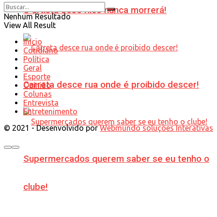
O artista José Rico nunca morrerá!
Nenhum Resultado
View All Result
Início
Cotidiano
Política
Geral
Esporte
Carreta desce rua onde é proibido descer!
Opinião
Colunas
Entrevista
Entretenimento
© 2021 - Desenvolvido por
Webmundo soluções Interativas
Supermercados querem saber se eu tenho o
clube!