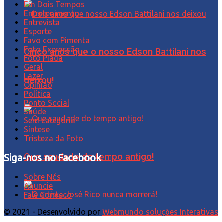
Em Dois Tempos
Entretenimento
Entrevista
Esporte
Favo com Pimenta
Foto Expressão…
Cinco anos que o nosso Edson Battilani nos
Foto Piada
Geral
Lazer
deixou!
Opinião
Política
Ponto Social
Saúde
Sem categoria
Síntese
Tristeza da Foto
Que saudade do tempo antigo!
Siga-nos no Facebook
Sobre Nós
Anuncie
Fale Conosco
© 2021 - Desenvolvido por
Webmundo soluções Interativas