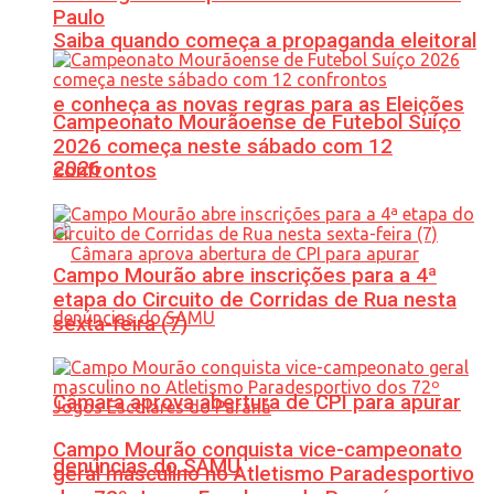
Paulo
Saiba quando começa a propaganda eleitoral
e conheça as novas regras para as Eleições
Campeonato Mourãoense de Futebol Suíço
2026 começa neste sábado com 12
2026
confrontos
Campo Mourão abre inscrições para a 4ª
etapa do Circuito de Corridas de Rua nesta
sexta-feira (7)
Câmara aprova abertura de CPI para apurar
Campo Mourão conquista vice-campeonato
denúncias do SAMU
geral masculino no Atletismo Paradesportivo