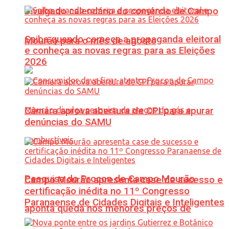
Divulgado calendário do comércio de Campo
Saiba quando começa a propaganda eleitoral
Mourão para o mês de agosto
e conheça as novas regras para as Eleições
2026
Câmara aprova abertura de CPI para apurar
denúncias do SAMU
Pesquisa do Procon de Campo Mourão
Campo Mourão apresenta case de sucesso e
certificação inédita no 11º Congresso
Paranaense de Cidades Digitais e Inteligentes
aponta queda nos menores preços de