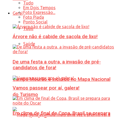
Tudo
Em Dois Tempos
Foto Expressão...
Geral
Foto Piada
Ponto Social
Tudo
Árvore não é cabide de sacola de lixo!
Saúde
De uma festa a outra, a invasão de pré-
candidatos de fora!
Campo Mourão é incluído no Mapa Nacional
Vamos passear por aí, galera!
do Turismo
Em clima de final de Copa, Brasil se prepara