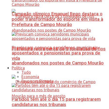
Campeão olímpico Emanuel Rego destaca o
poder transformador do esporte em visita à
Prefeitura de Campo Mourão
Previscam convoca servidores municipais
Prefeitura retira cerca de 5 toneladas de fios
aposentados e pensionistas para prova de
vida
abandonados nos postes de Campo Mourão
Política
Tudo
Economia
Favo com Pimenta
Partidos têm até o dia 15 para registrarem
candidaturas nos tribunais