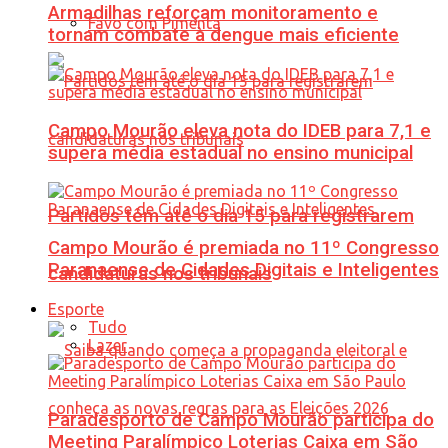
Armadilhas reforçam monitoramento e
Favo com Pimenta
tornam combate à dengue mais eficiente
Campo Mourão eleva nota do IDEB para 7,1 e
supera média estadual no ensino municipal
Partidos têm até o dia 15 para registrarem
Campo Mourão é premiada no 11º Congresso
Paranaense de Cidades Digitais e Inteligentes
candidaturas nos tribunais
Esporte
Tudo
Lazer
Paradesporto de Campo Mourão participa do
Meeting Paralímpico Loterias Caixa em São