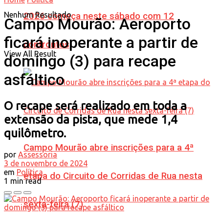
Nenhum Resultado
2026 começa neste sábado com 12
Campo Mourão: Aeroporto
ficará inoperante a partir de
confrontos
View All Result
domingo (3) para recape
asfáltico
O recape será realizado em toda a
extensão da pista, que mede 1,4
quilômetro.
Campo Mourão abre inscrições para a 4ª
por
Assessoria
3 de novembro de 2024
em
Política
etapa do Circuito de Corridas de Rua nesta
1 min read
sexta-feira (7)