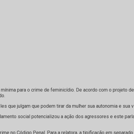
nima para o crime de feminicídio. De acordo com o projeto de l
do.
eles que julgam que podem tirar da mulher sua autonomia e sua 
 isolamento social potencializou a ação dos agressores e este p
crime no Código Penal. Para a relatora, a tipificação em separad