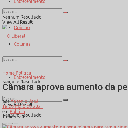
Entretenimento
Esporte
Nenhum Resultado
View All Result
Opinião
Colunas
Entrevista
Home
Política
Entretenimento
Nenhum Resultado
Câmara aprova aumento da pen
por
Antonio José
View All Result
18 de maio de 2021
em
Política
Nenhum Resultado
1 min read