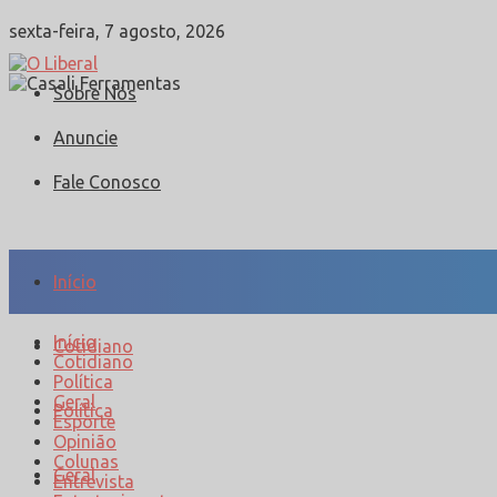
sexta-feira, 7 agosto, 2026
Sobre Nós
Anuncie
Fale Conosco
Início
Início
Cotidiano
Cotidiano
Política
Geral
Política
Esporte
Opinião
Colunas
Geral
Entrevista