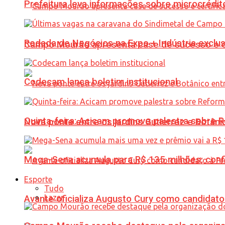
Prefeitura leva informações sobre microcrédi
Rodada de Negócios na Expo + Indústria exclu
Campo Mourão apresenta case de sucesso e cer
Codecam lança boletim institucional
Quinta-feira: Acicam promove palestra sobre R
Nova ponte entre os jardins Gutierrez e Botâ
Mega-Sena acumula para R$ 135 milhões; conf
Esporte
Tudo
Lazer
Avante oficializa Augusto Cury como candidato