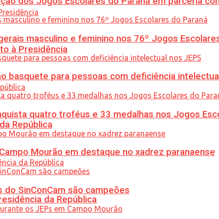
ção dos Jogos Escolares do Paraná em parceria co
gerais masculino e feminino nos 76º Jogos Escolare
to à Presidência
 basquete para pessoas com deficiência intelectua
uista quatro troféus e 33 medalhas nos Jogos Esc
 da República
ém Campo Mourão em destaque no xadrez paranaense
etas do SinConCam são campeões
residência da República