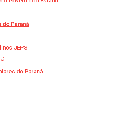
m o Governo do Estado
s do Paraná
l nos JEPS
olares do Paraná