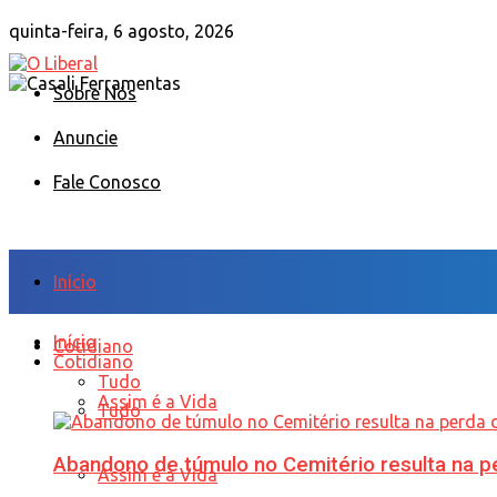
quinta-feira, 6 agosto, 2026
Sobre Nós
Anuncie
Fale Conosco
Início
Início
Cotidiano
Cotidiano
Tudo
Assim é a Vida
Tudo
Abandono de túmulo no Cemitério resulta na
Assim é a Vida