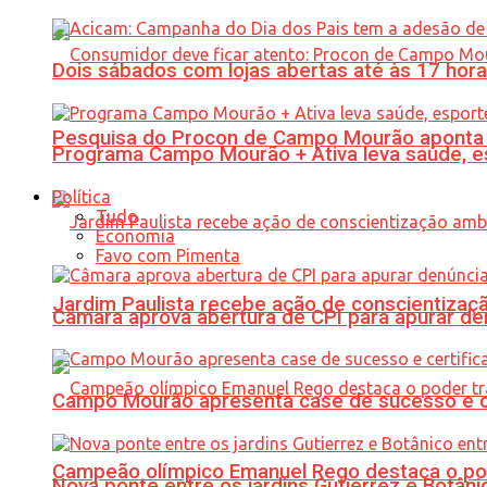
Dois sábados com lojas abertas até às 17 h
Pesquisa do Procon de Campo Mourão aponta 
Programa Campo Mourão + Ativa leva saúde, es
Política
Tudo
Economia
Favo com Pimenta
Jardim Paulista recebe ação de conscientizaç
Câmara aprova abertura de CPI para apurar d
Campo Mourão apresenta case de sucesso e cer
Campeão olímpico Emanuel Rego destaca o pod
Nova ponte entre os jardins Gutierrez e Botâ