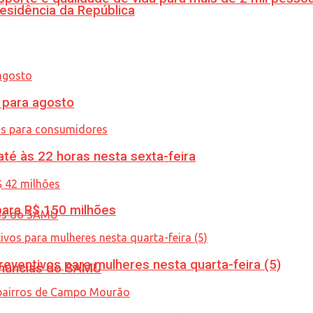
esidência da República
para agosto
té às 22 horas nesta sexta-feira
ara R$ 150 milhões
ventivos para mulheres nesta quarta-feira (5)
enúncias do SAMU