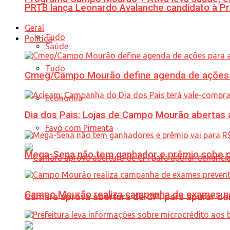
PRTB lança Leonardo Avalanche candidato à Pr
Geral
Tudo
Política
Saúde
Tudo
Cmeg/Campo Mourão define agenda de ações 
Economia
Dia dos Pais: Lojas de Campo Mourão abertas a
Favo com Pimenta
Mega-Sena não tem ganhador e prêmio sobe p
Campo Mourão realiza campanha de exames pre
Câmara aprova abertura de CPI para apurar d