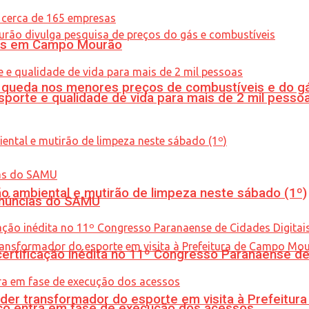
oras em Campo Mourão
queda nos menores preços de combustíveis e do gá
porte e qualidade de vida para mais de 2 mil pesso
ão ambiental e mutirão de limpeza neste sábado (1º)
enúncias do SAMU
tificação inédita no 11º Congresso Paranaense de C
er transformador do esporte em visita à Prefeitu
nico entra em fase de execução dos acessos