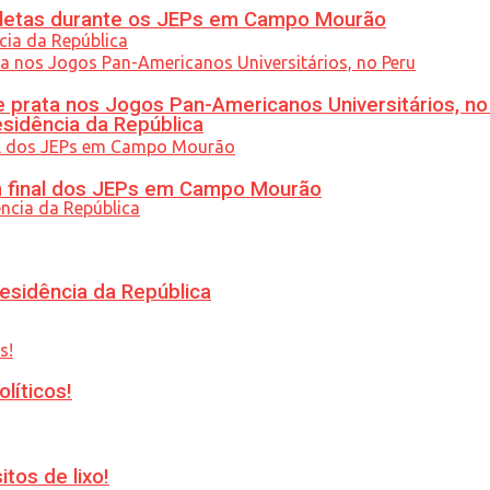
atletas durante os JEPs em Campo Mourão
 prata nos Jogos Pan-Americanos Universitários, no
esidência da República
am final dos JEPs em Campo Mourão
esidência da República
líticos!
tos de lixo!