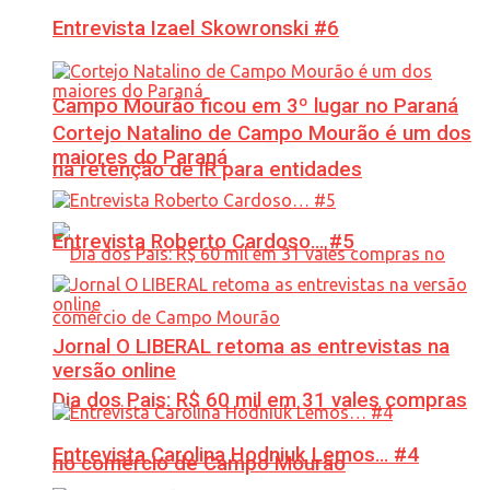
Entrevista Izael Skowronski #6
Campo Mourão ficou em 3º lugar no Paraná
Cortejo Natalino de Campo Mourão é um dos
maiores do Paraná
na retenção de IR para entidades
Entrevista Roberto Cardoso… #5
Jornal O LIBERAL retoma as entrevistas na
versão online
Dia dos Pais: R$ 60 mil em 31 vales compras
Entrevista Carolina Hodniuk Lemos… #4
no comércio de Campo Mourão