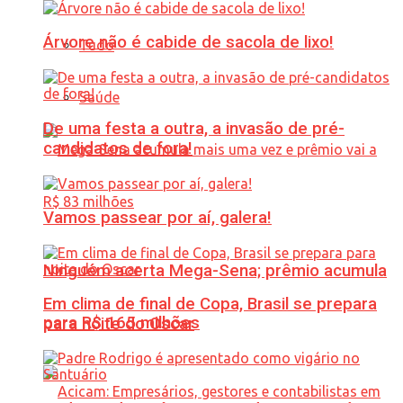
Árvore não é cabide de sacola de lixo!
Tudo
Saúde
De uma festa a outra, a invasão de pré-
candidatos de fora!
Vamos passear por aí, galera!
Ninguém acerta Mega-Sena; prêmio acumula
Em clima de final de Copa, Brasil se prepara
para R$ 165 milhões
para noite do Oscar