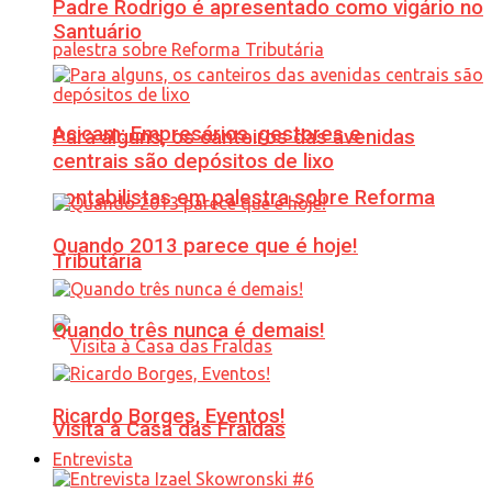
Padre Rodrigo é apresentado como vigário no
Santuário
Acicam: Empresários, gestores e
Para alguns, os canteiros das avenidas
centrais são depósitos de lixo
contabilistas em palestra sobre Reforma
Quando 2013 parece que é hoje!
Tributária
Quando três nunca é demais!
Ricardo Borges, Eventos!
Visita à Casa das Fraldas
Entrevista