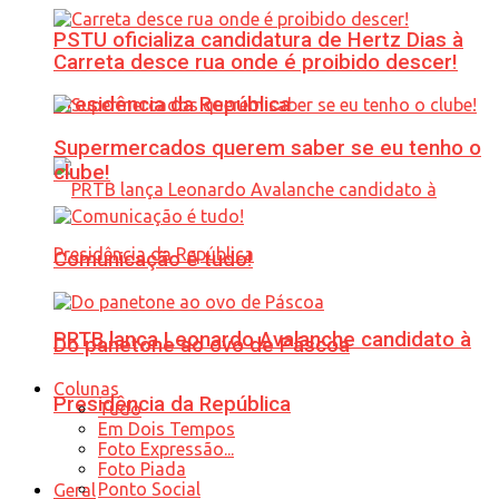
PSTU oficializa candidatura de Hertz Dias à
Carreta desce rua onde é proibido descer!
Presidência da República
Supermercados querem saber se eu tenho o
clube!
Comunicação é tudo!
PRTB lança Leonardo Avalanche candidato à
Do panetone ao ovo de Páscoa
Colunas
Presidência da República
Tudo
Em Dois Tempos
Foto Expressão...
Foto Piada
Ponto Social
Geral