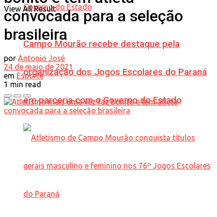
View All Result
convocada para a seleção
brasileira
Campo Mourão recebe destaque pela
por
Antonio José
24 de maio de 2021
organização dos Jogos Escolares do Paraná
em
Esporte
1 min read
em parceria com o Governo do Estado