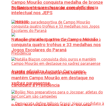
Campo Mourão conquista medalha de bronze
no basquete para pessoas com deficiência
Botânico entra em fase de execução dos
intelectual nos JEPS
acessos
Natação paradesportiva de Campo Mourão
conquista quatro troféus e 33 medalhas nos
Jogos Escolares do Paraná
Avante oficializa Augusto Cury como
Natália Biazon conquista dois ouros e
mantém Campo Mourão em destaque no
xadrez paranaense
candidato à Presidência
Bolão: Nos preparativos para o Jocopar,