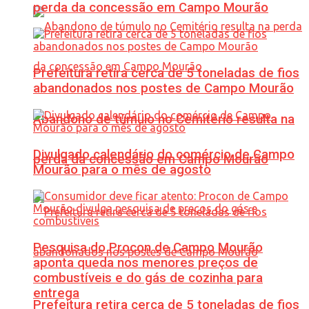
perda da concessão em Campo Mourão
Prefeitura retira cerca de 5 toneladas de fios
abandonados nos postes de Campo Mourão
Abandono de túmulo no Cemitério resulta na
Divulgado calendário do comércio de Campo
perda da concessão em Campo Mourão
Mourão para o mês de agosto
Pesquisa do Procon de Campo Mourão
aponta queda nos menores preços de
combustíveis e do gás de cozinha para
entrega
Prefeitura retira cerca de 5 toneladas de fios