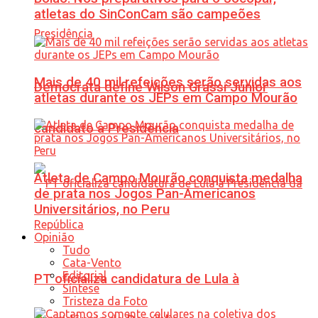
atletas do SinConCam são campeões
Mais de 40 mil refeições serão servidas aos
Democrata define Wilson Grassi Júnior
atletas durante os JEPs em Campo Mourão
candidato à Presidência
Atleta de Campo Mourão conquista medalha
de prata nos Jogos Pan-Americanos
Universitários, no Peru
Opinião
Tudo
Cata-Vento
Editorial
PT oficializa candidatura de Lula à
Síntese
Tristeza da Foto