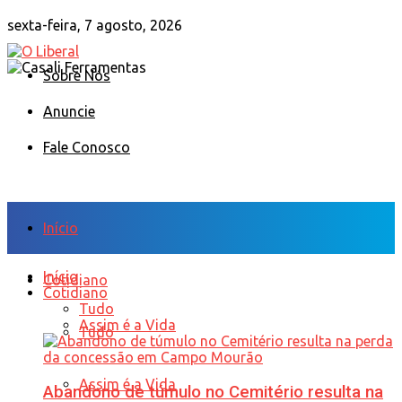
sexta-feira, 7 agosto, 2026
Sobre Nós
Anuncie
Fale Conosco
Início
Início
Cotidiano
Cotidiano
Tudo
Assim é a Vida
Tudo
Assim é a Vida
Abandono de túmulo no Cemitério resulta na