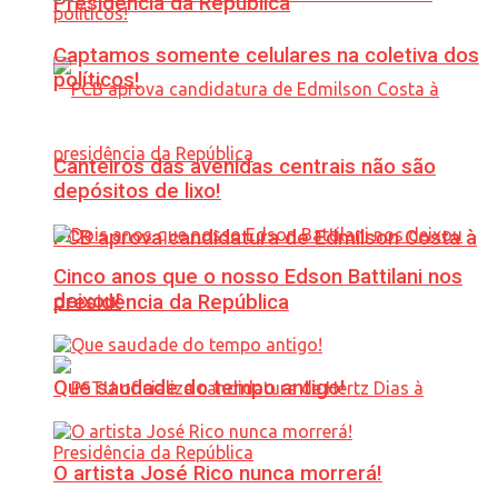
Presidência da República
Captamos somente celulares na coletiva dos
políticos!
Canteiros das avenidas centrais não são
depósitos de lixo!
PCB aprova candidatura de Edmilson Costa à
Cinco anos que o nosso Edson Battilani nos
deixou!
presidência da República
Que saudade do tempo antigo!
O artista José Rico nunca morrerá!