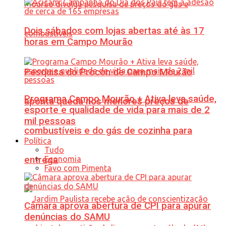
Dois sábados com lojas abertas até às 17
horas em Campo Mourão
Pesquisa do Procon de Campo Mourão
Programa Campo Mourão + Ativa leva saúde,
aponta queda nos menores preços de
esporte e qualidade de vida para mais de 2
mil pessoas
combustíveis e do gás de cozinha para
Política
Tudo
Economia
entrega
Favo com Pimenta
Câmara aprova abertura de CPI para apurar
denúncias do SAMU