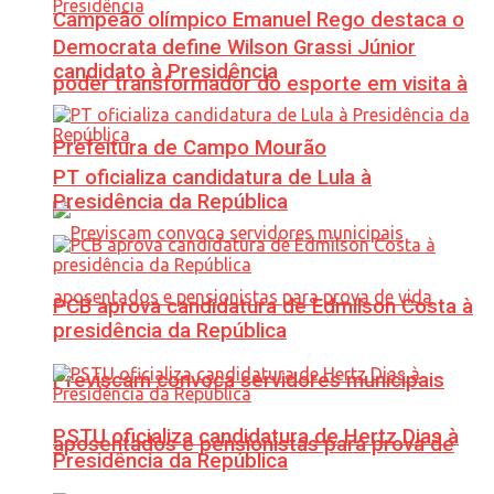
Campeão olímpico Emanuel Rego destaca o
Democrata define Wilson Grassi Júnior
candidato à Presidência
poder transformador do esporte em visita à
Prefeitura de Campo Mourão
PT oficializa candidatura de Lula à
Presidência da República
PCB aprova candidatura de Edmilson Costa à
presidência da República
Previscam convoca servidores municipais
PSTU oficializa candidatura de Hertz Dias à
aposentados e pensionistas para prova de
Presidência da República