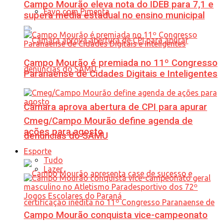
Campo Mourão eleva nota do IDEB para 7,1 e
Favo com Pimenta
supera média estadual no ensino municipal
Campo Mourão é premiada no 11º Congresso
Paranaense de Cidades Digitais e Inteligentes
Câmara aprova abertura de CPI para apurar
Cmeg/Campo Mourão define agenda de
ações para agosto
denúncias do SAMU
Esporte
Tudo
Lazer
Campo Mourão conquista vice-campeonato