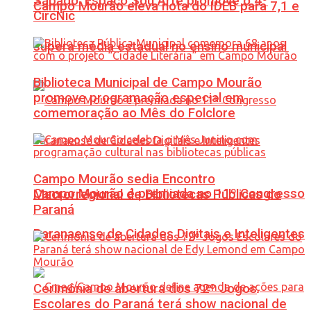
Sábado: Espaço Sou Arte promove o 4º
Campo Mourão eleva nota do IDEB para 7,1 e
CircNic
supera média estadual no ensino municipal
Biblioteca Municipal de Campo Mourão
promove programação especial em
comemoração ao Mês do Folclore
Campo Mourão sedia Encontro
Campo Mourão é premiada no 11º Congresso
Macrorregional de Bibliotecas Públicas do
Paraná
Paranaense de Cidades Digitais e Inteligentes
Cerimônia de abertura dos 72º Jogos
Escolares do Paraná terá show nacional de