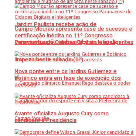
Jardim Paulista recebe ação de
Campo Mourão apresenta case de sucesso e
certificação inédita no 11º Congresso
conscientização ambiental e mutirão de
Paranaense de Cidades Digitais e Inteligentes
limpeza neste sábado (1º)
Nova ponte entre os jardins Gutierrez e
Botânico entra em fase de execução dos
acessos
Avante oficializa Augusto Cury como
candidato à Presidência