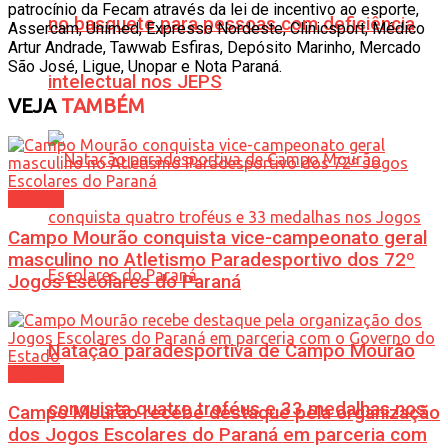
patrocínio da Fecam através da lei de incentivo ao esporte,
no basquete para pessoas com deficiência
Assercam, Unimed, Expresso Nordeste, Clinicsport, Médico
Artur Andrade, Tawwab Esfiras, Depósito Marinho, Mercado
São José, Ligue, Unopar e Nota Paraná.
intelectual nos JEPS
VEJA
TAMBÉM
Esporte
Campo Mourão conquista vice-campeonato geral
masculino no Atletismo Paradesportivo dos 72º
Jogos Escolares do Paraná
Natação paradesportiva de Campo Mourão
Esporte
conquista quatro troféus e 33 medalhas nos
Campo Mourão recebe destaque pela organização
dos Jogos Escolares do Paraná em parceria com