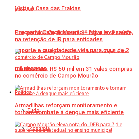
Visita à Casa das Fraldas
Programa Campo Mourão + Ativa leva saúde,
Campo Mourão ficou em 3º lugar no Paraná
na retenção de IR para entidades
esporte e qualidade de vida para mais de 2
mil pessoas
Dia dos Pais: R$ 60 mil em 31 vales compras
no comércio de Campo Mourão
Política
Armadilhas reforçam monitoramento e
Tudo
tornam combate à dengue mais eficiente
Economia