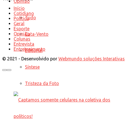
Opinião
Início
Cotidiano
Tudo
Política
Geral
Esporte
Opinião
Cata-Vento
Colunas
Entrevista
Entretenimento
Editorial
© 2021 - Desenvolvido por
Webmundo soluções Interativas
Síntese
Tristeza da Foto