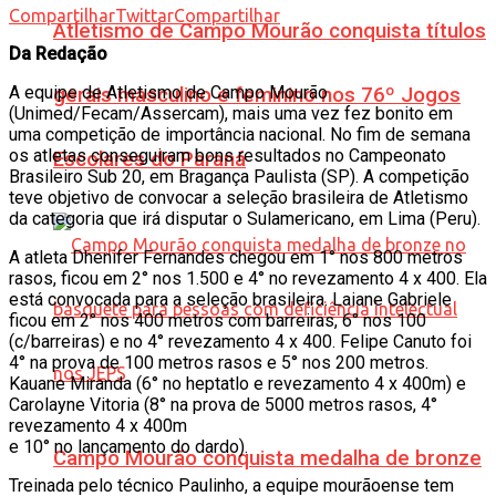
Compartilhar
Twittar
Compartilhar
Atletismo de Campo Mourão conquista títulos
Da Redação
A equipe de Atletismo de Campo Mourão
gerais masculino e feminino nos 76º Jogos
(Unimed/Fecam/Assercam), mais uma vez fez bonito em
uma competição de importância nacional. No fim de semana
os atletas conseguiram bons resultados no Campeonato
Escolares do Paraná
Brasileiro Sub 20, em Bragança Paulista (SP). A competição
teve objetivo de convocar a seleção brasileira de Atletismo
da categoria que irá disputar o Sulamericano, em Lima (Peru).
A atleta Dhenifer Fernandes chegou em 1° nos 800 metros
rasos, ficou em 2° nos 1.500 e 4° no revezamento 4 x 400. Ela
está convocada para a seleção brasileira. Laiane Gabriele
ficou em 2° nos 400 metros com barreiras, 6° nos 100
(c/barreiras) e no 4° revezamento 4 x 400. Felipe Canuto foi
4° na prova de 100 metros rasos e 5° nos 200 metros.
Kauane Miranda (6° no heptatlo e revezamento 4 x 400m) e
Carolayne Vitoria (8° na prova de 5000 metros rasos, 4°
revezamento 4 x 400m
e 10° no lançamento do dardo).
Campo Mourão conquista medalha de bronze
Treinada pelo técnico Paulinho, a equipe mourãoense tem