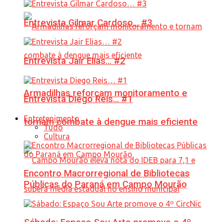
Entrevista Gilmar Cardoso… #3
Entrevista Jair Elias… #2
Armadilhas reforçam monitoramento e
Entrevista Diego Reis… #1
Entretenimento
tornam combate à dengue mais eficiente
Tudo
Cultura
Encontro Macrorregional de Bibliotecas
Públicas do Paraná em Campo Mourão