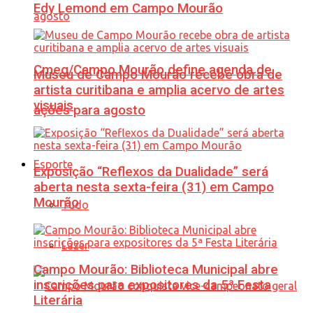
Edy Lemond em Campo Mourão
Cmeg/Campo Mourão define agenda de
Museu de Campo Mourão recebe obra de
artista curitibana e amplia acervo de artes
visuais
ações para agosto
Esporte
Exposição “Reflexos da Dualidade” será
aberta nesta sexta-feira (31) em Campo
Mourão
Tudo
Lazer
Campo Mourão: Biblioteca Municipal abre
inscrições para expositores da 5ª Festa
Literária