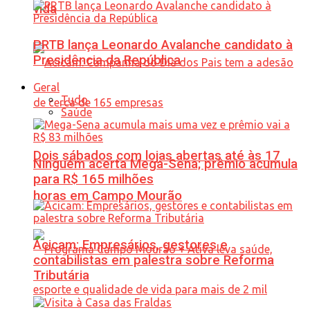
vida
PRTB lança Leonardo Avalanche candidato à
Presidência da República
Geral
Tudo
Saúde
Dois sábados com lojas abertas até às 17
Ninguém acerta Mega-Sena; prêmio acumula
para R$ 165 milhões
horas em Campo Mourão
Acicam: Empresários, gestores e
contabilistas em palestra sobre Reforma
Tributária