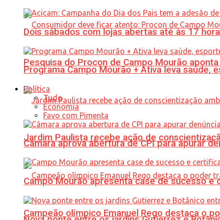
Dois sábados com lojas abertas até às 17 h
Pesquisa do Procon de Campo Mourão aponta 
Programa Campo Mourão + Ativa leva saúde, es
Política
Tudo
Economia
Favo com Pimenta
Jardim Paulista recebe ação de conscientizaç
Câmara aprova abertura de CPI para apurar d
Campo Mourão apresenta case de sucesso e cer
Campeão olímpico Emanuel Rego destaca o pod
Nova ponte entre os jardins Gutierrez e Botâ