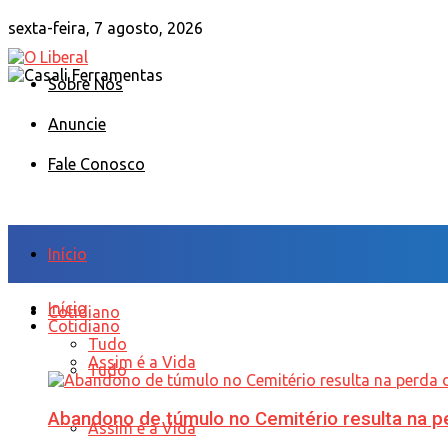
sexta-feira, 7 agosto, 2026
Sobre Nós
Anuncie
Fale Conosco
Início
Início
Cotidiano
Cotidiano
Tudo
Assim é a Vida
Tudo
Abandono de túmulo no Cemitério resulta na
Assim é a Vida