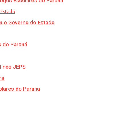
ogos Escolares do Paraná
m o Governo do Estado
s do Paraná
l nos JEPS
olares do Paraná