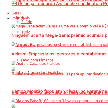
PRTB lança Leonardo Avalanche candidato à Pr
Geral
Tudo
Política
Saúde
Tudo
Ninguém acerta Mega-Sena; prêmio acumula p
Economia
Acicam: Empresários, gestores e contabilistas
Favo com Pimenta
Visita à Casa das Fraldas
Campo Mourão ficou em 3º lugar no Paraná na 
Câmara aprova abertura de CPI para apurar d