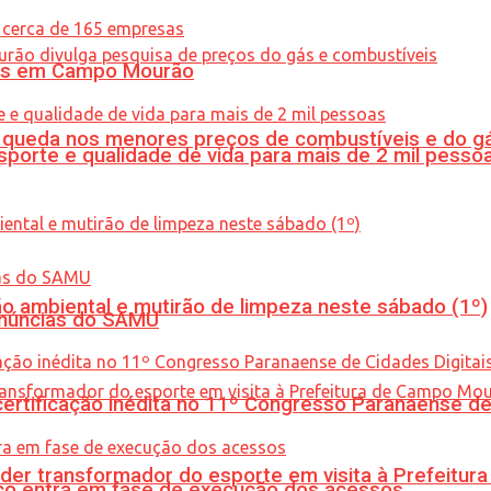
oras em Campo Mourão
queda nos menores preços de combustíveis e do gá
porte e qualidade de vida para mais de 2 mil pesso
ão ambiental e mutirão de limpeza neste sábado (1º)
enúncias do SAMU
tificação inédita no 11º Congresso Paranaense de C
er transformador do esporte em visita à Prefeitu
nico entra em fase de execução dos acessos