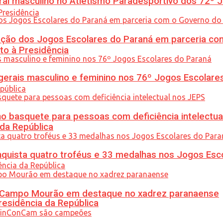
l masculino no Atletismo Paradesportivo dos 72º J
ção dos Jogos Escolares do Paraná em parceria co
to à Presidência
gerais masculino e feminino nos 76º Jogos Escolare
 basquete para pessoas com deficiência intelectua
 da República
uista quatro troféus e 33 medalhas nos Jogos Esc
ém Campo Mourão em destaque no xadrez paranaense
residência da República