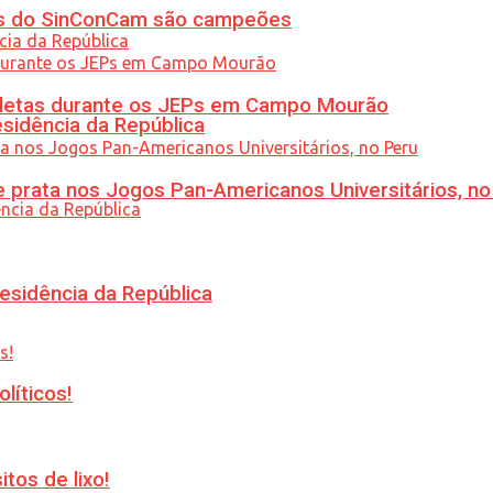
etas do SinConCam são campeões
atletas durante os JEPs em Campo Mourão
esidência da República
 prata nos Jogos Pan-Americanos Universitários, no
esidência da República
líticos!
tos de lixo!