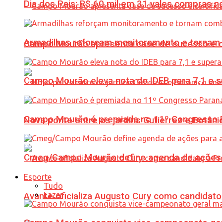
Dia dos Pais: R$ 60 mil em 31 vales compras
Armadilhas reforçam monitoramento e tornam 
Campo Mourão apresenta case de sucesso e cer
Campo Mourão eleva nota do IDEB para 7,1 e s
Campo Mourão é premiada no 11º Congresso Pa
Nova ponte entre os jardins Gutierrez e Botâ
Cmeg/Campo Mourão define agenda de ações 
Esporte
Tudo
Lazer
Avante oficializa Augusto Cury como candidato