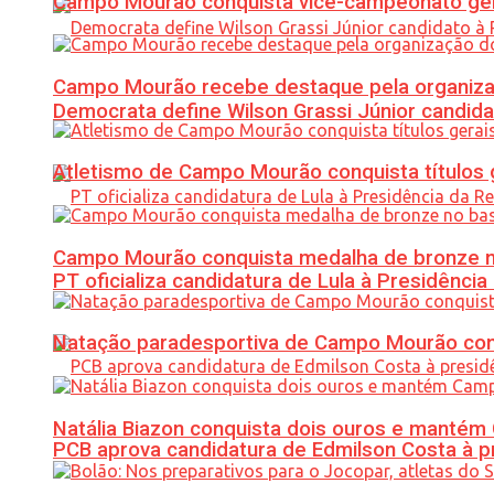
Campo Mourão conquista vice-campeonato gera
Campo Mourão recebe destaque pela organiza
Democrata define Wilson Grassi Júnior candida
Atletismo de Campo Mourão conquista títulos 
Campo Mourão conquista medalha de bronze no
PT oficializa candidatura de Lula à Presidência
Natação paradesportiva de Campo Mourão conq
Natália Biazon conquista dois ouros e mant
PCB aprova candidatura de Edmilson Costa à p