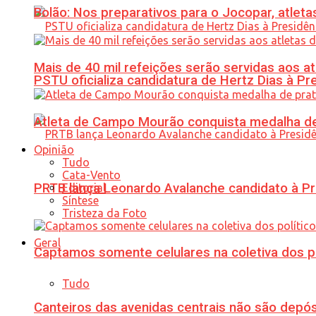
Bolão: Nos preparativos para o Jocopar, atl
Mais de 40 mil refeições serão servidas aos 
PSTU oficializa candidatura de Hertz Dias à Pr
Atleta de Campo Mourão conquista medalha de
Opinião
Tudo
Cata-Vento
PRTB lança Leonardo Avalanche candidato à Pr
Editorial
Síntese
Tristeza da Foto
Geral
Captamos somente celulares na coletiva dos po
Tudo
Canteiros das avenidas centrais não são depósi