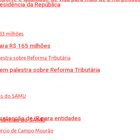
esidência da República
ara R$ 165 milhões
 em palestra sobre Reforma Tributária
retenção de IR para entidades
enúncias do SAMU