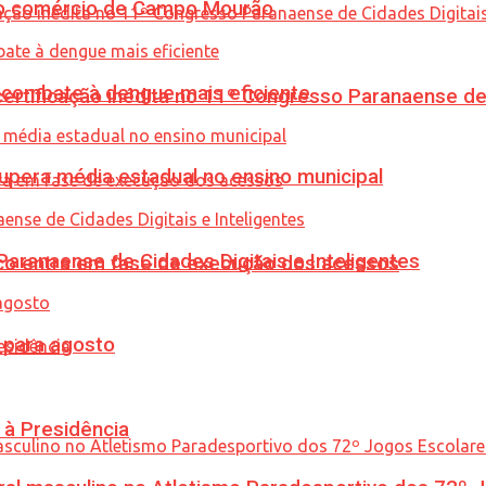
 no comércio de Campo Mourão
combate à dengue mais eficiente
tificação inédita no 11º Congresso Paranaense de C
upera média estadual no ensino municipal
ranaense de Cidades Digitais e Inteligentes
nico entra em fase de execução dos acessos
para agosto
 à Presidência