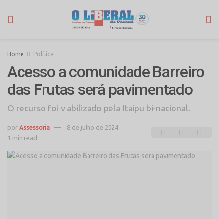
Home
Política
Acesso a comunidade Barreiro
das Frutas será pavimentado
O recurso foi viabilizado pela Itaipu bi-nacional.
por
Assessoria
8 de julho de 2024
1 min read