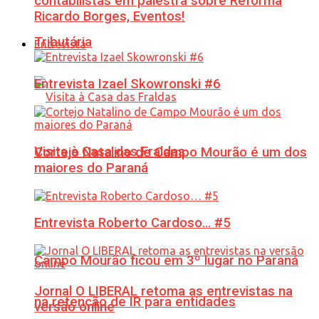
contabilistas em palestra sobre Reforma
Ricardo Borges, Eventos!
Tributária
Entrevista
Entrevista Izael Skowronski #6
Visita à Casa das Fraldas
Cortejo Natalino de Campo Mourão é um dos
maiores do Paraná
Entrevista Roberto Cardoso… #5
Campo Mourão ficou em 3º lugar no Paraná
Jornal O LIBERAL retoma as entrevistas na
na retenção de IR para entidades
versão online