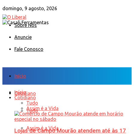
domingo, 9 agosto, 2026
Sobre Nós
Anuncie
Fale Conosco
Início
Início
Cotidiano
Cotidiano
Tudo
Assim é a Vida
Tudo
Assim é a Vida
Lojas de Campo Mourão atendem até às 17