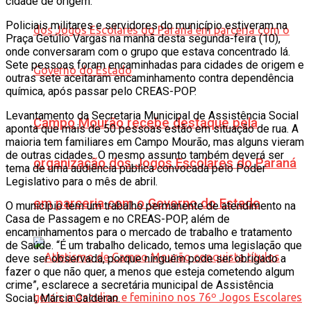
cidade de origem.
Policiais militares e servidores do município estiveram na
Praça Getúlio Vargas na manhã desta segunda-feira (10),
onde conversaram com o grupo que estava concentrado lá.
Sete pessoas foram encaminhadas para cidades de origem e
outras sete aceitaram encaminhamento contra dependência
química, após passar pelo CREAS-POP.
Levantamento da Secretaria Municipal de Assistência Social
Campo Mourão recebe destaque pela
aponta que mais de 50 pessoas estão em situação de rua. A
maioria tem familiares em Campo Mourão, mas alguns vieram
de outras cidades. O mesmo assunto também deverá ser
organização dos Jogos Escolares do Paraná
tema de uma audiência pública convocada pelo Poder
Legislativo para o mês de abril.
em parceria com o Governo do Estado
O município tem um trabalho permanente de atendimento na
Casa de Passagem e no CREAS-POP, além de
encaminhamentos para o mercado de trabalho e tratamento
de Saúde. “É um trabalho delicado, temos uma legislação que
deve ser observada, porque ninguém pode ser obrigado a
fazer o que não quer, a menos que esteja cometendo algum
crime”, esclarece a secretária municipal de Assistência
Social, Márcia Calderan.