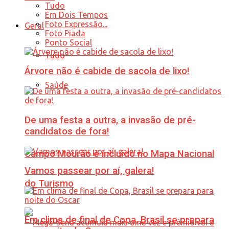
Tudo
Em Dois Tempos
Foto Expressão...
Geral
Foto Piada
Ponto Social
Tudo
Árvore não é cabide de sacola de lixo!
Saúde
De uma festa a outra, a invasão de pré-
candidatos de fora!
Campo Mourão é incluído no Mapa Nacional
Vamos passear por aí, galera!
do Turismo
Em clima de final de Copa, Brasil se prepara