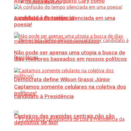
Avante oficializa Augusto Cury como
Tristeza da Foto
candidato à Presidência
A confusão do tempo silenciada em uma
poesia!
Não pode ser apenas uma utopia a busca de
dias melhores baseados em nossos políticos
Democrata define Wilson Grassi Júnior
Captamos somente celulares na coletiva dos
políticos!
candidato à Presidência
Canteiros das avenidas centrais não são
depósitos de lixo!