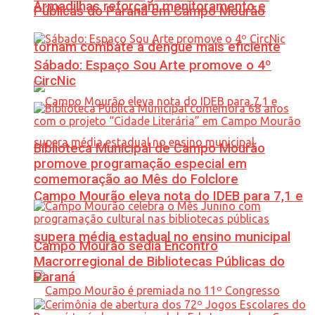
Armadilhas reforçam monitoramento e
Públicas do Paraná em Campo Mourão
tornam combate à dengue mais eficiente
Sábado: Espaço Sou Arte promove o 4º
CircNic
Biblioteca Municipal de Campo Mourão
promove programação especial em
comemoração ao Mês do Folclore
Campo Mourão eleva nota do IDEB para 7,1 e
supera média estadual no ensino municipal
Campo Mourão sedia Encontro
Macrorregional de Bibliotecas Públicas do
Paraná