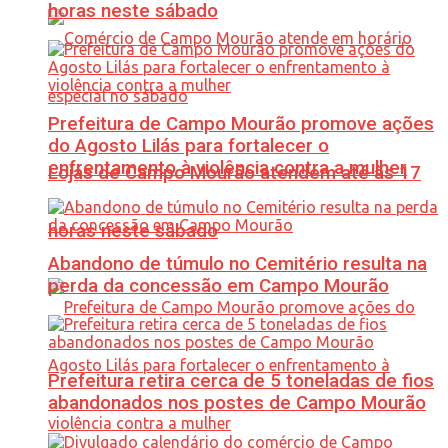
horas neste sábado
Prefeitura de Campo Mourão promove ações
do Agosto Lilás para fortalecer o
enfrentamento à violência contra a mulher
Lojas de Campo Mourão atendem até às 17
horas neste sábado
Abandono de túmulo no Cemitério resulta na
perda da concessão em Campo Mourão
Prefeitura retira cerca de 5 toneladas de fios
abandonados nos postes de Campo Mourão