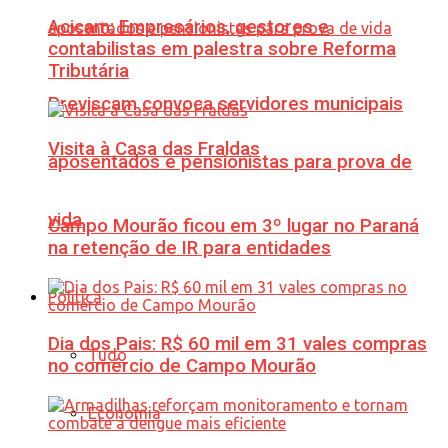
Acicam: Empresários, gestores e
contabilistas em palestra sobre Reforma
Tributária
Previscam convoca servidores municipais
Visita à Casa das Fraldas
aposentados e pensionistas para prova de
vida
Campo Mourão ficou em 3º lugar no Paraná
na retenção de IR para entidades
Política
Dia dos Pais: R$ 60 mil em 31 vales compras
Tudo
no comércio de Campo Mourão
Economia