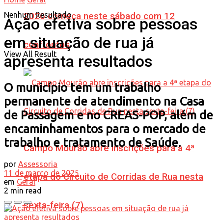
Nenhum Resultado
2026 começa neste sábado com 12
Ação efetiva sobre pessoas
em situação de rua já
confrontos
View All Result
apresenta resultados
O município tem um trabalho
permanente de atendimento na Casa
de Passagem e no CREAS-POP, além de
encaminhamentos para o mercado de
trabalho e tratamento de Saúde.
Campo Mourão abre inscrições para a 4ª
por
Assessoria
11 de março de 2025
etapa do Circuito de Corridas de Rua nesta
em
Geral
2 min read
sexta-feira (7)