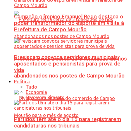
Campeão olímpico Emanuel Rego destaca o
poder transformador do esporte em visita à
Prefeitura de Campo Mourão
Previscam convoca servidores municipais
Prefeitura retira cerca de 5 toneladas de fios
aposentados e pensionistas para prova de
vida
abandonados nos postes de Campo Mourão
Política
Tudo
Economia
Favo com Pimenta
Partidos têm até o dia 15 para registrarem
candidaturas nos tribunais