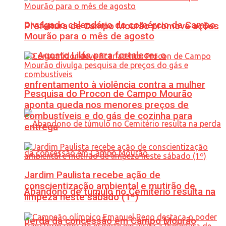
Divulgado calendário do comércio de Campo
Prefeitura de Campo Mourão promove ações
Mourão para o mês de agosto
do Agosto Lilás para fortalecer o
enfrentamento à violência contra a mulher
Pesquisa do Procon de Campo Mourão
aponta queda nos menores preços de
combustíveis e do gás de cozinha para
entrega
Jardim Paulista recebe ação de
conscientização ambiental e mutirão de
Abandono de túmulo no Cemitério resulta na
limpeza neste sábado (1º)
perda da concessão em Campo Mourão