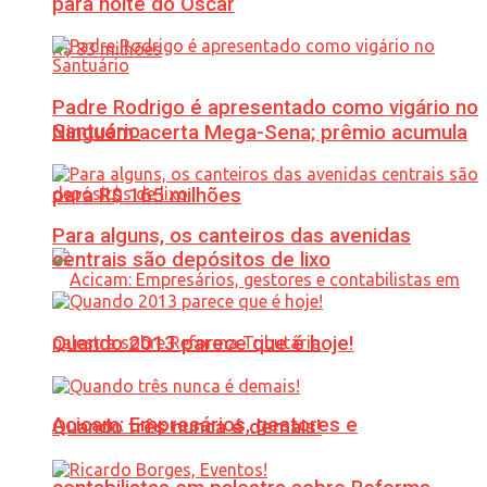
para noite do Oscar
Padre Rodrigo é apresentado como vigário no
Santuário
Ninguém acerta Mega-Sena; prêmio acumula
para R$ 165 milhões
Para alguns, os canteiros das avenidas
centrais são depósitos de lixo
Quando 2013 parece que é hoje!
Acicam: Empresários, gestores e
Quando três nunca é demais!