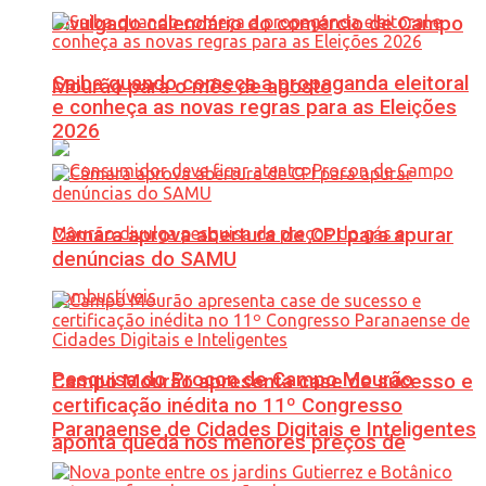
Divulgado calendário do comércio de Campo
Saiba quando começa a propaganda eleitoral
Mourão para o mês de agosto
e conheça as novas regras para as Eleições
2026
Câmara aprova abertura de CPI para apurar
denúncias do SAMU
Pesquisa do Procon de Campo Mourão
Campo Mourão apresenta case de sucesso e
certificação inédita no 11º Congresso
Paranaense de Cidades Digitais e Inteligentes
aponta queda nos menores preços de