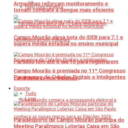
Armadilhas reforçam monitoramento e
Favo com Pimenta
tornam combate à dengue mais eficiente
Campo Mourão eleva nota do IDEB para 7,1 e
supera média estadual no ensino municipal
Partidos têm até o dia 15 para registrarem
Campo Mourão é premiada no 11º Congresso
Paranaense de Cidades Digitais e Inteligentes
candidaturas nos tribunais
Esporte
Tudo
Lazer
Paradesporto de Campo Mourão participa do
Meeting Paralímpico Loterias Caixa em São