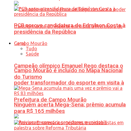
PCB aprova candidatura de Edmilson Costa à
presidência da República
Geral
Tudo
Saúde
Campeão olímpico Emanuel Rego destaca o
Campo Mourão é incluído no Mapa Nacional
do Turismo
poder transformador do esporte em visita à
Prefeitura de Campo Mourão
Ninguém acerta Mega-Sena; prêmio acumula
para R$ 165 milhões