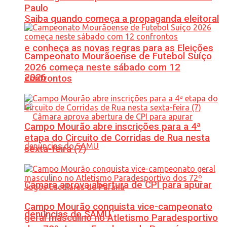
Paulo
Saiba quando começa a propaganda eleitoral
e conheça as novas regras para as Eleições
Campeonato Mourãoense de Futebol Suíço
2026 começa neste sábado com 12
2026
confrontos
Campo Mourão abre inscrições para a 4ª
etapa do Circuito de Corridas de Rua nesta
sexta-feira (7)
Câmara aprova abertura de CPI para apurar
Campo Mourão conquista vice-campeonato
denúncias do SAMU
geral masculino no Atletismo Paradesportivo