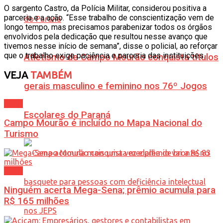
O sargento Castro, da Polícia Militar, considerou positiva a
parceria e a ação. “Esse trabalho de conscientização vem de
longo tempo, mas precisamos parabenizar todos os órgãos
envolvidos pela dedicação que resultou nesse avanço que
tivemos nesse início de semana”, disse o policial, ao reforçar
que o trabalho exige paciência e parceria das instituições.
Atletismo de Campo Mourão conquista títulos
VEJA
TAMBÉM
gerais masculino e feminino nos 76º Jogos
Geral
Escolares do Paraná
Campo Mourão é incluído no Mapa Nacional do
Turismo
Geral
Ninguém acerta Mega-Sena; prêmio acumula para
R$ 165 milhões