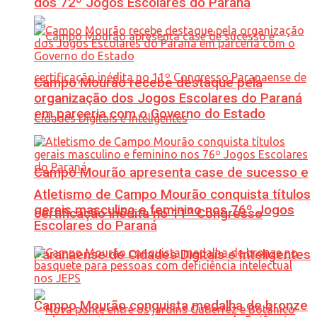
dos 72º Jogos Escolares do Paraná
Campo Mourão recebe destaque pela
organização dos Jogos Escolares do Paraná
em parceria com o Governo do Estado
Campo Mourão apresenta case de sucesso e
Atletismo de Campo Mourão conquista títulos
gerais masculino e feminino nos 76º Jogos
certificação inédita no 11º Congresso
Escolares do Paraná
Paranaense de Cidades Digitais e Inteligentes
Campo Mourão conquista medalha de bronze