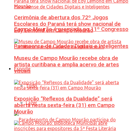
Cerimônia de abertura dos 72º Jogos
Escolares do Paraná terá show nacional de
Campo Mourão é premiada no 11º Congresso
Edy Lemond em Campo Mourão
Paranaense de Cidades Digitais e Inteligentes
Museu de Campo Mourão recebe obra de
artista curitibana e amplia acervo de artes
Esporte
visuais
Tudo
Exposição “Reflexos da Dualidade” será
Lazer
aberta nesta sexta-feira (31) em Campo
Mourão