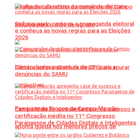
Divulgado calendário do comércio de Campo
Saiba quando começa a propaganda eleitoral
Mourão para o mês de agosto
e conheça as novas regras para as Eleições
2026
Câmara aprova abertura de CPI para apurar
denúncias do SAMU
Pesquisa do Procon de Campo Mourão
Campo Mourão apresenta case de sucesso e
certificação inédita no 11º Congresso
Paranaense de Cidades Digitais e Inteligentes
aponta queda nos menores preços de