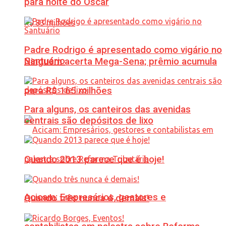
para noite do Oscar
Padre Rodrigo é apresentado como vigário no
Santuário
Ninguém acerta Mega-Sena; prêmio acumula
para R$ 165 milhões
Para alguns, os canteiros das avenidas
centrais são depósitos de lixo
Quando 2013 parece que é hoje!
Acicam: Empresários, gestores e
Quando três nunca é demais!