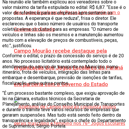
Na reunião ele também explicou aos vereadores sobre o
valor máximo da tarifa estipulada no edital: R$ 6,87. “Esse é o
valor de referência para as empresas apresentarem as
propostas. A esperança é que reduza”, frisa o diretor. Ele
esclareceu que o baixo número de usuários do transporte
coletivo eleva os custos para as empresas. “O número de
veículos e linhas são os mesmos e a manutenção aumentou
muito com a elevação de preços de combustíveis, peças,
etc.”, justificou.
Campo Mourão recebe destaque pela
Conforme o edital, o prazo da concessão do serviço é de 20
anos. No processo licitatório está contemplado todo o
atendimento do serviço de transporte no Município, como
organização dos Jogos Escolares do Paraná
itinerário, frota de veículos, integração das linhas para
embarque e desembarque, previsão de isenções de tarifas,
fiscalização, entre outros pontos.
em parceria com o Governo do Estado
“É um processo bastante complexo, que exigiu aprovação de
lei na Câmara, estudos técnicos da Secretaria de
Planejamento, análise do Conselho Municipal de Transportes
e durante o trâmite teve vários recursos de empresas que
geraram suspensões. Mas tudo está sendo feito dentro da
transparência e legalidade”, explica o chefe do Departamento
de Suprimentos, Sérgio Portela.