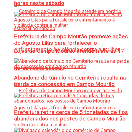
horas neste sábado
Prefeitura de Campo Mourão promove ações
do Agosto Lilás para fortalecer o
enfrentamento à violência contra a mulher
Lojas de Campo Mourão atendem até às 17
horas neste sábado
Abandono de túmulo no Cemitério resulta na
perda da concessão em Campo Mourão
Prefeitura retira cerca de 5 toneladas de fios
abandonados nos postes de Campo Mourão