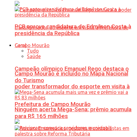
PCB aprova candidatura de Edmilson Costa à
presidência da República
Geral
Tudo
Saúde
Campeão olímpico Emanuel Rego destaca o
Campo Mourão é incluído no Mapa Nacional
do Turismo
poder transformador do esporte em visita à
Prefeitura de Campo Mourão
Ninguém acerta Mega-Sena; prêmio acumula
para R$ 165 milhões