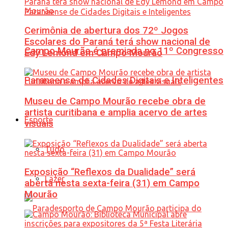
Cerimônia de abertura dos 72º Jogos
Escolares do Paraná terá show nacional de
Campo Mourão é premiada no 11º Congresso
Edy Lemond em Campo Mourão
Paranaense de Cidades Digitais e Inteligentes
Museu de Campo Mourão recebe obra de
artista curitibana e amplia acervo de artes
Esporte
visuais
Tudo
Exposição “Reflexos da Dualidade” será
Lazer
aberta nesta sexta-feira (31) em Campo
Mourão