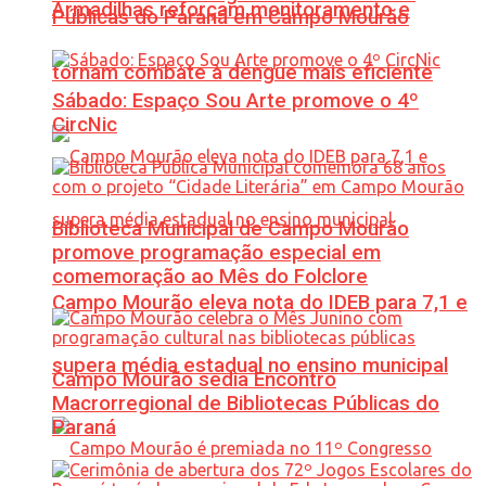
Armadilhas reforçam monitoramento e
Públicas do Paraná em Campo Mourão
tornam combate à dengue mais eficiente
Sábado: Espaço Sou Arte promove o 4º
CircNic
Biblioteca Municipal de Campo Mourão
promove programação especial em
comemoração ao Mês do Folclore
Campo Mourão eleva nota do IDEB para 7,1 e
supera média estadual no ensino municipal
Campo Mourão sedia Encontro
Macrorregional de Bibliotecas Públicas do
Paraná