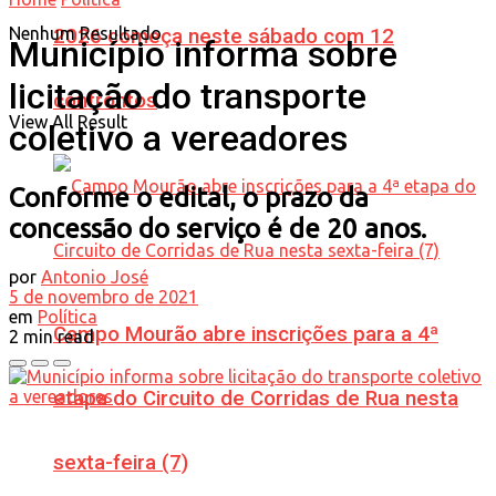
Nenhum Resultado
2026 começa neste sábado com 12
Município informa sobre
licitação do transporte
confrontos
View All Result
coletivo a vereadores
Conforme o edital, o prazo da
concessão do serviço é de 20 anos.
por
Antonio José
5 de novembro de 2021
em
Política
Campo Mourão abre inscrições para a 4ª
2 min read
etapa do Circuito de Corridas de Rua nesta
sexta-feira (7)