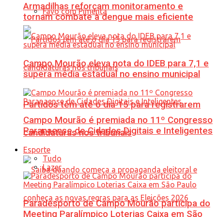
Armadilhas reforçam monitoramento e
Favo com Pimenta
tornam combate à dengue mais eficiente
Campo Mourão eleva nota do IDEB para 7,1 e
supera média estadual no ensino municipal
Partidos têm até o dia 15 para registrarem
Campo Mourão é premiada no 11º Congresso
Paranaense de Cidades Digitais e Inteligentes
candidaturas nos tribunais
Esporte
Tudo
Lazer
Paradesporto de Campo Mourão participa do
Meeting Paralímpico Loterias Caixa em São