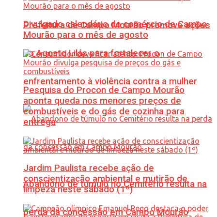
Divulgado calendário do comércio de Campo
Prefeitura de Campo Mourão promove ações
Mourão para o mês de agosto
do Agosto Lilás para fortalecer o
enfrentamento à violência contra a mulher
Pesquisa do Procon de Campo Mourão
aponta queda nos menores preços de
combustíveis e do gás de cozinha para
entrega
Jardim Paulista recebe ação de
conscientização ambiental e mutirão de
Abandono de túmulo no Cemitério resulta na
limpeza neste sábado (1º)
perda da concessão em Campo Mourão