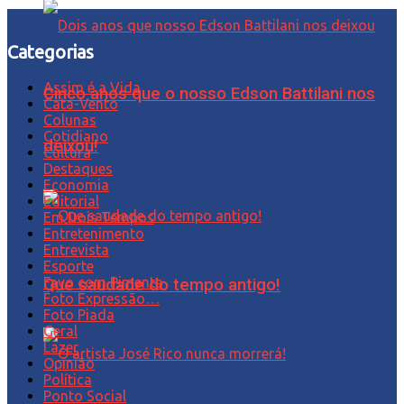
Categorias
Assim é a Vida
Cinco anos que o nosso Edson Battilani nos
Cata-Vento
Colunas
Cotidiano
deixou!
Cultura
Destaques
Economia
Editorial
Em Dois Tempos
Entretenimento
Entrevista
Esporte
Favo com Pimenta
Que saudade do tempo antigo!
Foto Expressão…
Foto Piada
Geral
Lazer
Opinião
Política
Ponto Social