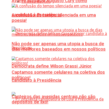
Avante oficializa Augusto Cury como
Tristeza da Foto
candidato à Presidência
A confusão do tempo silenciada em uma
poesia!
Não pode ser apenas uma utopia a busca de
dias melhores baseados em nossos políticos
Democrata define Wilson Grassi Júnior
Captamos somente celulares na coletiva dos
políticos!
candidato à Presidência
Canteiros das avenidas centrais não são
depósitos de lixo!