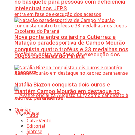
no basquete para pessoas com deficiência
intelectual nos JEPS
Nova ponte entre os jardins Gutierrez e
Natação paradesportiva de Campo Mourão
conquista quatro troféus e 33 medalhas nos
Botânico entra em fase de execução dos
Jogos Escolares do Paraná
acessos
Natália Biazon conquista dois ouros e
mantém Campo Mourão em destaque no
xadrez paranaense
Opinião
Tudo
Cata-Vento
Editorial
Síntese