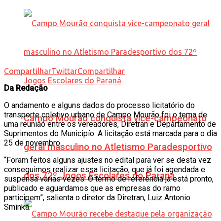
Compartilhar
Twittar
Compartilhar
Da Redação
O andamento e alguns dados do processo licitatório do
transporte coletivo urbano de Campo Mourão foi o tema de
Campo Mourão conquista vice-campeonato
uma reunião entre os vereadores, Diretran e Departamento de
Suprimentos do Municipío. A licitação está marcada para o dia
25 de novembro.
geral masculino no Atletismo Paradesportivo
“Foram feitos alguns ajustes no edital para ver se desta vez
conseguimos realizar essa licitação, que já foi agendada e
dos 72º Jogos Escolares do Paraná
suspensa várias vezes. O termo de referência já está pronto,
publicado e aguardamos que as empresas do ramo
participem”, salienta o diretor da Diretran, Luiz Antonio
Sminka.