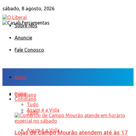
sábado, 8 agosto, 2026
Sobre Nós
Anuncie
Fale Conosco
Início
Início
Cotidiano
Cotidiano
Tudo
Assim é a Vida
Tudo
Assim é a Vida
Lojas de Campo Mourão atendem até às 17