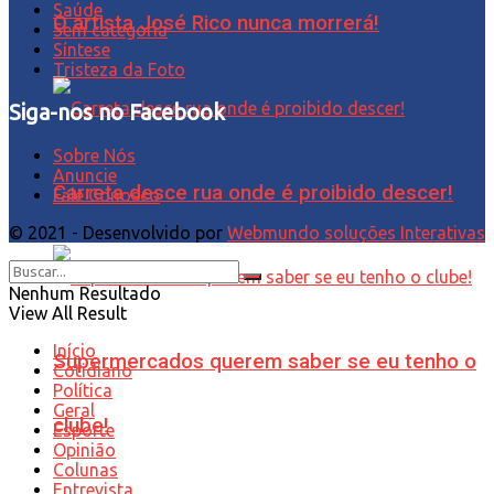
Saúde
O artista José Rico nunca morrerá!
Sem categoria
Síntese
Tristeza da Foto
Siga-nos no Facebook
Sobre Nós
Anuncie
Carreta desce rua onde é proibido descer!
Fale Conosco
© 2021 - Desenvolvido por
Webmundo soluções Interativas
Nenhum Resultado
View All Result
Início
Supermercados querem saber se eu tenho o
Cotidiano
Política
Geral
clube!
Esporte
Opinião
Colunas
Entrevista