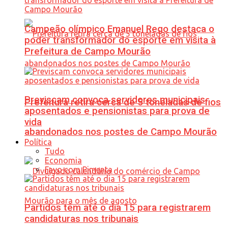
Campeão olímpico Emanuel Rego destaca o
poder transformador do esporte em visita à
Prefeitura de Campo Mourão
Previscam convoca servidores municipais
Prefeitura retira cerca de 5 toneladas de fios
aposentados e pensionistas para prova de
vida
abandonados nos postes de Campo Mourão
Política
Tudo
Economia
Favo com Pimenta
Partidos têm até o dia 15 para registrarem
candidaturas nos tribunais