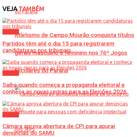
VEJA
TAMBÉM
Política
Atletismo de Campo Mourão conquista títulos
Partidos têm até o dia 15 para registrarem
candidaturas nos tribunais
gerais masculino e feminino nos 76º Jogos
Escolares do Paraná
Política
Saiba quando começa a propaganda eleitoral e
conheça as novas regras para as Eleições 2026
Política
Câmara aprova abertura de CPI para apurar
denúncias do SAMU