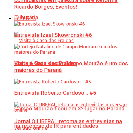
contabilistas em palestra sobre Reforma
Ricardo Borges, Eventos!
Tributária
Entrevista
Entrevista Izael Skowronski #6
Visita à Casa das Fraldas
Cortejo Natalino de Campo Mourão é um dos
maiores do Paraná
Entrevista Roberto Cardoso… #5
Campo Mourão ficou em 3º lugar no Paraná
Jornal O LIBERAL retoma as entrevistas na
na retenção de IR para entidades
versão online