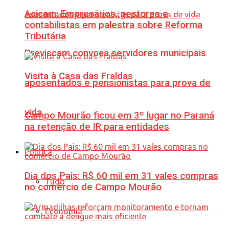
Acicam: Empresários, gestores e
contabilistas em palestra sobre Reforma
Tributária
Previscam convoca servidores municipais
Visita à Casa das Fraldas
aposentados e pensionistas para prova de
vida
Campo Mourão ficou em 3º lugar no Paraná
na retenção de IR para entidades
Política
Dia dos Pais: R$ 60 mil em 31 vales compras
Tudo
no comércio de Campo Mourão
Economia