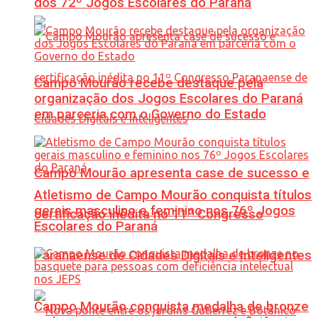
dos 72º Jogos Escolares do Paraná
Campo Mourão recebe destaque pela
organização dos Jogos Escolares do Paraná
em parceria com o Governo do Estado
Campo Mourão apresenta case de sucesso e
Atletismo de Campo Mourão conquista títulos
gerais masculino e feminino nos 76º Jogos
certificação inédita no 11º Congresso
Escolares do Paraná
Paranaense de Cidades Digitais e Inteligentes
Campo Mourão conquista medalha de bronze