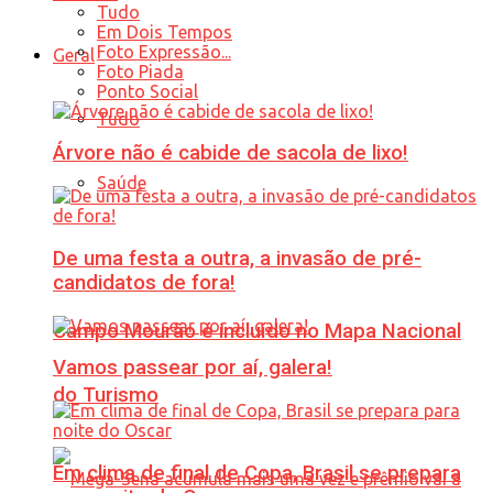
Tudo
Em Dois Tempos
Foto Expressão...
Geral
Foto Piada
Ponto Social
Tudo
Árvore não é cabide de sacola de lixo!
Saúde
De uma festa a outra, a invasão de pré-
candidatos de fora!
Campo Mourão é incluído no Mapa Nacional
Vamos passear por aí, galera!
do Turismo
Em clima de final de Copa, Brasil se prepara