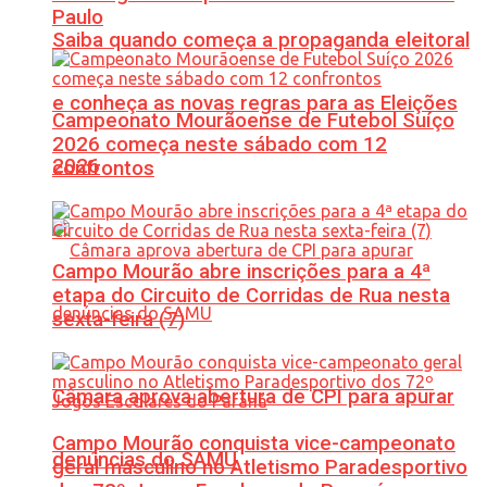
Paulo
Saiba quando começa a propaganda eleitoral
e conheça as novas regras para as Eleições
Campeonato Mourãoense de Futebol Suíço
2026 começa neste sábado com 12
2026
confrontos
Campo Mourão abre inscrições para a 4ª
etapa do Circuito de Corridas de Rua nesta
sexta-feira (7)
Câmara aprova abertura de CPI para apurar
Campo Mourão conquista vice-campeonato
denúncias do SAMU
geral masculino no Atletismo Paradesportivo