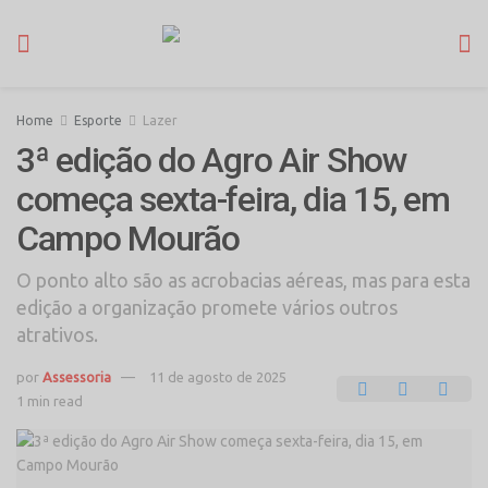
Home
Esporte
Lazer
3ª edição do Agro Air Show
começa sexta-feira, dia 15, em
Campo Mourão
O ponto alto são as acrobacias aéreas, mas para esta
edição a organização promete vários outros
atrativos.
por
Assessoria
11 de agosto de 2025
1 min read