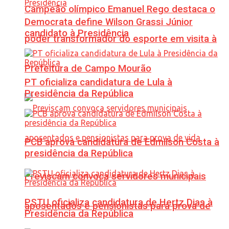
Campeão olímpico Emanuel Rego destaca o
Democrata define Wilson Grassi Júnior
candidato à Presidência
poder transformador do esporte em visita à
Prefeitura de Campo Mourão
PT oficializa candidatura de Lula à
Presidência da República
PCB aprova candidatura de Edmilson Costa à
presidência da República
Previscam convoca servidores municipais
PSTU oficializa candidatura de Hertz Dias à
aposentados e pensionistas para prova de
Presidência da República