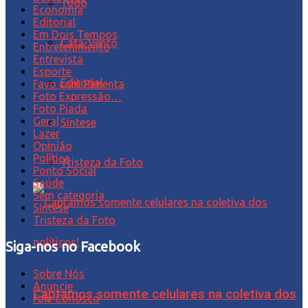
Tudo
Economia
Editorial
Em Dois Tempos
Cata-Vento
Entretenimento
Entrevista
Esporte
Editorial
Favo com Pimenta
Foto Expressão…
Foto Piada
Geral
Síntese
Lazer
Opinião
Política
Tristeza da Foto
Ponto Social
Saúde
Sem categoria
Síntese
Tristeza da Foto
Siga-nos no Facebook
Sobre Nós
Anuncie
Captamos somente celulares na coletiva dos
Fale Conosco