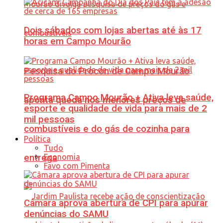
Dois sábados com lojas abertas até às 17
horas em Campo Mourão
Pesquisa do Procon de Campo Mourão
Programa Campo Mourão + Ativa leva saúde,
aponta queda nos menores preços de
esporte e qualidade de vida para mais de 2
mil pessoas
combustíveis e do gás de cozinha para
Política
Tudo
Economia
entrega
Favo com Pimenta
Câmara aprova abertura de CPI para apurar
denúncias do SAMU