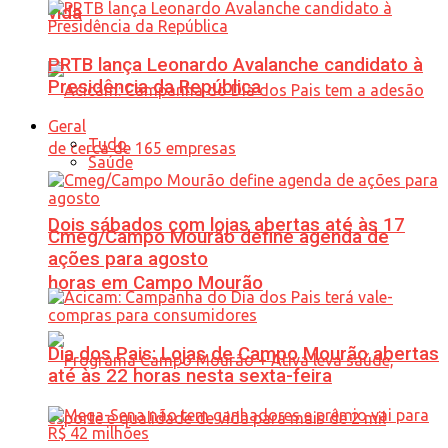
vida
PRTB lança Leonardo Avalanche candidato à
Presidência da República
Geral
Tudo
Saúde
Dois sábados com lojas abertas até às 17
Cmeg/Campo Mourão define agenda de
ações para agosto
horas em Campo Mourão
Dia dos Pais: Lojas de Campo Mourão abertas
até às 22 horas nesta sexta-feira