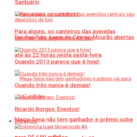
Santuário
Para alguns, os canteiros das avenidas
Dia dos Pais: Lojas de Campo Mourão abertas
centrais são depósitos de lixo
até às 22 horas nesta sexta-feira
Quando 2013 parece que é hoje!
Quando três nunca é demais!
Ricardo Borges, Eventos!
Mega-Sena não tem ganhador e prêmio sobe
Entrevista