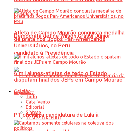
Atleta de Campo Mourão conquista medalha
Democrata define Wilson Grassi Júnior
de prata nos Jogos Pan-Americanos
Universitários, no Peru
candidato à Presidência
6 mil alunos-atletas de todo o Estado
disputam final dos JEPs em Campo Mourão
Opinião
Tudo
Cata-Vento
Editorial
Síntese
PT oficializa candidatura de Lula à
Tristeza da Foto