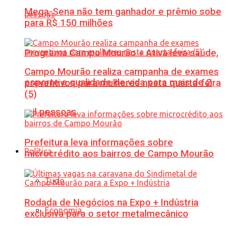
Mega-Sena não tem ganhador e prêmio sobe
para R$ 150 milhões
Programa Campo Mourão + Ativa leva saúde,
Campo Mourão realiza campanha de exames
esporte e qualidade de vida para mais de 2
preventivos para mulheres nesta quarta-feira
(5)
mil pessoas
Prefeitura leva informações sobre
Política
microcrédito aos bairros de Campo Mourão
Tudo
Rodada de Negócios na Expo + Indústria
Economia
exclusiva para o setor metalmecânico