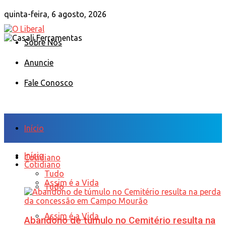
quinta-feira, 6 agosto, 2026
Sobre Nós
Anuncie
Fale Conosco
Início
Início
Cotidiano
Cotidiano
Tudo
Assim é a Vida
Tudo
Assim é a Vida
Abandono de túmulo no Cemitério resulta na