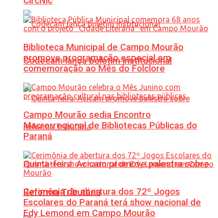
CircNic
Biblioteca Municipal de Campo Mourão
promove programação especial em
Codecam lança boletim institucional
comemoração ao Mês do Folclore
Campo Mourão sedia Encontro
Macrorregional de Bibliotecas Públicas do
Paraná
Quinta-feira: Acicam promove palestra sobre
Cerimônia de abertura dos 72º Jogos
Reforma Tributária
Escolares do Paraná terá show nacional de
Edy Lemond em Campo Mourão