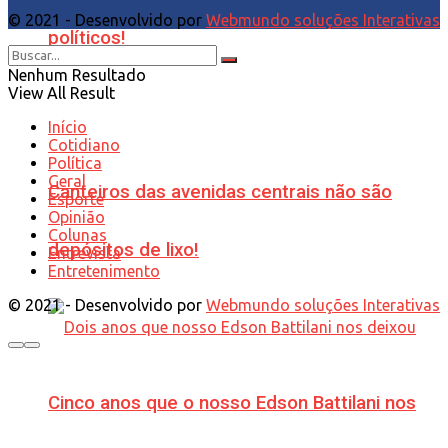
© 2021 - Desenvolvido por
Webmundo soluções Interativas
políticos!
Nenhum Resultado
View All Result
Início
Cotidiano
Política
Geral
Canteiros das avenidas centrais não são
Esporte
Opinião
Colunas
depósitos de lixo!
Entrevista
Entretenimento
© 2021 - Desenvolvido por
Webmundo soluções Interativas
Cinco anos que o nosso Edson Battilani nos