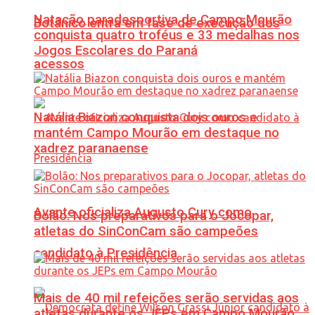
Natação paradesportiva de Campo Mourão
Botânico entra em fase de execução dos
conquista quatro troféus e 33 medalhas nos
Jogos Escolares do Paraná
acessos
Natália Biazon conquista dois ouros e
mantém Campo Mourão em destaque no
xadrez paranaense
Avante oficializa Augusto Cury como
Bolão: Nos preparativos para o Jocopar,
atletas do SinConCam são campeões
candidato à Presidência
Mais de 40 mil refeições serão servidas aos
atletas durante os JEPs em Campo Mourão