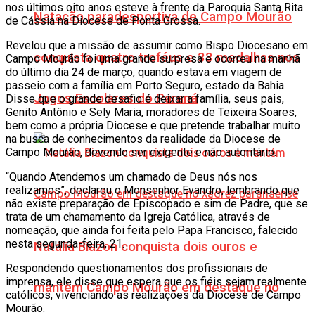
nos últimos oito anos esteve à frente da Paroquia Santa Rita
Natação paradesportiva de Campo Mourão
de Cássia na Diocese de Ponta Grossa.
Revelou que a missão de assumir como Bispo Diocesano em
conquista quatro troféus e 33 medalhas nos
Campo Mourão foi uma grande surpresa e ocorreu na manhã
do último dia 24 de março, quando estava em viagem de
passeio com a família em Porto Seguro, estado da Bahia.
Jogos Escolares do Paraná
Disse que o grande desafio é deixar a família, seus pais,
Genito Antônio e Sely Maria, moradores de Teixeira Soares,
bem como a própria Diocese e que pretende trabalhar muito
na busca de conhecimentos da realidade da Diocese de
Campo Mourão, devendo ser exigente e não autoritário.
“Quando Atendemos um chamado de Deus nós nos
realizamos”, declarou o Monsenhor Evandro, lembrando que
não existe preparação de Episcopado e sim de Padre, que se
trata de um chamamento da Igreja Católica, através de
nomeação, que ainda foi feita pelo Papa Francisco, falecido
nesta segunda-feira, 21.
Natália Biazon conquista dois ouros e
Respondendo questionamentos dos profissionais de
imprensa, ele disse que espera que os fiéis sejam realmente
mantém Campo Mourão em destaque no
católicos, vivenciando as realizações da Diocese de Campo
Mourão.