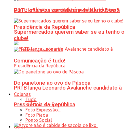
Carreta desce rua onde é proibido descer!
PSTU oficializa candidatura de Hertz Dias à
Presidência da República
Supermercados querem saber se eu tenho o
clube!
Comunicação é tudo!
Do panetone ao ovo de Páscoa
PRTB lança Leonardo Avalanche candidato à
Colunas
Tudo
Presidência da República
Em Dois Tempos
Foto Expressão...
Foto Piada
Ponto Social
Geral