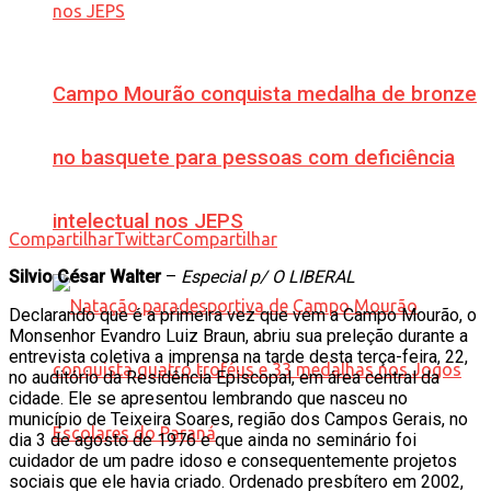
Campo Mourão conquista medalha de bronze
no basquete para pessoas com deficiência
intelectual nos JEPS
Compartilhar
Twittar
Compartilhar
Silvio César Walter
–
Especial p/ O LIBERAL
Declarando que é a primeira vez que vem a Campo Mourão, o
Monsenhor Evandro Luiz Braun, abriu sua preleção durante a
entrevista coletiva a imprensa na tarde desta terça-feira, 22,
no auditório da Residência Episcopal, em área central da
cidade. Ele se apresentou lembrando que nasceu no
município de Teixeira Soares, região dos Campos Gerais, no
dia 3 de agosto de 1976 e que ainda no seminário foi
cuidador de um padre idoso e consequentemente projetos
sociais que ele havia criado. Ordenado presbítero em 2002,