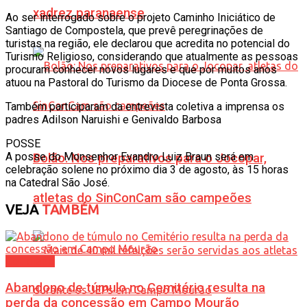
xadrez paranaense
Ao ser interrogado sobre o projeto Caminho Iniciático de
Santiago de Compostela, que prevê peregrinações de
turistas na região, ele declarou que acredita no potencial do
Turismo Religioso, considerando que atualmente as pessoas
procuram conhecer novos lugares e que por muitos anos
atuou na Pastoral do Turismo da Diocese de Ponta Grossa.
Também participaram da entrevista coletiva a imprensa os
padres Adilson Naruishi e Genivaldo Barbosa
POSSE
A posse do Monsenhor Evandro Luiz Braun será em
Bolão: Nos preparativos para o Jocopar,
celebração solene no próximo dia 3 de agosto, às 15 horas
na Catedral São José.
atletas do SinConCam são campeões
VEJA
TAMBÉM
Cotidiano
Abandono de túmulo no Cemitério resulta na
perda da concessão em Campo Mourão