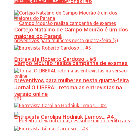
para R$ 150 milhões
Entrevista Izael Skowronski #6
Cortejo Natalino de Campo Mourão é um dos
maiores do Paraná
Entrevista Roberto Cardoso… #5
Campo Mourão realiza campanha de exames
preventivos para mulheres nesta quarta-feira
Jornal O LIBERAL retoma as entrevistas na
versão online
(5)
Entrevista Carolina Hodniuk Lemos… #4