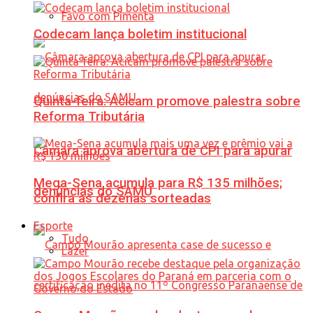
Favo com Pimenta
Codecam lança boletim institucional
Quinta-feira: Acicam promove palestra sobre
Reforma Tributária
Câmara aprova abertura de CPI para apurar
Mega-Sena acumula para R$ 135 milhões;
denúncias do SAMU
confira as dezenas sorteadas
Esporte
Tudo
Lazer