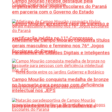
Campo Mourão recebe destaque pela
organização dos Jogos Escolares do Paraná
em parceria com o Governo do Estado
Campo Mourão apresenta case de sucesso e
certificação inédita no 11º Congresso
Atletismo de Campo Mourão conquista títulos
gerais masculino e feminino nos 76º Jogos
Escolares do Paraná
Paranaense de Cidades Digitais e Inteligentes
Campo Mourão conquista medalha de bronze
no basquete para pessoas com deficiência
intelectual nos JEPS
Nova ponte entre os jardins Gutierrez e