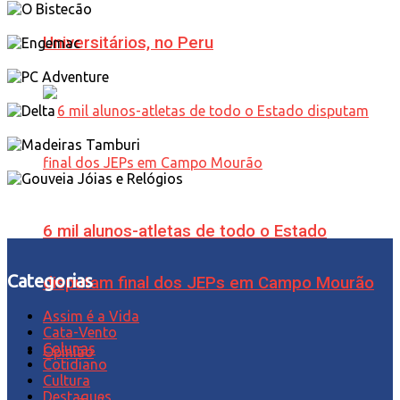
Universitários, no Peru
6 mil alunos-atletas de todo o Estado
Categorias
disputam final dos JEPs em Campo Mourão
Assim é a Vida
Cata-Vento
Colunas
Opinião
Cotidiano
Cultura
Destaques