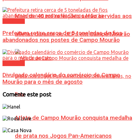
Mais de 40 mil refeições serão servidas aos
Cotidiano
Prefeitura retira cerca de 5 toneladas de fios
atletas durante os JEPs em Campo Mourão
abandonados nos postes de Campo Mourão
Cotidiano
Divulgado calendário do comércio de Campo
Mourão para o mês de agosto
Comente este post
Atleta de Campo Mourão conquista medalha
de prata nos Jogos Pan-Americanos