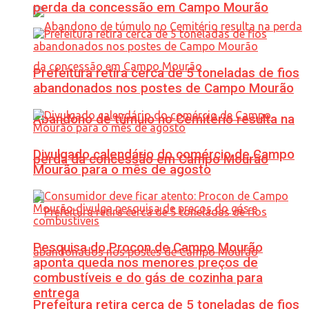
perda da concessão em Campo Mourão
Prefeitura retira cerca de 5 toneladas de fios
abandonados nos postes de Campo Mourão
Abandono de túmulo no Cemitério resulta na
Divulgado calendário do comércio de Campo
perda da concessão em Campo Mourão
Mourão para o mês de agosto
Pesquisa do Procon de Campo Mourão
aponta queda nos menores preços de
combustíveis e do gás de cozinha para
entrega
Prefeitura retira cerca de 5 toneladas de fios