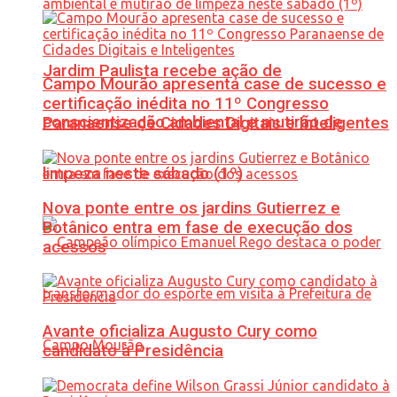
Jardim Paulista recebe ação de
Campo Mourão apresenta case de sucesso e
certificação inédita no 11º Congresso
conscientização ambiental e mutirão de
Paranaense de Cidades Digitais e Inteligentes
limpeza neste sábado (1º)
Nova ponte entre os jardins Gutierrez e
Botânico entra em fase de execução dos
acessos
Avante oficializa Augusto Cury como
candidato à Presidência