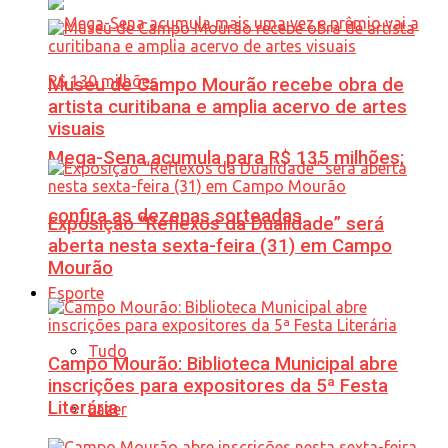
Museu de Campo Mourão recebe obra de
artista curitibana e amplia acervo de artes
visuais
Mega-Sena acumula para R$ 135 milhões;
confira as dezenas sorteadas
Exposição “Reflexos da Dualidade” será
aberta nesta sexta-feira (31) em Campo
Mourão
Esporte
Tudo
Campo Mourão: Biblioteca Municipal abre
inscrições para expositores da 5ª Festa
Literária
Lazer