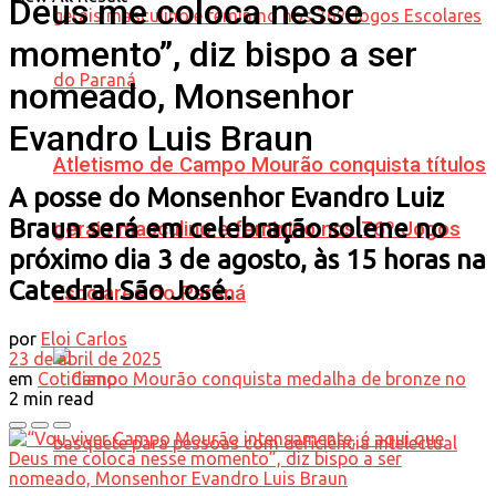
Deus me coloca nesse
momento”, diz bispo a ser
nomeado, Monsenhor
Evandro Luis Braun
Atletismo de Campo Mourão conquista títulos
A posse do Monsenhor Evandro Luiz
Braun será em celebração solene no
gerais masculino e feminino nos 76º Jogos
próximo dia 3 de agosto, às 15 horas na
Catedral São José.
Escolares do Paraná
por
Eloi Carlos
23 de abril de 2025
em
Cotidiano
2 min read