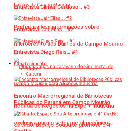
Entrevista Gilmar Cardoso… #3
Prefeitura leva informações sobre
Entrevista Jair Elias… #2
microcrédito aos bairros de Campo Mourão
Entrevista Diego Reis… #1
Entretenimento
Tudo
Cultura
Encontro Macrorregional de Bibliotecas
Públicas do Paraná em Campo Mourão
Rodada de Negócios na Expo + Indústria
exclusiva para o setor metalmecânico
Sábado: Espaço Sou Arte promove o 4º