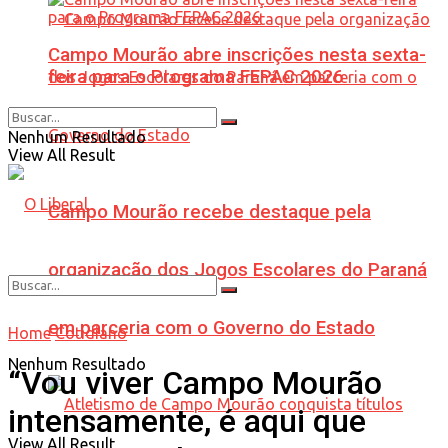
Campo Mourão abre inscrições nesta sexta-
feira para o Programa FEPAC 2026
Nenhum Resultado
View All Result
Campo Mourão recebe destaque pela
organização dos Jogos Escolares do Paraná
em parceria com o Governo do Estado
Home
Cotidiano
Nenhum Resultado
“Vou viver Campo Mourão
intensamente, é aqui que
View All Result