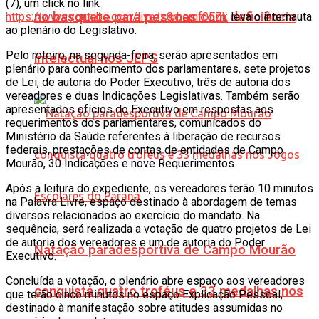
(7), um click no link
no basquete para pessoas com deficiência
https://www.youtube.com/live/z8rhemf0EZk
leva o internauta
ao plenário do Legislativo.
Pelo roteiro, na segunda-feira, serão apresentados em
intelectual nos JEPS
plenário para conhecimento dos parlamentares, sete projetos
de Lei, de autoria do Poder Executivo, três de autoria dos
vereadores e duas Indicações Legislativas. Também serão
apresentados ofícios do Executivo em respostas aos
requerimentos dos parlamentares, comunicados do
Ministério da Saúde referentes à liberação de recursos
federais, prestações de contas de entidades de Campo
Mourão, 30 Indicações e nove Requerimentos.
Após a leitura do expediente, os vereadores terão 10 minutos
na Palavra Livre, espaço destinado à abordagem de temas
diversos relacionados ao exercício do mandato. Na
sequência, será realizada a votação de quatro projetos de Lei
de autoria dos vereadores e um de autoria do Poder
Natação paradesportiva de Campo Mourão
Executivo.
Concluída a votação, o plenário abre espaço aos vereadores
conquista quatro troféus e 33 medalhas nos
que terão cinco minutos no espaço Explicação Pessoal,
destinado à manifestação sobre atitudes assumidas no