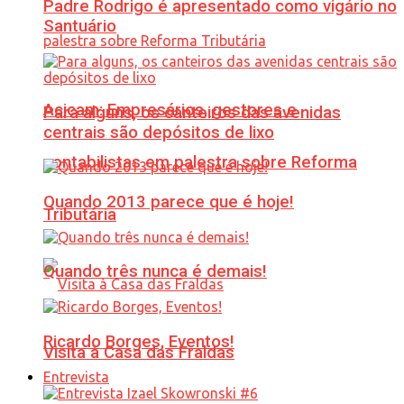
Padre Rodrigo é apresentado como vigário no
Santuário
Acicam: Empresários, gestores e
Para alguns, os canteiros das avenidas
centrais são depósitos de lixo
contabilistas em palestra sobre Reforma
Quando 2013 parece que é hoje!
Tributária
Quando três nunca é demais!
Ricardo Borges, Eventos!
Visita à Casa das Fraldas
Entrevista