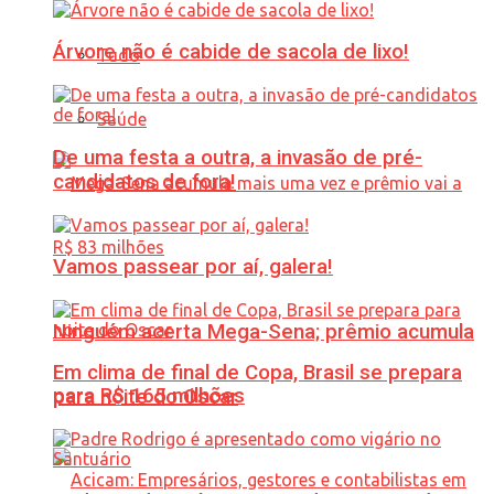
Árvore não é cabide de sacola de lixo!
Tudo
Saúde
De uma festa a outra, a invasão de pré-
candidatos de fora!
Vamos passear por aí, galera!
Ninguém acerta Mega-Sena; prêmio acumula
Em clima de final de Copa, Brasil se prepara
para R$ 165 milhões
para noite do Oscar