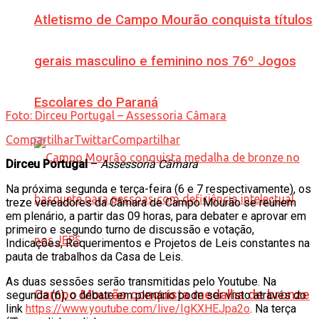
Atletismo de Campo Mourão conquista títulos
gerais masculino e feminino nos 76º Jogos
Escolares do Paraná
Foto: Dirceu Portugal – Assessoria Câmara
Compartilhar
Twittar
Compartilhar
Dirceu Portugal
–
Assessoria Câmara
Na próxima segunda e terça-feira (6 e 7 respectivamente), os
treze vereadores da Câmara de Campo Mourão se reúnem
em plenário, a partir das 09 horas, para debater e aprovar em
primeiro e segundo turno de discussão e votação,
Indicações, Requerimentos e Projetos de Leis constantes na
pauta de trabalhos da Casa de Leis.
As duas sessões serão transmitidas pelo Youtube. Na
Campo Mourão conquista medalha de bronze
segunda (6), o debate em plenário pode ser visto através do
link
https://www.youtube.com/live/IgKXHEJpa2o
. Na terça