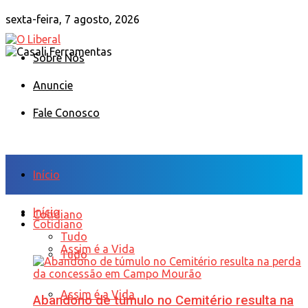
sexta-feira, 7 agosto, 2026
Sobre Nós
Anuncie
Fale Conosco
Início
Início
Cotidiano
Cotidiano
Tudo
Assim é a Vida
Tudo
Assim é a Vida
Abandono de túmulo no Cemitério resulta na