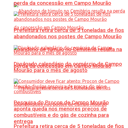
perda da concessão em Campo Mourão
Prefeitura retira cerca de 5 toneladas de fios
abandonados nos postes de Campo Mourão
Abandono de túmulo no Cemitério resulta na
Divulgado calendário do comércio de Campo
perda da concessão em Campo Mourão
Mourão para o mês de agosto
Pesquisa do Procon de Campo Mourão
aponta queda nos menores preços de
combustíveis e do gás de cozinha para
entrega
Prefeitura retira cerca de 5 toneladas de fios