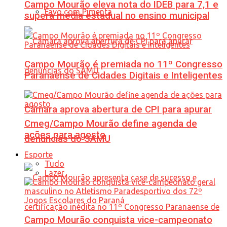
Campo Mourão eleva nota do IDEB para 7,1 e
Favo com Pimenta
supera média estadual no ensino municipal
Campo Mourão é premiada no 11º Congresso
Paranaense de Cidades Digitais e Inteligentes
Câmara aprova abertura de CPI para apurar
Cmeg/Campo Mourão define agenda de
ações para agosto
denúncias do SAMU
Esporte
Tudo
Lazer
Campo Mourão conquista vice-campeonato