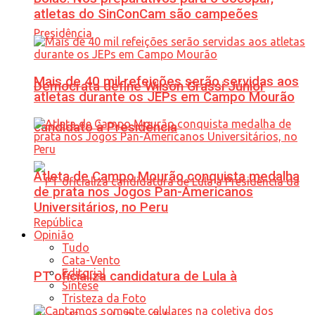
atletas do SinConCam são campeões
Mais de 40 mil refeições serão servidas aos
Democrata define Wilson Grassi Júnior
atletas durante os JEPs em Campo Mourão
candidato à Presidência
Atleta de Campo Mourão conquista medalha
de prata nos Jogos Pan-Americanos
Universitários, no Peru
Opinião
Tudo
Cata-Vento
Editorial
PT oficializa candidatura de Lula à
Síntese
Tristeza da Foto