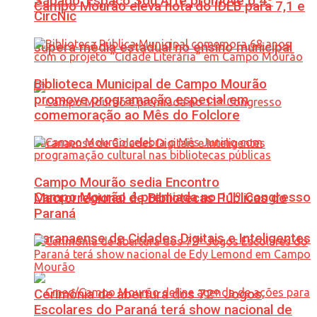
Sábado: Espaço Sou Arte promove o 4º
Campo Mourão eleva nota do IDEB para 7,1 e
CircNic
supera média estadual no ensino municipal
Biblioteca Municipal de Campo Mourão
promove programação especial em
comemoração ao Mês do Folclore
Campo Mourão sedia Encontro
Campo Mourão é premiada no 11º Congresso
Macrorregional de Bibliotecas Públicas do
Paraná
Paranaense de Cidades Digitais e Inteligentes
Cerimônia de abertura dos 72º Jogos
Escolares do Paraná terá show nacional de