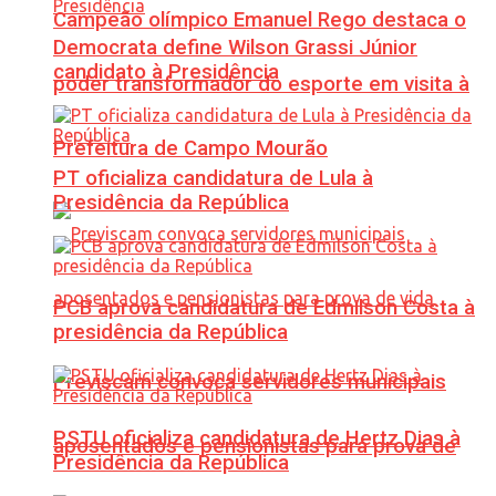
Campeão olímpico Emanuel Rego destaca o
Democrata define Wilson Grassi Júnior
candidato à Presidência
poder transformador do esporte em visita à
Prefeitura de Campo Mourão
PT oficializa candidatura de Lula à
Presidência da República
PCB aprova candidatura de Edmilson Costa à
presidência da República
Previscam convoca servidores municipais
PSTU oficializa candidatura de Hertz Dias à
aposentados e pensionistas para prova de
Presidência da República