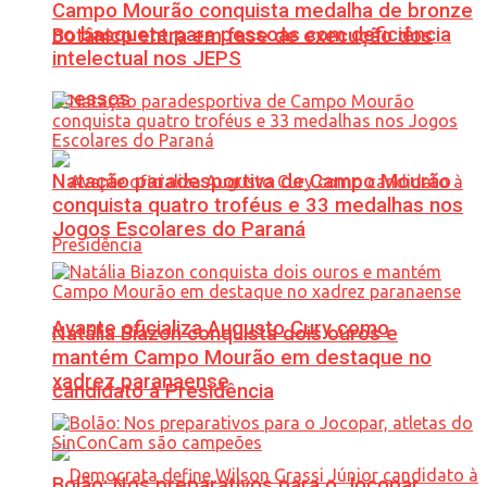
Campo Mourão conquista medalha de bronze
no basquete para pessoas com deficiência
Botânico entra em fase de execução dos
intelectual nos JEPS
acessos
Natação paradesportiva de Campo Mourão
conquista quatro troféus e 33 medalhas nos
Jogos Escolares do Paraná
Avante oficializa Augusto Cury como
Natália Biazon conquista dois ouros e
mantém Campo Mourão em destaque no
xadrez paranaense
candidato à Presidência
Bolão: Nos preparativos para o Jocopar,