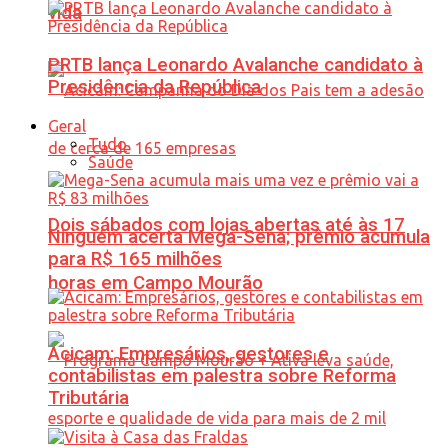
vida
PRTB lança Leonardo Avalanche candidato à
Presidência da República
Geral
Tudo
Saúde
Dois sábados com lojas abertas até às 17
Ninguém acerta Mega-Sena; prêmio acumula
para R$ 165 milhões
horas em Campo Mourão
Acicam: Empresários, gestores e
contabilistas em palestra sobre Reforma
Tributária