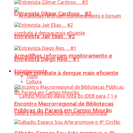
Entrevista Gilmar Cardoso… #3
Entrevista Jair Elias… #2
Armadilhas reforçam monitoramento e
Entrevista Diego Reis… #1
Entretenimento
tornam combate à dengue mais eficiente
Tudo
Cultura
Encontro Macrorregional de Bibliotecas
Públicas do Paraná em Campo Mourão