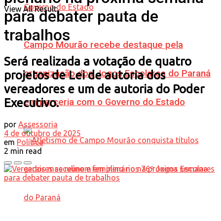
View All Result
para debater pauta de
trabalhos
Campo Mourão recebe destaque pela
Será realizada a votação de quatro
organização dos Jogos Escolares do Paraná
projetos de Lei de autoria dos
vereadores e um de autoria do Poder
Executivo.
em parceria com o Governo do Estado
por
Assessoria
4 de outubro de 2025
em
Política
2 min read