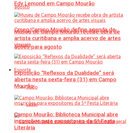
Edy Lemond em Campo Mourão
Cmeg/Campo Mourão define agenda de
Museu de Campo Mourão recebe obra de
artista curitibana e amplia acervo de artes
visuais
ações para agosto
Esporte
Exposição “Reflexos da Dualidade” será
aberta nesta sexta-feira (31) em Campo
Mourão
Tudo
Lazer
Campo Mourão: Biblioteca Municipal abre
inscrições para expositores da 5ª Festa
Literária