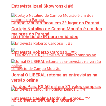
Entrevista Izael Skowronski #6
Campo Mourão ficou em 3º lugar no Paraná
Cortejo Natalino de Campo Mourão é um dos
maiores do Paraná
na retenção de IR para entidades
Entrevista Roberto Cardoso… #5
Jornal O LIBERAL retoma as entrevistas na
versão online
Dia dos Pais: R$ 60 mil em 31 vales compras
Entrevista Carolina Hodniuk Lemos… #4
no comércio de Campo Mourão