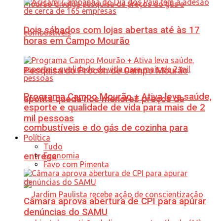
Dois sábados com lojas abertas até às 17
horas em Campo Mourão
Pesquisa do Procon de Campo Mourão
Programa Campo Mourão + Ativa leva saúde,
aponta queda nos menores preços de
esporte e qualidade de vida para mais de 2
mil pessoas
combustíveis e do gás de cozinha para
Política
Tudo
Economia
entrega
Favo com Pimenta
Câmara aprova abertura de CPI para apurar
denúncias do SAMU