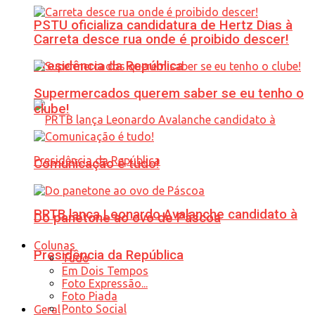
PSTU oficializa candidatura de Hertz Dias à
Carreta desce rua onde é proibido descer!
Presidência da República
Supermercados querem saber se eu tenho o
clube!
Comunicação é tudo!
PRTB lança Leonardo Avalanche candidato à
Do panetone ao ovo de Páscoa
Colunas
Presidência da República
Tudo
Em Dois Tempos
Foto Expressão...
Foto Piada
Ponto Social
Geral