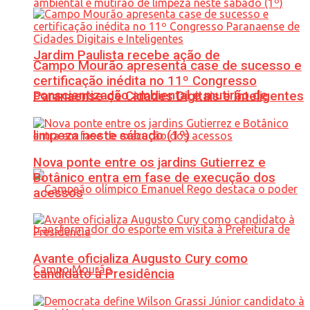
Jardim Paulista recebe ação de
Campo Mourão apresenta case de sucesso e
certificação inédita no 11º Congresso
conscientização ambiental e mutirão de
Paranaense de Cidades Digitais e Inteligentes
limpeza neste sábado (1º)
Nova ponte entre os jardins Gutierrez e
Botânico entra em fase de execução dos
acessos
Avante oficializa Augusto Cury como
candidato à Presidência