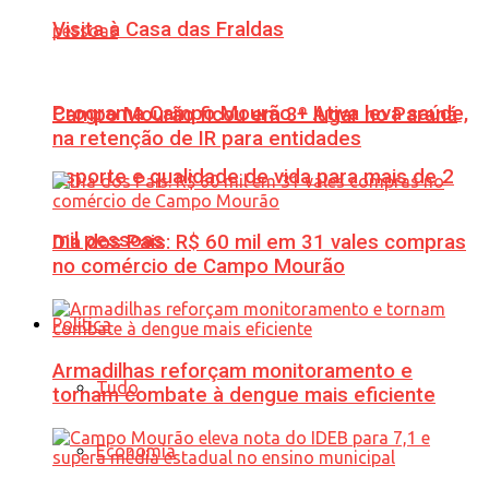
Visita à Casa das Fraldas
Programa Campo Mourão + Ativa leva saúde,
Campo Mourão ficou em 3º lugar no Paraná
na retenção de IR para entidades
esporte e qualidade de vida para mais de 2
mil pessoas
Dia dos Pais: R$ 60 mil em 31 vales compras
no comércio de Campo Mourão
Política
Armadilhas reforçam monitoramento e
Tudo
tornam combate à dengue mais eficiente
Economia