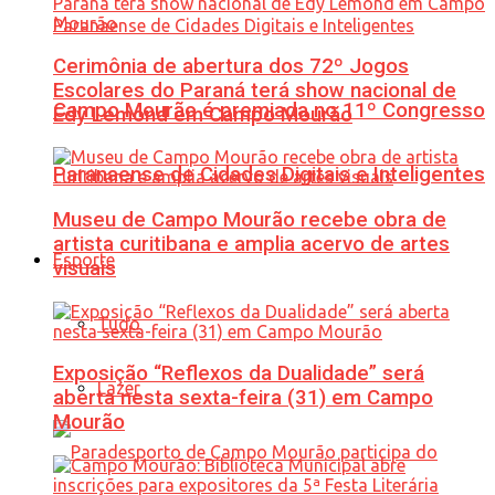
Cerimônia de abertura dos 72º Jogos
Escolares do Paraná terá show nacional de
Campo Mourão é premiada no 11º Congresso
Edy Lemond em Campo Mourão
Paranaense de Cidades Digitais e Inteligentes
Museu de Campo Mourão recebe obra de
artista curitibana e amplia acervo de artes
Esporte
visuais
Tudo
Exposição “Reflexos da Dualidade” será
Lazer
aberta nesta sexta-feira (31) em Campo
Mourão