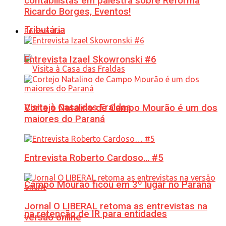
contabilistas em palestra sobre Reforma
Ricardo Borges, Eventos!
Tributária
Entrevista
Entrevista Izael Skowronski #6
Visita à Casa das Fraldas
Cortejo Natalino de Campo Mourão é um dos
maiores do Paraná
Entrevista Roberto Cardoso… #5
Campo Mourão ficou em 3º lugar no Paraná
Jornal O LIBERAL retoma as entrevistas na
na retenção de IR para entidades
versão online