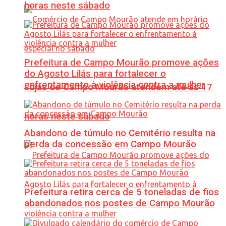
horas neste sábado
Prefeitura de Campo Mourão promove ações
do Agosto Lilás para fortalecer o
enfrentamento à violência contra a mulher
Lojas de Campo Mourão atendem até às 17
horas neste sábado
Abandono de túmulo no Cemitério resulta na
perda da concessão em Campo Mourão
Prefeitura retira cerca de 5 toneladas de fios
abandonados nos postes de Campo Mourão