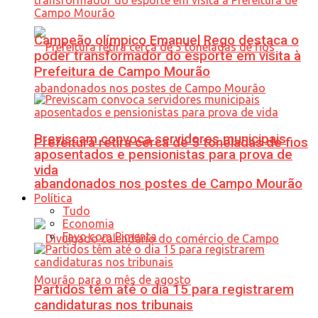
Campeão olímpico Emanuel Rego destaca o
poder transformador do esporte em visita à
Prefeitura de Campo Mourão
Previscam convoca servidores municipais
Prefeitura retira cerca de 5 toneladas de fios
aposentados e pensionistas para prova de
vida
abandonados nos postes de Campo Mourão
Política
Tudo
Economia
Favo com Pimenta
Partidos têm até o dia 15 para registrarem
candidaturas nos tribunais