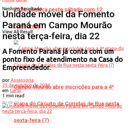
Nenhum Resultado
2026 começa neste sábado com 12
Unidade móvel da Fomento
Paraná em Campo Mourão
confrontos
View All Result
nesta terça-feira, dia 22
A Fomento Paraná já conta com um
ponto fixo de atendimento na Casa do
Empreendedor.
por
Assessoria
21 de outubro de 2024
Campo Mourão abre inscrições para a 4ª
em
Geral
1 min read
etapa do Circuito de Corridas de Rua nesta
sexta-feira (7)