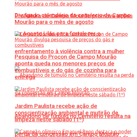
Divulgado calendário do comércio de Campo
Prefeitura de Campo Mourão promove ações
Mourão para o mês de agosto
do Agosto Lilás para fortalecer o
enfrentamento à violência contra a mulher
Pesquisa do Procon de Campo Mourão
aponta queda nos menores preços de
combustíveis e do gás de cozinha para
entrega
Jardim Paulista recebe ação de
conscientização ambiental e mutirão de
Abandono de túmulo no Cemitério resulta na
limpeza neste sábado (1º)
perda da concessão em Campo Mourão