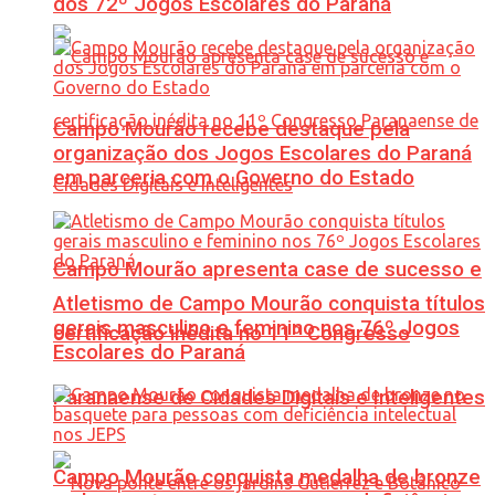
dos 72º Jogos Escolares do Paraná
Campo Mourão recebe destaque pela
organização dos Jogos Escolares do Paraná
em parceria com o Governo do Estado
Campo Mourão apresenta case de sucesso e
Atletismo de Campo Mourão conquista títulos
gerais masculino e feminino nos 76º Jogos
certificação inédita no 11º Congresso
Escolares do Paraná
Paranaense de Cidades Digitais e Inteligentes
Campo Mourão conquista medalha de bronze