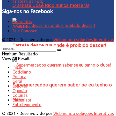
Tristeza da Foto
O artista José Rico nunca morrerá!
Siga-nos no Facebook
Sobre Nós
Anuncie
Fale Conosco
© 2021 - Desenvolvido por
Webmundo soluções Interativas
Carreta desce rua onde é proibido descer!
Nenhum Resultado
View All Result
Início
Cotidiano
Política
Geral
Supermercados querem saber se eu tenho o
Esporte
Opinião
Colunas
clube!
Entrevista
Entretenimento
© 2021 - Desenvolvido por
Webmundo soluções Interativas