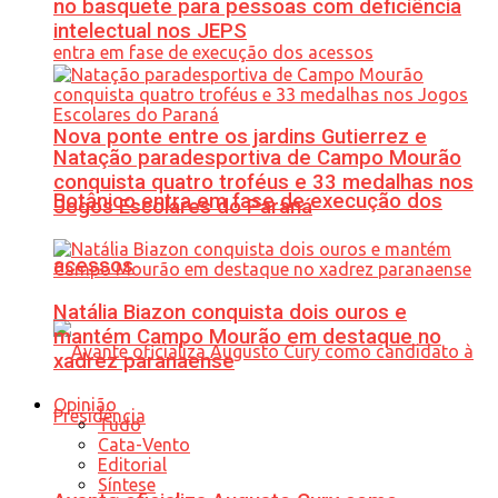
no basquete para pessoas com deficiência
intelectual nos JEPS
Nova ponte entre os jardins Gutierrez e
Natação paradesportiva de Campo Mourão
conquista quatro troféus e 33 medalhas nos
Botânico entra em fase de execução dos
Jogos Escolares do Paraná
acessos
Natália Biazon conquista dois ouros e
mantém Campo Mourão em destaque no
xadrez paranaense
Opinião
Tudo
Cata-Vento
Editorial
Síntese