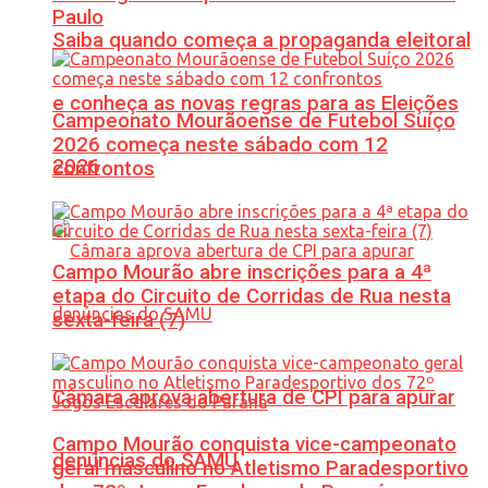
Paulo
Saiba quando começa a propaganda eleitoral
e conheça as novas regras para as Eleições
Campeonato Mourãoense de Futebol Suíço
2026 começa neste sábado com 12
2026
confrontos
Campo Mourão abre inscrições para a 4ª
etapa do Circuito de Corridas de Rua nesta
sexta-feira (7)
Câmara aprova abertura de CPI para apurar
Campo Mourão conquista vice-campeonato
denúncias do SAMU
geral masculino no Atletismo Paradesportivo