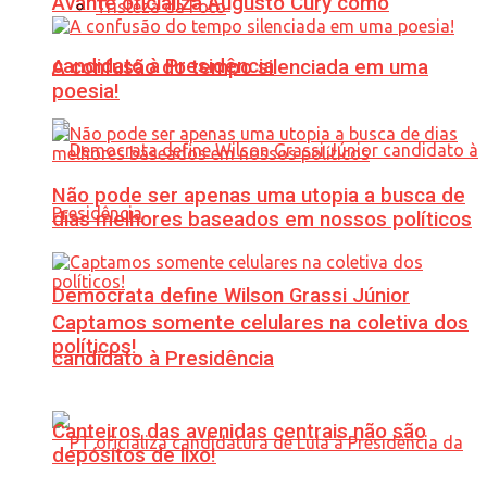
Avante oficializa Augusto Cury como
Tristeza da Foto
candidato à Presidência
A confusão do tempo silenciada em uma
poesia!
Não pode ser apenas uma utopia a busca de
dias melhores baseados em nossos políticos
Democrata define Wilson Grassi Júnior
Captamos somente celulares na coletiva dos
políticos!
candidato à Presidência
Canteiros das avenidas centrais não são
depósitos de lixo!