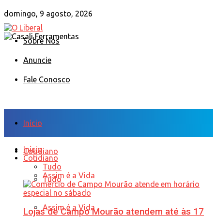
domingo, 9 agosto, 2026
Sobre Nós
Anuncie
Fale Conosco
Início
Início
Cotidiano
Cotidiano
Tudo
Assim é a Vida
Tudo
Assim é a Vida
Lojas de Campo Mourão atendem até às 17