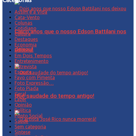
Assim é a Vida
Cata-Vento
Colunas
Cotidiano
Cinco anos que o nosso Edson Battilani nos
Cultura
Destaques
Economia
deixou!
Editorial
Em Dois Tempos
Entretenimento
Entrevista
Esporte
Favo com Pimenta
Foto Expressão…
Foto Piada
Geral
Que saudade do tempo antigo!
Lazer
Opinião
Política
Ponto Social
Saúde
Sem categoria
Síntese