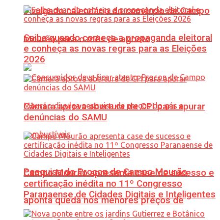
Divulgado calendário do comércio de Campo
Saiba quando começa a propaganda eleitoral
Mourão para o mês de agosto
e conheça as novas regras para as Eleições
2026
Câmara aprova abertura de CPI para apurar
denúncias do SAMU
Pesquisa do Procon de Campo Mourão
Campo Mourão apresenta case de sucesso e
certificação inédita no 11º Congresso
Paranaense de Cidades Digitais e Inteligentes
aponta queda nos menores preços de