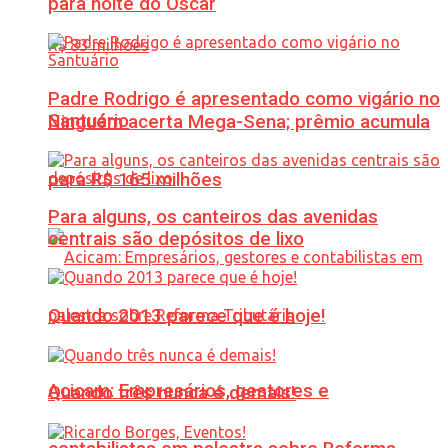
para noite do Oscar
Padre Rodrigo é apresentado como vigário no
Santuário
Ninguém acerta Mega-Sena; prêmio acumula
para R$ 165 milhões
Para alguns, os canteiros das avenidas
centrais são depósitos de lixo
Quando 2013 parece que é hoje!
Acicam: Empresários, gestores e
Quando três nunca é demais!