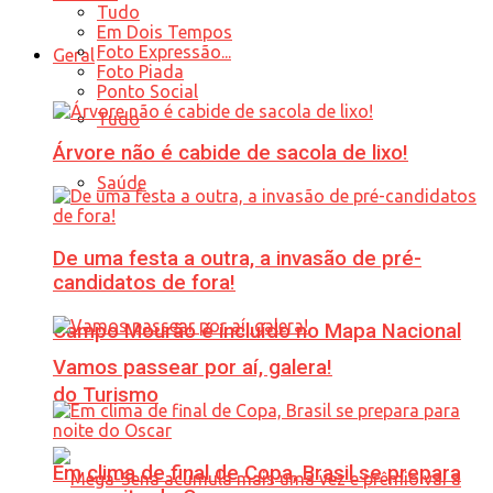
Tudo
Em Dois Tempos
Foto Expressão...
Geral
Foto Piada
Ponto Social
Tudo
Árvore não é cabide de sacola de lixo!
Saúde
De uma festa a outra, a invasão de pré-
candidatos de fora!
Campo Mourão é incluído no Mapa Nacional
Vamos passear por aí, galera!
do Turismo
Em clima de final de Copa, Brasil se prepara