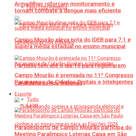
Armadilhas reforçam monitoramento e
Favo com Pimenta
tornam combate à dengue mais eficiente
Campo Mourão eleva nota do IDEB para 7,1 e
supera média estadual no ensino municipal
Partidos têm até o dia 15 para registrarem
Campo Mourão é premiada no 11º Congresso
Paranaense de Cidades Digitais e Inteligentes
candidaturas nos tribunais
Esporte
Tudo
Lazer
Paradesporto de Campo Mourão participa do
Meeting Paralímpico Loterias Caixa em São