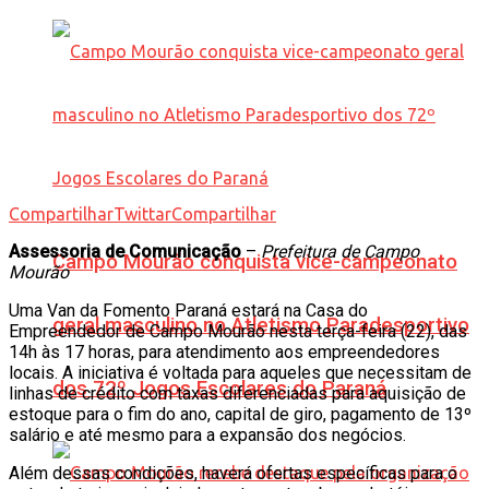
Compartilhar
Twittar
Compartilhar
Assessoria de Comunicação
–
Prefeitura de Campo
Campo Mourão conquista vice-campeonato
Mourão
Uma Van da Fomento Paraná estará na Casa do
geral masculino no Atletismo Paradesportivo
Empreendedor de Campo Mourão nesta terça-feira (22), das
14h às 17 horas, para atendimento aos empreendedores
locais. A iniciativa é voltada para aqueles que necessitam de
dos 72º Jogos Escolares do Paraná
linhas de crédito com taxas diferenciadas para aquisição de
estoque para o fim do ano, capital de giro, pagamento de 13º
salário e até mesmo para a expansão dos negócios.
Além dessas condições, haverá ofertas específicas para o