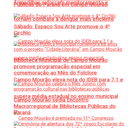
Armadilhas reforçam monitoramento e
Públicas do Paraná em Campo Mourão
tornam combate à dengue mais eficiente
Sábado: Espaço Sou Arte promove o 4º
CircNic
Biblioteca Municipal de Campo Mourão
promove programação especial em
comemoração ao Mês do Folclore
Campo Mourão eleva nota do IDEB para 7,1 e
supera média estadual no ensino municipal
Campo Mourão sedia Encontro
Macrorregional de Bibliotecas Públicas do
Paraná