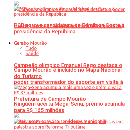
PCB aprova candidatura de Edmilson Costa à
presidência da República
Geral
Tudo
Saúde
Campeão olímpico Emanuel Rego destaca o
Campo Mourão é incluído no Mapa Nacional
do Turismo
poder transformador do esporte em visita à
Prefeitura de Campo Mourão
Ninguém acerta Mega-Sena; prêmio acumula
para R$ 165 milhões