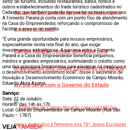
setor de turismo, incluindo restaurantes, bares, hotéis e
outros estabelecimentos do trade turístico cadastrados no
Cadastur, que também poderão aproveitar as taxas especiais.
A Fomento Paraná já conta com um ponto fixo de atendimento
na Casa do Empreendedor, reforçando o compromisso de
facilitar o acesso ao crédito.
“É uma grande oportunidade para nossos empresários,
especialmente nesta reta final do ano, que exige
investimentos estratégicos. A parceria entre a Fomento
Campo Mourão recebe destaque pela
Paraná e a Casa do Empreendedor beneficia pequenos,
médios e grandes empresários, estimulando o crédito como
uma das principais ferramentas para alavancar os negócios e
organização dos Jogos Escolares do Paraná
o desenvolvimento econômico local”, disse o secretário de
Inovação e Desenvolvimento Econômico de Campo Mourão,
Eduardo Akira Azuma.
em parceria com o Governo do Estado
Serviço:
Data: 22 de outubro
Horário: das 14h às 17h
Local: Casa do Empreendedor de Campo Mourão (Rua São
Paulo – 1787)
VEJA
TAMBÉM