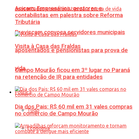
Acicam: Empresários, gestores e
contabilistas em palestra sobre Reforma
Tributária
Previscam convoca servidores municipais
Visita à Casa das Fraldas
aposentados e pensionistas para prova de
vida
Campo Mourão ficou em 3º lugar no Paraná
na retenção de IR para entidades
Política
Dia dos Pais: R$ 60 mil em 31 vales compras
Tudo
no comércio de Campo Mourão
Economia