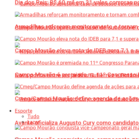
Dia dos Pais: R$ 60 mil em 31 vales compras
Armadilhas reforçam monitoramento e tornam 
Campo Mourão apresenta case de sucesso e cer
Campo Mourão eleva nota do IDEB para 7,1 e s
Campo Mourão é premiada no 11º Congresso Pa
Nova ponte entre os jardins Gutierrez e Botâ
Cmeg/Campo Mourão define agenda de ações 
Esporte
Tudo
Lazer
Avante oficializa Augusto Cury como candidato