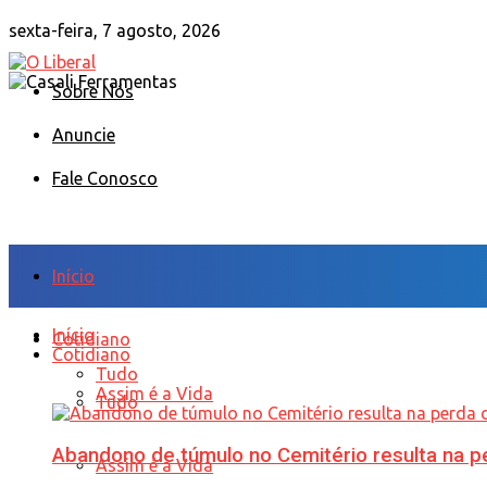
sexta-feira, 7 agosto, 2026
Sobre Nós
Anuncie
Fale Conosco
Início
Início
Cotidiano
Cotidiano
Tudo
Assim é a Vida
Tudo
Abandono de túmulo no Cemitério resulta na
Assim é a Vida