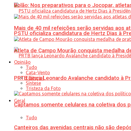
Bolão: Nos preparativos para o Jocopar, atl
Mais de 40 mil refeições serão servidas aos 
PSTU oficializa candidatura de Hertz Dias à Pr
Atleta de Campo Mourão conquista medalha de
Opinião
Tudo
Cata-Vento
PRTB lança Leonardo Avalanche candidato à Pr
Editorial
Síntese
Tristeza da Foto
Geral
Captamos somente celulares na coletiva dos po
Tudo
Canteiros das avenidas centrais não são depósi