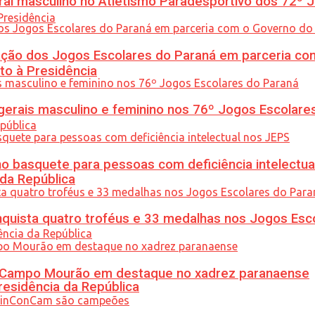
l masculino no Atletismo Paradesportivo dos 72º J
ção dos Jogos Escolares do Paraná em parceria co
to à Presidência
gerais masculino e feminino nos 76º Jogos Escolare
 basquete para pessoas com deficiência intelectua
 da República
uista quatro troféus e 33 medalhas nos Jogos Esc
ém Campo Mourão em destaque no xadrez paranaense
residência da República