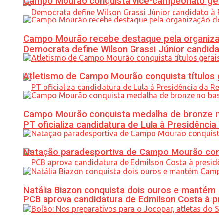
Campo Mourão conquista vice-campeonato gera
Campo Mourão recebe destaque pela organiza
Democrata define Wilson Grassi Júnior candida
Atletismo de Campo Mourão conquista títulos 
Campo Mourão conquista medalha de bronze no
PT oficializa candidatura de Lula à Presidência
Natação paradesportiva de Campo Mourão conq
Natália Biazon conquista dois ouros e mant
PCB aprova candidatura de Edmilson Costa à p