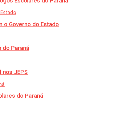
ogos Escolares do Paraná
m o Governo do Estado
s do Paraná
l nos JEPS
olares do Paraná