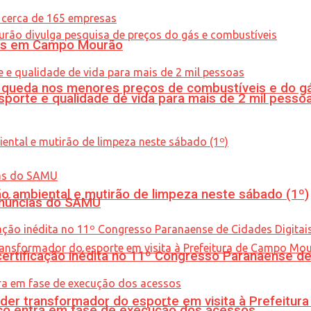
oras em Campo Mourão
queda nos menores preços de combustíveis e do gá
porte e qualidade de vida para mais de 2 mil pesso
ão ambiental e mutirão de limpeza neste sábado (1º)
enúncias do SAMU
tificação inédita no 11º Congresso Paranaense de C
er transformador do esporte em visita à Prefeitu
nico entra em fase de execução dos acessos