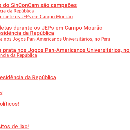
etas do SinConCam são campeões
atletas durante os JEPs em Campo Mourão
esidência da República
 prata nos Jogos Pan-Americanos Universitários, no
esidência da República
líticos!
tos de lixo!