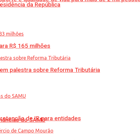
esidência da República
ara R$ 165 milhões
 em palestra sobre Reforma Tributária
retenção de IR para entidades
enúncias do SAMU