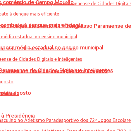
 no comércio de Campo Mourão
combate à dengue mais eficiente
tificação inédita no 11º Congresso Paranaense de C
upera média estadual no ensino municipal
ranaense de Cidades Digitais e Inteligentes
nico entra em fase de execução dos acessos
para agosto
 à Presidência