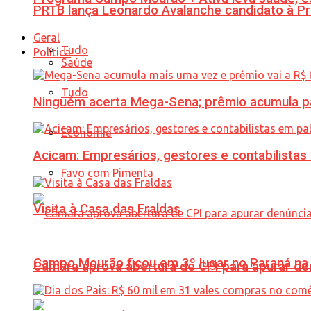
PRTB lança Leonardo Avalanche candidato à Pr
Geral
Tudo
Política
Saúde
Tudo
Ninguém acerta Mega-Sena; prêmio acumula p
Economia
Acicam: Empresários, gestores e contabilistas
Favo com Pimenta
Visita à Casa das Fraldas
Campo Mourão ficou em 3º lugar no Paraná na 
Câmara aprova abertura de CPI para apurar d