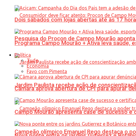
Dois sábados com lojas abertas até às 17 h
Pesquisa do Procon de Campo Mourão aponta 
Programa Campo Mourão + Ativa leva saúde, es
Política
Tudo
Economia
Favo com Pimenta
Jardim Paulista recebe ação de conscientizaç
Câmara aprova abertura de CPI para apurar d
Campo Mourão apresenta case de sucesso e cer
Campeão olímpico Emanuel Rego destaca o pod
Nova ponte entre os jardins Gutierrez e Botâ