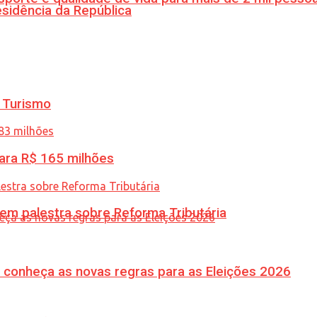
esidência da República
 Turismo
ara R$ 165 milhões
 em palestra sobre Reforma Tributária
 conheça as novas regras para as Eleições 2026