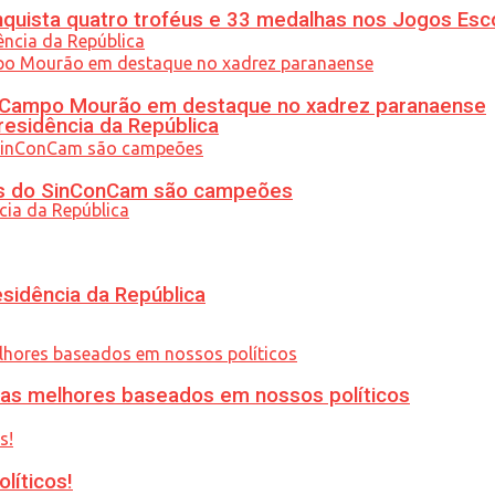
uista quatro troféus e 33 medalhas nos Jogos Esc
ém Campo Mourão em destaque no xadrez paranaense
residência da República
etas do SinConCam são campeões
esidência da República
ias melhores baseados em nossos políticos
líticos!