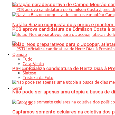
Natação paradesportiva de Campo Mourão conq
Natália Biazon conquista dois ouros e mant
PCB aprova candidatura de Edmilson Costa à p
Bolão: Nos preparativos para o Jocopar, atl
Opinião
Tudo
Cata-Vento
PSTU oficializa candidatura de Hertz Dias à Pr
Editorial
Síntese
Tristeza da Foto
Geral
Não pode ser apenas uma utopia a busca de d
Tudo
Captamos somente celulares na coletiva dos po