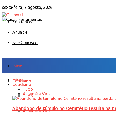
sexta-feira, 7 agosto, 2026
Sobre Nós
Anuncie
Fale Conosco
Início
Início
Cotidiano
Cotidiano
Tudo
Assim é a Vida
Tudo
Abandono de túmulo no Cemitério resulta na
Assim é a Vida