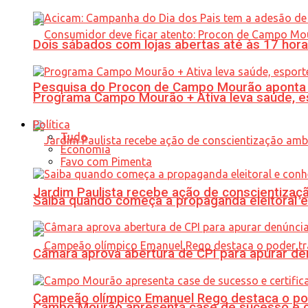
Dois sábados com lojas abertas até às 17 h
Pesquisa do Procon de Campo Mourão aponta 
Programa Campo Mourão + Ativa leva saúde, es
Política
Tudo
Economia
Favo com Pimenta
Jardim Paulista recebe ação de conscientizaç
Saiba quando começa a propaganda eleitoral e
Câmara aprova abertura de CPI para apurar d
Campeão olímpico Emanuel Rego destaca o pod
Campo Mourão apresenta case de sucesso e cer