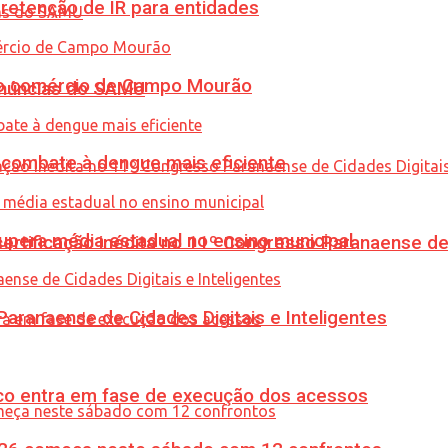
retenção de IR para entidades
 no comércio de Campo Mourão
enúncias do SAMU
combate à dengue mais eficiente
upera média estadual no ensino municipal
tificação inédita no 11º Congresso Paranaense de C
ranaense de Cidades Digitais e Inteligentes
nico entra em fase de execução dos acessos