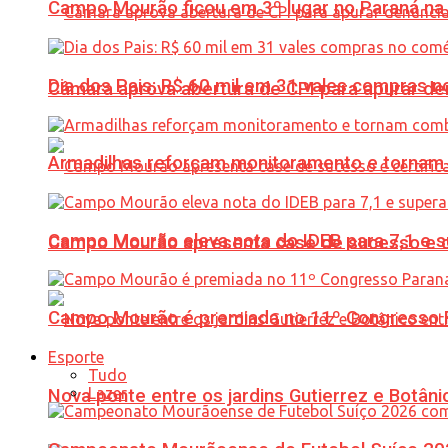
Campo Mourão ficou em 3º lugar no Paraná na 
Dia dos Pais: R$ 60 mil em 31 vales compras
Câmara aprova abertura de CPI para apurar d
Armadilhas reforçam monitoramento e tornam 
Campo Mourão eleva nota do IDEB para 7,1 e s
Campo Mourão apresenta case de sucesso e cer
Campo Mourão é premiada no 11º Congresso Pa
Esporte
Tudo
Lazer
Nova ponte entre os jardins Gutierrez e Botâ