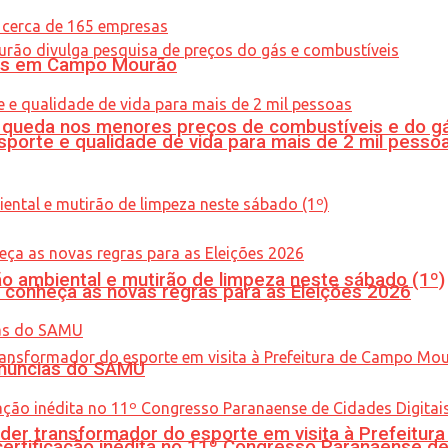
oras em Campo Mourão
queda nos menores preços de combustíveis e do gá
porte e qualidade de vida para mais de 2 mil pesso
ão ambiental e mutirão de limpeza neste sábado (1º)
 conheça as novas regras para as Eleições 2026
enúncias do SAMU
er transformador do esporte em visita à Prefeitu
tificação inédita no 11º Congresso Paranaense de C