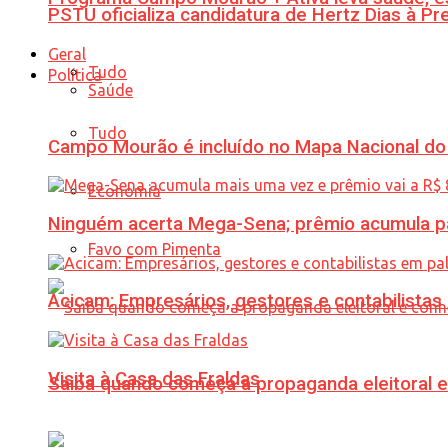
PSTU oficializa candidatura de Hertz Dias à Pr
Geral
Tudo
Política
Saúde
Tudo
Campo Mourão é incluído no Mapa Nacional do
Economia
Ninguém acerta Mega-Sena; prêmio acumula p
Favo com Pimenta
Acicam: Empresários, gestores e contabilistas
Visita à Casa das Fraldas
Saiba quando começa a propaganda eleitoral e