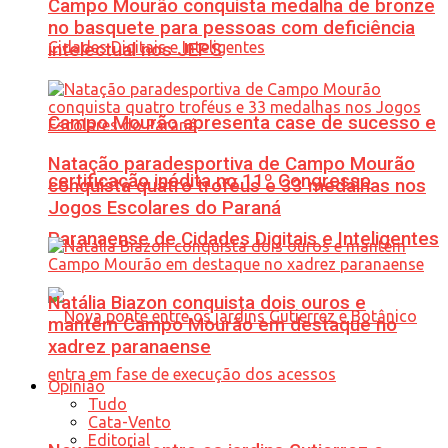
Campo Mourão conquista medalha de bronze
no basquete para pessoas com deficiência
intelectual nos JEPS
Campo Mourão apresenta case de sucesso e
Natação paradesportiva de Campo Mourão
certificação inédita no 11º Congresso
conquista quatro troféus e 33 medalhas nos
Jogos Escolares do Paraná
Paranaense de Cidades Digitais e Inteligentes
Natália Biazon conquista dois ouros e
mantém Campo Mourão em destaque no
xadrez paranaense
Opinião
Tudo
Cata-Vento
Editorial