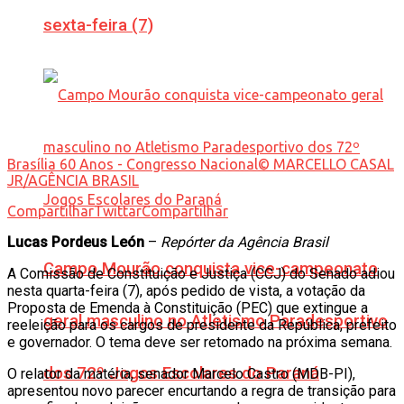
sexta-feira (7)
Brasília 60 Anos - Congresso Nacional© MARCELLO CASAL
JR/AGÊNCIA BRASIL
Compartilhar
Twittar
Compartilhar
Lucas Pordeus León
–
Repórter da Agência Brasil
Campo Mourão conquista vice-campeonato
A Comissão de Constituição e Justiça (CCJ) do Senado adiou
nesta quarta-feira (7), após pedido de vista, a votação da
Proposta de Emenda à Constituição (PEC) que extingue a
geral masculino no Atletismo Paradesportivo
reeleição para os cargos de presidente da República, prefeito
e governador. O tema deve ser retomado na próxima semana.
dos 72º Jogos Escolares do Paraná
O relator da matéria, senador Marcelo Castro (MDB-PI),
apresentou novo parecer encurtando a regra de transição para