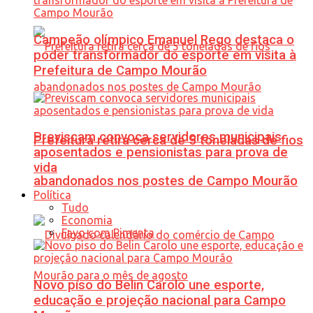
Campeão olímpico Emanuel Rego destaca o
poder transformador do esporte em visita à
Prefeitura de Campo Mourão
Previscam convoca servidores municipais
Prefeitura retira cerca de 5 toneladas de fios
aposentados e pensionistas para prova de
vida
abandonados nos postes de Campo Mourão
Política
Tudo
Economia
Favo com Pimenta
Novo piso do Belin Carolo une esporte,
educação e projeção nacional para Campo