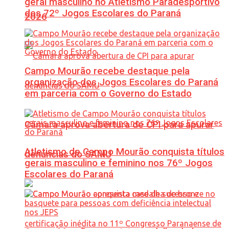
geral masculino no Atletismo Paradesportivo
dos 72º Jogos Escolares do Paraná
2026
Campo Mourão recebe destaque pela
organização dos Jogos Escolares do Paraná
em parceria com o Governo do Estado
Câmara aprova abertura de CPI para apurar
Atletismo de Campo Mourão conquista títulos
denúncias do SAMU
gerais masculino e feminino nos 76º Jogos
Escolares do Paraná