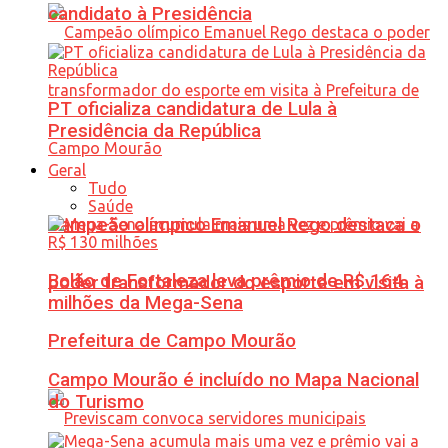
candidato à Presidência
PT oficializa candidatura de Lula à
Presidência da República
Geral
Tudo
Saúde
Campeão olímpico Emanuel Rego destaca o
Bolão de Fortaleza leva prêmio de R$ 164
poder transformador do esporte em visita à
milhões da Mega-Sena
Prefeitura de Campo Mourão
Campo Mourão é incluído no Mapa Nacional
do Turismo