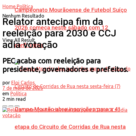
Home
Política
Campeonato Mourãoense de Futebol Suíço
Nenhum Resultado
Relator antecipa fim da
2026 começa neste sábado com 12
reeleição para 2030 e CCJ
View All Result
adia votação
confrontos
PEC acaba com reeleição para
presidente, governadores e prefeitos.
por
Eloi Carlos
7 de maio de 2025
em
Política
2 min read
Campo Mourão abre inscrições para a 4ª
etapa do Circuito de Corridas de Rua nesta