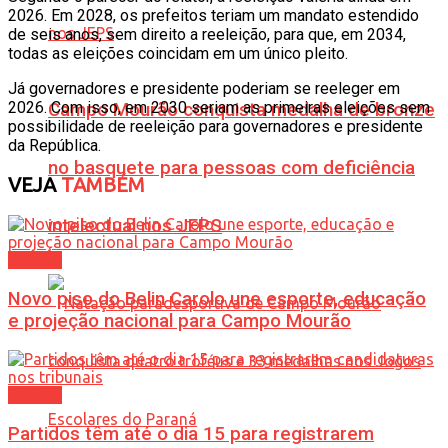
2026. Em 2028, os prefeitos teriam um mandato estendido
de seis anos, sem direito a reeleição, para que, em 2034,
todas as eleições coincidam em um único pleito.
Já governadores e presidente poderiam se reeleger em
2026. Com isso, em 2030 seriam as primeiras eleições sem
Campo Mourão conquista medalha de bronze
possibilidade de reeleição para governadores e presidente
da República.
no basquete para pessoas com deficiência
VEJA
TAMBÉM
intelectual nos JEPS
Política
Novo piso do Belin Carolo une esporte, educação
e projeção nacional para Campo Mourão
Política
Partidos têm até o dia 15 para registrarem