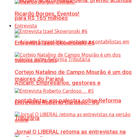
Ninguém acerta Mega-Sena; prêmio acumula
Ricardo Borges, Eventos!
para R$ 165 milhões
Entrevista
Entrevista Izael Skowronski #6
Cortejo Natalino de Campo Mourão é um dos
maiores do Paraná
Acicam: Empresários, gestores e
contabilistas em palestra sobre Reforma
Entrevista Roberto Cardoso… #5
Tributária
Jornal O LIBERAL retoma as entrevistas na