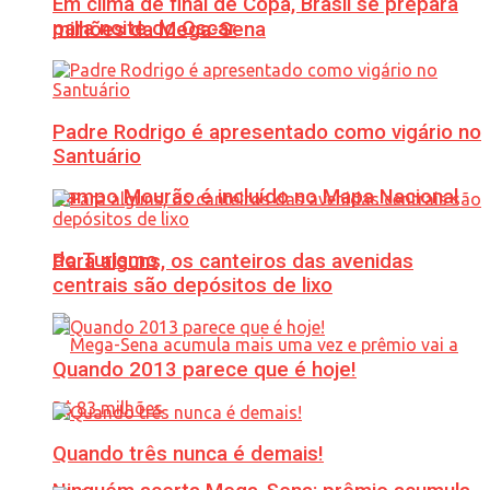
Em clima de final de Copa, Brasil se prepara
para noite do Oscar
milhões da Mega-Sena
Padre Rodrigo é apresentado como vigário no
Santuário
Campo Mourão é incluído no Mapa Nacional
do Turismo
Para alguns, os canteiros das avenidas
centrais são depósitos de lixo
Quando 2013 parece que é hoje!
Quando três nunca é demais!