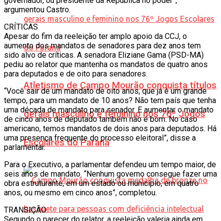
governador, ou presidente da República no poder”,
argumentou Castro.
CRÍTICAS
Apesar do fim da reeleição ter amplo apoio da CCJ, o
aumento dos mandatos de senadores para dez anos tem
sido alvo de críticas. A senadora Eliziane Gama (PSD-MA)
pediu ao relator que mantenha os mandatos de quatro anos
para deputados e de oito para senadores.
Atletismo de Campo Mourão conquista títulos
“Você sair de um mandato de oito anos, que já é um grande
tempo, para um mandato de 10 anos? Não tem país que tenha
uma década de mandato para senador. E aumentar o mandato
gerais masculino e feminino nos 76º Jogos
de cinco anos de deputado também não é bom. No caso
americano, temos mandatos de dois anos para deputados. Há
uma presença frequente do processo eleitoral”, disse a
Escolares do Paraná
parlamentar.
Para o Executivo, a parlamentar defendeu um tempo maior, de
seis anos de mandato. “Nenhum governo consegue fazer uma
obra estruturante, em um estado ou município, em quatro
anos, ou mesmo em cinco anos”, completou.
TRANSIÇÃO
Segundo o parecer do relator, a reeleição valeria ainda em