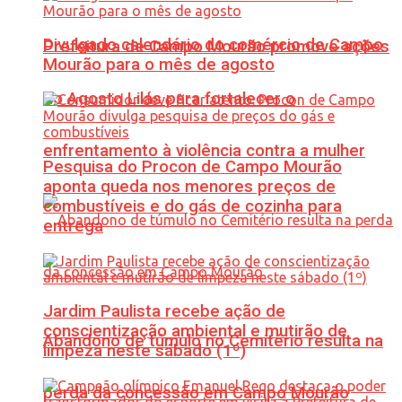
Divulgado calendário do comércio de Campo
Prefeitura de Campo Mourão promove ações
Mourão para o mês de agosto
do Agosto Lilás para fortalecer o
enfrentamento à violência contra a mulher
Pesquisa do Procon de Campo Mourão
aponta queda nos menores preços de
combustíveis e do gás de cozinha para
entrega
Jardim Paulista recebe ação de
conscientização ambiental e mutirão de
Abandono de túmulo no Cemitério resulta na
limpeza neste sábado (1º)
perda da concessão em Campo Mourão