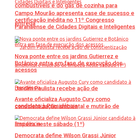
combustíveis e do gás de cozinha para
Campo Mourão apresenta case de sucesso e
certificação inédita no 11º Congresso
entrega
Paranaense de Cidades Digitais e Inteligentes
Nova ponte entre os jardins Gutierrez e
Botânico entra em fase de execução dos
acessos
Jardim Paulista recebe ação de
Avante oficializa Augusto Cury como
candidato à Presidência
conscientização ambiental e mutirão de
limpeza neste sábado (1º)
Democrata define Wilson Grassi Júnior