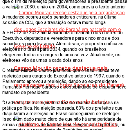
que o fim da reeleição para governadores e presidente passe
a valer em 2030, e não em 2034, como previa o texto anterior.
A mudança ocorreu após senadores criticarem, na última
sessão da CCJ, que a transição estava muito longa.
A PEC 12 de 2022 ainda aumenta o mandato dos chefes do
Executivo, deputados e vereadores para cinco anos e dos
senadores para dez anos. Além disso, a proposta unifica as
eleições no Brasil para 2034, quando os brasileiros
elegeriam todos os cargos de uma só vez. Atualmente, os
eleitores vão às urnas a cada dois anos.
Campo Mourão recebe destaque pela
O relator Marcelo Castro justificou que o Brasil nunca teve
reeleição para cargos do Executivo antes de 1997, quando o
Parlamento aprovou a reeleição, dando ao ex-presidente
organização dos Jogos Escolares do Paraná
Fernando Henrique Cardoso a possibilidade de disputar novo
mandato de presidente.
em parceria com o Governo do Estado
“O advento da reeleição tem trazido muitas distorções na
prática política. Na eleição passada, 83% dos prefeitos que
disputaram a reeleição no Brasil conseguiram se reeleger.
Isso é um dado muito claro de que não há uma paridade de
armas quando se vai disputar uma eleição com o prefeito, ou