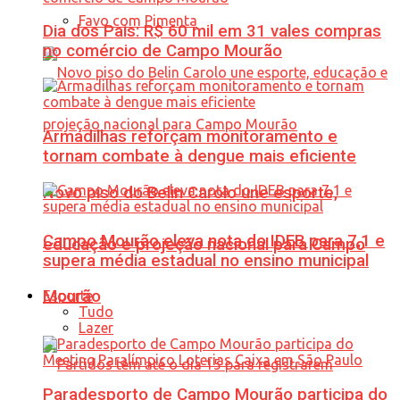
Favo com Pimenta
Dia dos Pais: R$ 60 mil em 31 vales compras
no comércio de Campo Mourão
Armadilhas reforçam monitoramento e
tornam combate à dengue mais eficiente
Novo piso do Belin Carolo une esporte,
Campo Mourão eleva nota do IDEB para 7,1 e
educação e projeção nacional para Campo
supera média estadual no ensino municipal
Mourão
Esporte
Tudo
Lazer
Paradesporto de Campo Mourão participa do