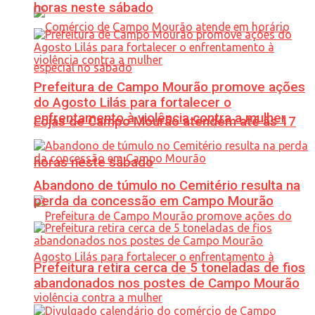
horas neste sábado
Prefeitura de Campo Mourão promove ações
do Agosto Lilás para fortalecer o
enfrentamento à violência contra a mulher
Lojas de Campo Mourão atendem até às 17
horas neste sábado
Abandono de túmulo no Cemitério resulta na
perda da concessão em Campo Mourão
Prefeitura retira cerca de 5 toneladas de fios
abandonados nos postes de Campo Mourão