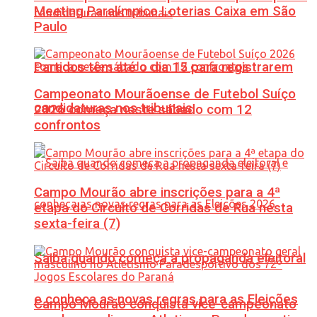
Meeting Paralímpico Loterias Caixa em São
Paulo
Partidos têm até o dia 15 para registrarem
Campeonato Mourãoense de Futebol Suíço
candidaturas nos tribunais
2026 começa neste sábado com 12
confrontos
Campo Mourão abre inscrições para a 4ª
etapa do Circuito de Corridas de Rua nesta
sexta-feira (7)
Saiba quando começa a propaganda eleitoral
e conheça as novas regras para as Eleições
Campo Mourão conquista vice-campeonato