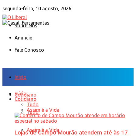
segunda-feira, 10 agosto, 2026
Sobre Nós
Anuncie
Fale Conosco
Início
Início
Cotidiano
Cotidiano
Tudo
Assim é a Vida
Tudo
Assim é a Vida
Lojas de Campo Mourão atendem até às 17