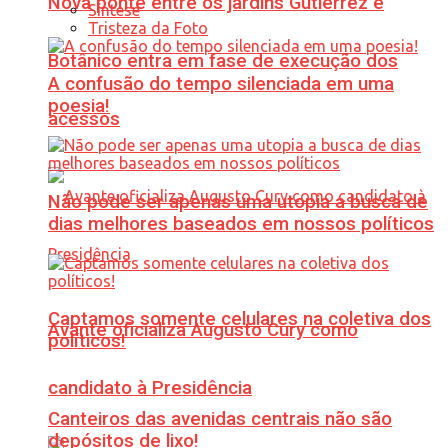
Nova ponte entre os jardins Gutierrez e
Síntese
Tristeza da Foto
Botânico entra em fase de execução dos
A confusão do tempo silenciada em uma
poesia!
acessos
Não pode ser apenas uma utopia a busca de
dias melhores baseados em nossos políticos
Captamos somente celulares na coletiva dos
Avante oficializa Augusto Cury como
políticos!
candidato à Presidência
Canteiros das avenidas centrais não são
depósitos de lixo!