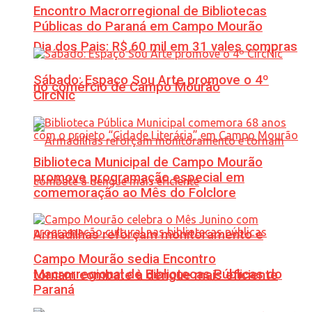
Encontro Macrorregional de Bibliotecas
Públicas do Paraná em Campo Mourão
Dia dos Pais: R$ 60 mil em 31 vales compras
Sábado: Espaço Sou Arte promove o 4º
no comércio de Campo Mourão
CircNic
Biblioteca Municipal de Campo Mourão
promove programação especial em
comemoração ao Mês do Folclore
Armadilhas reforçam monitoramento e
Campo Mourão sedia Encontro
Macrorregional de Bibliotecas Públicas do
tornam combate à dengue mais eficiente
Paraná