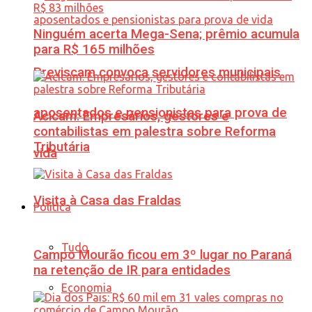
Ninguém acerta Mega-Sena; prêmio acumula
para R$ 165 milhões
Previscam convoca servidores municipais
aposentados e pensionistas para prova de
Acicam: Empresários, gestores e
contabilistas em palestra sobre Reforma
Tributária
vida
Visita à Casa das Fraldas
Política
Tudo
Campo Mourão ficou em 3º lugar no Paraná
na retenção de IR para entidades
Economia