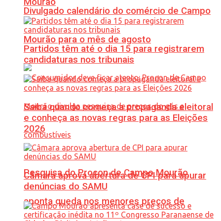
Mourão
Divulgado calendário do comércio de Campo
Mourão para o mês de agosto
Partidos têm até o dia 15 para registrarem
candidaturas nos tribunais
Saiba quando começa a propaganda eleitoral
e conheça as novas regras para as Eleições
2026
Pesquisa do Procon de Campo Mourão
Câmara aprova abertura de CPI para apurar
denúncias do SAMU
aponta queda nos menores preços de