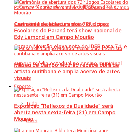
Cerimônia de abertura dos 72º Jogos
Escolares do Paraná terá show nacional de
Edy Lemond em Campo Mourão
Campo Mourão eleva nota do IDEB para 7,1 e
supera média estadual no ensino municipal
Museu de Campo Mourão recebe obra de
artista curitibana e amplia acervo de artes
visuais
Esporte
Tudo
Exposição “Reflexos da Dualidade” será
aberta nesta sexta-feira (31) em Campo
Mourão
Lazer