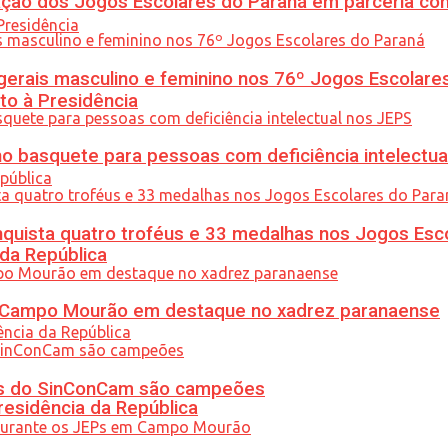
ção dos Jogos Escolares do Paraná em parceria co
gerais masculino e feminino nos 76º Jogos Escolare
to à Presidência
 basquete para pessoas com deficiência intelectua
uista quatro troféus e 33 medalhas nos Jogos Esc
 da República
ém Campo Mourão em destaque no xadrez paranaense
etas do SinConCam são campeões
residência da República