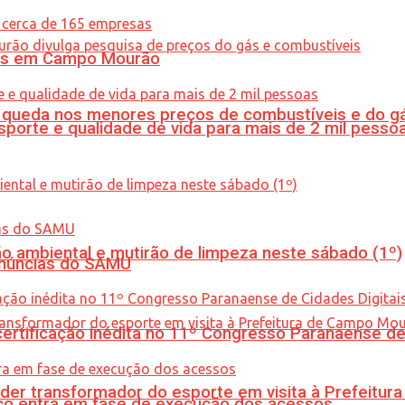
oras em Campo Mourão
queda nos menores preços de combustíveis e do gá
porte e qualidade de vida para mais de 2 mil pesso
ão ambiental e mutirão de limpeza neste sábado (1º)
enúncias do SAMU
tificação inédita no 11º Congresso Paranaense de C
er transformador do esporte em visita à Prefeitu
nico entra em fase de execução dos acessos