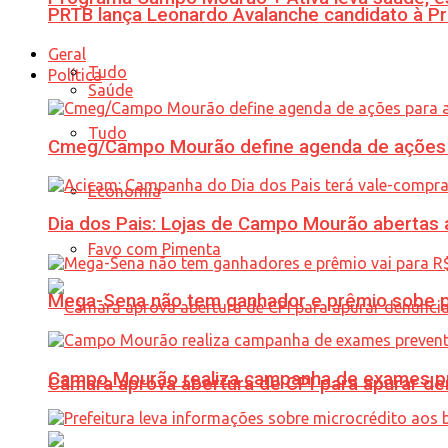
PRTB lança Leonardo Avalanche candidato à Pr
Geral
Tudo
Política
Saúde
Tudo
Cmeg/Campo Mourão define agenda de ações 
Economia
Dia dos Pais: Lojas de Campo Mourão abertas a
Favo com Pimenta
Mega-Sena não tem ganhador e prêmio sobe p
Campo Mourão realiza campanha de exames pre
Câmara aprova abertura de CPI para apurar d