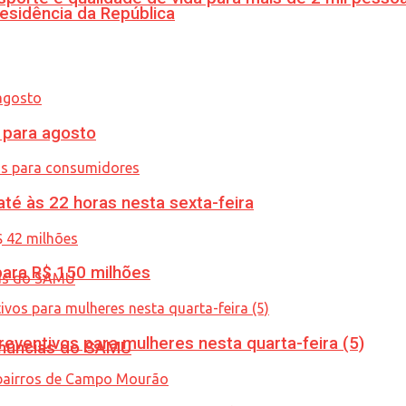
esidência da República
para agosto
té às 22 horas nesta sexta-feira
ara R$ 150 milhões
ventivos para mulheres nesta quarta-feira (5)
enúncias do SAMU