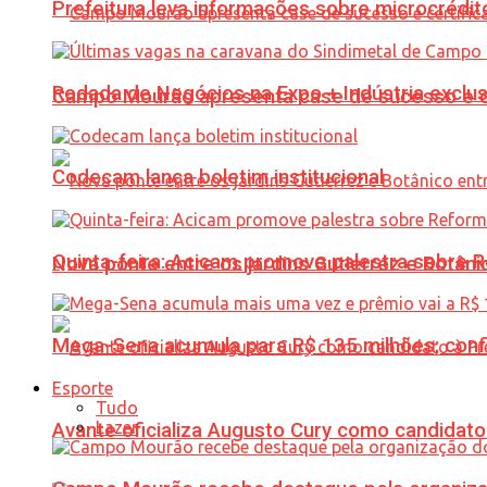
Prefeitura leva informações sobre microcrédi
Rodada de Negócios na Expo + Indústria exclu
Campo Mourão apresenta case de sucesso e cer
Codecam lança boletim institucional
Quinta-feira: Acicam promove palestra sobre R
Nova ponte entre os jardins Gutierrez e Botâ
Mega-Sena acumula para R$ 135 milhões; conf
Esporte
Tudo
Lazer
Avante oficializa Augusto Cury como candidato