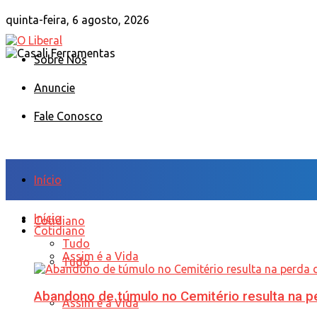
quinta-feira, 6 agosto, 2026
Sobre Nós
Anuncie
Fale Conosco
Início
Início
Cotidiano
Cotidiano
Tudo
Assim é a Vida
Tudo
Abandono de túmulo no Cemitério resulta na
Assim é a Vida