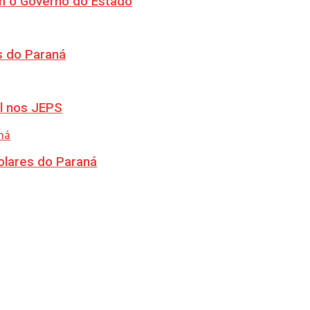
m o Governo do Estado
s do Paraná
l nos JEPS
olares do Paraná