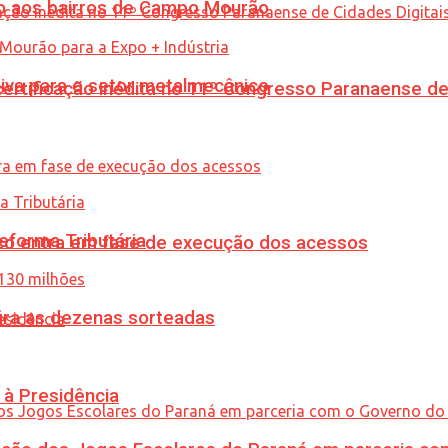
to aos bairros de Campo Mourão
siva para o setor metalmecânico
tificação inédita no 11º Congresso Paranaense de C
eforma Tributária
nico entra em fase de execução dos acessos
ira as dezenas sorteadas
 à Presidência