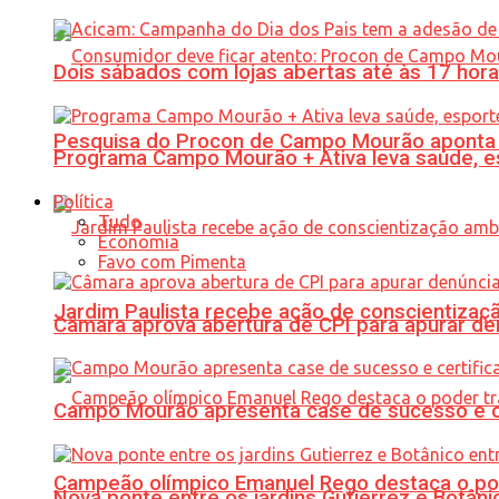
Dois sábados com lojas abertas até às 17 h
Pesquisa do Procon de Campo Mourão aponta 
Programa Campo Mourão + Ativa leva saúde, es
Política
Tudo
Economia
Favo com Pimenta
Jardim Paulista recebe ação de conscientizaç
Câmara aprova abertura de CPI para apurar d
Campo Mourão apresenta case de sucesso e cer
Campeão olímpico Emanuel Rego destaca o pod
Nova ponte entre os jardins Gutierrez e Botâ