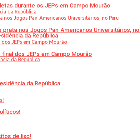
atletas durante os JEPs em Campo Mourão
 prata nos Jogos Pan-Americanos Universitários, no
esidência da República
am final dos JEPs em Campo Mourão
esidência da República
líticos!
tos de lixo!