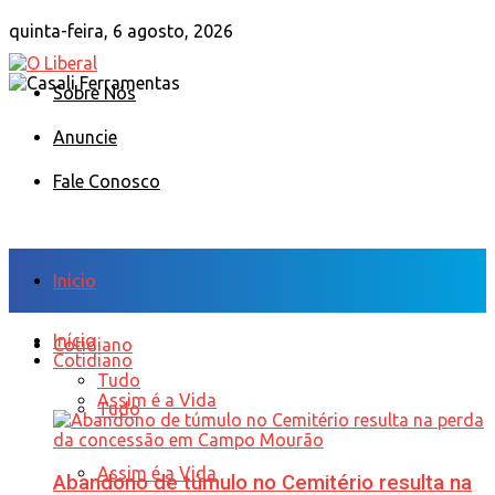
quinta-feira, 6 agosto, 2026
Sobre Nós
Anuncie
Fale Conosco
Início
Início
Cotidiano
Cotidiano
Tudo
Assim é a Vida
Tudo
Assim é a Vida
Abandono de túmulo no Cemitério resulta na