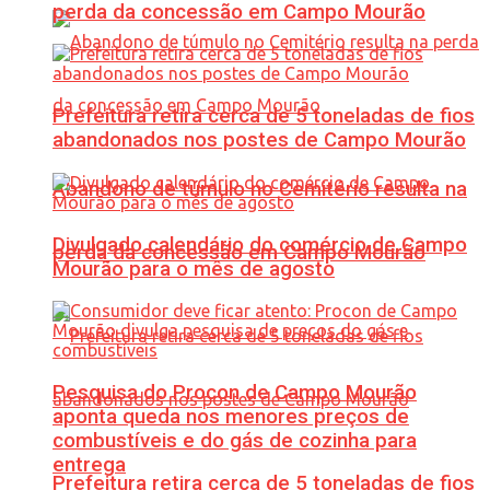
perda da concessão em Campo Mourão
Prefeitura retira cerca de 5 toneladas de fios
abandonados nos postes de Campo Mourão
Abandono de túmulo no Cemitério resulta na
Divulgado calendário do comércio de Campo
perda da concessão em Campo Mourão
Mourão para o mês de agosto
Pesquisa do Procon de Campo Mourão
aponta queda nos menores preços de
combustíveis e do gás de cozinha para
entrega
Prefeitura retira cerca de 5 toneladas de fios