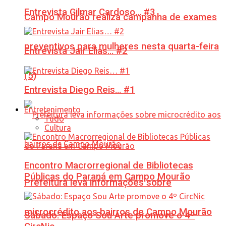
Entrevista Gilmar Cardoso… #3
Campo Mourão realiza campanha de exames
preventivos para mulheres nesta quarta-feira
Entrevista Jair Elias… #2
(5)
Entrevista Diego Reis… #1
Entretenimento
Tudo
Cultura
Encontro Macrorregional de Bibliotecas
Públicas do Paraná em Campo Mourão
Prefeitura leva informações sobre
microcrédito aos bairros de Campo Mourão
Sábado: Espaço Sou Arte promove o 4º