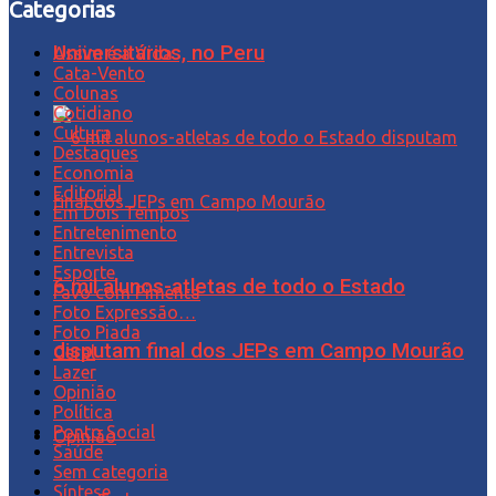
Categorias
Universitários, no Peru
Assim é a Vida
Cata-Vento
Colunas
Cotidiano
Cultura
Destaques
Economia
Editorial
Em Dois Tempos
Entretenimento
Entrevista
Esporte
6 mil alunos-atletas de todo o Estado
Favo com Pimenta
Foto Expressão…
Foto Piada
disputam final dos JEPs em Campo Mourão
Geral
Lazer
Opinião
Política
Ponto Social
Opinião
Saúde
Sem categoria
Síntese