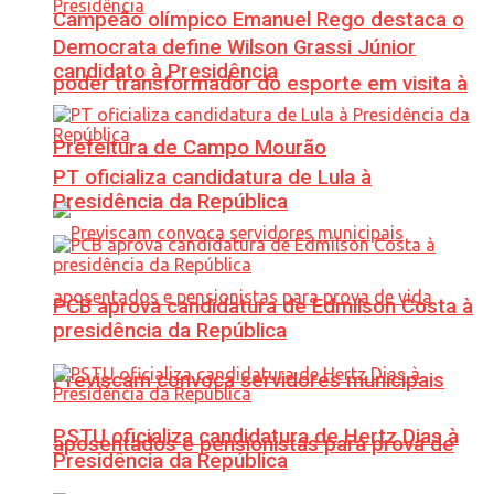
Campeão olímpico Emanuel Rego destaca o
Democrata define Wilson Grassi Júnior
candidato à Presidência
poder transformador do esporte em visita à
Prefeitura de Campo Mourão
PT oficializa candidatura de Lula à
Presidência da República
PCB aprova candidatura de Edmilson Costa à
presidência da República
Previscam convoca servidores municipais
PSTU oficializa candidatura de Hertz Dias à
aposentados e pensionistas para prova de
Presidência da República