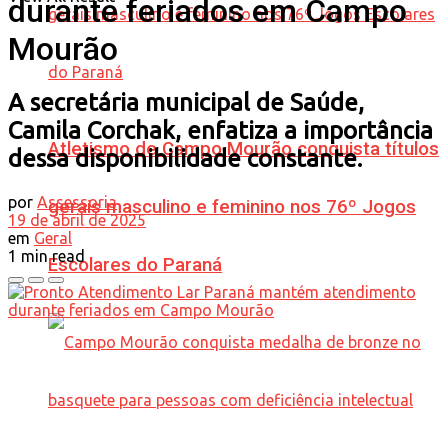
durante feriados em Campo
Mourão
A secretária municipal de Saúde,
Camila Corchak, enfatiza a importância
Atletismo de Campo Mourão conquista títulos
dessa disponibilidade constante.
por
Assessoria
gerais masculino e feminino nos 76º Jogos
19 de abril de 2025
em
Geral
1 min read
Escolares do Paraná