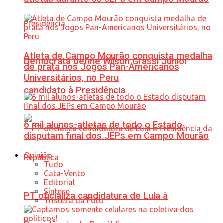
Atleta de Campo Mourão conquista medalha
Democrata define Wilson Grassi Júnior
de prata nos Jogos Pan-Americanos
Universitários, no Peru
candidato à Presidência
6 mil alunos-atletas de todo o Estado
disputam final dos JEPs em Campo Mourão
Opinião
Tudo
Cata-Vento
Editorial
Síntese
PT oficializa candidatura de Lula à
Tristeza da Foto