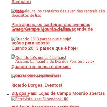
Santuário
Para alguns, os canteiros das avenidas
Cmeg/Campo Mourão define agenda de
centrais são depósitos de lixo
ações para agosto
Quando 2013 parece que é hoje!
Quando três nunca é demais!
Ricardo Borges, Eventos!
Dia dos Pais: Lojas de Campo Mourão abertas
Entrevista