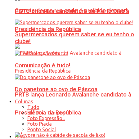
Carreta desce rua onde é proibido descer!
PSTU oficializa candidatura de Hertz Dias à
Presidência da República
Supermercados querem saber se eu tenho o
clube!
Comunicação é tudo!
Do panetone ao ovo de Páscoa
PRTB lança Leonardo Avalanche candidato à
Colunas
Tudo
Presidência da República
Em Dois Tempos
Foto Expressão...
Foto Piada
Ponto Social
Geral