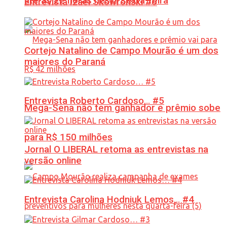
até às 22 horas nesta sexta-feira
Entrevista Izael Skowronski #6
Cortejo Natalino de Campo Mourão é um dos
maiores do Paraná
Entrevista Roberto Cardoso… #5
Mega-Sena não tem ganhador e prêmio sobe
para R$ 150 milhões
Jornal O LIBERAL retoma as entrevistas na
versão online
Entrevista Carolina Hodniuk Lemos… #4