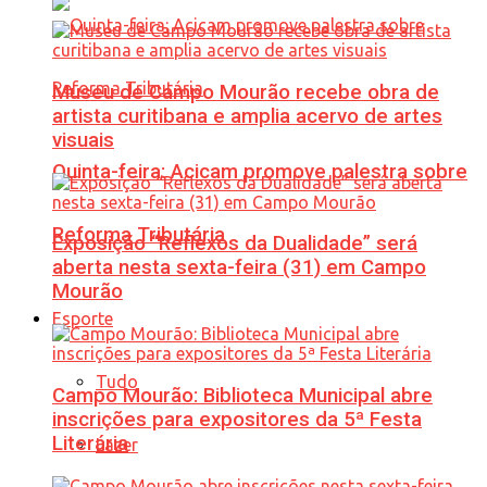
Museu de Campo Mourão recebe obra de
artista curitibana e amplia acervo de artes
visuais
Quinta-feira: Acicam promove palestra sobre
Reforma Tributária
Exposição “Reflexos da Dualidade” será
aberta nesta sexta-feira (31) em Campo
Mourão
Esporte
Tudo
Campo Mourão: Biblioteca Municipal abre
inscrições para expositores da 5ª Festa
Literária
Lazer