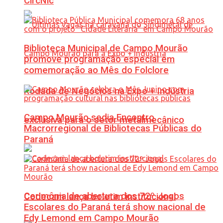
CircNic
Biblioteca Municipal de Campo Mourão
promove programação especial em
comemoração ao Mês do Folclore
Rodada de Negócios na Expo + Indústria
Campo Mourão sedia Encontro
exclusiva para o setor metalmecânico
Macrorregional de Bibliotecas Públicas do
Paraná
Cerimônia de abertura dos 72º Jogos
Codecam lança boletim institucional
Escolares do Paraná terá show nacional de
Edy Lemond em Campo Mourão