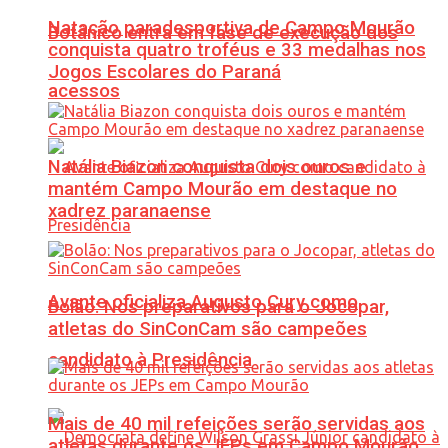
Natação paradesportiva de Campo Mourão
Botânico entra em fase de execução dos
conquista quatro troféus e 33 medalhas nos
Jogos Escolares do Paraná
acessos
Natália Biazon conquista dois ouros e
mantém Campo Mourão em destaque no
xadrez paranaense
Avante oficializa Augusto Cury como
Bolão: Nos preparativos para o Jocopar,
atletas do SinConCam são campeões
candidato à Presidência
Mais de 40 mil refeições serão servidas aos
atletas durante os JEPs em Campo Mourão