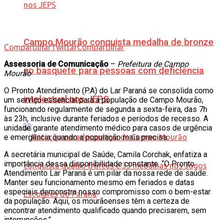
Campo Mourão conquista medalha de bronze
Compartilhar
Twittar
Compartilhar
Assessoria de Comunicação
–
Prefeitura de Campo
no basquete para pessoas com deficiência
Mourão
O Pronto Atendimento (P.A) do Lar Paraná se consolida como
intelectual nos JEPS
um serviço essencial para a população de Campo Mourão,
funcionando regularmente de segunda a sexta-feira, das 7h
às 23h, inclusive durante feriados e períodos de recesso. A
unidade garante atendimento médico para casos de urgência
e emergência quando a população mais precisa.
A secretária municipal de Saúde, Camila Corchak, enfatiza a
importância dessa disponibilidade constante. “O Pronto
Atendimento Lar Paraná é um pilar da nossa rede de saúde.
Manter seu funcionamento mesmo em feriados e datas
especiais demonstra nosso compromisso com o bem-estar
da população. Aqui, os mourãoenses têm a certeza de
encontrar atendimento qualificado quando precisarem, sem
interrupções.”