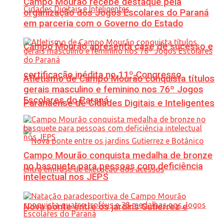
Campo Mourão recebe destaque pela
organização dos Jogos Escolares do Paraná
em parceria com o Governo do Estado
Campo Mourão apresenta case de sucesso e
certificação inédita no 11º Congresso
Atletismo de Campo Mourão conquista títulos
gerais masculino e feminino nos 76º Jogos
Escolares do Paraná
Paranaense de Cidades Digitais e Inteligentes
Campo Mourão conquista medalha de bronze
no basquete para pessoas com deficiência
intelectual nos JEPS
Nova ponte entre os jardins Gutierrez e