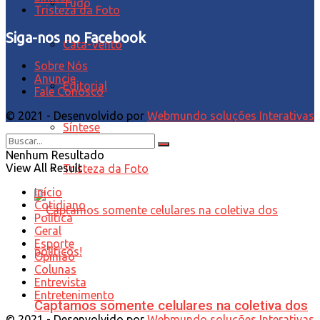
Tudo
Tristeza da Foto
Siga-nos no Facebook
Cata-Vento
Sobre Nós
Anuncie
Editorial
Fale Conosco
© 2021 - Desenvolvido por
Webmundo soluções Interativas
Síntese
Nenhum Resultado
View All Result
Tristeza da Foto
Início
Cotidiano
Política
Geral
Esporte
Opinião
Colunas
Entrevista
Entretenimento
Captamos somente celulares na coletiva dos
© 2021 - Desenvolvido por
Webmundo soluções Interativas