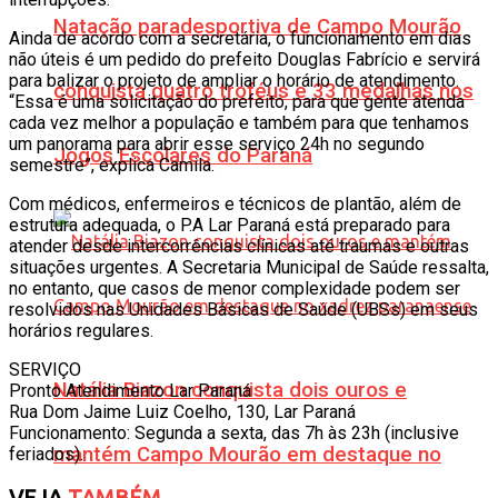
Natação paradesportiva de Campo Mourão
Ainda de acordo com a secretária, o funcionamento em dias
não úteis é um pedido do prefeito Douglas Fabrício e servirá
para balizar o projeto de ampliar o horário de atendimento.
conquista quatro troféus e 33 medalhas nos
“Essa é uma solicitação do prefeito, para que gente atenda
cada vez melhor a população e também para que tenhamos
um panorama para abrir esse serviço 24h no segundo
Jogos Escolares do Paraná
semestre”, explica Camila.
Com médicos, enfermeiros e técnicos de plantão, além de
estrutura adequada, o P.A Lar Paraná está preparado para
atender desde intercorrências clínicas até traumas e outras
situações urgentes. A Secretaria Municipal de Saúde ressalta,
no entanto, que casos de menor complexidade podem ser
resolvidos nas Unidades Básicas de Saúde (UBSs) em seus
horários regulares.
SERVIÇO
Natália Biazon conquista dois ouros e
Pronto Atendimento Lar Paraná
Rua Dom Jaime Luiz Coelho, 130, Lar Paraná
Funcionamento: Segunda a sexta, das 7h às 23h (inclusive
mantém Campo Mourão em destaque no
feriados).
VEJA
TAMBÉM