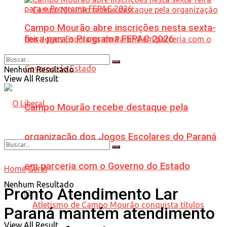
Campo Mourão abre inscrições nesta sexta-
feira para o Programa FEPAC 2026
Nenhum Resultado
View All Result
Campo Mourão recebe destaque pela
organização dos Jogos Escolares do Paraná
em parceria com o Governo do Estado
Home
Geral
Nenhum Resultado
Pronto Atendimento Lar
Paraná mantém atendimento
View All Result