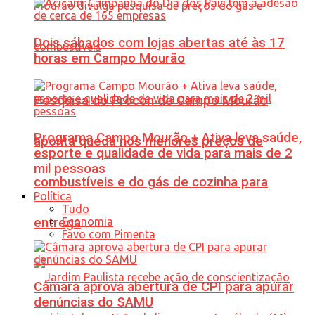
Dois sábados com lojas abertas até às 17
horas em Campo Mourão
Pesquisa do Procon de Campo Mourão
Programa Campo Mourão + Ativa leva saúde,
aponta queda nos menores preços de
esporte e qualidade de vida para mais de 2
mil pessoas
combustíveis e do gás de cozinha para
Política
Tudo
Economia
entrega
Favo com Pimenta
Câmara aprova abertura de CPI para apurar
denúncias do SAMU