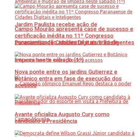
Jardim Paulista recebe ação de
Campo Mourão apresenta case de sucesso e
certificação inédita no 11º Congresso
conscientização ambiental e mutirão de
Paranaense de Cidades Digitais e Inteligentes
limpeza neste sábado (1º)
Nova ponte entre os jardins Gutierrez e
Botânico entra em fase de execução dos
acessos
Avante oficializa Augusto Cury como
candidato à Presidência