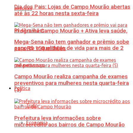
Dia dos Pais: Lojas de Campo Mourão abertas
até às 22 horas nesta sexta-feira
Programa Campo Mourão + Ativa leva saúde,
Mega-Sena não tem ganhador e prêmio sobe
esporte e qualidade de vida para mais de 2
para R$ 150 milhões
mil pessoas
Campo Mourão realiza campanha de exames
preventivos para mulheres nesta quarta-feira
Política
(5)
Tudo
Prefeitura leva informações sobre
Economia
microcrédito aos bairros de Campo Mourão