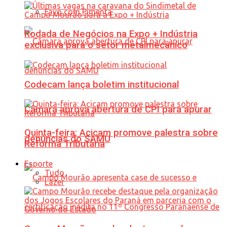
Favo com Pimenta
Rodada de Negócios na Expo + Indústria
exclusiva para o setor metalmecânico
Codecam lança boletim institucional
Câmara aprova abertura de CPI para apurar
Quinta-feira: Acicam promove palestra sobre
denúncias do SAMU
Reforma Tributária
Esporte
Tudo
Lazer