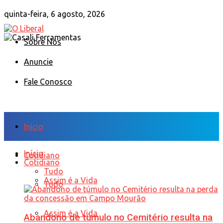
quinta-feira, 6 agosto, 2026
Sobre Nós
Anuncie
Fale Conosco
Início
Início
Cotidiano
Cotidiano
Tudo
Assim é a Vida
Tudo
Assim é a Vida
Abandono de túmulo no Cemitério resulta na