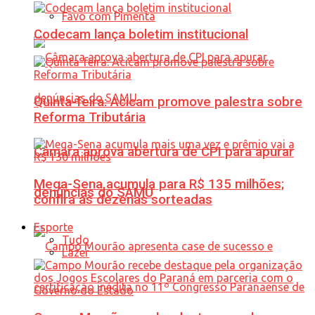
Favo com Pimenta
Codecam lança boletim institucional
Quinta-feira: Acicam promove palestra sobre
Reforma Tributária
Câmara aprova abertura de CPI para apurar
Mega-Sena acumula para R$ 135 milhões;
denúncias do SAMU
confira as dezenas sorteadas
Esporte
Tudo
Lazer