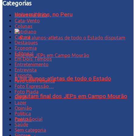
Categorias
Universitários, no Peru
Assim é a Vida
Cata-Vento
Colunas
Cotidiano
Cultura
Destaques
Economia
Editorial
Em Dois Tempos
Entretenimento
Entrevista
Esporte
6 mil alunos-atletas de todo o Estado
Favo com Pimenta
Foto Expressão…
Foto Piada
disputam final dos JEPs em Campo Mourão
Geral
Lazer
Opinião
Política
Ponto Social
Opinião
Saúde
Sem categoria
Síntese