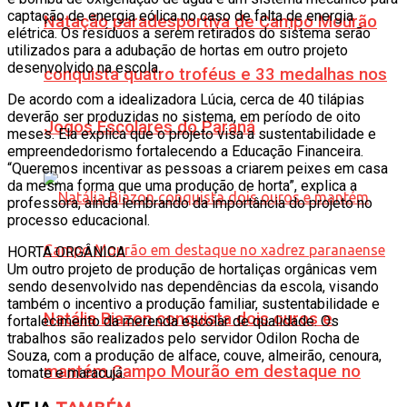
captação de energia eólica no caso de falta de energia
Natação paradesportiva de Campo Mourão
elétrica. Os resíduos a serem retirados do sistema serão
utilizados para a adubação de hortas em outro projeto
desenvolvido na escola.
conquista quatro troféus e 33 medalhas nos
De acordo com a idealizadora Lúcia, cerca de 40 tilápias
deverão ser produzidas no sistema, em período de oito
Jogos Escolares do Paraná
meses. Ela explica que o projeto visa a sustentabilidade e
empreendedorismo fortalecendo a Educação Financeira.
“Queremos incentivar as pessoas a criarem peixes em casa
da mesma forma que uma produção de horta”, explica a
professora, ainda lembrando da importância do projeto no
processo educacional.
HORTA ORGÂNICA
Um outro projeto de produção de hortaliças orgânicas vem
sendo desenvolvido nas dependências da escola, visando
também o incentivo a produção familiar, sustentabilidade e
Natália Biazon conquista dois ouros e
fortalecimento da merenda escolar de qualidade. Os
trabalhos são realizados pelo servidor Odilon Rocha de
Souza, com a produção de alface, couve, almeirão, cenoura,
mantém Campo Mourão em destaque no
tomate e maracujá.