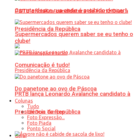
Carreta desce rua onde é proibido descer!
PSTU oficializa candidatura de Hertz Dias à
Presidência da República
Supermercados querem saber se eu tenho o
clube!
Comunicação é tudo!
Do panetone ao ovo de Páscoa
PRTB lança Leonardo Avalanche candidato à
Colunas
Tudo
Presidência da República
Em Dois Tempos
Foto Expressão...
Foto Piada
Ponto Social
Geral