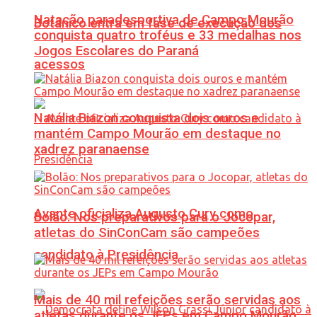
Natação paradesportiva de Campo Mourão
Botânico entra em fase de execução dos
conquista quatro troféus e 33 medalhas nos
Jogos Escolares do Paraná
acessos
Natália Biazon conquista dois ouros e
mantém Campo Mourão em destaque no
xadrez paranaense
Avante oficializa Augusto Cury como
Bolão: Nos preparativos para o Jocopar,
atletas do SinConCam são campeões
candidato à Presidência
Mais de 40 mil refeições serão servidas aos
atletas durante os JEPs em Campo Mourão