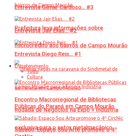
Entrevista Gilmar Cardoso… #3
Prefeitura leva informações sobre
Entrevista Jair Elias… #2
microcrédito aos bairros de Campo Mourão
Entrevista Diego Reis… #1
Entretenimento
Tudo
Cultura
Encontro Macrorregional de Bibliotecas
Públicas do Paraná em Campo Mourão
Rodada de Negócios na Expo + Indústria
exclusiva para o setor metalmecânico
Sábado: Espaço Sou Arte promove o 4º