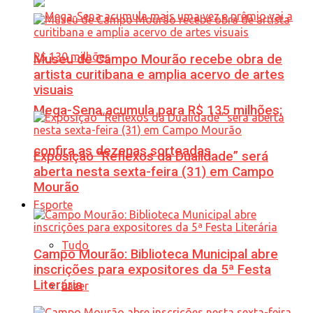
Museu de Campo Mourão recebe obra de
artista curitibana e amplia acervo de artes
visuais
Mega-Sena acumula para R$ 135 milhões;
confira as dezenas sorteadas
Exposição “Reflexos da Dualidade” será
aberta nesta sexta-feira (31) em Campo
Mourão
Esporte
Tudo
Campo Mourão: Biblioteca Municipal abre
inscrições para expositores da 5ª Festa
Literária
Lazer