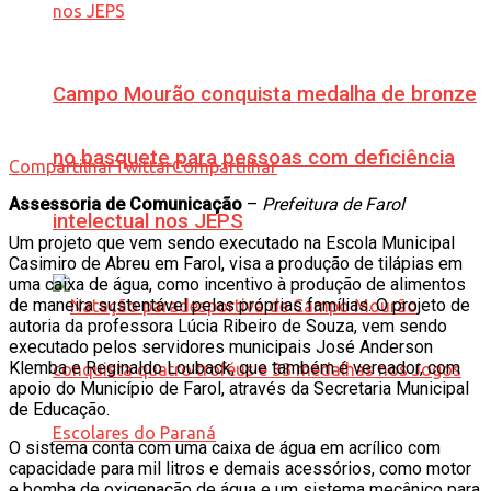
Campo Mourão conquista medalha de bronze
no basquete para pessoas com deficiência
Compartilhar
Twittar
Compartilhar
Assessoria de Comunicação
–
Prefeitura de Farol
intelectual nos JEPS
Um projeto que vem sendo executado na Escola Municipal
Casimiro de Abreu em Farol, visa a produção de tilápias em
uma caixa de água, como incentivo à produção de alimentos
de maneira sustentável pelas próprias famílias. O projeto de
autoria da professora Lúcia Ribeiro de Souza, vem sendo
executado pelos servidores municipais José Anderson
Klemba e Reginaldo Louback, que também é vereador, com
apoio do Município de Farol, através da Secretaria Municipal
de Educação.
O sistema conta com uma caixa de água em acrílico com
capacidade para mil litros e demais acessórios, como motor
e bomba de oxigenação de água e um sistema mecânico para