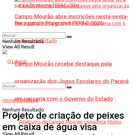
Campo Mourão abre inscrições nesta sexta-
feira para o Programa FEPAC 2026
Nenhum Resultado
View All Result
Campo Mourão recebe destaque pela
organização dos Jogos Escolares do Paraná
em parceria com o Governo do Estado
Home
Cotidiano
Nenhum Resultado
Projeto de criação de peixes
em caixa de água visa
View All Result