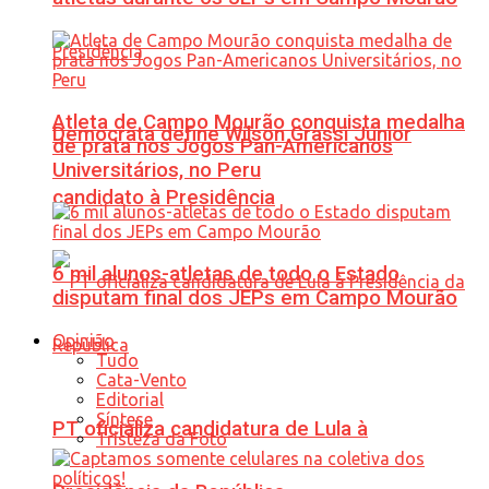
Atleta de Campo Mourão conquista medalha
Democrata define Wilson Grassi Júnior
de prata nos Jogos Pan-Americanos
Universitários, no Peru
candidato à Presidência
6 mil alunos-atletas de todo o Estado
disputam final dos JEPs em Campo Mourão
Opinião
Tudo
Cata-Vento
Editorial
Síntese
PT oficializa candidatura de Lula à
Tristeza da Foto