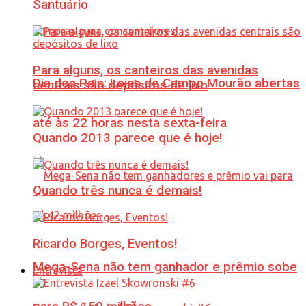
Santuário
Para alguns, os canteiros das avenidas
Dia dos Pais: Lojas de Campo Mourão abertas
centrais são depósitos de lixo
até às 22 horas nesta sexta-feira
Quando 2013 parece que é hoje!
Quando três nunca é demais!
Ricardo Borges, Eventos!
Mega-Sena não tem ganhador e prêmio sobe
Entrevista