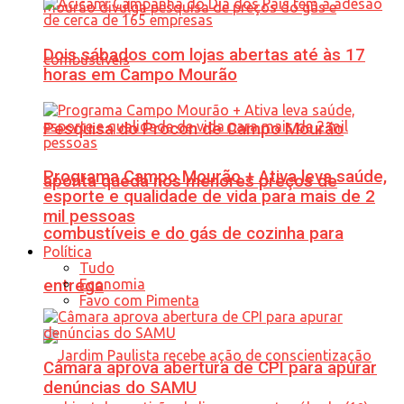
Dois sábados com lojas abertas até às 17
horas em Campo Mourão
Pesquisa do Procon de Campo Mourão
Programa Campo Mourão + Ativa leva saúde,
aponta queda nos menores preços de
esporte e qualidade de vida para mais de 2
mil pessoas
combustíveis e do gás de cozinha para
Política
Tudo
Economia
entrega
Favo com Pimenta
Câmara aprova abertura de CPI para apurar
denúncias do SAMU