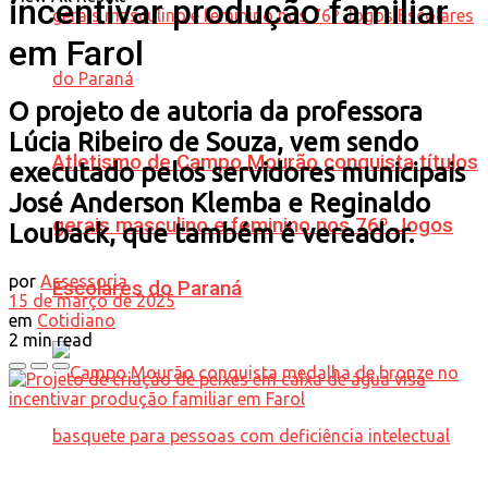
incentivar produção familiar
em Farol
O projeto de autoria da professora
Lúcia Ribeiro de Souza, vem sendo
Atletismo de Campo Mourão conquista títulos
executado pelos servidores municipais
José Anderson Klemba e Reginaldo
gerais masculino e feminino nos 76º Jogos
Louback, que também é vereador.
por
Assessoria
Escolares do Paraná
15 de março de 2025
em
Cotidiano
2 min read