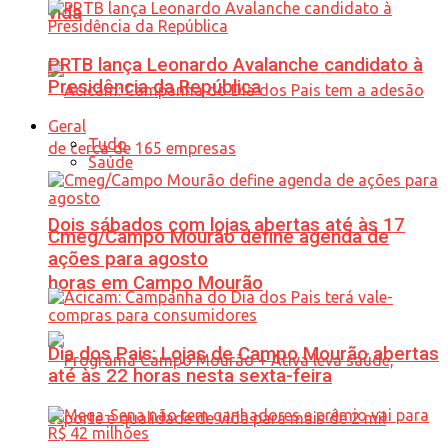
vida
PRTB lança Leonardo Avalanche candidato à
Presidência da República
Geral
Tudo
Saúde
Dois sábados com lojas abertas até às 17
Cmeg/Campo Mourão define agenda de
ações para agosto
horas em Campo Mourão
Dia dos Pais: Lojas de Campo Mourão abertas
até às 22 horas nesta sexta-feira