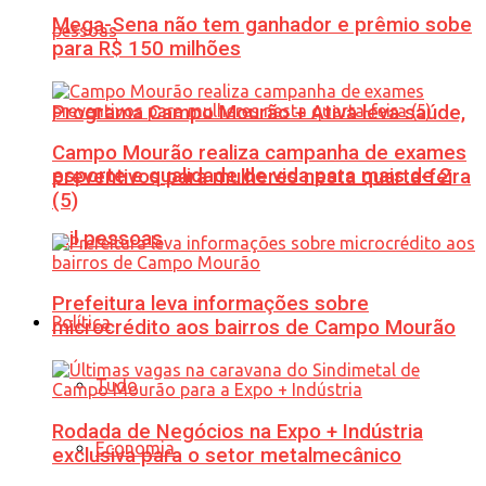
Mega-Sena não tem ganhador e prêmio sobe
para R$ 150 milhões
Programa Campo Mourão + Ativa leva saúde,
Campo Mourão realiza campanha de exames
esporte e qualidade de vida para mais de 2
preventivos para mulheres nesta quarta-feira
(5)
mil pessoas
Prefeitura leva informações sobre
Política
microcrédito aos bairros de Campo Mourão
Tudo
Rodada de Negócios na Expo + Indústria
Economia
exclusiva para o setor metalmecânico