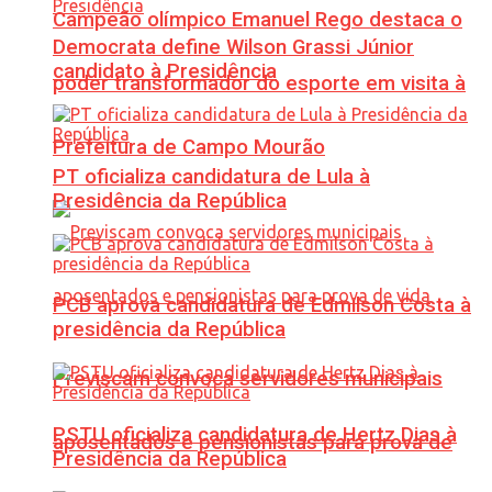
Campeão olímpico Emanuel Rego destaca o
Democrata define Wilson Grassi Júnior
candidato à Presidência
poder transformador do esporte em visita à
Prefeitura de Campo Mourão
PT oficializa candidatura de Lula à
Presidência da República
PCB aprova candidatura de Edmilson Costa à
presidência da República
Previscam convoca servidores municipais
PSTU oficializa candidatura de Hertz Dias à
aposentados e pensionistas para prova de
Presidência da República