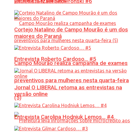
para R$ 150 milhões
Entrevista Izael Skowronski #6
Cortejo Natalino de Campo Mourão é um dos
maiores do Paraná
Entrevista Roberto Cardoso… #5
Campo Mourão realiza campanha de exames
preventivos para mulheres nesta quarta-feira
Jornal O LIBERAL retoma as entrevistas na
versão online
(5)
Entrevista Carolina Hodniuk Lemos… #4