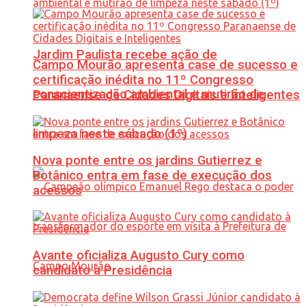
Jardim Paulista recebe ação de
Campo Mourão apresenta case de sucesso e
certificação inédita no 11º Congresso
conscientização ambiental e mutirão de
Paranaense de Cidades Digitais e Inteligentes
limpeza neste sábado (1º)
Nova ponte entre os jardins Gutierrez e
Botânico entra em fase de execução dos
acessos
Avante oficializa Augusto Cury como
candidato à Presidência