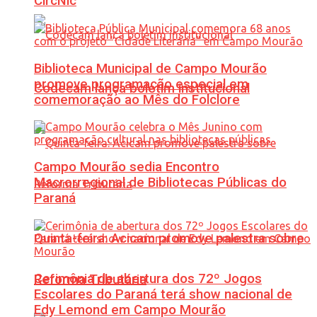
CircNic
Biblioteca Municipal de Campo Mourão
promove programação especial em
Codecam lança boletim institucional
comemoração ao Mês do Folclore
Campo Mourão sedia Encontro
Macrorregional de Bibliotecas Públicas do
Paraná
Quinta-feira: Acicam promove palestra sobre
Cerimônia de abertura dos 72º Jogos
Reforma Tributária
Escolares do Paraná terá show nacional de
Edy Lemond em Campo Mourão